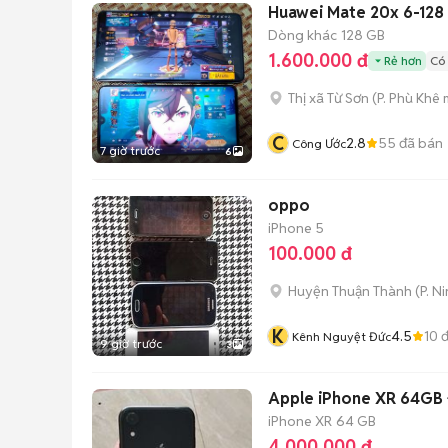
Huawei Mate 20x 6-128 
Dòng khác
128 GB
1.600.000 đ
Rẻ hơn
Có
Thị xã Từ Sơn
(
P. Phù Khê
m
C
2.8
55
đã bán
Công Ước
7 giờ trước
6
oppo
iPhone 5
100.000 đ
Huyện Thuận Thành
(
P. N
K
4.5
10
đ
Kênh Nguyệt Đức
9 giờ trước
3
Apple iPhone XR 64GB 
iPhone XR
64 GB
4.000.000 đ