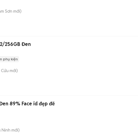
am Sơn
mới)
12/256GB Đen
m phụ kiện
 Cứu
mới)
Đen 89% Face id đẹp đẽ
ũ Ninh
mới)