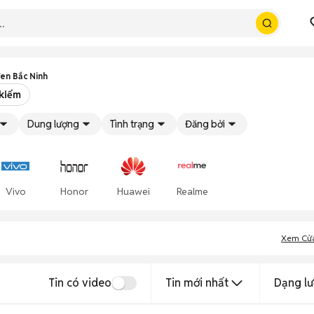
đen Bắc Ninh
 kiếm
Dung lượng
Tình trạng
Đăng bởi
Vivo
Honor
Huawei
Realme
Xem Cử
Tin có video
Tin mới nhất
Dạng lư