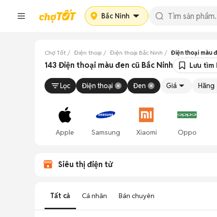
Bắc Ninh
Chợ Tốt
Điện thoại
Điện thoại Bắc Ninh
Điện thoại màu 
143 Điện thoại màu đen cũ Bắc Ninh
Lưu tìm
Lọc
Điện thoại
Đen
Giá
Hãng
Apple
Samsung
Xiaomi
Oppo
Siêu thị điện tử
Tất cả
Cá nhân
Bán chuyên