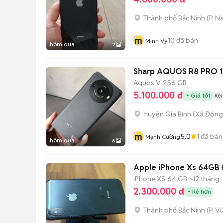
Thành phố Bắc Ninh
(
P. N
m
10
đã bán
Minh Vy
hôm qua
2
Sharp AQUOS R8 PRO 
Aquos V
256 GB
5.100.000 đ
Giá tốt
Kè
Huyện Gia Bình
(
Xã Đông
m
5.0
1
đã bán
Mạnh Cường
hôm qua
6
Apple iPhone Xs 64GB 
iPhone XS
64 GB
>12 tháng
2.300.000 đ
Rẻ hơn
Thành phố Bắc Ninh
(
P. V