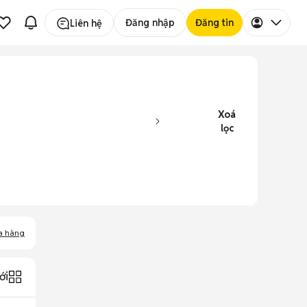
Đăng nhập
Đăng tin
Liên hệ
Xoá
lọc
a hàng
ới