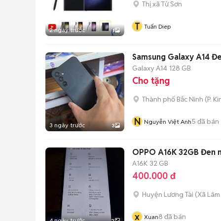
Thị xã Từ Sơn
T
Tuấn Diep
2 ngày trước
1
Samsung Galaxy A14 Đen
Galaxy A14
128 GB
Cho tặng
Thành phố Bắc Ninh
(
P. K
N
5
đã bán
Nguyễn Việt Anh
3 ngày trước
3
OPPO A16K 32GB Đen n
A16K
32 GB
400.000 đ
Huyện Lương Tài
(
Xã Lâm
x
8
đã bán
Xuan
4 ngày trước
2