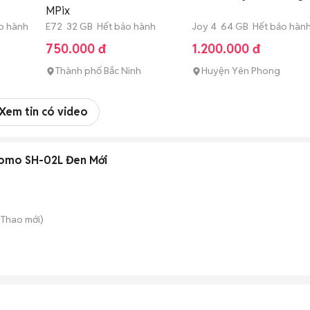
MPix
o hành
E72 32 GB Hết bảo hành
Joy 4 64 GB Hết bảo hàn
750.000 đ
1.200.000 đ
Thành phố Bắc Ninh
Huyện Yên Phong
Xem tin có video
como SH-02L Đen Mới
 Thao
mới)