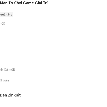
Màn To Chơi Game Giải Trí
 quà tặng
ới)
inh Xá
mới)
ã bán
Đen Zin đét