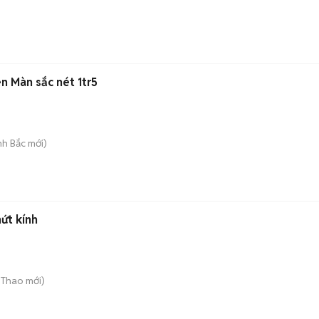
 Màn sắc nét 1tr5
inh Bắc
mới)
ứt kính
 Thao
mới)