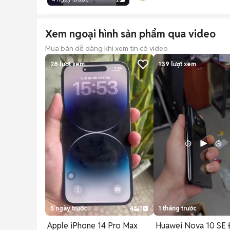
Xem ngoại hình sản phẩm qua video
Mua bán dễ dàng khi xem tin có video
28
lượt xem
139
lượt xem
5 ngày trước
4
1
1 tháng trước
Apple iPhone 14 Pro Max
Huawei Nova 10 SE 