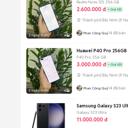
Redmi Note 12S
256 GB
2.600.000 đ
Giá tốt
Thành phố Bắc Ninh
(
P. N
14
đã bán
Phan Công Quý
2 ngày trước
6
Huawei P40 Pro 256GB
P40 Pro
256 GB
3.000.000 đ
Giá tốt
Thành phố Bắc Ninh
(
P. N
14
đã bán
Phan Công Quý
2 ngày trước
6
Samsung Galaxy S23 Ul
Galaxy S23 Ultra
11.000.000 đ