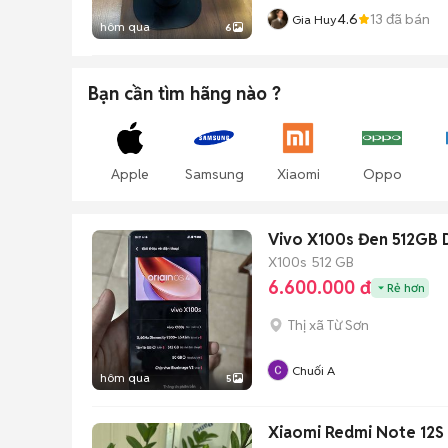
4.6
13
đã bán
Gia Huy
hôm qua
6
Bạn cần tìm
hãng
nào ?
Apple
Samsung
Xiaomi
Oppo
Vivo X100s Đen 512GB 
X100s
512 GB
6.600.000 đ
Rẻ hơn
Thị xã Từ Sơn
Chuối A
hôm qua
5
Xiaomi Redmi Note 12S