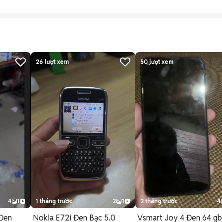
26
lượt xem
50
lượt xem
4
1
1 tháng trước
2
1
2 tháng trước
4
Đen
Nokia E72i Đen Bạc 5.0
Vsmart Joy 4 Đen 64 gb