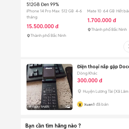
512GB Đen 99%
iPhone 14 Pro Max 512 GB 4-6
Mate 10 64 GB Hết bả
tháng
1.700.000 đ
15.500.000 đ
Thành phố Bắc Ninh
Thành phố Bắc Ninh
Điện thoại nắp gập Do
Dòng Khác
300.000 đ
Huyện Lương Tài
(
Xã Lâm
x
8
đã bán
Xuan
4 ngày trước
3
Bạn cần tìm
hãng
nào ?