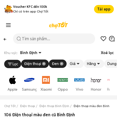
Voucher KFC đến 100k
Tải app
Chỉ có trên app Chợ Tốt
Khu vực:
Bình Định
Xoá lọc
Điện thoại
Đen
Giá
Hãng
Dung 
Lọc
Apple
Samsung
Xiaomi
Oppo
Vivo
Honor
Realm
Chợ Tốt
Điện thoại
Điện thoại Bình Định
Điện thoại màu đen Bình Định
106 Điện thoại màu đen cũ Bình Định