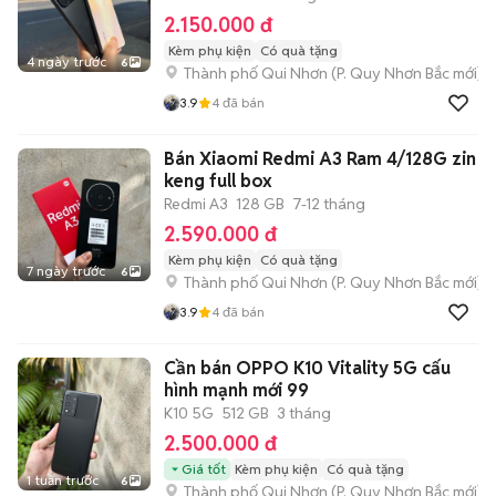
2.150.000 đ
Kèm phụ kiện
Có quà tặng
4 ngày trước
6
Thành phố Qui Nhơn
(
P. Quy Nhơn Bắc
mới)
3.9
4
đã bán
Bán Xiaomi Redmi A3 Ram 4/128G zin
keng full box
Redmi A3
128 GB
7-12 tháng
2.590.000 đ
Kèm phụ kiện
Có quà tặng
7 ngày trước
6
Thành phố Qui Nhơn
(
P. Quy Nhơn Bắc
mới)
3.9
4
đã bán
Cần bán OPPO K10 Vitality 5G cấu
hình mạnh mới 99
K10 5G
512 GB
3 tháng
2.500.000 đ
Giá tốt
Kèm phụ kiện
Có quà tặng
1 tuần trước
6
Thành phố Qui Nhơn
(
P. Quy Nhơn Bắc
mới)