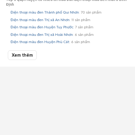
Định
Điện thoại màu đen Thành phố Qui Nhơn
: 70 sản phẩm
Điện thoại màu đen Thị xã An Nhơn
: 11 sản phẩm
Điện thoại màu đen Huyện Tuy Phước
: 7 sản phẩm
Điện thoại màu đen Thị xã Hoài Nhơn
: 6 sản phẩm
Điện thoại màu đen Huyện Phù Cát
: 6 sản phẩm
Xem thêm
Khoảng giá điện thoại màu đen cũ theo thương hiệu ở Bình Định cập
nhật 09/08/2026
Điện thoại Apple màu đen cũ Bình Định
: 3,42 triệu - 4,18 triệu
Điện thoại Samsung màu đen cũ Bình Định
: 1,49 triệu - 1,82 triệu
Điện thoại Xiaomi màu đen cũ Bình Định
: 3,83 triệu - 4,68 triệu
Điện thoại Oppo màu đen cũ Bình Định
: 1,89 triệu - 2,31 triệu
Top 5 khoảng giá có nhiều tin mua bán điện thoại màu đen nhất ở Bình
Định
Điện thoại màu đen giá dưới 2 triệu Bình Định
: 36 sản phẩm
Điện thoại màu đen giá 3 - 5 triệu Bình Định
: 23 sản phẩm
Điện thoại màu đen giá 2 - 3 triệu Bình Định
: 20 sản phẩm