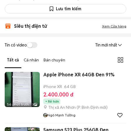
Lưu tìm kiếm
Siêu thị điện tử
Xem Cửa hàng
Tin có video
Tin mới nhất
Tất cả
Cá nhân
Bán chuyên
Apple iPhone XR 64GB Đen 91%
iPhone XR
64 GB
2.400.000 đ
Rẻ hơn
56 phút trước
3
Thị xã An Nhơn
(
P. Bình Định
mới)
Ngô Mạnh Tường
Samsung S23 Plus 256GB Đen