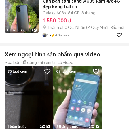
Cần bán sam sung A03S Ram 4/64G
đẹp keng full cn
Galaxy A03s
64 GB
3 tháng
1.550.000 đ
Thành phố Qui Nhơn
(
P. Quy Nhơn Bắc
mới)
1 tuần trước
6
3.9
4
đã bán
Xem ngoại hình sản phẩm qua video
Mua bán dễ dàng khi xem tin có video
95
lượt xem
87
lượt xem
1 tuần trước
3
1
2 tháng trước
2
1