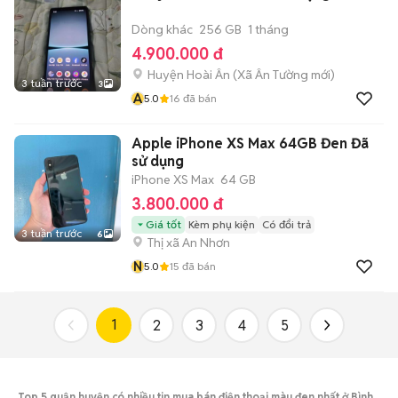
Dòng khác
256 GB
1 tháng
4.900.000 đ
Huyện Hoài Ân
(
Xã Ân Tường
mới)
3 tuần trước
3
A
5.0
16
đã bán
Apple iPhone XS Max 64GB Đen Đã
sử dụng
iPhone XS Max
64 GB
3.800.000 đ
Giá tốt
Kèm phụ kiện
Có đổi trả
3 tuần trước
6
Thị xã An Nhơn
N
5.0
15
đã bán
1
2
3
4
5
Top 5 quận huyện có nhiều tin mua bán điện thoại màu đen nhất ở Bình