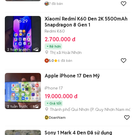
7
đã bán
Xiaomi Redmi K60 Đen 2K 5500mAh
Snapdragon 8 Gen 1
Redmi K60
2.700.000 đ
Rẻ hơn
2 tuần trước
4
Thị xã Hoài Nhơn
5.0
6
đã bán
Apple iPhone 17 Đen Mỹ
iPhone 17
19.000.000 đ
Giá tốt
2 tuần trước
5
Thành phố Qui Nhơn
(
P. Quy Nhơn Nam
mới)
D
DoanNam
Sony 1 Mark 4 Đen Đã sử dụng