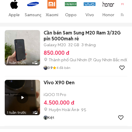
Apple
Samsung
Xiaomi
Oppo
Vivo
Honor
Realm
Cần bán Sam Sung M20 Ram 3/32G
pin 5000mah rẻ
Galaxy M20
32 GB
3 tháng
850.000 đ
Thành phố Qui Nhơn
(
P. Quy Nhơn Bắc
mới)
1 tuần trước
6
3.9
4
đã bán
Vivo X90 Đen
iQOO 11 Pro
4.500.000 đ
Huyện Hoài Ân
95
1 tuần trước
3
Kiệt