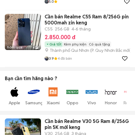
5.0
Cần bán Realme C55 Ram 8/256G pin
5000mah zin keng
C55
256 GB
4-6 tháng
2.850.000 đ
Giá tốt
Kèm phụ kiện
Có quà tặng
hôm qua
6
Thành phố Qui Nhơn
(
P. Quy Nhơn Bắc
mới)
3.9
4
đã bán
Bạn cần tìm
hãng
nào ?
Apple
Samsung
Xiaomi
Oppo
Vivo
Honor
Realm
Cần bán Realme V30 5G Ram 8/256G
pin 5K mới keng
V30
256 GB
3 tháng