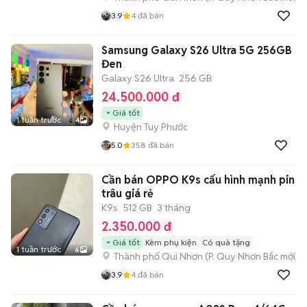
3.9
4
đã bán
Samsung Galaxy S26 Ultra 5G 256GB
Đen
Galaxy S26 Ultra
256 GB
24.500.000 đ
Giá tốt
1 tuần trước
4
Huyện Tuy Phước
5.0
358
đã bán
Cần bán OPPO K9s cấu hình mạnh pin
trâu giá rẻ
K9s
512 GB
3 tháng
2.350.000 đ
Giá tốt
Kèm phụ kiện
Có quà tặng
1 tuần trước
6
Thành phố Qui Nhơn
(
P. Quy Nhơn Bắc
mới)
3.9
4
đã bán