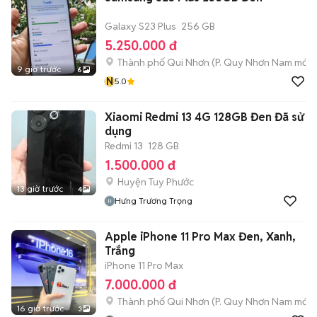
Galaxy S23 Plus
256 GB
5.250.000 đ
Thành phố Qui Nhơn
(
P. Quy Nhơn Nam
mới)
9 giờ trước
6
N
5.0
Xiaomi Redmi 13 4G 128GB Đen Đã sử
dụng
Redmi 13
128 GB
1.500.000 đ
Huyện Tuy Phước
13 giờ trước
4
Hưng Trương Trọng
Apple iPhone 11 Pro Max Đen, Xanh,
Trắng
iPhone 11 Pro Max
7.000.000 đ
Thành phố Qui Nhơn
(
P. Quy Nhơn Nam
mới)
16 giờ trước
3