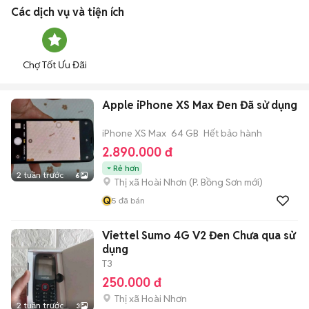
Các dịch vụ và tiện ích
Chợ Tốt Ưu Đãi
Apple iPhone XS Max Đen Đã sử dụng
iPhone XS Max
64 GB
Hết bảo hành
2.890.000 đ
Rẻ hơn
2 tuần trước
6
Thị xã Hoài Nhơn
(
P. Bồng Sơn
mới)
Q
5
đã bán
Viettel Sumo 4G V2 Đen Chưa qua sử
dụng
T3
250.000 đ
Thị xã Hoài Nhơn
2 tuần trước
3