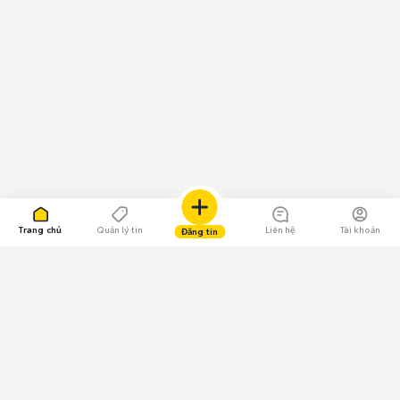
Điện thoại màu đen giá 15 - 20 triệu Bình Định
: 7 sản phẩm
Điện thoại màu đen giá 10 - 15 triệu Bình Định
: 7 sản phẩm
Top 5 dung lượng có nhiều tin mua bán điện thoại màu đen nhất ở Bình
Định
Điện thoại màu đen 128 GB cũ Bình Định
: 30 sản phẩm
Điện thoại màu đen 256 GB cũ Bình Định
: 27 sản phẩm
Điện thoại màu đen 64 GB cũ Bình Định
: 19 sản phẩm
Điện thoại màu đen 512 GB cũ Bình Định
: 6 sản phẩm
Điện thoại màu đen 32 GB cũ Bình Định
: 6 sản phẩm
Trang chủ
Quản lý tin
Liên hệ
Tài khoản
Đăng tin