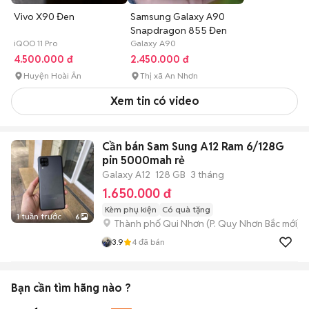
Vivo X90 Đen
Samsung Galaxy A90
Snapdragon 855 Đen
iQOO 11 Pro
Galaxy A90
4.500.000 đ
2.450.000 đ
Huyện Hoài Ân
Thị xã An Nhơn
Xem tin có video
Cần bán Sam Sung A12 Ram 6/128G
pin 5000mah rẻ
Galaxy A12
128 GB
3 tháng
1.650.000 đ
Kèm phụ kiện
Có quà tặng
1 tuần trước
6
Thành phố Qui Nhơn
(
P. Quy Nhơn Bắc
mới)
3.9
4
đã bán
Bạn cần tìm
hãng
nào ?