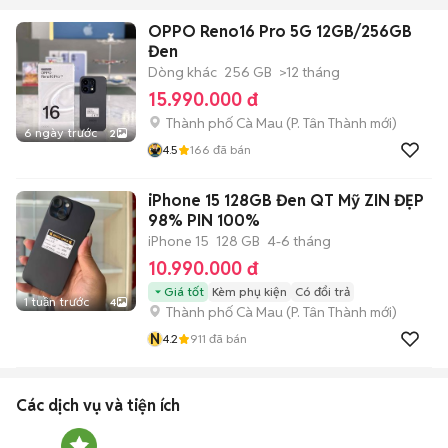
OPPO Reno16 Pro 5G 12GB/256GB
Đen
Dòng khác
256 GB
>12 tháng
15.990.000 đ
Thành phố Cà Mau
(
P. Tân Thành
mới)
6 ngày trước
2
4.5
166
đã bán
iPhone 15 128GB Đen QT Mỹ ZIN ĐẸP
98% PIN 100%
iPhone 15
128 GB
4-6 tháng
10.990.000 đ
Giá tốt
Kèm phụ kiện
Có đổi trả
1 tuần trước
4
Thành phố Cà Mau
(
P. Tân Thành
mới)
N
4.2
911
đã bán
Các dịch vụ và tiện ích