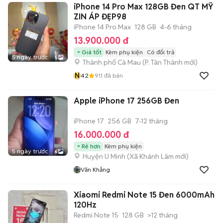
iPhone 14 Pro Max 128GB Đen QT MỸ
ZIN ÁP ĐẸP98
iPhone 14 Pro Max
128 GB
4-6 tháng
13.900.000 đ
Giá tốt
Kèm phụ kiện
Có đổi trả
5 ngày trước
5
Thành phố Cà Mau
(
P. Tân Thành
mới)
N
4.2
911
đã bán
Apple iPhone 17 256GB Đen
iPhone 17
256 GB
7-12 tháng
16.000.000 đ
Rẻ hơn
Kèm phụ kiện
5 ngày trước
6
Huyện U Minh
(
Xã Khánh Lâm
mới)
Văn Khẳng
Xiaomi Redmi Note 15 Đen 6000mAh
120Hz
Redmi Note 15
128 GB
>12 tháng