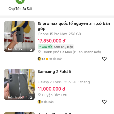
Chợ Tốt Ưu Đãi
15 promax quốc tế nguyên zin ,có bán
góp
iPhone 15 Pro Max
256 GB
17.850.000 đ
Giá tốt
Kèm phụ kiện
1 tuần trước
1
Thành phố Cà Mau
(
P. Tân Thành
mới)
D
4.8
78
đã bán
Samsung Z Fold 5
Galaxy Z Fold5
256 GB
1 tháng
11.000.000 đ
Huyện Đầm Dơi
1 tuần trước
3
T
8
đã bán