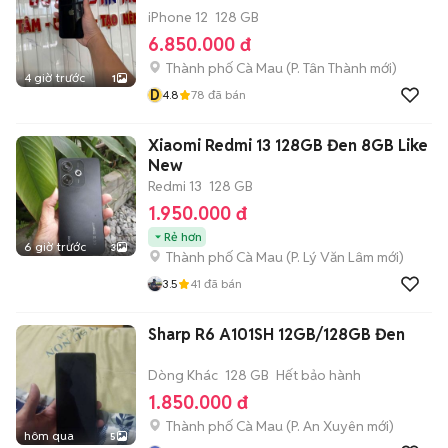
iPhone 12
128 GB
6.850.000 đ
Thành phố Cà Mau
(
P. Tân Thành
mới)
4 giờ trước
1
D
4.8
78
đã bán
Xiaomi Redmi 13 128GB Đen 8GB Like
New
Redmi 13
128 GB
1.950.000 đ
Rẻ hơn
6 giờ trước
3
Thành phố Cà Mau
(
P. Lý Văn Lâm
mới)
3.5
41
đã bán
Sharp R6 A101SH 12GB/128GB Đen
Dòng Khác
128 GB
Hết bảo hành
1.850.000 đ
Thành phố Cà Mau
(
P. An Xuyên
mới)
hôm qua
5