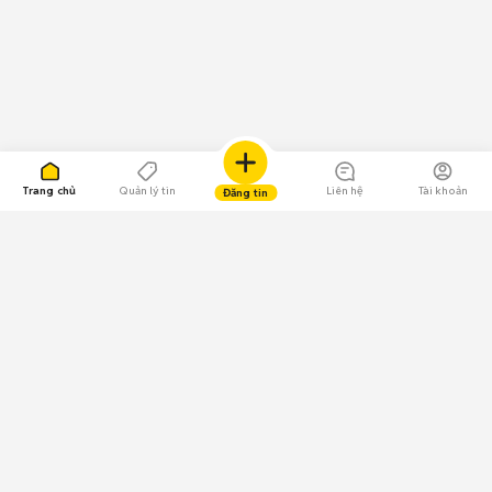
Trang chủ
Quản lý tin
Liên hệ
Tài khoản
Đăng tin
109.000 Bình chọn
Tải ứng dụng Chợ Tốt