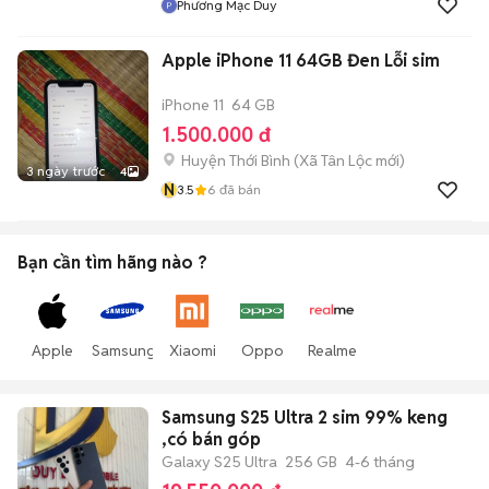
Phương Mạc Duy
Apple iPhone 11 64GB Đen Lỗi sim
iPhone 11
64 GB
1.500.000 đ
Huyện Thới Bình
(
Xã Tân Lộc
mới)
3 ngày trước
4
N
3.5
6
đã bán
Bạn cần tìm
hãng
nào ?
Apple
Samsung
Xiaomi
Oppo
Realme
Samsung S25 Ultra 2 sim 99% keng
,có bán góp
Galaxy S25 Ultra
256 GB
4-6 tháng