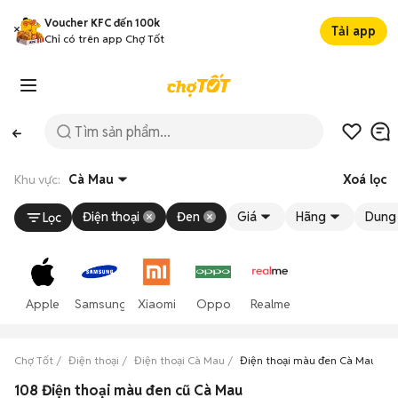
Voucher KFC đến 100k
Tải app
Chỉ có trên app Chợ Tốt
Khu vực:
Cà Mau
Xoá lọc
Điện thoại
Đen
Giá
Hãng
Dung 
Lọc
Apple
Samsung
Xiaomi
Oppo
Realme
Chợ Tốt
Điện thoại
Điện thoại Cà Mau
Điện thoại màu đen Cà Mau
108 Điện thoại màu đen cũ Cà Mau