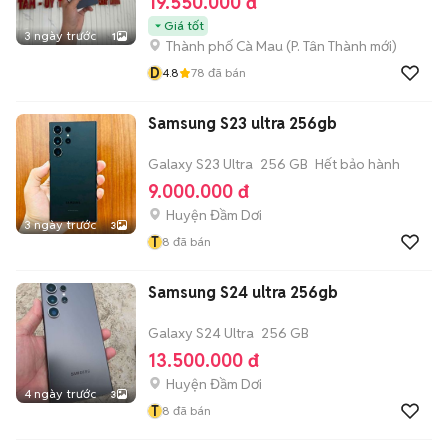
19.550.000 đ
Giá tốt
3 ngày trước
1
Thành phố Cà Mau
(
P. Tân Thành
mới)
D
4.8
78
đã bán
Samsung S23 ultra 256gb
Galaxy S23 Ultra
256 GB
Hết bảo hành
9.000.000 đ
Huyện Đầm Dơi
3 ngày trước
3
T
8
đã bán
Samsung S24 ultra 256gb
Galaxy S24 Ultra
256 GB
13.500.000 đ
Huyện Đầm Dơi
4 ngày trước
3
T
8
đã bán