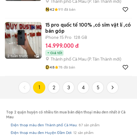
Thành phố Cà Mau
(
P. Tân Thành
mới)
N
4.2
911
đã bán
15 pro quốc tế 100% ,có sim vật lí ,có
bán góp
iPhone 15 Pro
128 GB
14.999.000 đ
Giá tốt
2 tuần trước
1
Thành phố Cà Mau
(
P. Tân Thành
mới)
D
4.8
78
đã bán
1
2
3
4
5
Top 2 quận huyện có nhiều tin mua bán điện thoại màu đen nhất ở Cà
Mau
Điện thoại màu đen Thành phố Cà Mau
: 87 sản phẩm
Điện thoại màu đen Huyện Đầm Dơi
: 12 sản phẩm