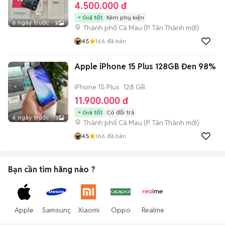
4.500.000 đ
Giá tốt
Kèm phụ kiện
6 ngày trước
2
Thành phố Cà Mau
(
P. Tân Thành
mới)
4.5
166
đã bán
Apple iPhone 15 Plus 128GB Đen 98%
iPhone 15 Plus
128 GB
11.900.000 đ
Giá tốt
Có đổi trả
6 ngày trước
3
Thành phố Cà Mau
(
P. Tân Thành
mới)
4.5
166
đã bán
Bạn cần tìm
hãng
nào ?
Apple
Samsung
Xiaomi
Oppo
Realme