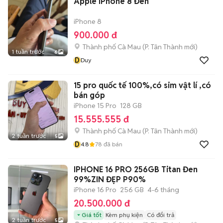
Apple iPhone 8 Đen
iPhone 8
900.000 đ
Thành phố Cà Mau
(
P. Tân Thành
mới)
1 tuần trước
6
D
Duy
15 pro quốc tế 100%,có sim vật lí ,có
bán góp
iPhone 15 Pro
128 GB
15.555.555 đ
Thành phố Cà Mau
(
P. Tân Thành
mới)
2 tuần trước
5
D
4.8
78
đã bán
IPHONE 16 PRO 256GB Titan Đen
99%ZIN ĐẸP P90%
iPhone 16 Pro
256 GB
4-6 tháng
20.500.000 đ
Giá tốt
Kèm phụ kiện
Có đổi trả
2 tuần trước
5