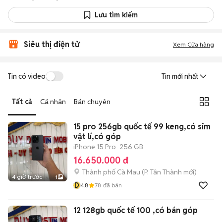
Lưu tìm kiếm
Siêu thị điện tử
Xem Cửa hàng
Tin có video
Tin mới nhất
Tất cả
Cá nhân
Bán chuyên
15 pro 256gb quốc tế 99 keng,có sim
vật lí,có góp
iPhone 15 Pro
256 GB
16.650.000 đ
Thành phố Cà Mau
(
P. Tân Thành
mới)
4 giờ trước
1
D
4.8
78
đã bán
12 128gb quốc tế 100 ,có bán góp