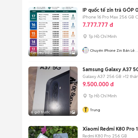
IP quốc tế zin trả GÓP 0₫ 𝘽
iPhone 16 Pro Max
256 GB
C
7.777.777 đ
Tp Hồ Chí Minh
Chuyên IPhone Zin Bán Lẻ
Tin tiêu biểu
6
TPHCM
Samsung Galaxy A37 5
Galaxy A37
256 GB
>12 thá
9.500.000 đ
Tp Hồ Chí Minh
T
Trung
6 giờ trước
3
Xiaomi Redmi K80 Pro
Redmi K80 Pro
256 GB