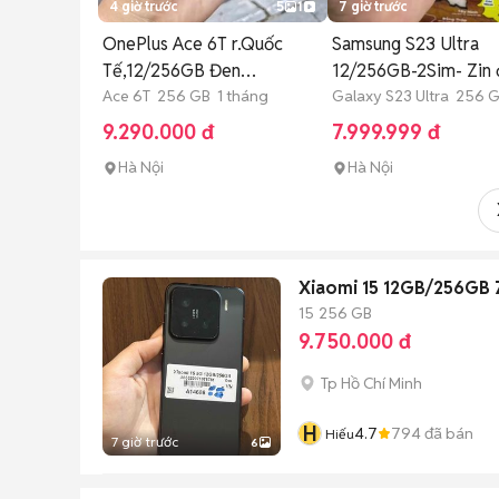
4 giờ trước
5
1
7 giờ trước
OnePlus Ace 6T r.Quốc
Samsung S23 Ultra
Tế,12/256GB Đen
12/256GB-2Sim- Zin
fullbox,keng
Ace 6T 256 GB 1 tháng
nhẹ
Galaxy S23 Ultra 256 
9.290.000 đ
7.999.999 đ
Hà Nội
Hà Nội
Xiaomi 15 12GB/256GB 
15
256 GB
9.750.000 đ
Tp Hồ Chí Minh
H
4.7
794
đã bán
Hiếu
7 giờ trước
6