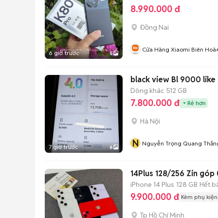
8.990.000 đ
Đồng Nai
Cửa Hàng Xiaomi Biên Hoà
6 giờ trước
5
black view Bl 9000 lik
Dòng khác
512 GB
7.800.000 đ
Rẻ hơn
Hà Nội
N
Nguyễn Trọng Quang Thắn
7 giờ trước
6
14Plus 128/256 Zin góp 0₫ 𝘽
iPhone 14 Plus
128 GB
Hết b
9.900.000 đ
Kèm phụ kiện
Tp Hồ Chí Minh