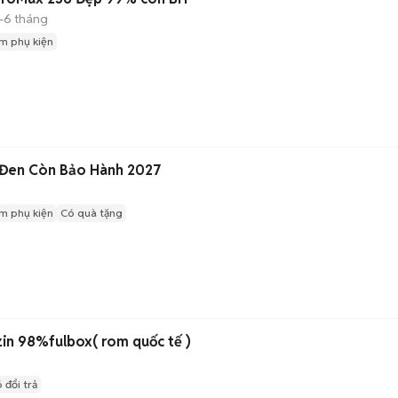
-6 tháng
m phụ kiện
 Đen Còn Bảo Hành 2027
m phụ kiện
Có quà tặng
zin 98%fulbox( rom quốc tế )
 đổi trả