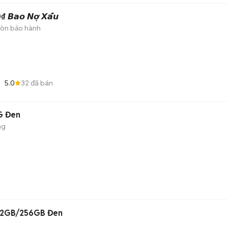
𝙤 𝙉𝙤̛̣ 𝙓𝙖̂́𝙪
òn bảo hành
5.0
32
đã bán
G Đen
ng
 12GB/256GB Đen