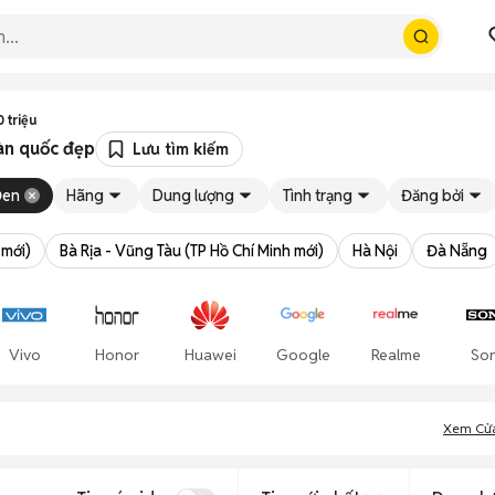
 triệu
oàn quốc đẹp
Lưu tìm kiếm
Đen
Hãng
Dung lượng
Tình trạng
Đăng bởi
 mới)
Bà Rịa - Vũng Tàu (TP Hồ Chí Minh mới)
Hà Nội
Đà Nẵng
Vivo
Honor
Huawei
Google
Realme
So
Xem Cử