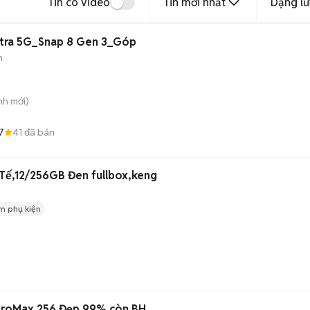
Tin có video
Tin mới nhất
Dạng lư
 Ultra 5G_Snap 8 Gen 3_Góp
h
nh
mới)
7
41
đã bán
Tế,12/256GB Đen fullbox,keng
m phụ kiện
 ProMax 256 Đẹp 99% còn BH