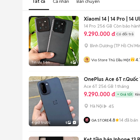
Tất cả
Cá nhân
Bán chuyên
Xiaomi 14 | 14 Pro | 14
14 Pro
256 GB
Còn bảo hàn
9.290.000 đ
Có đổi trả
Bình Dương
(
TP Hồ Chí Mi
4.
Vio Store Thủ Dầu Một
Tin ưu tiên
6
OnePlus Ace 6T r.Quốc 
Ace 6T
256 GB
1 tháng
9.290.000 đ
Giá tốt
Kè
Hà Nội
45
4.8
14
đã bán
GA STORE
4 giờ trước
5
Kẹt tiền bán Iphone 13