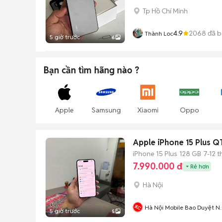
Tp Hồ Chí Minh
4.9
2068
đã b
Thành Loc
5 giờ trước
6
Bạn cần tìm
hãng
nào ?
Apple
Samsung
Xiaomi
Oppo
Apple iPhone 15 Plus 
iPhone 15 Plus
128 GB
7-12 
7.990.000 đ
Rẻ hơn
Hà Nội
Hà Nội Mobile Bao Duyệt N
5 giờ trước
5
Xấu