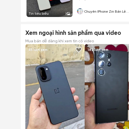
Chuyên IPhone Zin Bán Lẻ
Tin tiêu biểu
3
TPHCM
Xem ngoại hình sản phẩm qua video
Mua bán dễ dàng khi xem tin có video
45
lượt xem
182
lượt xem