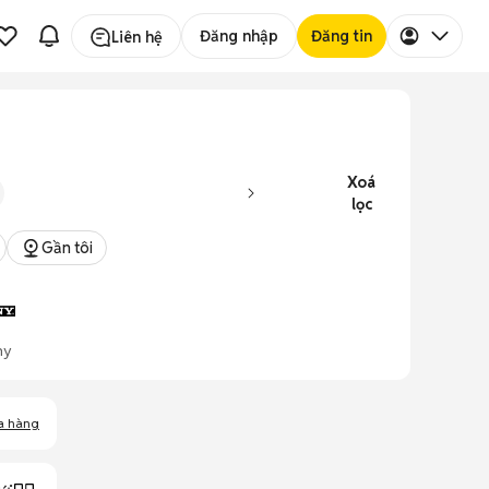
Đăng nhập
Đăng tin
Liên hệ
Xoá
lọc
Gần tôi
ny
a hàng