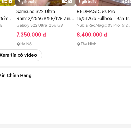
5
1
7 giờ trước
5
1
8 giờ trước
6
1
Samsung S22 Ultra
REDMAGIC 8s Pro
 đốm
Ram12/256GB& 8/128 Zin
16/512Gb Fullbox - Bán Tr
GB
Đẹp
Galaxy S22 Ultra 256 GB
Góp
Nubia RedMagic 8S Pro 512
GB >12 tháng
7.350.000 đ
8.400.000 đ
Hà Nội
Tây Ninh
Xem tin có video
Zin Chính Hãng