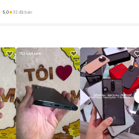
5.0
32
đã bán
152
lượt xem