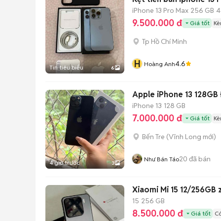
iPhone 13 Pro Max
256 GB
4
9.500.000 đ
Giá tốt
Kè
Tp Hồ Chí Minh
H
4.6
Hoàng Anh
Tin tiêu biểu
6
Apple iPhone 13 128GB
iPhone 13
128 GB
7.000.000 đ
Giá tốt
Kè
Bến Tre
(
Vĩnh Long
mới)
20
đã bán
Như Bán Táo
4 giờ trước
3
Xiaomi Mi 15 12/256GB 
15
256 GB
8.500.000 đ
Giá tốt
Có