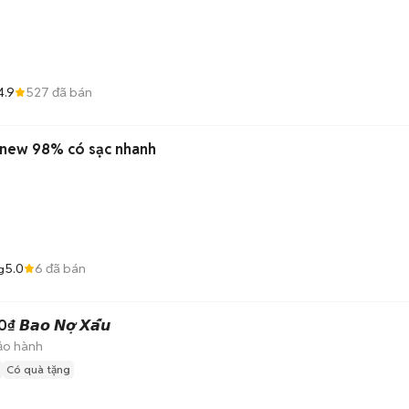
4.9
527
đã bán
e new 98% có sạc nhanh
5.0
6
đã bán
g
𝙖𝙤 𝙉𝙤̛̣ 𝙓𝙖̂́𝙪
ảo hành
Có quà tặng