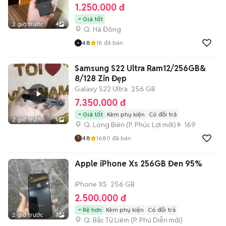
1.250.000 đ
Giá tốt
2 giờ trước
4
Q. Hà Đông
4.8
18
đã bán
Samsung S22 Ultra Ram12/256GB&
8/128 Zin Đẹp
Galaxy S22 Ultra
256 GB
7.350.000 đ
Giá tốt
Kèm phụ kiện
Có đổi trả
2 giờ trước
5
Q. Long Biên
(
P. Phúc Lợi
mới)
169
4.8
1680
đã bán
Apple iPhone Xs 256GB Đen 95%
iPhone XS
256 GB
2.500.000 đ
Rẻ hơn
Kèm phụ kiện
Có đổi trả
2 giờ trước
3
Q. Bắc Từ Liêm
(
P. Phú Diễn
mới)