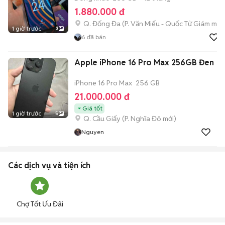
1.880.000 đ
Q. Đống Đa
(
P. Văn Miếu - Quốc Tử Giám
mới)
1 giờ trước
3
6
đã bán
Apple iPhone 16 Pro Max 256GB Đen
iPhone 16 Pro Max
256 GB
21.000.000 đ
Giá tốt
1 giờ trước
5
Q. Cầu Giấy
(
P. Nghĩa Đô
mới)
Nguyen
Các dịch vụ và tiện ích
Chợ Tốt Ưu Đãi