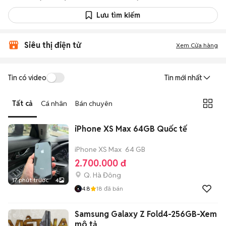
Lưu tìm kiếm
Siêu thị điện tử
Xem Cửa hàng
Tin có video
Tin mới nhất
Tất cả
Cá nhân
Bán chuyên
iPhone XS Max 64GB Quốc tế
iPhone XS Max
64 GB
2.700.000 đ
Q. Hà Đông
17 phút trước
4
4.8
18
đã bán
Samsung Galaxy Z Fold4-256GB-Xem
mô tả