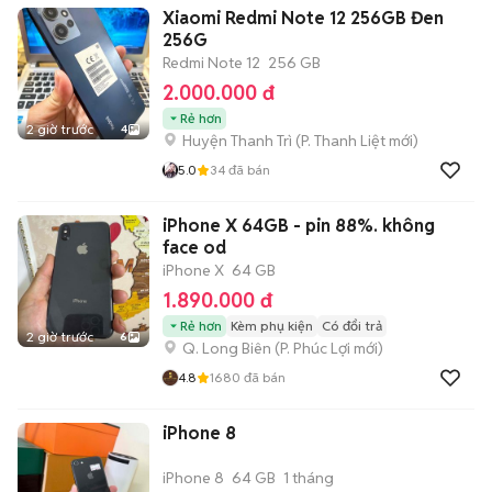
Xiaomi Redmi Note 12 256GB Đen
256G
Redmi Note 12
256 GB
2.000.000 đ
Rẻ hơn
2 giờ trước
4
Huyện Thanh Trì
(
P. Thanh Liệt
mới)
5.0
34
đã bán
iPhone X 64GB - pin 88%. không
face od
iPhone X
64 GB
1.890.000 đ
Rẻ hơn
Kèm phụ kiện
Có đổi trả
2 giờ trước
6
Q. Long Biên
(
P. Phúc Lợi
mới)
4.8
1680
đã bán
iPhone 8
iPhone 8
64 GB
1 tháng