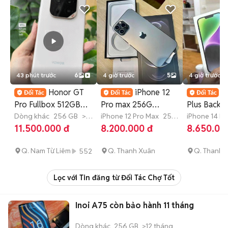
43 phút trước
6
4 giờ trước
5
4 giờ trước
Honor GT
iPhone 12
i
Pro Fullbox 512GB
Pro max 256G
Plus Back 
Snap 8 Elite Trả Góp
Dòng khác
256 GB
>12
FULLBOX Grey
iPhone 12 Pro Max
256
FULLBOX 
iPhone 14 Pl
tháng
GB
>12 tháng
GB
>12 thá
11.500.000 đ
8.200.000 đ
8.650.00
APPLE 2023
APPLE 202
Q. Nam Từ Liêm
Q. Thanh Xuân
Q. Thanh 
552
Lọc với Tin đăng từ Đối Tác Chợ Tốt
Inoi A75 còn bảo hành 11 tháng
Dòng khác
256 GB
>12 tháng