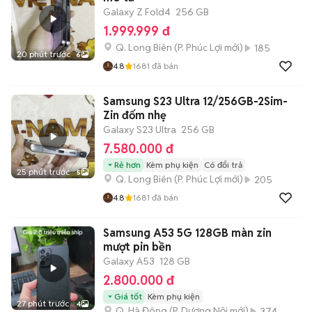
Galaxy Z Fold4
256 GB
1.999.999 đ
Q. Long Biên
(
P. Phúc Lợi
mới)
185
20 phút trước
6
4.8
1681
đã bán
Samsung S23 Ultra 12/256GB-2Sim-
Zin đốm nhẹ
Galaxy S23 Ultra
256 GB
7.580.000 đ
Rẻ hơn
Kèm phụ kiện
Có đổi trả
25 phút trước
5
Q. Long Biên
(
P. Phúc Lợi
mới)
205
4.8
1681
đã bán
Samsung A53 5G 128GB màn zin
mượt pin bền
Galaxy A53
128 GB
2.800.000 đ
Giá tốt
Kèm phụ kiện
27 phút trước
4
Q. Hà Đông
(
P. Dương Nội
mới)
374