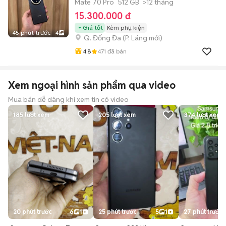
Mate 70 Pro
512 GB
>12 tháng
15.300.000 đ
Giá tốt
Kèm phụ kiện
45 phút trước
4
Q. Đống Đa
(
P. Láng
mới)
4.8
471
đã bán
Xem ngoại hình sản phẩm qua video
Mua bán dễ dàng khi xem tin có video
185
lượt xem
205
lượt xem
374
lượt xem
20 phút trước
6
1
25 phút trước
5
1
27 phút trước