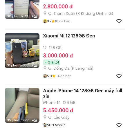
2.800.000 đ
Q. Thanh Xuân
(
P. Khương Đình
mới)
30 phút trước
6
Đ
3.7
10
đã bán
Xiaomi Mi 12 128GB Đen
12
128 GB
3.000.000 đ
Giá tốt
31 phút trước
6
Q. Đống Đa
(
P. Láng
mới)
5.0
54
đã bán
Apple iPhone 14 128GB Đen máy full
zin
iPhone 14
128 GB
5.450.000 đ
Q. Cầu Giấy
35 phút trước
4
SUN Mobile