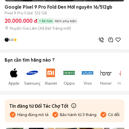
Google Pixel 9 Pro Fold Đen Mới nguyên 16/512gb
Pixel 9 Pro Fold
512 GB
20.000.000 đ
Rẻ hơn
Kèm phụ kiện
Huyện Gia Lâm
(
Xã Bát Tràng
mới)
5.0
Bạn cần tìm
hãng
nào ?
Apple
Samsung
Xiaomi
Oppo
Vivo
Honor
Huawe
Tin đăng từ Đối Tác Chợ Tốt
Hàng đúng mô tả
Bảo hành từ 3 tháng
Có đổi trả