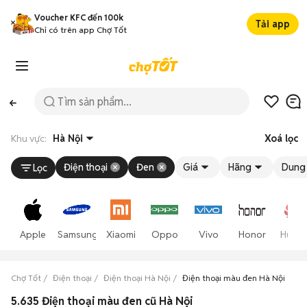
Voucher KFC đến 100k
Tải app
Chỉ có trên app Chợ Tốt
Khu vực:
Hà Nội
Xoá lọc
Điện thoại
Đen
Giá
Hãng
Dung 
Lọc
Apple
Samsung
Xiaomi
Oppo
Vivo
Honor
Huawe
Chợ Tốt
Điện thoại
Điện thoại Hà Nội
Điện thoại màu đen Hà Nội
5.635 Điện thoại màu đen cũ Hà Nội