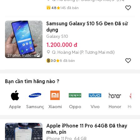
4.8
145
đã bán
Samsung Galaxy S10 5G Đen Đã sử
dụng
Galaxy S10
1.200.000 đ
Q. Hoàng Mai
(
P. Tương Mai
mới)
27 phút trước
6
B
3.0
8
đã bán
Bạn cần tìm
hãng
nào ?
Apple
Samsung
Xiaomi
Oppo
Vivo
Honor
Huawe
Apple iPhone 11 Pro 64GB Đã thay
màn, pin
iPhone 11 Pro
64 GB