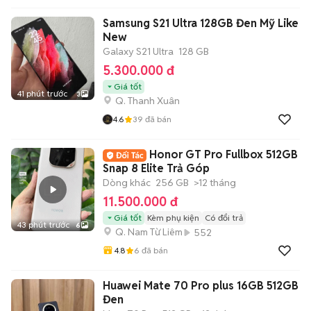
Samsung S21 Ultra 128GB Đen Mỹ Like
New
Galaxy S21 Ultra
128 GB
5.300.000 đ
Giá tốt
41 phút trước
3
Q. Thanh Xuân
4.6
39
đã bán
Honor GT Pro Fullbox 512GB
Snap 8 Elite Trả Góp
Dòng khác
256 GB
>12 tháng
11.500.000 đ
Giá tốt
Kèm phụ kiện
Có đổi trả
43 phút trước
6
Q. Nam Từ Liêm
552
4.8
6
đã bán
Huawei Mate 70 Pro plus 16GB 512GB
Đen