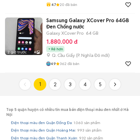
4.7
20
đã bán
Samsung Galaxy XCover Pro 64GB
Đen Chống nước
Galaxy XCover Pro
64 GB
1.880.000 đ
Rẻ hơn
2 giờ trước
6
Q. Cầu Giấy
(
P. Nghĩa Đô
mới)
4.9
362
đã bán
1
2
3
4
5
Top 5 quận huyện có nhiều tin mua bán điện thoại màu đen nhất ở Hà
Nội
Điện thoại màu đen Quận Đống Đa
: 1.060 sản phẩm
Điện thoại màu đen Quận Hoàng Mai
: 993 sản phẩm
Điện thoại màu đen Quận Thanh Xuân
: 932 sản phẩm