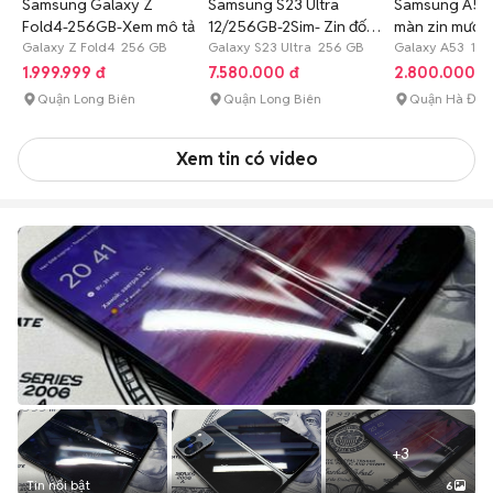
Samsung Galaxy Z
Samsung S23 Ultra
Samsung A53
Fold4-256GB-Xem mô tả
12/256GB-2Sim- Zin đốm
màn zin mượt 
Galaxy Z Fold4 256 GB
nhẹ
Galaxy S23 Ultra 256 GB
Galaxy A53 128
1.999.999 đ
7.580.000 đ
2.800.000 đ
Quận Long Biên
Quận Long Biên
Quận Hà Đô
Xem tin có video
+
3
Tin nổi bật
6