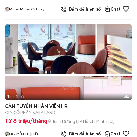
Bấm để hiện số
Chat
Meow Meow Cattery
Tin nổi bật
3
CẦN TUYỂN NHÂN VIÊN HR
CTY CỔ PHẦN VAKA LAND
Từ 8 triệu/tháng
Bình Dương
(
TP Hồ Chí Minh
mới)
Bấm để hiện số
Chat
NGUYỄN THỊ HIẾU