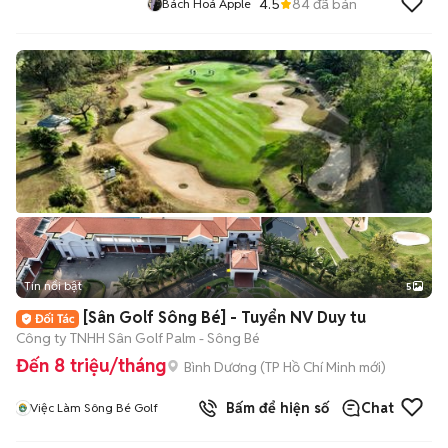
4.5
84
đã bán
Bách Hoá Apple
Tin nổi bật
5
[Sân Golf Sông Bé] - Tuyển NV Duy tu
Công ty TNHH Sân Golf Palm - Sông Bé
Đến 8 triệu/tháng
Bình Dương
(
TP Hồ Chí Minh
mới)
Bấm để hiện số
Chat
Việc Làm Sông Bé Golf