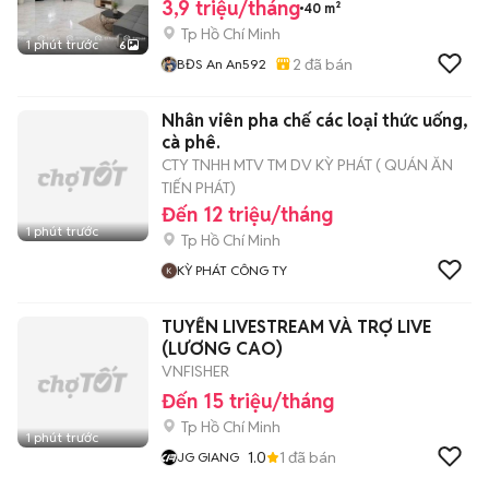
3,9 triệu/tháng
40 m²
Tp Hồ Chí Minh
1 phút trước
6
2
đã bán
BĐS An An592
Nhân viên pha chế các loại thức uống,
cà phê.
CTY TNHH MTV TM DV KỲ PHÁT ( QUÁN ĂN
TIẾN PHÁT)
Đến 12 triệu/tháng
1 phút trước
Tp Hồ Chí Minh
KỲ PHÁT CÔNG TY
TUYỂN LIVESTREAM VÀ TRỢ LIVE
(LƯƠNG CAO)
VNFISHER
Đến 15 triệu/tháng
Tp Hồ Chí Minh
1 phút trước
1.0
1
đã bán
JG GIANG