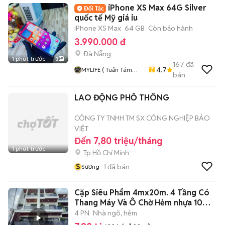
iPhone XS Max 64G Silver
quốc tế Mỹ giá iu
iPhone XS Max
64 GB
Còn bảo hành
3.990.000 đ
Đà Nẵng
1 phút trước
3
167
đã
4.7
MYLIFE ( Tuấn Tám
bán
Tám Đà Nẵng )
Chuyên Smarphone,
LAO ĐỘNG PHỔ THÔNG
MTB, Nokia, Mobiado,
Vertu Các Loại
CÔNG TY TNHH TM SX CÔNG NGHIỆP BẢO
VIỆT
Đến 7,80 triệu/tháng
1 phút trước
Tp Hồ Chí Minh
S
1
đã bán
Sương
Cặp Siêu Phẩm 4mx20m. 4 Tầng Có
Thang Máy Và Ô Chờ Hẻm nhựa 10m
TCH 10
4 PN
Nhà ngõ, hẻm