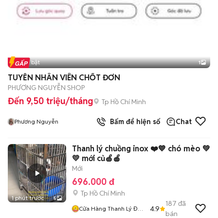
Tin nổi bật
1
TUYỄN NHÂN VIÊN CHỐT ĐƠN
PHƯƠNG NGUYỄN SHOP
Đến 9,50 triệu/tháng
Tp Hồ Chí Minh
Bấm để hiện số
Chat
Phương Nguyễn
Thanh lý chuồng inox ❤️💙 chó mèo 💚
💛 mới củ🍏🍎
Mới
696.000 đ
Tp Hồ Chí Minh
1 phút trước
5
187
đã
4.9
Cửa Hàng Thanh Lý Đồ
bán
Cũ Mới