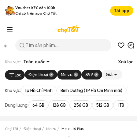
Voucher KFC đến 100k
Tải app
Chỉ có trên app Chợ Tốt
Khu vực:
Toàn quốc
Xoá lọc
Điện thoại
Meizu
899
Giá
Lọc
Khu vực:
Tp Hồ Chí Minh
Bình Dương (TP Hồ Chí Minh mới)
Bà 
Dung lượng:
64 GB
128 GB
256 GB
512 GB
1 TB
2 
Chợ Tốt
Điện thoại
Meizu
Meizu 16 Plus