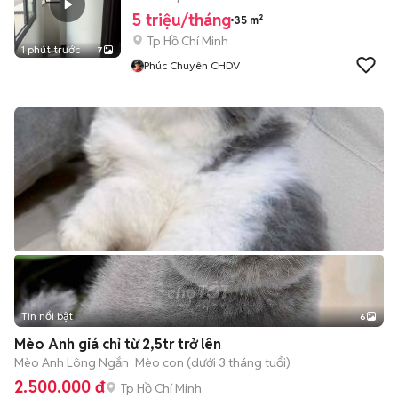
5 triệu/tháng
35 m²
Tp Hồ Chí Minh
1 phút trước
7
Phúc Chuyên CHDV
Tin nổi bật
6
+
2
Mèo Anh giá chỉ từ 2,5tr trở lên
Mèo Anh Lông Ngắn
Mèo con (dưới 3 tháng tuổi)
2.500.000 đ
Tp Hồ Chí Minh