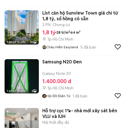
List căn hộ Sunview Town giá chỉ từ
1,8 tỷ, sổ hồng có sẵn
2 PN
Chung cư
1,8 tỷ
28 tr/m²
64 m²
Tp Hồ Chí Minh
1 phút trước
10
5
đã bán
Châu Hiền Easyland
Samsung N20 Đen
Galaxy Note 20
1.400.000 đ
Tp Hồ Chí Minh
1 phút trước
3
1
đã bán
Hội Đồ Điện Tử
Hỗ trợ cọc 1🍠- nhà mới xây sát bên
VLU và IUH
Nội thất đầy đủ