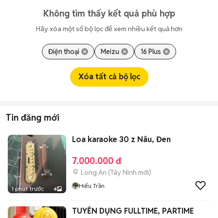
Không tìm thấy kết quả phù hợp
Hãy xóa một số bộ lọc để xem nhiều kết quả hơn
Điện thoại
Meizu
16 Plus
Xóa tất cả bộ lọc
Tin đăng mới
Loa karaoke 30 z Nâu, Đen
7.000.000 đ
Long An
(
Tây Ninh
mới)
Hiếu Trần
1 phút trước
4
TUYỂN DỤNG FULLTIME, PARTIME