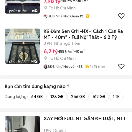
7,98 tỷ
100 tr/m²
80 m²
Tp Hồ Chí Minh
1 phút trước
11
BĐS Nhà Phố Quận 12
Kế Đầm Sen Q11 -HXH Cách 1 Căn Ra
MT - 40m² - Full Nội Thất - 6.2 Tỷ
3 PN
Nhà ngõ, hẻm
6,2 tỷ
155 tr/m²
40 m²
Tp Hồ Chí Minh
1 phút trước
10
1
đã bán
BĐS Như Nguyễn455
Bạn cần tìm
dung lượng
nào ?
Dung lượng:
64 GB
128 GB
256 GB
512 GB
1 TB
2 
XÂY MỚI FULL NT GẦN ĐH LUẬT, NTT
1 PN
Duplex