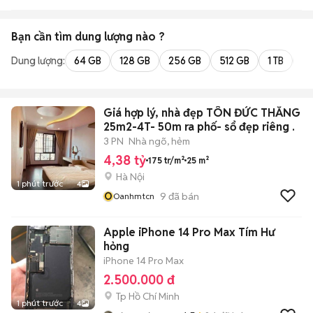
Bạn cần tìm
dung lượng
nào ?
Dung lượng:
64 GB
128 GB
256 GB
512 GB
1 TB
2 
Giá hợp lý, nhà đẹp TÔN ĐỨC THẮNG
25m2-4T- 50m ra phố- sổ đẹp riêng .
3 PN
Nhà ngõ, hẻm
4,38 tỷ
175 tr/m²
25 m²
Hà Nội
1 phút trước
4
O
9
đã bán
Oanhmtcn
Apple iPhone 14 Pro Max Tím Hư
hỏng
iPhone 14 Pro Max
2.500.000 đ
Tp Hồ Chí Minh
1 phút trước
4