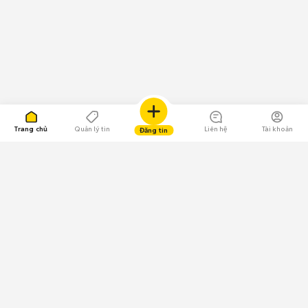
Trang chủ
Quản lý tin
Liên hệ
Tài khoản
Đăng tin
109.000 Bình chọn
Tải ứng dụng Chợ Tốt