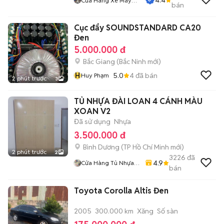
Cửa Hàng Xe Máy
bán
Quang Sang
Cục đẩy SOUNDSTANDARD CA20
Đen
5.000.000 đ
Bắc Giang
(
Bắc Ninh
mới)
H
5.0
4
đã bán
Huy Phạm
2 phút trước
3
TỦ NHỰA ĐÀI LOAN 4 CÁNH MÀU
XOAN V2
Đã sử dụng
Nhựa
3.500.000 đ
Bình Dương
(
TP Hồ Chí Minh
mới)
2 phút trước
2
3226
đã
4.9
Cửa Hàng Tủ Nhựa
bán
Đài Loan Hoàng
Quân
Toyota Corolla Altis Đen
2005
300.000 km
Xăng
Số sàn