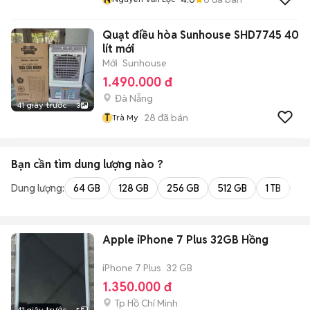
Quạt điều hòa Sunhouse SHD7745 40
lít mới
Mới
Sunhouse
1.490.000 đ
Đà Nẵng
41 giây trước
3
T
28
đã bán
Trà My
Bạn cần tìm
dung lượng
nào ?
Dung lượng:
64 GB
128 GB
256 GB
512 GB
1 TB
2 
Apple iPhone 7 Plus 32GB Hồng
iPhone 7 Plus
32 GB
1.350.000 đ
Tp Hồ Chí Minh
41 giây trước