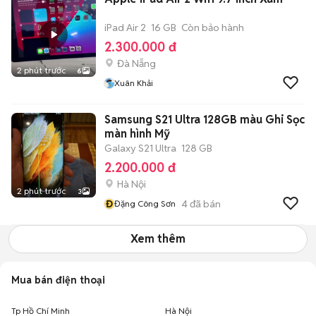
iPad Air 2
16 GB
Còn bảo hành
2.300.000 đ
Đà Nẵng
2 phút trước
6
Xuân Khải
Samsung S21 Ultra 128GB màu Ghi Sọc
màn hình Mỹ
Galaxy S21 Ultra
128 GB
2.200.000 đ
Hà Nội
2 phút trước
3
Đ
4
đã bán
Đặng Công Sơn
Xem thêm
Mua bán điện thoại
Tp Hồ Chí Minh
Hà Nội