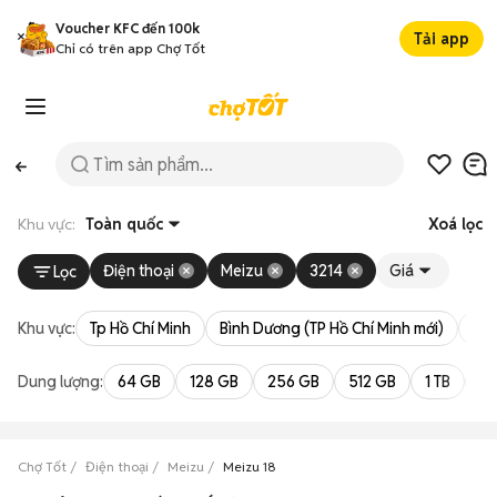
Voucher KFC đến 100k
Tải app
Chỉ có trên app Chợ Tốt
Khu vực:
Toàn quốc
Xoá lọc
Điện thoại
Meizu
3214
Giá
Lọc
Khu vực:
Tp Hồ Chí Minh
Bình Dương (TP Hồ Chí Minh mới)
Bà 
Dung lượng:
64 GB
128 GB
256 GB
512 GB
1 TB
2 
Chợ Tốt
Điện thoại
Meizu
Meizu 18