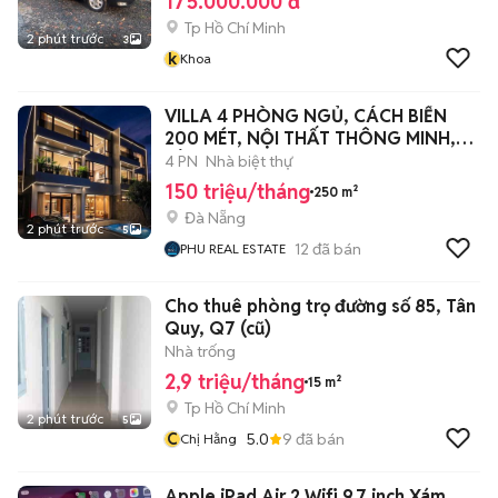
175.000.000 đ
Tp Hồ Chí Minh
2 phút trước
3
k
Khoa
VILLA 4 PHÒNG NGỦ, CÁCH BIỂN
200 MÉT, NỘI THẤT THÔNG MINH,
YÊN TĨNH
4 PN
Nhà biệt thự
150 triệu/tháng
250 m²
Đà Nẵng
2 phút trước
5
12
đã bán
PHU REAL ESTATE
Cho thuê phòng trọ đường số 85, Tân
Quy, Q7 (cũ)
Nhà trống
2,9 triệu/tháng
15 m²
Tp Hồ Chí Minh
2 phút trước
5
C
5.0
9
đã bán
Chị Hằng
Apple iPad Air 2 Wifi 9.7 inch Xám