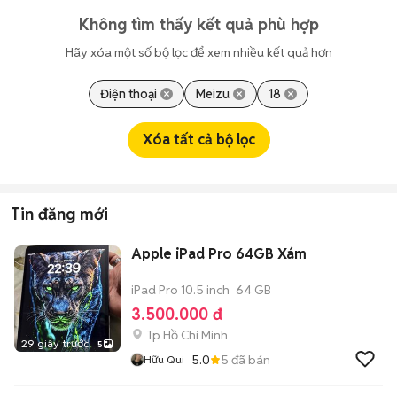
Không tìm thấy kết quả phù hợp
Hãy xóa một số bộ lọc để xem nhiều kết quả hơn
Điện thoại
Meizu
18
Xóa tất cả bộ lọc
Tin đăng mới
Apple iPad Pro 64GB Xám
iPad Pro 10.5 inch
64 GB
3.500.000 đ
Tp Hồ Chí Minh
29 giây trước
5
5.0
5
đã bán
Hữu Qui