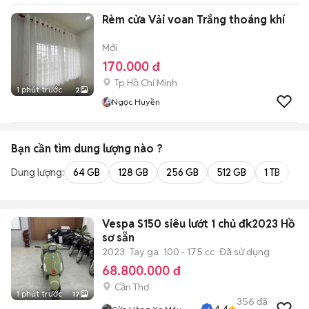
Rèm cửa Vải voan Trắng thoáng khí
Mới
170.000 đ
Tp Hồ Chí Minh
1 phút trước
2
Ngọc Huyền
Bạn cần tìm
dung lượng
nào ?
Dung lượng:
64 GB
128 GB
256 GB
512 GB
1 TB
2 
Vespa S150 siêu lướt 1 chủ đk2023 Hồ
sơ sẵn
2023
Tay ga
100 - 175 cc
Đã sử dụng
68.800.000 đ
Cần Thơ
1 phút trước
17
356
đã
4.4