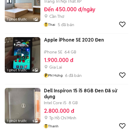
Trang Trí Nội Thất XP
Đến 450.000 đ/ngày
Cần Thơ
1 phút trước
1
T
5
đã bán
Thai
Apple iPhone SE 2020 Đen
iPhone SE
64 GB
1.900.000 đ
Gia Lai
1 phút trước
6
P
6
đã bán
PN Hưng
Dell Inspiron 15 i5 8GB Đen Đã sử
dụng
Intel Core i5
8 GB
2.800.000 đ
Tp Hồ Chí Minh
1 phút trước
5
T
Thanh