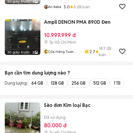
30 giây trước
4
5.0
6
đã bán
An Kaká
Ampli DENON PMA 890D Đen
10.999.999 đ
Tp Hồ Chí Minh
187
đã
C
2.7
Cửa Hàng Tuan
30 giây trước
2
bán
Nghia
Bạn cần tìm
dung lượng
nào ?
Dung lượng:
64 GB
128 GB
256 GB
512 GB
1 TB
2 
Sào đơn Kim loại Bạc
Đã sử dụng
80.000 đ
Tp Hồ Chí Minh