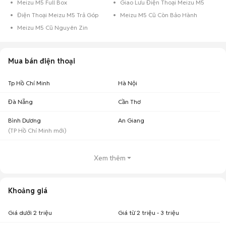
Meizu M5 Full Box
Giao Lưu Điện Thoại Meizu M5
Điện Thoại Meizu M5 Trả Góp
Meizu M5 Cũ Còn Bảo Hành
Meizu M5 Cũ Nguyên Zin
Mua bán điện thoại
Tp Hồ Chí Minh
Hà Nội
Đà Nẵng
Cần Thơ
Bình Dương
An Giang
(
TP Hồ Chí Minh
mới)
Xem thêm
Khoảng giá
Giá dưới 2 triệu
Giá từ 2 triệu - 3 triệu