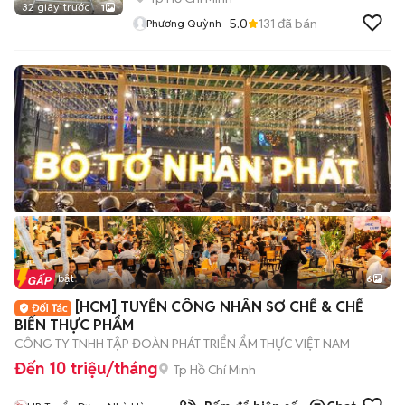
32 giây trước
1
5.0
131
đã bán
Phương Quỳnh
Tin nổi bật
6
+
2
[HCM] TUYỂN CÔNG NHÂN SƠ CHẾ & CHẾ
BIẾN THỰC PHẨM
CÔNG TY TNHH TẬP ĐOÀN PHÁT TRIỂN ẨM THỰC VIỆT NAM
Đến 10 triệu/tháng
Tp Hồ Chí Minh