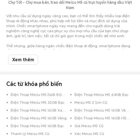
Chợ Tốt - Chợ mua bán, trao đổi Meizu M5 cũ trực tuyến hàng đầu Việt
Nam
Với nhu cầu sử dụng ngày càng cao, bạn có thể tìm thấy nhiều loại điện
thoại di động khác nhau, phù hợp với túi tiền và mục đích sử dụng của
mình. Chiếc smartphone ngày nay mang đến cho người dùng trải
nghiệm công nghệ cực cao phục vụ cho mọi nhu cầu của bạn như chụp
ảnh, giải trí, làm việc, tất cả chỉ gói gọn trong một chiếc dế nhỏ xinh.
Thế nhưng, giữa hàng ngàn chiếc điện thoại di động, smartphone đang
rất thịnh hành, bạn chắc chắn sẽ vô cùng choáng ngợp, khiến cho việc lựa
chọn trở nên vô cùng khó khăn. Nhất là khi hầu bao eo hẹp thì việc cân
Xem thêm
nhắc nên mua điện thoại cũ hay mới, mua của hãng điện thoại nào... lại
càng khó giải quyết.
Đừng lo, đã có Chợ Tốt luôn đồng hành cùng bạn. Chỉ cần một cái click
chuột vào Chợ Tốt, bạn đã có thể thỏa sức lựa chọn cho mình một chiếc
Meizu M5 cũ với giá siêu tiết kiệm tại Toàn quốc nhưng vẫn đảm bảo chất
Các từ khóa phổ biến
lượng. Trường hợp bạn đang sở hữu chiếc điện thoại Meizu cũ đã qua sử
dụng và muốn bán, hãy chụp hình lại và đăng tin rao bán ngay trên Chợ
Điện Thoại Meizu M5 Dưới 8GB Bạc
Điện Thoại Meizu M5 64GB Bạc
Tốt.
Điện Thoại Meizu M5 32GB Bạc
Meizu M5 2 Sim Cũ
Chúc các bạn có trải nghiệm mua bán
điện thoại cũ
tuyệt vời trên Chợ
Tốt.
Điện Thoại Meizu M5 16GB Xanh Dương
Điện Thoại Meizu M5 16GB Vàng Hồng
Điện Thoại Meizu M5 16GB Vàng
Điện Thoại Meizu M5 16GB Hồng
Điện Thoại Meizu M5 16GB Bạc
Giá Meizu M5 Cũ
Thanh Lý Meizu M5 Cũ
Xác Meizu M5 Cũ