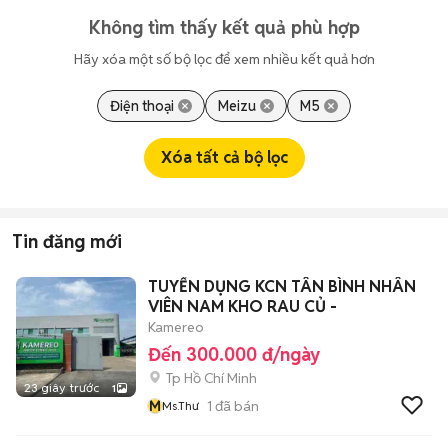
Không tìm thấy kết quả phù hợp
Hãy xóa một số bộ lọc để xem nhiều kết quả hơn
Điện thoại
Meizu
M5
Xóa tất cả bộ lọc
Tin đăng mới
TUYỂN DỤNG KCN TÂN BÌNH NHÂN
VIÊN NAM KHO RAU CỦ -
Kamereo
Đến 300.000 đ/ngày
Tp Hồ Chí Minh
23 giây trước
1
M
1
đã bán
Ms.Thư