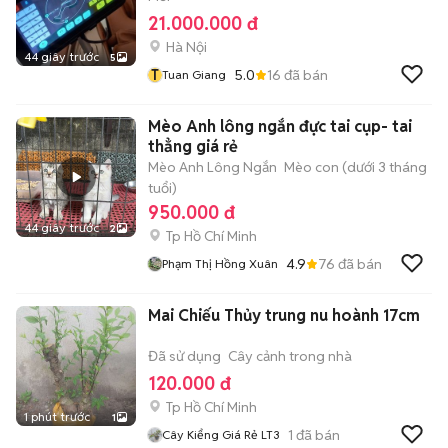
21.000.000 đ
Hà Nội
44 giây trước
5
T
5.0
16
đã bán
Tuan Giang
Mèo Anh lông ngắn đực tai cụp- tai
thẳng giá rẻ
Mèo Anh Lông Ngắn
Mèo con (dưới 3 tháng
tuổi)
950.000 đ
44 giây trước
2
Tp Hồ Chí Minh
4.9
76
đã bán
Phạm Thị Hồng Xuân
Mai Chiếu Thủy trung nu hoành 17cm
Đã sử dụng
Cây cảnh trong nhà
120.000 đ
Tp Hồ Chí Minh
1 phút trước
1
1
đã bán
Cây Kiểng Giá Rẻ LT3