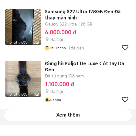
Samsung S22 Ultra 128GB Đen Đã
thay màn hình
Galaxy S22 Ultra
128 GB
6.000.000 đ
Hà Nội
1 phút trước
6
T
1
đã bán
Thi Thanh
Đồng hồ Poljot De Luxe Cót tay Da
Đen
Đã sử dụng
Đồ nam
1.100.000 đ
Hà Nội
1 phút trước
1
A
A Khoa
Xem thêm