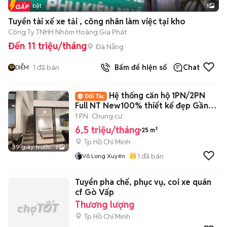
Tin nổi bật
1
Tuyển tài xế xe tải , công nhân làm việc tại kho
Công Ty TNHH Nhôm Hoàng Gia Phát
Đến 11 triệu/tháng
Đà Nẵng
1
đã bán
Bấm để hiện số
Chat
DIỄM
Hệ thống căn hộ 1PN/2PN
Full NT New100% thiết kế đẹp Gần
Q4_Q1_Q5
1 PN
Chung cư
6,5 triệu/tháng
25 m²
Tp Hồ Chí Minh
39 giây trước
7
1
đã bán
Võ Long Xuyên
Tuyển pha chế, phục vụ, coi xe quán
cf Gò Vấp
Thương lượng
Tp Hồ Chí Minh