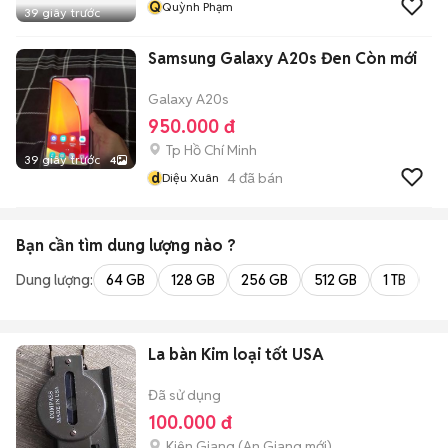
Q
Quỳnh Phạm
39 giây trước
Samsung Galaxy A20s Đen Còn mới
Galaxy A20s
950.000 đ
Tp Hồ Chí Minh
39 giây trước
4
d
4
đã bán
Diệu Xuân
Bạn cần tìm
dung lượng
nào ?
Dung lượng:
64 GB
128 GB
256 GB
512 GB
1 TB
2 
La bàn Kim loại tốt USA
Đã sử dụng
100.000 đ
Kiên Giang
(
An Giang
mới)