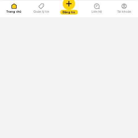
Trang chủ
Quản lý tin
Liên hệ
Tài khoản
Đăng tin
109.000 Bình chọn
Tải ứng dụng Chợ Tốt
Về Chợ Tốt
Quy chế sàn
Chính sách bảo mật
Giải quyết tranh chấp
CÔNG TY TNHH CHỢ TỐT - Người đại diện theo pháp luật:
Nguyễn Trọng Tấn; GPDKKD: 0312120782 do Sở KH & ĐT TP.HCM cấp ngày
11/01/2013;
GPMXH: 185/GP-BTTTT do Bộ Thông tin và Truyền thông