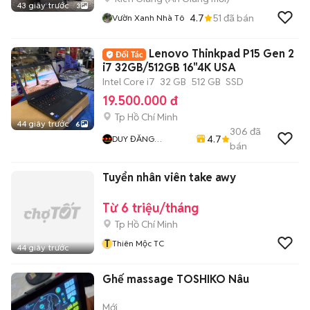
43 giây trước
3
4.7
51
đã bán
Vườn Xanh Nhà Tô
Lenovo Thinkpad P15 Gen 2
i7 32GB/512GB 16"4K USA
Intel Core i7
32 GB
512 GB
SSD
19.500.000 đ
Tp Hồ Chí Minh
44 giây trước
6
306
đã
4.7
DUY ĐĂNG
bán
COMPUTER
Tuyển nhân viên take awy
Từ 6 triệu/tháng
Tp Hồ Chí Minh
T
Thiên Mộc TC
44 giây trước
Ghế massage TOSHIKO Nâu
Mới