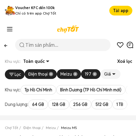
Voucher KFC đến 100k
Tải app
Chỉ có trên app Chợ Tốt
Khu vực:
Toàn quốc
Xoá lọc
Điện thoại
Meizu
197
Giá
Lọc
Khu vực:
Tp Hồ Chí Minh
Bình Dương (TP Hồ Chí Minh mới)
Bà 
Dung lượng:
64 GB
128 GB
256 GB
512 GB
1 TB
2 
Chợ Tốt
Điện thoại
Meizu
Meizu M5