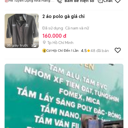
Bấm để hiện số
Chat
HR Tuyển Dụng Nhà Hàng Bò
Tơ Nhân Phát
2 áo polo gà giá chỉ
Đã sử dụng
Cả nam và nữ
160.000 đ
Tp Hồ Chí Minh
35 giây trước
2
c
4.5
48
đã bán
Cơ Hội Chỉ Đến 1 Lần