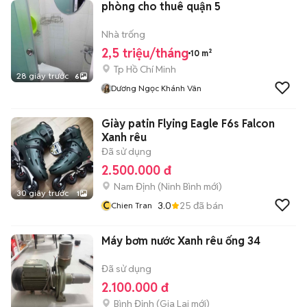
phòng cho thuê quận 5
Nhà trống
2,5 triệu/tháng
10 m²
Tp Hồ Chí Minh
28 giây trước
6
Dương Ngọc Khánh Vân
Giày patin Flying Eagle F6s Falcon
Xanh rêu
Đã sử dụng
2.500.000 đ
Nam Định
(
Ninh Bình
mới)
30 giây trước
1
C
3.0
25
đã bán
Chien Tran
Máy bơm nước Xanh rêu ống 34
Đã sử dụng
2.100.000 đ
Bình Định
(
Gia Lai
mới)