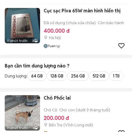
Cục sạc Piva 65W màn hình hiển thị
Đã sử dụng (chưa sửa chữa)
Còn bảo hành
400.000 đ
Hà Nội
11 phút trước
2
Tuan Ly
Bạn cần tìm
dung lượng
nào ?
Dung lượng:
64 GB
128 GB
256 GB
512 GB
1 TB
2 
Chó Phốc lai
Chó Cỏ
Chó con (dưới 3 tháng tuổi)
200.000 đ
Bến Tre
(
Vĩnh Long
mới)
11 phút trước
3