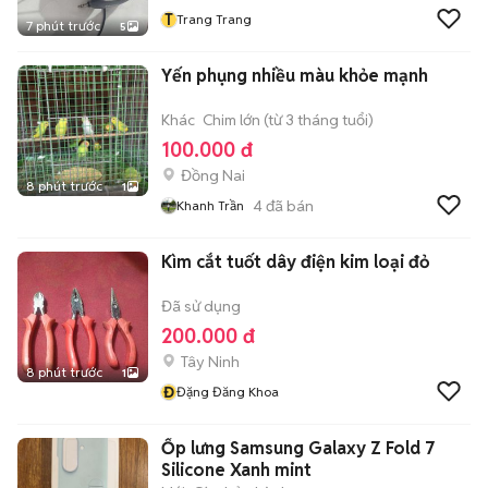
T
Trang Trang
7 phút trước
5
Yến phụng nhiều màu khỏe mạnh
Khác
Chim lớn (từ 3 tháng tuổi)
100.000 đ
Đồng Nai
8 phút trước
1
4
đã bán
Khanh Trần
Kìm cắt tuốt dây điện kim loại đỏ
Đã sử dụng
200.000 đ
Tây Ninh
8 phút trước
1
Đ
Đặng Đăng Khoa
Ốp lưng Samsung Galaxy Z Fold 7
Silicone Xanh mint