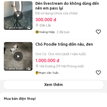
Đèn livestream do không dùng đến
nên em pass lại
Đã sử dụng (chưa sửa chữa)
300.000 đ
Đắk Lắk
17 phút trước
1
H
2
đã bán
Hoàng Hiệp
Chó Poodle trắng đốm nâu, đen
Chó Cỏ
Chó nhỏ (dưới 1 năm tuổi)
1.000.000 đ
Hải Dương
(
TP Hải Phòng
mới)
17 phút trước
2
P
Phạm Văn Tuấn
Xem thêm
Mua bán điện thoại