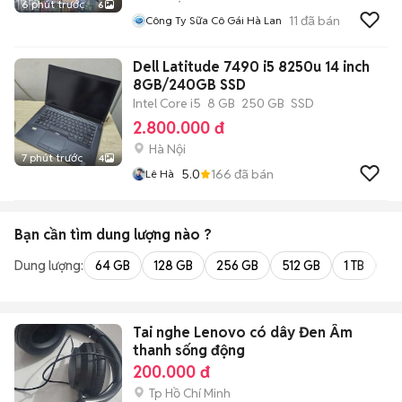
6 phút trước
6
11
đã bán
Công Ty Sữa Cô Gái Hà Lan
Dell Latitude 7490 i5 8250u 14 inch
8GB/240GB SSD
Intel Core i5
8 GB
250 GB
SSD
2.800.000 đ
Hà Nội
7 phút trước
4
5.0
166
đã bán
Lê Hà
Bạn cần tìm
dung lượng
nào ?
Dung lượng:
64 GB
128 GB
256 GB
512 GB
1 TB
2 
Tai nghe Lenovo có dây Đen Âm
thanh sống động
200.000 đ
Tp Hồ Chí Minh