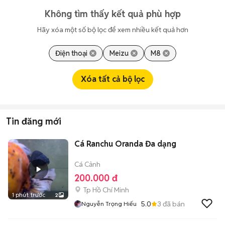
Không tìm thấy kết quả phù hợp
Hãy xóa một số bộ lọc để xem nhiều kết quả hơn
Điện thoại
Meizu
M8
Xóa tất cả bộ lọc
Tin đăng mới
Cá Ranchu Oranda Đa dạng
Cá Cảnh
200.000 đ
Tp Hồ Chí Minh
1 phút trước
2
5.0
3
đã bán
Nguyễn Trọng Hiếu