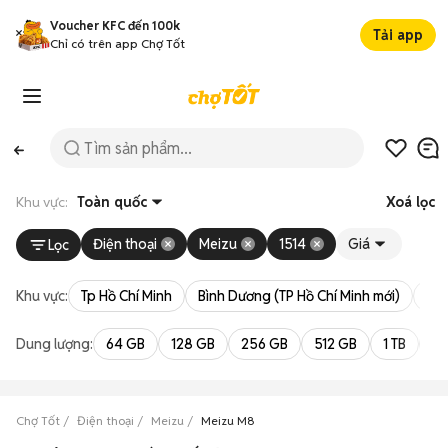
Voucher KFC đến 100k
Tải app
Chỉ có trên app Chợ Tốt
Khu vực:
Toàn quốc
Xoá lọc
Điện thoại
Meizu
1514
Giá
Lọc
Khu vực:
Tp Hồ Chí Minh
Bình Dương (TP Hồ Chí Minh mới)
Bà 
Dung lượng:
64 GB
128 GB
256 GB
512 GB
1 TB
2 
Chợ Tốt
Điện thoại
Meizu
Meizu M8