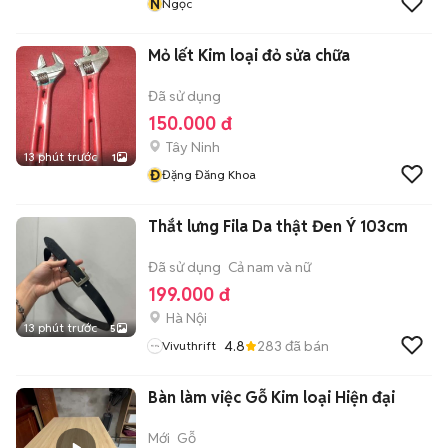
N
Ngọc
Mỏ lết Kim loại đỏ sửa chữa
Đã sử dụng
150.000 đ
Tây Ninh
13 phút trước
1
Đ
Đặng Đăng Khoa
Thắt lưng Fila Da thật Đen Ý 103cm
Đã sử dụng
Cả nam và nữ
199.000 đ
Hà Nội
13 phút trước
5
4.8
283
đã bán
Vivuthrift
Bàn làm việc Gỗ Kim loại Hiện đại
Mới
Gỗ