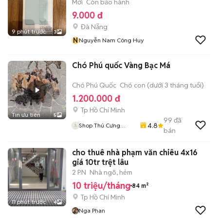
Mới
Còn bảo hành
9.000 đ
Đà Nẵng
9 phút trước
3
N
Nguyễn Nam Công Huy
Chó Phú quốc Vàng Bạc Má
Chó Phú Quốc
Chó con (dưới 3 tháng tuổi)
1.200.000 đ
Tp Hồ Chí Minh
Tin ưu tiên
5
99
đã
4.8
Shop Thú Cưng
bán
PenTa
cho thuê nhà phạm văn chiêu 4x16
giá 10tr trệt lâu
2 PN
Nhà ngõ, hẻm
10 triệu/tháng
84 m²
Tp Hồ Chí Minh
11 phút trước
4
Nga Phan