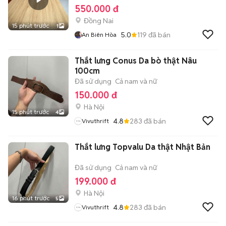
550.000 đ
Đồng Nai
15 phút trước
1
5.0
119
đã bán
An Biên Hòa
Thắt lưng Conus Da bò thật Nâu
100cm
Đã sử dụng
Cả nam và nữ
150.000 đ
Hà Nội
15 phút trước
4
4.8
283
đã bán
Vivuthrift
Thắt lưng Topvalu Da thật Nhật Bản
Đã sử dụng
Cả nam và nữ
199.000 đ
Hà Nội
16 phút trước
5
4.8
283
đã bán
Vivuthrift