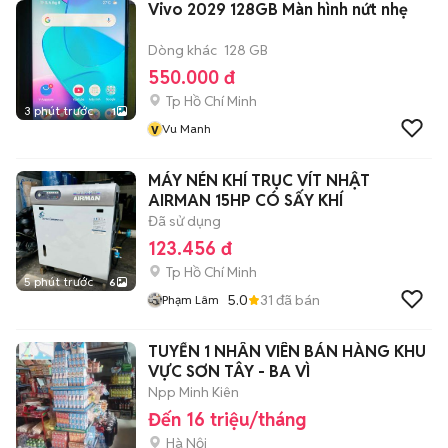
Vivo 2029 128GB Màn hình nứt nhẹ
Dòng khác
128 GB
550.000 đ
Tp Hồ Chí Minh
3 phút trước
1
v
Vu Manh
MÁY NÉN KHÍ TRỤC VÍT NHẬT
AIRMAN 15HP CÓ SẤY KHÍ
Đã sử dụng
123.456 đ
Tp Hồ Chí Minh
5 phút trước
6
5.0
31
đã bán
Phạm Lâm
TUYỂN 1 NHÂN VIÊN BÁN HÀNG KHU
VỰC SƠN TÂY - BA VÌ
Npp Minh Kiên
Đến 16 triệu/tháng
Hà Nội