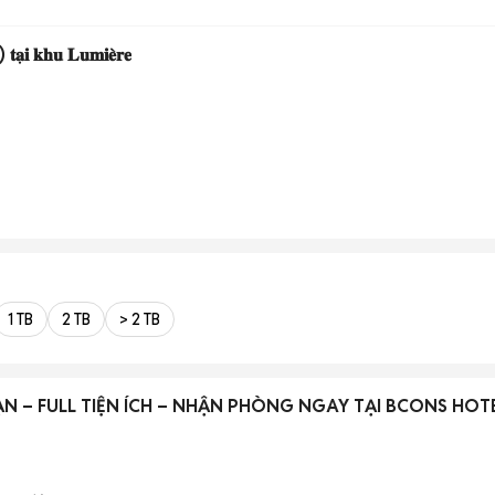
𝐭𝐚̣𝐢 𝐤𝐡𝐮 𝐋𝐮𝐦𝐢𝐞̀𝐫𝐞
1 TB
2 TB
> 2 TB
N – FULL TIỆN ÍCH – NHẬN PHÒNG NGAY TẠI BCONS HOT