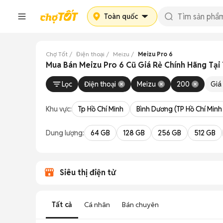
Toàn quốc
Chợ Tốt
Điện thoại
Meizu
Meizu Pro 6
Mua Bán Meizu Pro 6 Cũ Giá Rẻ Chính Hãng Tại
Lọc
Điện thoại
Meizu
200
Giá
Khu vực:
Tp Hồ Chí Minh
Bình Dương (TP Hồ Chí Minh
Dung lượng:
64 GB
128 GB
256 GB
512 GB
Siêu thị điện tử
Tất cả
Cá nhân
Bán chuyên