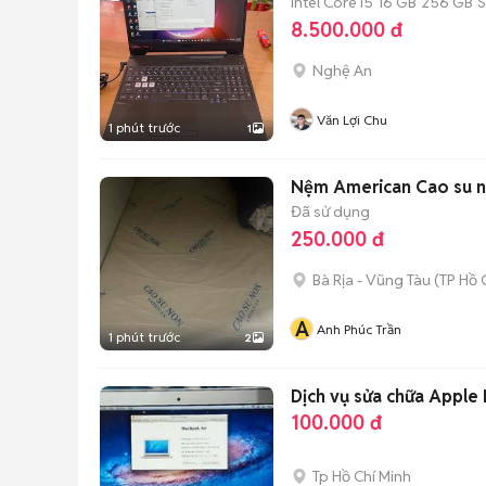
Intel Core i5
16 GB
256 GB
8.500.000 đ
Nghệ An
Văn Lợi Chu
1 phút trước
1
Nệm American Cao su n
Đã sử dụng
250.000 đ
Bà Rịa - Vũng Tàu
(
TP Hồ 
A
Anh Phúc Trần
1 phút trước
2
Dịch vụ sửa chữa Apple 
100.000 đ
Tp Hồ Chí Minh