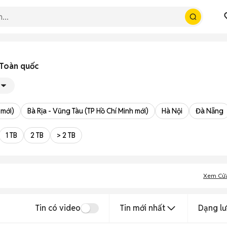
 Toàn quốc
 mới)
Bà Rịa - Vũng Tàu (TP Hồ Chí Minh mới)
Hà Nội
Đà Nẵng
1 TB
2 TB
> 2 TB
Xem Cử
Tin có video
Tin mới nhất
Dạng lư