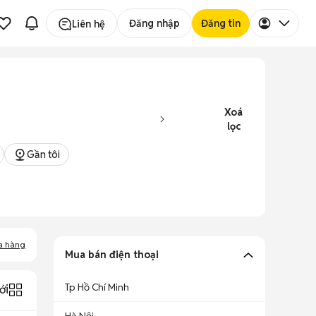
Đăng nhập
Đăng tin
Liên hệ
Xoá
lọc
Gần tôi
a hàng
Mua bán điện thoại
Tp Hồ Chí Minh
ới