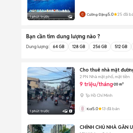
5.0
25
đã b
Cường Đặng
1 phút trước
1
Bạn cần tìm
dung lượng
nào ?
Dung lượng:
64 GB
128 GB
256 GB
512 GB
Cho thuê nhà mặt đường
2 PN
Nhà mặt phố, mặt tiền
9 triệu/tháng
20 m²
Tp Hồ Chí Minh
5.0
13
đã bán
Kid
1 phút trước
4
CHÍNH CHỦ NHÀ GẦN UỶ