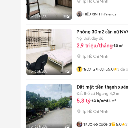
Tp Hồ Chí Minh
HIẾU XINH HiFriendz
1 phút trước
11
Phòng 30m2 cần nữ NVVP
Nội thất đầy đủ
2,9 triệu/tháng
30 m²
Tp Hồ Chí Minh
T
5.0
3
đã 
Trương Phượng
1 phút trước
4
Đất mặt tiền thạnh xuân
Đất thổ cư
Ngang 4,2 m
5,3 tỷ
63 tr/m²
84 m²
Tp Hồ Chí Minh
5.0
3
TRƯƠNG CƯỜNG
1 phút trước
2