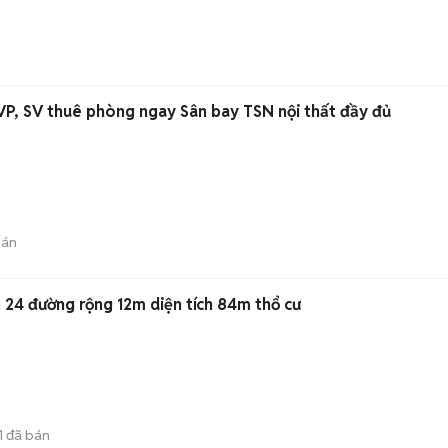
, SV thuê phòng ngay Sân bay TSN nội thất đầy đủ
bán
 24 đường rộng 12m diện tích 84m thổ cư
1
đã bán