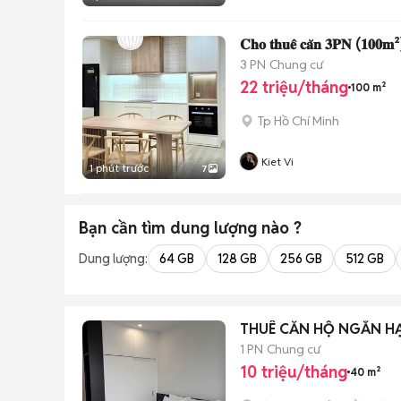
𝐂𝐡𝐨 𝐭𝐡𝐮𝐞̂ 𝐜𝐚̆𝐧 𝟑𝐏𝐍 (𝟏𝟎𝟎𝐦²) 
3 PN
Chung cư
22 triệu/tháng
100 m²
Tp Hồ Chí Minh
Kiet Vi
1 phút trước
7
Bạn cần tìm
dung lượng
nào ?
Dung lượng:
64 GB
128 GB
256 GB
512 GB
THUÊ CĂN HỘ NGẮN HẠ
1 PN
Chung cư
10 triệu/tháng
40 m²