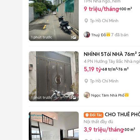
1 PN
Nhà ngõ, hẻm
9 triệu/tháng
100 m²
Tp Hồ Chí Minh
7
đã bán
Thuỷ Đỗ
1 phút trước
3
NHỈNH 5Tỏi NHÀ 76m² 
4 PN
Hướng Tây Bắc
Nhà ng
5,19 tỷ
68 tr/m²
76 m²
Tp Hồ Chí Minh
Ngọc Tâm Nhà Phố
1 phút trước
12
CHO THUÊ PH
Nội thất đầy đủ
3,9 triệu/tháng
30 m²