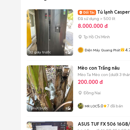
Tủ lạnh Casper
Đã sử dụng
> 500 lít
8.000.000 đ
Tp Hồ Chí Minh
4.
Điện Máy Quang Phát
32 giây trước
6
Mèo con Trắng nâu
Mèo Ta
Mèo con (dưới 3 thán
200.000 đ
Đồng Nai
5.0
7
đã bán
MR LOC
1 phút trước
5
ASUS TUF FX 506 16GB