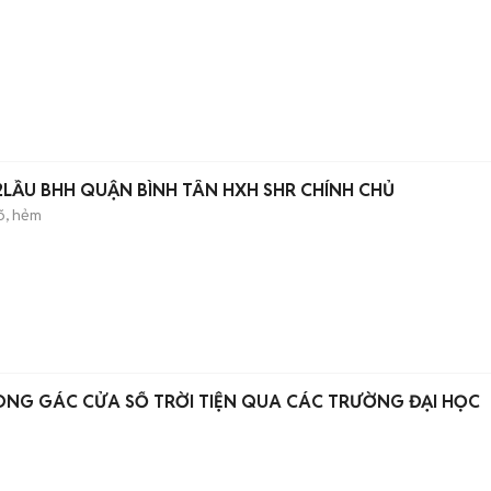
2LẦU BHH QUẬN BÌNH TÂN HXH SHR CHÍNH CHỦ
õ, hẻm
ÒNG GÁC CỬA SỔ TRỜI TIỆN QUA CÁC TRƯỜNG ĐẠI HỌC