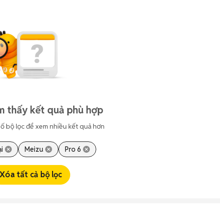
m thấy kết quả phù hợp
ố bộ lọc để xem nhiều kết quả hơn
i
Meizu
Pro 6
Xóa tất cả bộ lọc