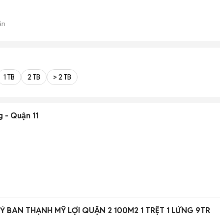
án
1 TB
2 TB
> 2 TB
 - Quận 11
 BAN THẠNH MỸ LỢI QUẬN 2 100M2 1 TRỆT 1 LỬNG 9TR