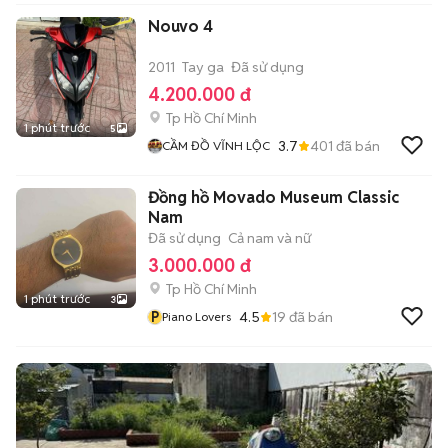
Nouvo 4
2011
Tay ga
Đã sử dụng
4.200.000 đ
Tp Hồ Chí Minh
1 phút trước
5
3.7
401
đã bán
CẦM ĐỒ VĨNH LỘC
Đồng hồ Movado Museum Classic
Nam
Đã sử dụng
Cả nam và nữ
3.000.000 đ
Tp Hồ Chí Minh
1 phút trước
3
P
4.5
19
đã bán
Piano Lovers