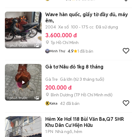
Wave hàn quốc, giấy tờ đầy đủ, máy
êm,
2004
Xe số
100 - 175 cc
Đã sử dụng
3.600.000 đ
Tp Hồ Chí Minh
1 phút trước
3
4.9
1
đã bán
Minh Thư
Gà tơ Nâu đỏ 1kg 8 tháng
Gà Tre
Gà lớn (từ 3 tháng tuổi)
200.000 đ
Bình Dương
(
TP Hồ Chí Minh
mới)
1 phút trước
1
K
42
đã bán
Kaka
Hẻm Xe Hơi 118 Bùi Văn Ba,Q7 SHR
Khu Dân Cư Hiện Hữu
1 PN
Nhà ngõ, hẻm