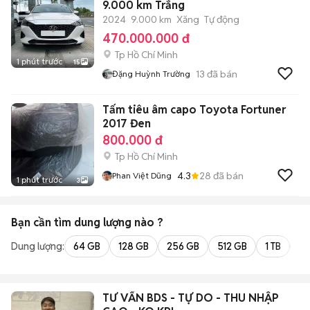
9.000 km Trắng
2024
9.000 km
Xăng
Tự động
470.000.000 đ
Tp Hồ Chí Minh
1 phút trước
15
13
đã bán
Đặng Huỳnh Trường
Tấm tiêu âm capo Toyota Fortuner
2017 Đen
800.000 đ
Tp Hồ Chí Minh
4.3
28
đã bán
Phan Việt Dũng
1 phút trước
3
Bạn cần tìm
dung lượng
nào ?
Dung lượng:
64 GB
128 GB
256 GB
512 GB
1 TB
2 
TƯ VẤN BDS - TỰ DO - THU NHẬP