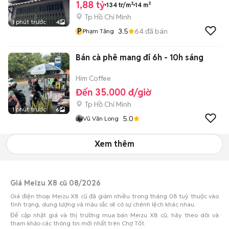
1,88 tỷ
134 tr/m²
14 m²
Tp Hồ Chí Minh
1 phút trước
4
P
3.5
64
đã bán
Phạm Tăng
Bán cà phê mang đi 6h - 10h sáng
Him Coffee
Đến 35.000 đ/giờ
Tp Hồ Chí Minh
1 phút trước
6
5.0
Vũ Văn Long
Xem thêm
Giá Meizu X8 cũ 08/2026
Giá điện thoại Meizu X8 cũ đã giảm nhiều trong tháng 08 tuỳ thuộc vào
tình trạng, dung lượng và màu sắc sẽ có sự chênh lệch khác nhau.
Để cập nhật giá và thị trường mua bán Meizu X8 cũ, hãy theo dõi và
tham khảo các thông tin mới nhất trên Chợ Tốt.