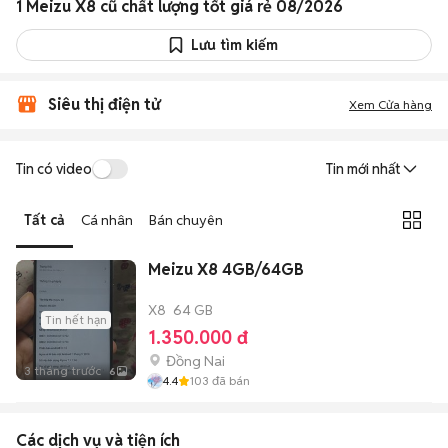
1 Meizu X8 cũ chất lượng tốt giá rẻ 08/2026
Lưu tìm kiếm
Siêu thị điện tử
Xem Cửa hàng
Tin có video
Tin mới nhất
Tất cả
Cá nhân
Bán chuyên
Meizu X8 4GB/64GB
X8
64 GB
Tin hết hạn
1.350.000 đ
Đồng Nai
3 tháng trước
6
4.4
103
đã bán
Các dịch vụ và tiện ích