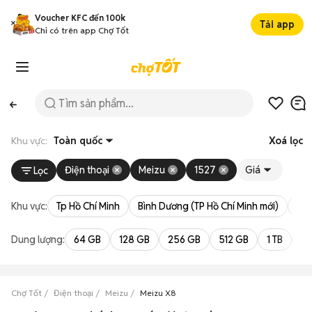
Voucher KFC đến 100k
Tải app
Chỉ có trên app Chợ Tốt
Khu vực:
Toàn quốc
Xoá lọc
Điện thoại
Meizu
1527
Giá
Lọc
Khu vực:
Tp Hồ Chí Minh
Bình Dương (TP Hồ Chí Minh mới)
Bà 
Dung lượng:
64 GB
128 GB
256 GB
512 GB
1 TB
2 
Chợ Tốt
Điện thoại
Meizu
Meizu X8