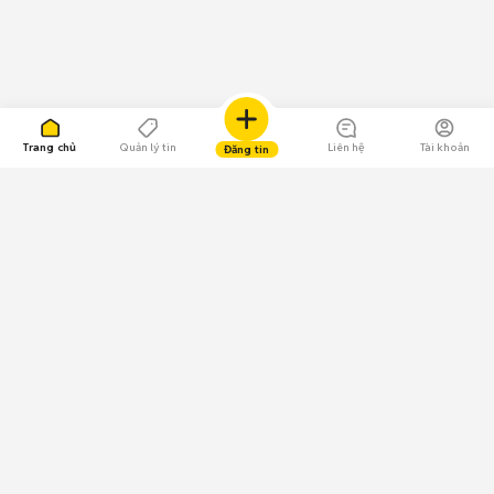
Trang chủ
Quản lý tin
Liên hệ
Tài khoản
Đăng tin
109.000 Bình chọn
Tải ứng dụng Chợ Tốt
Về Chợ Tốt
Quy chế sàn