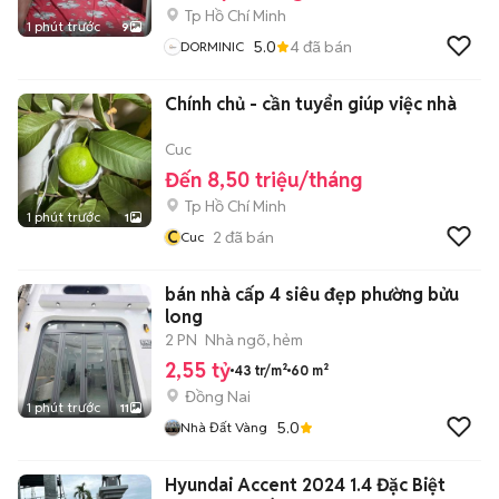
Tp Hồ Chí Minh
1 phút trước
9
5.0
4
đã bán
DORMINIC
Chính chủ - cần tuyển giúp việc nhà
Cuc
Đến 8,50 triệu/tháng
Tp Hồ Chí Minh
1 phút trước
1
C
2
đã bán
Cuc
bán nhà cấp 4 siêu đẹp phường bửu
long
2 PN
Nhà ngõ, hẻm
2,55 tỷ
43 tr/m²
60 m²
Đồng Nai
1 phút trước
11
5.0
Nhà Đất Vàng
Hyundai Accent 2024 1.4 Đặc Biệt