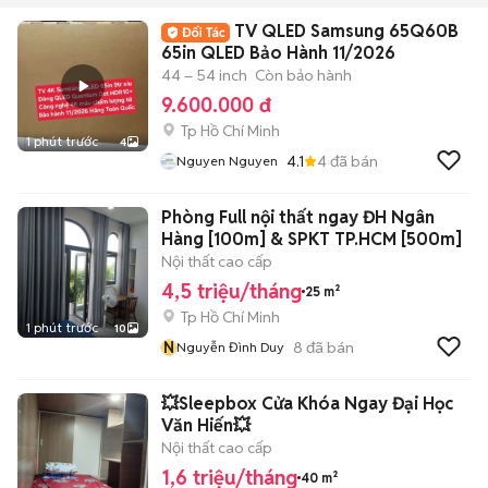
TV QLED Samsung 65Q60B
65in QLED Bảo Hành 11/2026
44 – 54 inch
Còn bảo hành
9.600.000 đ
Tp Hồ Chí Minh
1 phút trước
4
4.1
4
đã bán
Nguyen Nguyen
Phòng Full nội thất ngay ĐH Ngân
Hàng [100m] & SPKT TP.HCM [500m]
Nội thất cao cấp
4,5 triệu/tháng
25 m²
Tp Hồ Chí Minh
1 phút trước
10
N
8
đã bán
Nguyễn Đình Duy
💥Sleepbox Cửa Khóa Ngay Đại Học
Văn Hiến💥
Nội thất cao cấp
1,6 triệu/tháng
40 m²