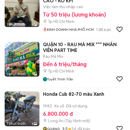
CAO - KO KPI
Việc làm thu nhập cao
Từ 50 triệu (lương khoán)
Tp Hồ Chí Minh
1 phút trước
5
1
đã bán
KINH DOANH NHÀ PHỐ HCM
QUẬN 10 - RAU MÁ MIX *** NHÂN
VIÊN PART TIME
Rau Má Mix
Đến 6 triệu/tháng
Tp Hồ Chí Minh
1 phút trước
1
Tuyết Trinh Trần
Honda Cub 82-70 màu Xanh
1982
Xe số
Đã sử dụng
6.800.000 đ
Long An
(
Tây Ninh
mới)
1 phút trước
5
Q
3.5
56
đã bán
QUANG