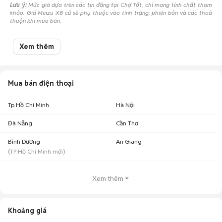
Lưu ý:
Mức giá dựa trên các tin đăng tại Chợ Tốt, chỉ mang tính chất tham
khảo. Giá Meizu X8 cũ sẽ phụ thuộc vào tình trạng, phiên bản và các thoả
thuận khi mua bán.
Mua bán meizu X8 cũ
Xem thêm
Chợ Tốt có 1 tin đăng bán, mua Meizu X8 cũ với nhiều khoảng giá giúp
người dùng dễ dàng tìm kiếm và so sánh giá cả.
Chợ Tốt - Nơi mua bán Meizu X8 cũ giá tốt nhất!
Mua bán điện thoại
Tp Hồ Chí Minh
Hà Nội
Đà Nẵng
Cần Thơ
Bình Dương
An Giang
(
TP Hồ Chí Minh
mới)
Xem thêm
Khoảng giá