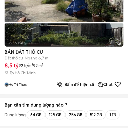
Tin nổi bật
3
BÁN ĐẤT THỔ CƯ
Đất thổ cư
Ngang 6,7 m
8,5 tỷ
92 tr/m²
92 m²
Tp Hồ Chí Minh
Bấm để hiện số
Chat
Ho Tri Thuc
Bạn cần tìm
dung lượng
nào ?
Dung lượng:
64 GB
128 GB
256 GB
512 GB
1 TB
2 