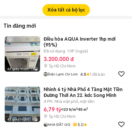
Xóa tất cả bộ lọc
Tin đăng mới
Điều hòa AQUA Inverter 1hp mới
(95%)
Đã sử dụng
1 HP (ngựa)
3.200.000 đ
Tp Hồ Chí Minh
43 giây trước
3
4.8
1
đã bán
Điện Lạnh Chí Linh
Nhỉnh 6 tỷ Nhà Phố 4 Tầng Mặt Tiền
Đường Thới An 22. kdc Song Minh
4 PN
Nhà mặt phố, mặt tiền
6,79 tỷ
123 tr/m²
55 m²
Tp Hồ Chí Minh
43 giây trước
5
5.0
NHÀ ĐẤT Q12