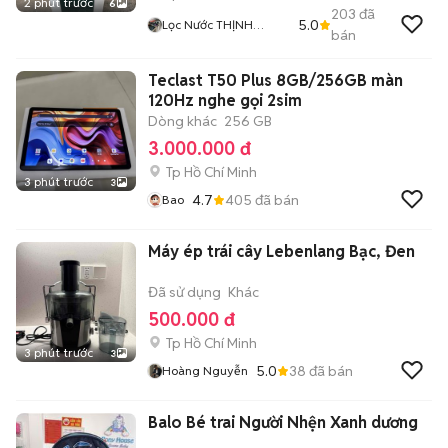
2 phút trước
6
203
đã
5.0
Lọc Nước THỊNH
bán
THÀNH
Teclast T50 Plus 8GB/256GB màn
120Hz nghe gọi 2sim
Dòng khác
256 GB
3.000.000 đ
Tp Hồ Chí Minh
3 phút trước
3
4.7
405
đã bán
Bao
Máy ép trái cây Lebenlang Bạc, Đen
Đã sử dụng
Khác
500.000 đ
Tp Hồ Chí Minh
3 phút trước
3
5.0
38
đã bán
Hoàng Nguyễn
Balo Bé trai Người Nhện Xanh dương