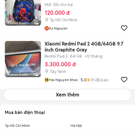
Mới
Đồ cho bé
120.000 đ
Tp Hồ Chí Minh
3 phút trước
1
Az Nguyen
Xiaomi Redmi Pad 2 4GB/64GB 9.7
inch Graphite Gray
Redmi Pad 2
64 GB
>12 tháng
3.300.000 đ
Tây Ninh
3 phút trước
2
H
5.0
31
đã bán
Hai Nguyen Khac
Xem thêm
Mua bán điện thoại
Tp Hồ Chí Minh
Hà Nội