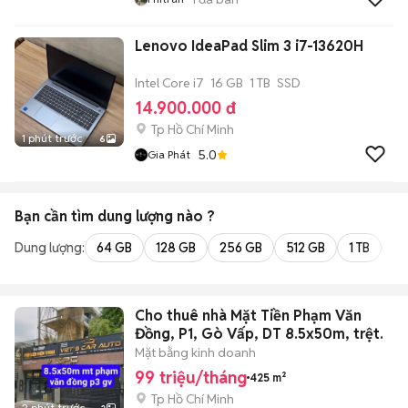
Lenovo IdeaPad Slim 3 i7-13620H
Intel Core i7
16 GB
1 TB
SSD
14.900.000 đ
Tp Hồ Chí Minh
1 phút trước
6
5.0
Gia Phát
Bạn cần tìm
dung lượng
nào ?
Dung lượng:
64 GB
128 GB
256 GB
512 GB
1 TB
2 
Cho thuê nhà Mặt Tiền Phạm Văn
Đồng, P1, Gò Vấp, DT 8.5x50m, trệt.
Mặt bằng kinh doanh
99 triệu/tháng
425 m²
Tp Hồ Chí Minh
2 phút trước