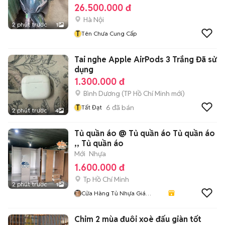
26.500.000 đ
Hà Nội
2 phút trước
1
T
Tên Chưa Cung Cấp
Tai nghe Apple AirPods 3 Trắng Đã sử
dụng
1.300.000 đ
Bình Dương
(
TP Hồ Chí Minh
mới)
T
6
đã bán
Tất Đạt
2 phút trước
4
Tủ quần áo @ Tủ quần áo Tủ quần áo
,, Tủ quần áo
Mới
Nhựa
1.600.000 đ
Tp Hồ Chí Minh
2 phút trước
1
Cửa Hàng Tủ Nhựa Giá
Xưởng
Chim 2 mùa đuôi xoè đấu giàn tốt