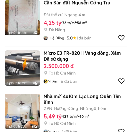
Cần Bán đất Nguyễn Công Trứ
Đất thổ cư
Ngang 4 m
4,25 tỷ
76 tr/m²
56 m²
Đà Nẵng
1 phút trước
3
5.0
1
đã bán
Huệ Đặng
Micro E3 TR-820 II Vàng đồng, Xám
Đã sử dụng
2.500.000 đ
Tp Hồ Chí Minh
M
6
đã bán
Mr.ken
1 phút trước
5
Nhà mới 4x10m Lạc Long Quân Tân
Bình
2 PN
Hướng Đông
Nhà ngõ, hẻm
5,49 tỷ
137 tr/m²
40 m²
Tp Hồ Chí Minh
1 phút trước
11
1
đã bán
Phitran