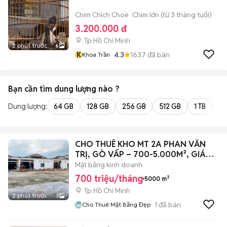
Chim Chích Choè
Chim lớn (từ 3 tháng tuổi)
3.200.000 đ
Tp Hồ Chí Minh
2 phút trước
6
K
4.3
1637
đã bán
Khoa Trần
Bạn cần tìm
dung lượng
nào ?
Dung lượng:
64 GB
128 GB
256 GB
512 GB
1 TB
2 
CHO THUÊ KHO MT 2A PHAN VĂN
TRỊ, GÒ VẤP – 700-5.000M², GIÁ
140K/M²
Mặt bằng kinh doanh
700 triệu/tháng
5000 m²
Tp Hồ Chí Minh
2 phút trước
3
1
đã bán
Cho Thuê Mặt Bằng Đẹp