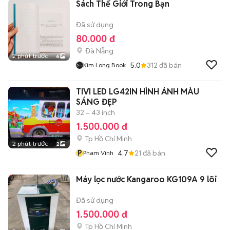
Sách Thế Giới Trong Bạn
Đã sử dụng
80.000 đ
Đà Nẵng
2 phút trước
6
5.0
312
đã bán
Kim Long Book
TIVI LED LG42IN HÌNH ẢNH MÀU
SÁNG ĐẸP
32 – 43 inch
1.500.000 đ
Tp Hồ Chí Minh
2 phút trước
2
P
4.7
21
đã bán
Pham Vinh
Máy lọc nước Kangaroo KG109A 9 lõi
Đã sử dụng
1.500.000 đ
Tp Hồ Chí Minh