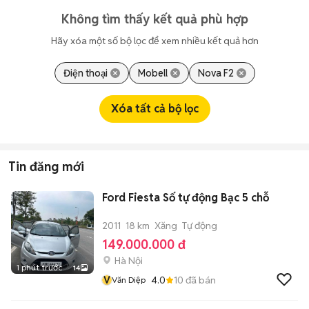
Không tìm thấy kết quả phù hợp
Hãy xóa một số bộ lọc để xem nhiều kết quả hơn
Điện thoại
Mobell
Nova F2
Xóa tất cả bộ lọc
Tin đăng mới
Ford Fiesta Số tự động Bạc 5 chỗ
2011
18 km
Xăng
Tự động
149.000.000 đ
Hà Nội
1 phút trước
14
V
4.0
10
đã bán
Văn Diệp