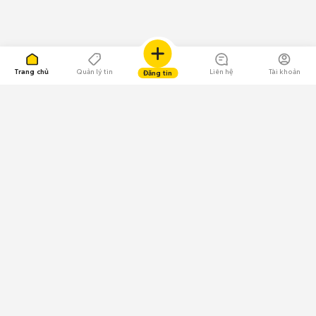
Trang chủ
Quản lý tin
Liên hệ
Tài khoản
Đăng tin
109.000 Bình chọn
Tải ứng dụng Chợ Tốt
Về Chợ Tốt
Quy chế sàn
Chính sách bảo mật
Giải quyết tranh chấp
CÔNG TY TNHH CHỢ TỐT - Người đại diện theo pháp luật: