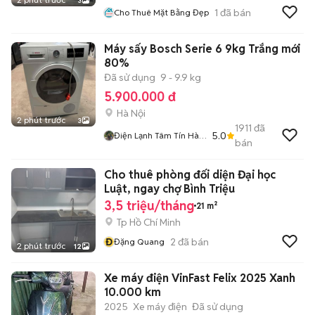
3
1
đã bán
Cho Thuê Mặt Bằng Đẹp
Máy sấy Bosch Serie 6 9kg Trắng mới
80%
Đã sử dụng
9 - 9.9 kg
5.900.000 đ
Hà Nội
2 phút trước
3
1911
đã
5.0
Điện Lạnh Tâm Tín Hà
bán
Nội
Cho thuê phòng đối diện Đại học
Luật, ngay chợ Bình Triệu
3,5 triệu/tháng
21 m²
Tp Hồ Chí Minh
Đ
2
đã bán
Đặng Quang
2 phút trước
12
Xe máy điện VinFast Felix 2025 Xanh
10.000 km
2025
Xe máy điện
Đã sử dụng