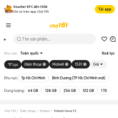
Voucher KFC đến 100k
Tải app
Chỉ có trên app Chợ Tốt
Khu vực:
Toàn quốc
Xoá lọc
Điện thoại
Mobell
1531
Giá
Lọc
Khu vực:
Tp Hồ Chí Minh
Bình Dương (TP Hồ Chí Minh mới)
Bà 
Dung lượng:
64 GB
128 GB
256 GB
512 GB
1 TB
2 
Chợ Tốt
Điện thoại
Mobell
Mobell Nova F2