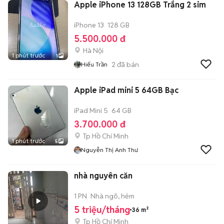
Apple iPhone 13 128GB Trắng 2 sim
iPhone 13
128 GB
5.500.000 đ
Hà Nội
1 phút trước
1
2
đã bán
Hiếu Trần
Apple iPad mini 5 64GB Bạc
iPad Mini 5
64 GB
3.700.000 đ
Tp Hồ Chí Minh
1 phút trước
5
Nguyễn Thị Anh Thư
nhà nguyên căn
1 PN
Nhà ngõ, hẻm
5 triệu/tháng
36 m²
Tp Hồ Chí Minh