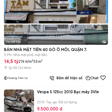
Tin nổi bật
3
BÁN NHÀ MẶT TIỀN 40 GÒ Ô MÔI, QUẬN 7.
5 PN
Nhà mặt phố, mặt tiền
14,5 tỷ
276 tr/m²
53 m²
Tp Hồ Chí Minh
Bấm để hiện số
Chat
Hoang Tien Le
Vespa S 125cc 2013 Bạc máy 3Vie
2013
Tay ga
Đã sử dụng
9.500.000 đ