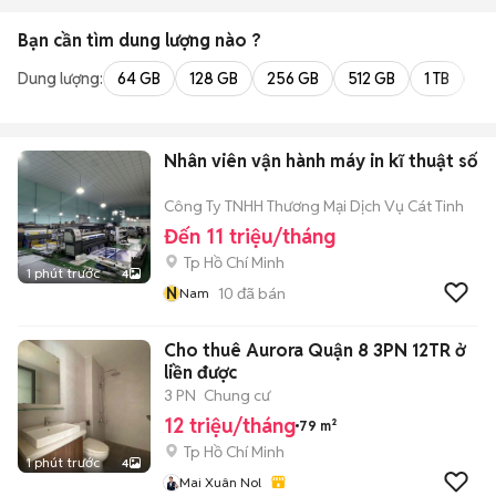
Bạn cần tìm
dung lượng
nào ?
Dung lượng:
64 GB
128 GB
256 GB
512 GB
1 TB
2 
Nhân viên vận hành máy in kĩ thuật số
Công Ty TNHH Thương Mại Dịch Vụ Cát Tinh
Đến 11 triệu/tháng
Tp Hồ Chí Minh
1 phút trước
4
N
10
đã bán
Nam
Cho thuê Aurora Quận 8 3PN 12TR ở
liền được
3 PN
Chung cư
12 triệu/tháng
79 m²
Tp Hồ Chí Minh
1 phút trước
4
Mai Xuân Nol