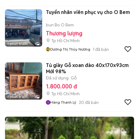
Tuyển nhân viên phục vụ cho O Bem
bun Bo O Bem
Thương lượng
Tp Hồ Chí Minh
1 phút trước
1
D
1
đã bán
Dương Thị Thúy Nương
Tủ giày Gỗ xoan đào 40x170x93cm
Mới 98%
Đã sử dụng
Gỗ
1.800.000 đ
Tp Hồ Chí Minh
1 phút trước
3
20
đã bán
Hàng Thanh Lý