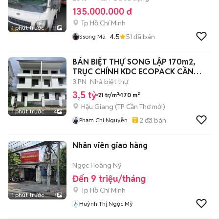
135.000.000 đ
Tp Hồ Chí Minh
1 phút trước
11
4.5
51
đã bán
Ssong Mã
BÁN BIỆT THỰ SONG LẬP 170m2,
TRỤC CHÍNH KDC ECOPACK CẦN
THƠ.
3 PN
Nhà biệt thự
3,5 tỷ
21 tr/m²
170 m²
Hậu Giang
(
TP Cần Thơ
mới)
1 phút trước
4
2
đã bán
Phạm Chí Nguyễn
Nhân viên giao hàng
Ngọc Hoàng Nỹ
Đến 9 triệu/tháng
Tp Hồ Chí Minh
1 phút trước
1
Huỳnh Thị Ngọc Mỹ