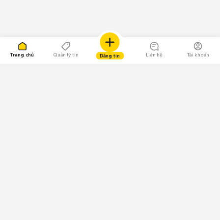
Trang chủ
Quản lý tin
Liên hệ
Tài khoản
Đăng tin
109.000 Bình chọn
Tải ứng dụng Chợ Tốt
Về Chợ Tốt
Quy chế sàn
Chính sách bảo mật
Giải quyết tranh chấp