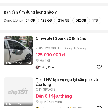
Bạn cần tìm
dung lượng
nào ?
Dung lượng:
64 GB
128 GB
256 GB
512 GB
1 TB
2 
Chevrolet Spark 2015 Trắng
2015
120.000 km
Xăng
Tự động
125.000.000 đ
Hà Nội
1 phút trước
7
Thắng Đoàn
Tìm 1 NV tạp vụ ngủ lại sân pick và
cầu lông
CITY SPORTS
Đến 8 triệu/tháng
Tp Hồ Chí Minh
1 phút trước