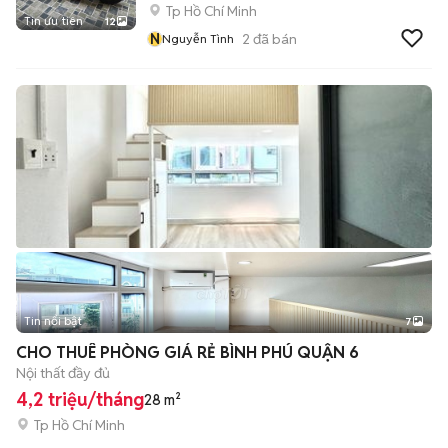
Tp Hồ Chí Minh
Tin ưu tiên
12
N
2
đã bán
Nguyễn Tình
Tin nổi bật
7
+
2
CHO THUÊ PHÒNG GIÁ RẺ BÌNH PHÚ QUẬN 6
Nội thất đầy đủ
4,2 triệu/tháng
28 m²
Tp Hồ Chí Minh