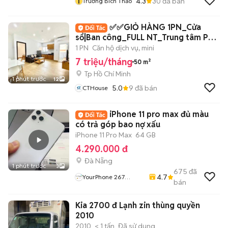
T
4.3
30
đã bán
Trương Bích Thảo
✅✅GIỎ HÀNG 1PN_Cửa
sổ|Ban công_FULL NT_Trung tâm Phú
Nhuận
1 PN
Căn hộ dịch vụ, mini
7 triệu/tháng
50 m²
Tp Hồ Chí Minh
1 phút trước
12
5.0
9
đã bán
CTHouse
iPhone 11 pro max đủ màu
có trả góp bao nợ xấu
iPhone 11 Pro Max
64 GB
4.290.000 đ
Đà Nẵng
1 phút trước
3
675
đã
4.7
YourPhone 267
bán
Nguyễn Hoàng-Hải
Châu-Đà Nẵng
Kia 2700 đ Lạnh zin thùng quyền
2010
2010
< 1 tấn
Đã sử dụng