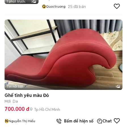
1 phút trước
3
Q
25
đã bán
Quoctruong
Tin nổi bật
1
Ghế tình yêu màu Đỏ
Mới
Da
700.000 đ
Tp Hồ Chí Minh
N
Bấm để hiện số
Chat
Nguyễn Thị Hiếu