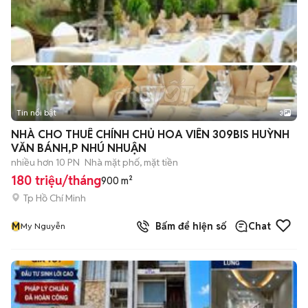
Tin nổi bật
3
NHÀ CHO THUÊ CHÍNH CHỦ HOA VIÊN 309BIS HUỲNH
VĂN BÁNH,P NHÚ NHUẬN
nhiều hơn 10 PN
Nhà mặt phố, mặt tiền
180 triệu/tháng
900 m²
Tp Hồ Chí Minh
M
Bấm để hiện số
Chat
My Nguyễn