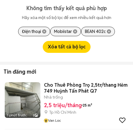
Không tìm thấy kết quả phù hợp
Hãy xóa một số bộ lọc để xem nhiều kết quả hơn
Điện thoại
Mobiistar
BEAN 402c
Xóa tất cả bộ lọc
Tin đăng mới
Cho Thuê Phòng Trọ 2,5tr/thang Hẻm
749 Huỳnh Tấn Phát Q7
Nhà trống
2,5 triệu/tháng
25 m²
Tp Hồ Chí Minh
1 phút trước
3
v
Van Loc