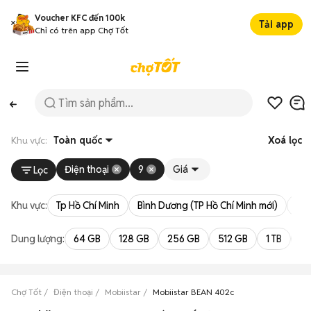
Voucher KFC đến 100k
Tải app
Chỉ có trên app Chợ Tốt
Khu vực:
Toàn quốc
Xoá lọc
Điện thoại
9
Giá
Lọc
Khu vực:
Tp Hồ Chí Minh
Bình Dương (TP Hồ Chí Minh mới)
Bà 
Dung lượng:
64 GB
128 GB
256 GB
512 GB
1 TB
2 
Chợ Tốt
Điện thoại
Mobiistar
Mobiistar BEAN 402c