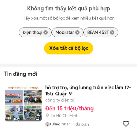
Không tìm thấy kết quả phù hợp
Hãy xóa một số bộ lọc để xem nhiều kết quả hơn
Điện thoại
Mobiistar
BEAN 452T
Xóa tất cả bộ lọc
Tin đăng mới
hỗ trợ trọ, ứng lương tuần việc làm 12-
15tr Quận 9
công ty điện tử
Đến 15 triệu/tháng
Tp Hồ Chí Minh
35 giây trước
6
1
đã bán
Tường Nhân