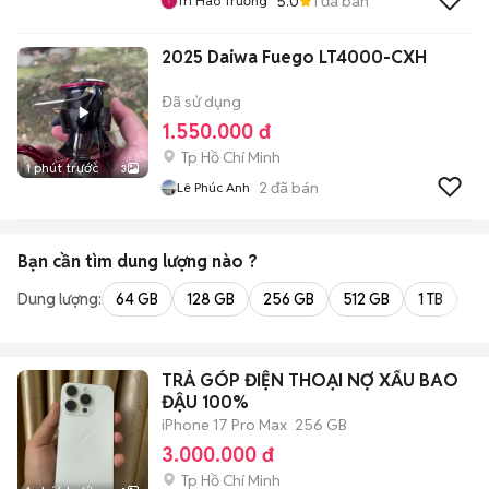
5.0
1
đã bán
Trí Hào Trương
2025 Daiwa Fuego LT4000-CXH
Đã sử dụng
1.550.000 đ
Tp Hồ Chí Minh
1 phút trước
3
2
đã bán
Lê Phúc Anh
Bạn cần tìm
dung lượng
nào ?
Dung lượng:
64 GB
128 GB
256 GB
512 GB
1 TB
2 
TRẢ GÓP ĐIỆN THOẠI NỢ XẤU BAO
ĐẬU 100%
iPhone 17 Pro Max
256 GB
3.000.000 đ
Tp Hồ Chí Minh