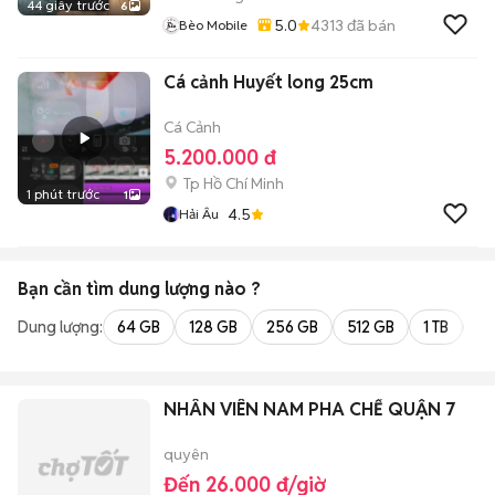
44 giây trước
6
5.0
4313
đã bán
Bèo Mobile
Cá cảnh Huyết long 25cm
Cá Cảnh
5.200.000 đ
Tp Hồ Chí Minh
1 phút trước
1
4.5
Hải Âu
Bạn cần tìm
dung lượng
nào ?
Dung lượng:
64 GB
128 GB
256 GB
512 GB
1 TB
2 
NHÂN VIÊN NAM PHA CHẾ QUẬN 7
quyên
Đến 26.000 đ/giờ