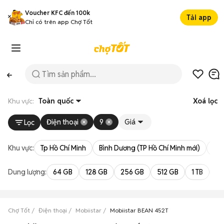
Voucher KFC đến 100k
Tải app
Chỉ có trên app Chợ Tốt
Khu vực:
Toàn quốc
Xoá lọc
Điện thoại
9
Giá
Lọc
Khu vực:
Tp Hồ Chí Minh
Bình Dương (TP Hồ Chí Minh mới)
Bà 
Dung lượng:
64 GB
128 GB
256 GB
512 GB
1 TB
2 
Chợ Tốt
Điện thoại
Mobiistar
Mobiistar BEAN 452T