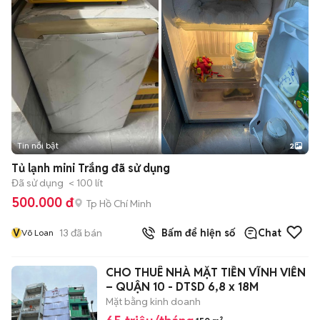
Tin nổi bật
2
Tủ lạnh mini Trắng đã sử dụng
Đã sử dụng
< 100 lít
500.000 đ
Tp Hồ Chí Minh
V
13
đã bán
Bấm để hiện số
Chat
Võ Loan
CHO THUÊ NHÀ MẶT TIỀN VĨNH VIỄN
– QUẬN 10 - DTSD 6,8 x 18M
Mặt bằng kinh doanh