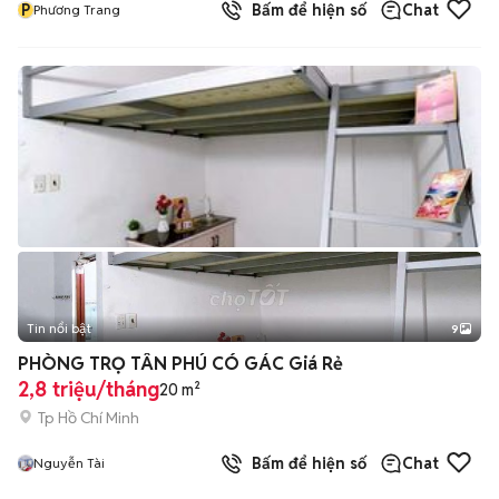
P
Bấm để hiện số
Chat
Phương Trang
Tin nổi bật
9
+
2
PHÒNG TRỌ TÂN PHÚ CÓ GÁC Giá Rẻ
2,8 triệu/tháng
20 m²
Tp Hồ Chí Minh
Bấm để hiện số
Chat
Nguyễn Tài