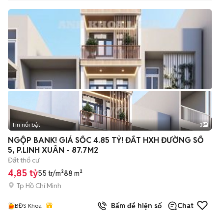
Tin nổi bật
3
NGỘP BANK! GIÁ SỐC 4.85 TỶ! ĐẤT HXH ĐƯỜNG SỐ
5, P.LINH XUÂN - 87.7M2
Đất thổ cư
4,85 tỷ
55 tr/m²
88 m²
Tp Hồ Chí Minh
Bấm để hiện số
Chat
BĐS Khoa