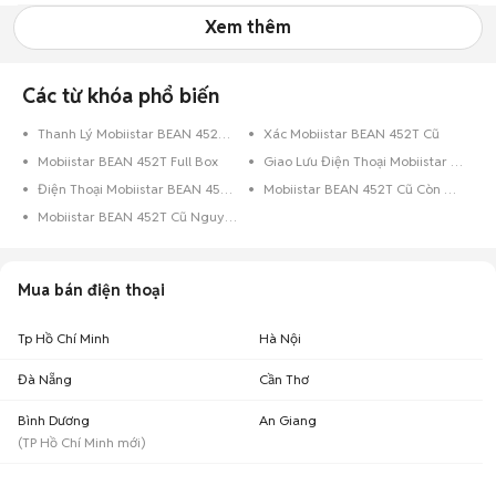
Xem thêm
Các từ khóa phổ biến
Thanh Lý Mobiistar BEAN 452T Cũ
Xác Mobiistar BEAN 452T Cũ
Mobiistar BEAN 452T Full Box
Giao Lưu Điện Thoại Mobiistar BEAN 452T
Điện Thoại Mobiistar BEAN 452T Trả Góp
Mobiistar BEAN 452T Cũ Còn Bảo Hành
Mobiistar BEAN 452T Cũ Nguyên Zin
Mua bán điện thoại
Tp Hồ Chí Minh
Hà Nội
Đà Nẵng
Cần Thơ
Bình Dương
An Giang
(
TP Hồ Chí Minh
mới)