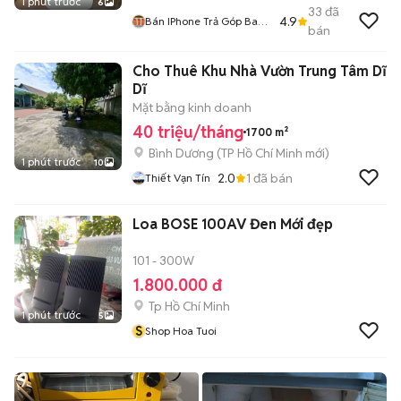
1 phút trước
6
33
đã
4.9
Bán IPhone Trả Góp Bao
bán
Nợ Xấu
Cho Thuê Khu Nhà Vườn Trung Tâm Dĩ
Dĩ
Mặt bằng kinh doanh
40 triệu/tháng
1700 m²
Bình Dương
(
TP Hồ Chí Minh
mới)
1 phút trước
10
2.0
1
đã bán
Thiết Vạn Tín
Loa BOSE 100AV Đen Mới đẹp
101 - 300W
1.800.000 đ
Tp Hồ Chí Minh
1 phút trước
5
S
Shop Hoa Tuoi