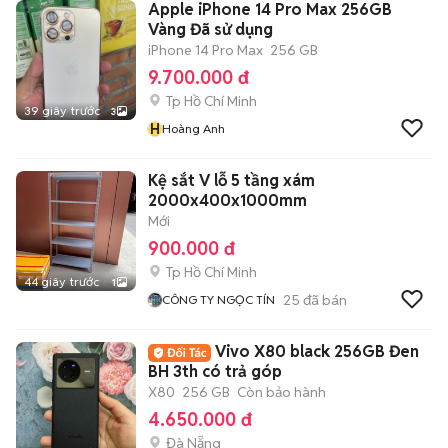
Apple iPhone 14 Pro Max 256GB
Vàng Đã sử dụng
iPhone 14 Pro Max
256 GB
9.700.000 đ
Tp Hồ Chí Minh
39 giây trước
3
H
Hoàng Anh
Kệ sắt V lỗ 5 tầng xám
2000x400x1000mm
Mới
900.000 đ
Tp Hồ Chí Minh
44 giây trước
1
25
đã bán
CÔNG TY NGỌC TÍN
Vivo X80 black 256GB Đen
BH 3th có trả góp
X80
256 GB
Còn bảo hành
4.650.000 đ
Đà Nẵng