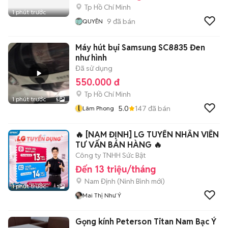
Tp Hồ Chí Minh
1 phút trước
9
đã bán
QUYÊN
Máy hút bụi Samsung SC8835 Đen
như hình
Đã sử dụng
550.000 đ
Tp Hồ Chí Minh
1 phút trước
5
l
5.0
147
đã bán
Lâm Phong
🔥 [NAM ĐỊNH] LG TUYỂN NHÂN VIÊN
TƯ VẤN BÁN HÀNG 🔥
Công ty TNHH Sức Bật
Đến 13 triệu/tháng
Nam Định
(
Ninh Bình
mới)
1 phút trước
1
Mai Thị Như Ý
Gọng kính Peterson Titan Nam Bạc Ý