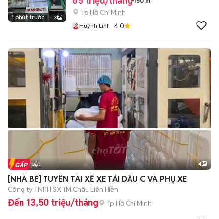
65 triệu/tháng
150 m²
Tp Hồ Chí Minh
1 phút trước
3
4.0
Huỳnh Linh
Tin nổi bật
4
[NHÀ BÈ] TUYỂN TÀI XẾ XE TẢI DẤU C VÀ PHỤ XE
Công ty TNHH SX TM Châu Liên Hiền
Đến 13,50 triệu/tháng
Tp Hồ Chí Minh