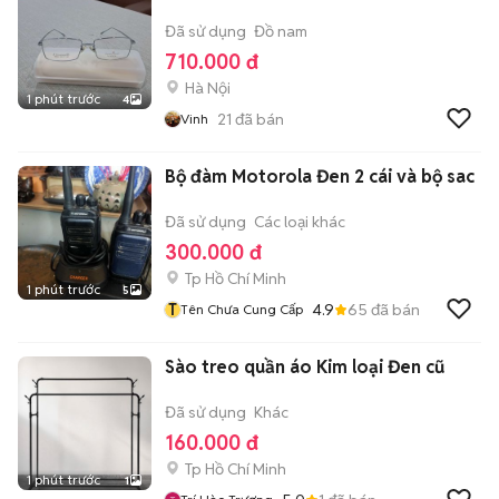
Đã sử dụng
Đồ nam
710.000 đ
Hà Nội
1 phút trước
4
21
đã bán
Vinh
Bộ đàm Motorola Đen 2 cái và bộ sac
Đã sử dụng
Các loại khác
300.000 đ
Tp Hồ Chí Minh
1 phút trước
5
T
4.9
65
đã bán
Tên Chưa Cung Cấp
Sào treo quần áo Kim loại Đen cũ
Đã sử dụng
Khác
160.000 đ
Tp Hồ Chí Minh
1 phút trước
1