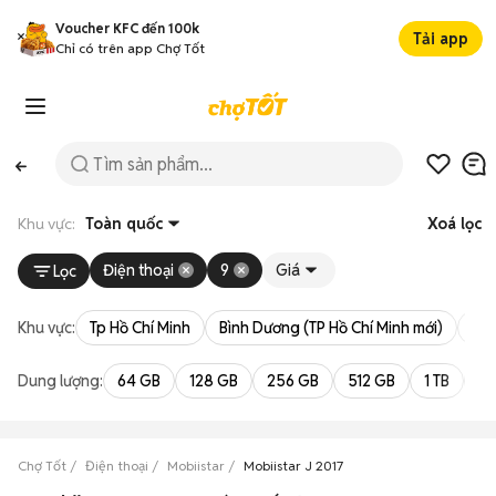
Voucher KFC đến 100k
Tải app
Chỉ có trên app Chợ Tốt
Khu vực:
Toàn quốc
Xoá lọc
Điện thoại
9
Giá
Lọc
Khu vực:
Tp Hồ Chí Minh
Bình Dương (TP Hồ Chí Minh mới)
Bà 
Dung lượng:
64 GB
128 GB
256 GB
512 GB
1 TB
2 
Chợ Tốt
Điện thoại
Mobiistar
Mobiistar J 2017