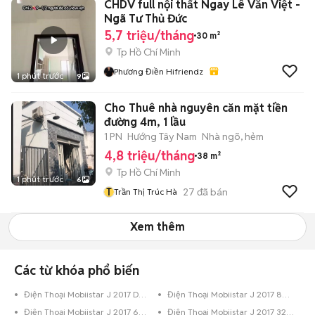
CHDV full nội thất Ngay Lê Văn Việt -
Ngã Tư Thủ Đức
5,7 triệu/tháng
30 m²
Tp Hồ Chí Minh
Phương Điền Hifriendz
1 phút trước
9
Cho Thuê nhà nguyên căn mặt tiền
đường 4m, 1 lầu
1 PN
Hướng Tây Nam
Nhà ngõ, hẻm
4,8 triệu/tháng
38 m²
Tp Hồ Chí Minh
1 phút trước
6
T
27
đã bán
Trần Thị Trúc Hà
Xem thêm
Các từ khóa phổ biến
Điện Thoại Mobiistar J 2017 Dưới 8GB Đen
Điện Thoại Mobiistar J 2017 8GB Đen Bóng
Điện Thoại Mobiistar J 2017 64GB Bạc
Điện Thoại Mobiistar J 2017 32GB Vàng Hồng