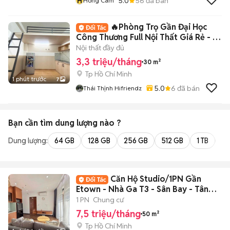
H
5.0
56
đã bán
Hong Cam
🔥Phòng Trọ Gần Đại Học
Công Thương Full Nội Thất Giá Rẻ - Lê
Trọng Tấn
Nội thất đầy đủ
3,3 triệu/tháng
30 m²
Tp Hồ Chí Minh
1 phút trước
7
5.0
6
đã bán
Thái Thịnh Hifriendz
Bạn cần tìm
dung lượng
nào ?
Dung lượng:
64 GB
128 GB
256 GB
512 GB
1 TB
2 
Căn Hộ Studio/1PN Gần
Etown - Nhà Ga T3 - Sân Bay - Tân
Bình HOT 🔥
1 PN
Chung cư
7,5 triệu/tháng
50 m²
Tp Hồ Chí Minh