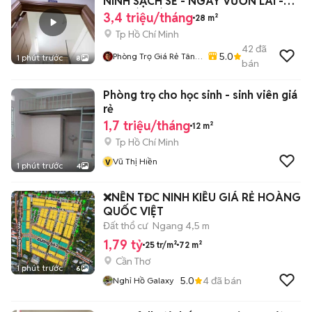
NINH SẠCH SẼ - NGAY VƯỜN LÀI -
LUỸ BÁN BÍCH
3,4 triệu/tháng
28 m²
Tp Hồ Chí Minh
42
đã
5.0
Phòng Trọ Giá Rẻ Tân
1 phút trước
8
bán
Phú – Bình Tân - Tân
Bình
Phòng trọ cho học sinh - sinh viên giá
rẻ
1,7 triệu/tháng
12 m²
Tp Hồ Chí Minh
v
Vũ Thị Hiền
1 phút trước
4
❌NỀN TĐC NINH KIỀU GIÁ RẺ HOÀNG
QUỐC VIỆT
Đất thổ cư
Ngang 4,5 m
1,79 tỷ
25 tr/m²
72 m²
Cần Thơ
1 phút trước
6
5.0
4
đã bán
Nghỉ Hồ Galaxy