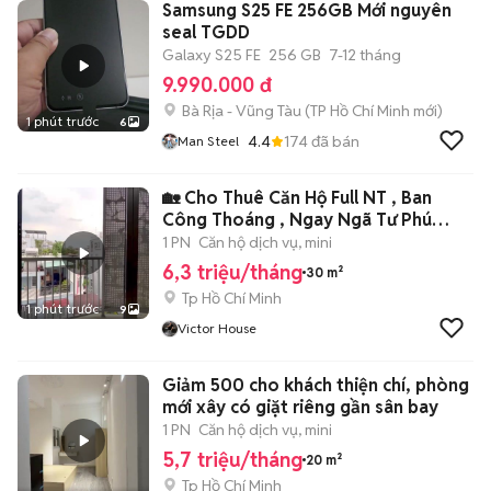
Samsung S25 FE 256GB Mới nguyên
seal TGDD
Galaxy S25 FE
256 GB
7-12 tháng
9.990.000 đ
Bà Rịa - Vũng Tàu
(
TP Hồ Chí Minh
mới)
1 phút trước
6
4.4
174
đã bán
Man Steel
🏡 Cho Thuê Căn Hộ Full NT , Ban
Công Thoáng , Ngay Ngã Tư Phú
Nhuận 🌹
1 PN
Căn hộ dịch vụ, mini
6,3 triệu/tháng
30 m²
Tp Hồ Chí Minh
1 phút trước
9
Victor House
Giảm 500 cho khách thiện chí, phòng
mới xây có giặt riêng gần sân bay
1 PN
Căn hộ dịch vụ, mini
5,7 triệu/tháng
20 m²
Tp Hồ Chí Minh