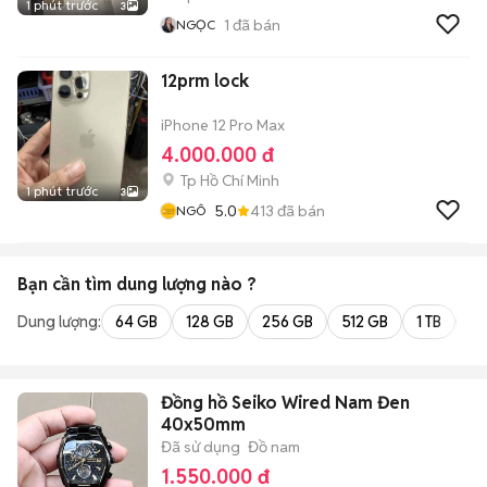
1 phút trước
3
1
đã bán
NGỌC
12prm lock
iPhone 12 Pro Max
4.000.000 đ
Tp Hồ Chí Minh
1 phút trước
3
5.0
413
đã bán
NGÔ
Bạn cần tìm
dung lượng
nào ?
Dung lượng:
64 GB
128 GB
256 GB
512 GB
1 TB
2 
Đồng hồ Seiko Wired Nam Đen
40x50mm
Đã sử dụng
Đồ nam
1.550.000 đ