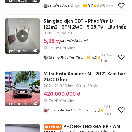
1 phút trước
5
3.0
3
đã bán
CHUỖI CĂN HỘ XỊN
Sàn giao dịch CĐT - Phúc Yên 1/
122m2 - 3PN 2WC - 5.28 Tỷ - Lầu thấp
3 PN
Chung cư
5,28 tỷ
43 tr/m²
122 m²
Tp Hồ Chí Minh
1 phút trước
7
38
đã
5.0
Căn Hộ Phúc Yên Tân
bán
Binh
Mitsubishi Xpander MT 2021 Xám bạc
21.000 km
2021
21.000 km
Xăng
Số sàn
420.000.000 đ
Tp Hồ Chí Minh
1 phút trước
14
1
đã
5.0
Mitsubishi Sài Gòn Chính
bán
Hãng
PHÒNG TRỌ GIÁ RẺ - AN