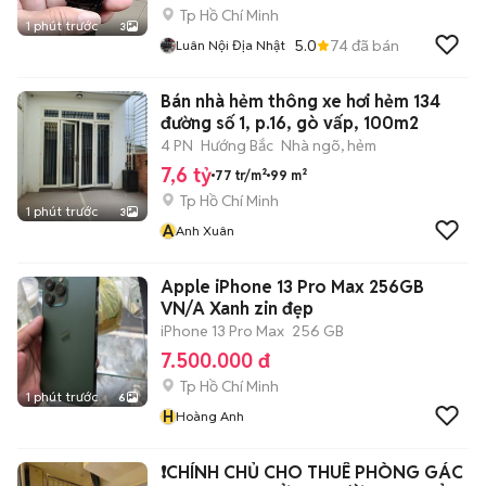
Tp Hồ Chí Minh
1 phút trước
3
5.0
74
đã bán
Luân Nội Địa Nhật
Bán nhà hẻm thông xe hơi hẻm 134
đường số 1, p.16, gò vấp, 100m2
4 PN
Hướng Bắc
Nhà ngõ, hẻm
7,6 tỷ
77 tr/m²
99 m²
Tp Hồ Chí Minh
1 phút trước
3
A
Anh Xuân
Apple iPhone 13 Pro Max 256GB
VN/A Xanh zin đẹp
iPhone 13 Pro Max
256 GB
7.500.000 đ
Tp Hồ Chí Minh
1 phút trước
6
H
Hoàng Anh
❗️CHÍNH CHỦ CHO THUÊ PHÒNG GÁC