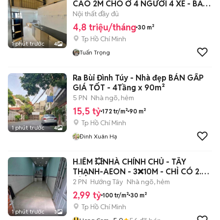
CAO 2M CHO Ở 4 NGƯỜI 4 XE - BẢO
VỆ 24/24
Nội thất đầy đủ
4,8 triệu/tháng
30 m²
Tp Hồ Chí Minh
1 phút trước
4
Tuấn Trọng
Ra Bùi Đình Túy - Nhà đẹp BÁN GẤP
GIÁ TỐT - 4Tầng x 90m²
5 PN
Nhà ngõ, hẻm
15,5 tỷ
172 tr/m²
90 m²
Tp Hồ Chí Minh
1 phút trước
4
Đinh Xuân Hạ
H.IẾM 💥NHÀ CHÍNH CHỦ - TÂY
THẠNH-AEON - 3❌10M - CHỈ CÓ 2.99
TỶ
2 PN
Hướng Tây
Nhà ngõ, hẻm
2,99 tỷ
100 tr/m²
30 m²
Tp Hồ Chí Minh
1 phút trước
3