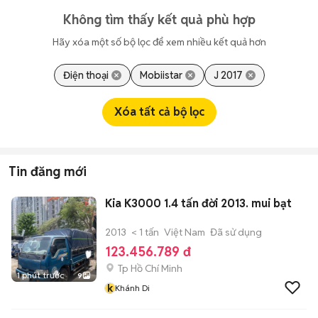
Không tìm thấy kết quả phù hợp
Hãy xóa một số bộ lọc để xem nhiều kết quả hơn
Điện thoại
Mobiistar
J 2017
Xóa tất cả bộ lọc
Tin đăng mới
Kia K3000 1.4 tấn đời 2013. mui bạt
2013
< 1 tấn
Việt Nam
Đã sử dụng
123.456.789 đ
Tp Hồ Chí Minh
1 phút trước
9
k
Khánh Di