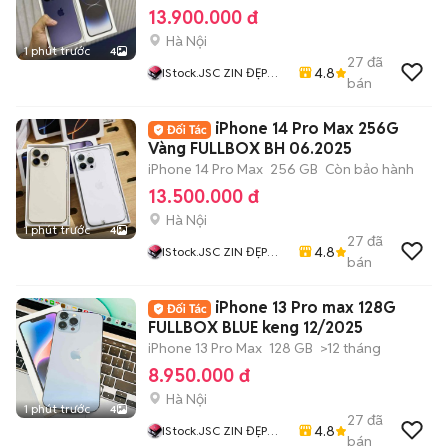
13.900.000 đ
Hà Nội
1 phút trước
4
27
đã
4.8
IStock.JSC ZIN ĐẸP
bán
CHẤT Giá Rẻ Nhất
iPhone 14 Pro Max 256G
Vàng FULLBOX BH 06.2025
iPhone 14 Pro Max
256 GB
Còn bảo hành
13.500.000 đ
Hà Nội
1 phút trước
4
27
đã
4.8
IStock.JSC ZIN ĐẸP
bán
CHẤT Giá Rẻ Nhất
iPhone 13 Pro max 128G
FULLBOX BLUE keng 12/2025
iPhone 13 Pro Max
128 GB
>12 tháng
8.950.000 đ
Hà Nội
1 phút trước
4
27
đã
4.8
IStock.JSC ZIN ĐẸP
bán