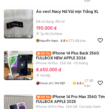
bán
CHẤT Giá Rẻ Nhất
Áo vest Nacy Nữ Vải mịn Trắng XL
Đã sử dụng
Đồ nữ
190.000 đ
Tp Hồ Chí Minh
1 phút trước
3
N
4.8
273
đã bán
Nguyễn Ngọc
iPhone 14 Plus Back 256G
FULLBOX NEW APPLE 2024
iPhone 14 Plus
256 GB
>12 tháng
8.650.000 đ
Hà Nội
1 phút trước
4
27
đã
4.8
IStock.JSC ZIN ĐẸP
bán
CHẤT Giá Rẻ Nhất
iPhone 14 Pro Max 256G Tím
FULLBOX APPLE 2025
iPhone 14 Pro Max
256 GB
Còn bảo hành