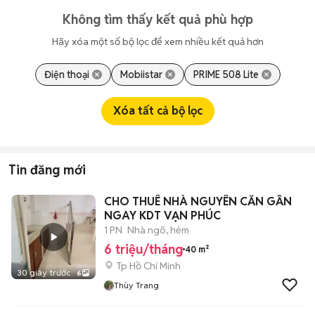
Không tìm thấy kết quả phù hợp
Hãy xóa một số bộ lọc để xem nhiều kết quả hơn
Điện thoại
Mobiistar
PRIME 508 Lite
Xóa tất cả bộ lọc
Tin đăng mới
CHO THUÊ NHÀ NGUYÊN CĂN GẦN
NGAY KDT VẠN PHÚC
1 PN
Nhà ngõ, hẻm
6 triệu/tháng
40 m²
Tp Hồ Chí Minh
30 giây trước
6
Thùy Trang