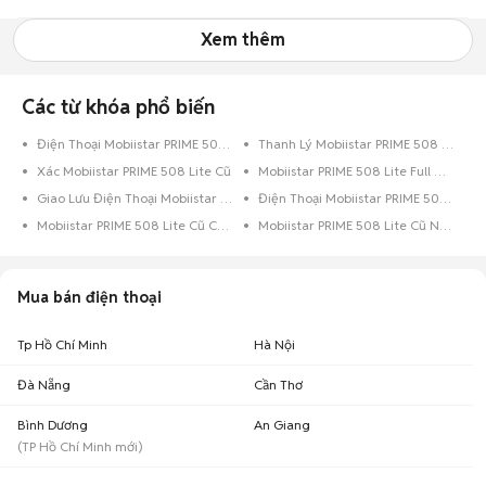
CHẤT Giá Rẻ Nhất
Xem thêm
Các từ khóa phổ biến
Điện Thoại Mobiistar PRIME 508 Lite 16GB Đen Bóng
Thanh Lý Mobiistar PRIME 508 Lite Cũ
Xác Mobiistar PRIME 508 Lite Cũ
Mobiistar PRIME 508 Lite Full Box
Giao Lưu Điện Thoại Mobiistar PRIME 508 Lite
Điện Thoại Mobiistar PRIME 508 Lite Trả Góp
Mobiistar PRIME 508 Lite Cũ Còn Bảo Hành
Mobiistar PRIME 508 Lite Cũ Nguyên Zin
Mua bán điện thoại
Tp Hồ Chí Minh
Hà Nội
Đà Nẵng
Cần Thơ
Bình Dương
An Giang
(
TP Hồ Chí Minh
mới)