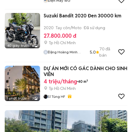
Điện Máy WG
Suzuki Bandit 2020 Đen 30000 km
2020
Tay côn/Moto
Đã sử dụng
27.800.000 đ
Tp Hồ Chí Minh
40 giây trước
6
70
đã
5.0
Đặng Hoàng Minh
bán
Khánh
DỰ ÁN MỚI CÓ GÁC DÀNH CHO SINH
VIÊN
4 triệu/tháng
40 m²
Tp Hồ Chí Minh
Sĩ Tùng HF
1 phút trước
7