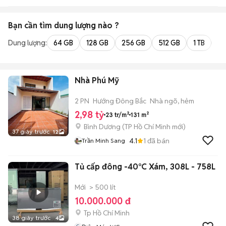
Bạn cần tìm
dung lượng
nào ?
Dung lượng:
64 GB
128 GB
256 GB
512 GB
1 TB
2 
Nhà Phú Mỹ
2 PN
Hướng Đông Bắc
Nhà ngõ, hẻm
2,98 tỷ
23 tr/m²
131 m²
Bình Dương
(
TP Hồ Chí Minh
mới)
37 giây trước
12
4.1
1
đã bán
Trần Minh Sang
Tủ cấp đông -40°C Xám, 308L - 758L
Mới
> 500 lít
10.000.000 đ
Tp Hồ Chí Minh
38 giây trước
4