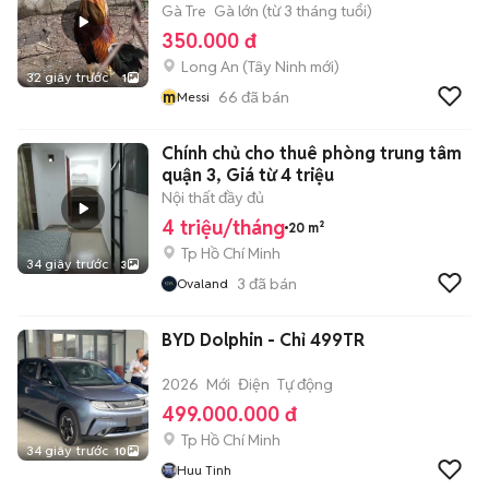
Gà Tre
Gà lớn (từ 3 tháng tuổi)
350.000 đ
Long An
(
Tây Ninh
mới)
32 giây trước
1
m
66
đã bán
Messi
Chính chủ cho thuê phòng trung tâm
quận 3, Giá từ 4 triệu
Nội thất đầy đủ
4 triệu/tháng
20 m²
Tp Hồ Chí Minh
34 giây trước
3
3
đã bán
Ovaland
BYD Dolphin - Chỉ 499TR
2026
Mới
Điện
Tự động
499.000.000 đ
Tp Hồ Chí Minh
34 giây trước
10
Huu Tinh