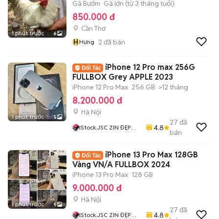
Gà Bướm
Gà lớn (từ 3 tháng tuổi)
850.000 đ
Cần Thơ
1 phút trước
6
H
2
đã bán
Hưng
iPhone 12 Pro max 256G
FULLBOX Grey APPLE 2023
iPhone 12 Pro Max
256 GB
>12 tháng
8.200.000 đ
Hà Nội
1 phút trước
5
27
đã
4.8
IStock.JSC ZIN ĐẸP
bán
CHẤT Giá Rẻ Nhất
iPhone 13 Pro Max 128GB
Vàng VN/A FULLBOX 2024
iPhone 13 Pro Max
128 GB
9.000.000 đ
Hà Nội
1 phút trước
5
27
đã
4.8
IStock.JSC ZIN ĐẸP