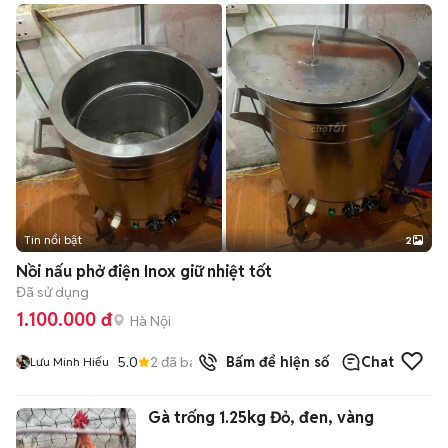
Tin nổi bật
2
Nồi nấu phở điện Inox giữ nhiệt tốt
Đã sử dụng
1.100.000 đ
Hà Nội
5.0
2
đã bán
Bấm để hiện số
Chat
Lưu Minh Hiếu
Gà trống 1.25kg Đỏ, đen, vàng