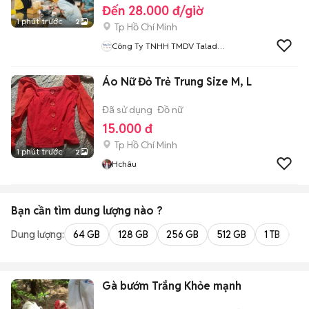
Đến 28.000 đ/giờ
1 phút trước
2
Tp Hồ Chí Minh
Công Ty TNHH TMDV Talad
Thai
Áo Nữ Đỏ Trẻ Trung Size M, L
Đã sử dụng
Đồ nữ
15.000 đ
Tp Hồ Chí Minh
1 phút trước
2
Hchâu
Bạn cần tìm
dung lượng
nào ?
Dung lượng:
64 GB
128 GB
256 GB
512 GB
1 TB
2 
Gà bướm Trắng Khỏe mạnh