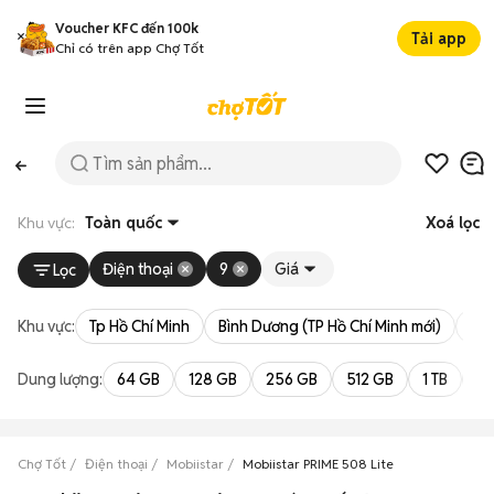
Voucher KFC đến 100k
Tải app
Chỉ có trên app Chợ Tốt
Khu vực:
Toàn quốc
Xoá lọc
Điện thoại
9
Giá
Lọc
Khu vực:
Tp Hồ Chí Minh
Bình Dương (TP Hồ Chí Minh mới)
Bà 
Dung lượng:
64 GB
128 GB
256 GB
512 GB
1 TB
2 
Chợ Tốt
Điện thoại
Mobiistar
Mobiistar PRIME 508 Lite