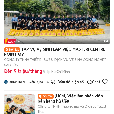
Tin nổi bật
1
TẠP VỤ VỆ SINH LÀM VIỆC MASTERI CENTRE
POINT Q9
CÔNG TY TNHH THIẾT BỊ &#38; DỊCH VỤ VỆ SINH CÔNG NGHIÊP
SÀI GÒN
Đến 9 triệu/tháng
Tp Hồ Chí Minh
14
đã bán
Bấm để hiện số
Chat
Saigon Inces Tuyển Dụng
[HCM] Việc làm nhân viên
bán hàng hủ tiếu
Công ty TNHH Thương mại và Dịch vụ Talad
Thai