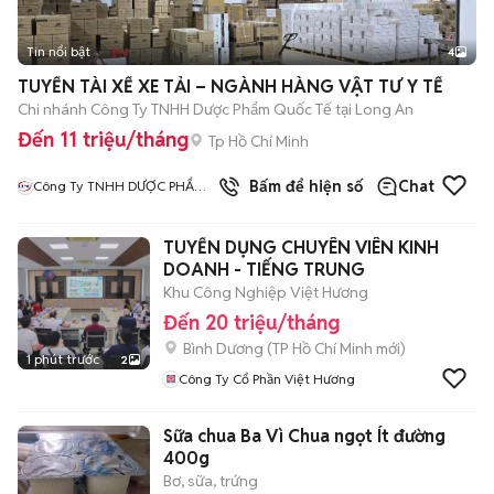
Tin nổi bật
4
TUYỂN TÀI XẾ XE TẢI – NGÀNH HÀNG VẬT TƯ Y TẾ
Chi nhánh Công Ty TNHH Dược Phẩm Quốc Tế tại Long An
Đến 11 triệu/tháng
Tp Hồ Chí Minh
4
đã bán
Bấm để hiện số
Chat
Công Ty TNHH DƯỢC PHẨM
QUỐC TẾ
TUYỂN DỤNG CHUYÊN VIÊN KINH
DOANH - TIẾNG TRUNG
Khu Công Nghiệp Việt Hương
Đến 20 triệu/tháng
Bình Dương
(
TP Hồ Chí Minh
mới)
1 phút trước
2
Công Ty Cổ Phần Việt Hương
Sữa chua Ba Vì Chua ngọt Ít đường
400g
Bơ, sữa, trứng