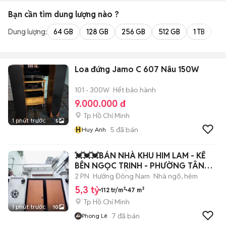
Bạn cần tìm
dung lượng
nào ?
Dung lượng:
64 GB
128 GB
256 GB
512 GB
1 TB
2 
Loa đứng Jamo C 607 Nâu 150W
101 - 300W
Hết bảo hành
9.000.000 đ
Tp Hồ Chí Minh
1 phút trước
5
H
5
đã bán
Huy Anh
💓💓💓BÁN NHÀ KHU HIM LAM - KẾ
BÊN NGỌC TRINH - PHƯỜNG TÂN
HƯNG - XE TẢI
2 PN
Hướng Đông Nam
Nhà ngõ, hẻm
5,3 tỷ
112 tr/m²
47 m²
Tp Hồ Chí Minh
1 phút trước
10
7
đã bán
Phong Lê