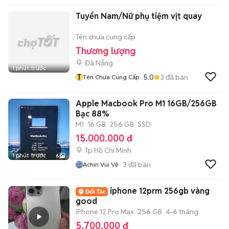
Tuyển Nam/Nữ phụ tiệm vịt quay
Tên chưa cung cấp
Thương lượng
Đà Nẵng
1 phút trước
T
5.0
3
đã bán
Tên Chưa Cung Cấp
Apple Macbook Pro M1 16GB/256GB
Bạc 88%
M1
16 GB
256 GB
SSD
15.000.000 đ
Tp Hồ Chí Minh
1 phút trước
6
3
đã bán
Achin Vui Vẻ
iphone 12prm 256gb vàng
good
iPhone 12 Pro Max
256 GB
4-6 tháng
5.700.000 đ