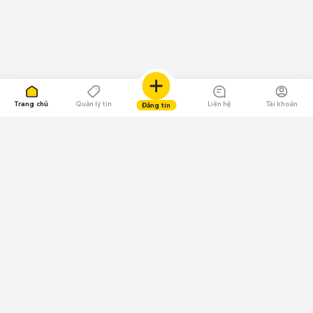
Trang chủ
Quản lý tin
Liên hệ
Tài khoản
Đăng tin
109.000 Bình chọn
Tải ứng dụng Chợ Tốt
Về Chợ Tốt
Quy chế sàn