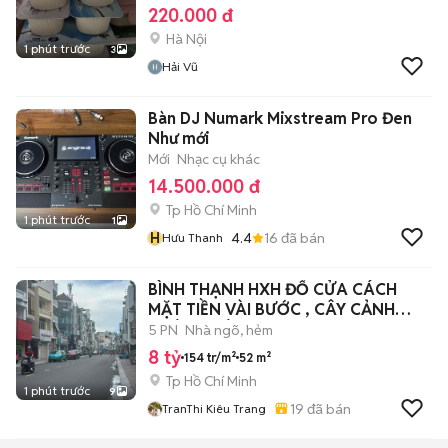
220.000 đ
Hà Nội
1 phút trước
3
Hải Vũ
Bàn DJ Numark Mixstream Pro Đen
Như mới
Mới
Nhạc cụ khác
14.500.000 đ
Tp Hồ Chí Minh
1 phút trước
1
H
4.4
16
đã bán
Hưu Thanh
BÌNH THẠNH HXH ĐỔ CỬA CÁCH
MẶT TIỀN VÀI BƯỚC , CÂY CẢNH
THIÊN NHIÊN
5 PN
Nhà ngõ, hẻm
8 tỷ
154 tr/m²
52 m²
Tp Hồ Chí Minh
1 phút trước
9
19
đã bán
TranThi Kiêu Trang