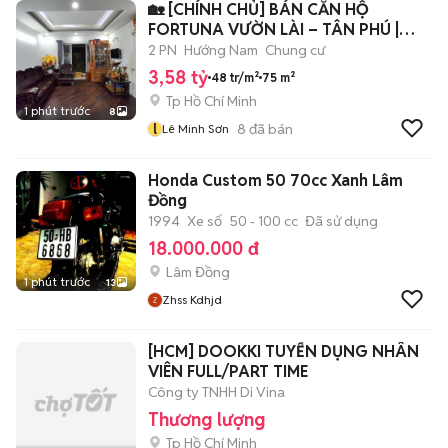
🏡 [CHÍNH CHỦ] BÁN CĂN HỘ
FORTUNA VƯỜN LÀI – TÂN PHÚ |
75m² |
2 PN
Hướng Nam
Chung cư
3,58 tỷ
48 tr/m²
75 m²
Tp Hồ Chí Minh
1 phút trước
8
l
8
đã bán
Lê Minh Sơn
Honda Custom 50 70cc Xanh Lâm
Đồng
1994
Xe số
50 - 100 cc
Đã sử dụng
18.000.000 đ
Lâm Đồng
1 phút trước
13
Zhss Kdhjd
[HCM] DOOKKI TUYỂN DỤNG NHÂN
VIÊN FULL/PART TIME
Công ty TNHH Di Vina
Thương lượng
Tp Hồ Chí Minh