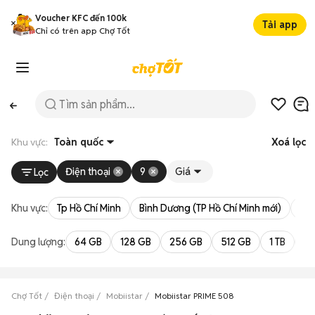
Voucher KFC đến 100k
Tải app
Chỉ có trên app Chợ Tốt
Khu vực:
Toàn quốc
Xoá lọc
Điện thoại
9
Giá
Lọc
Khu vực:
Tp Hồ Chí Minh
Bình Dương (TP Hồ Chí Minh mới)
Bà 
Dung lượng:
64 GB
128 GB
256 GB
512 GB
1 TB
2 
Chợ Tốt
Điện thoại
Mobiistar
Mobiistar PRIME 508