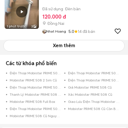
Đã sử dụng
Đèn bàn
120.000 đ
Đồng Nai
1 phút trước
2
5.0
14
đã bán
Nhat Hoang
Xem thêm
Các từ khóa phổ biến
Điện Thoại Mobiistar PRIME 508 8GB Trắng
Điện Thoại Mobiistar PRIME 508 8GB Đen Bóng
Mobiistar PRIME 508 2 Sim Cũ
Điện Thoại Mobiistar PRIME 508 16GB Đen Bóng
Điện Thoại Mobiistar PRIME 508 16GB Đen
Giá Mobiistar PRIME 508 Cũ
Thanh Lý Mobiistar PRIME 508 Cũ
Xác Mobiistar PRIME 508 Cũ
Mobiistar PRIME 508 Full Box
Giao Lưu Điện Thoại Mobiistar PRIME 508
Điện Thoại Mobiistar PRIME 508 Trả Góp
Mobiistar PRIME 508 Cũ Còn Bảo Hành
Mobiistar PRIME 508 Cũ Nguyên Zin