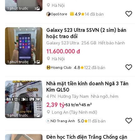
Hà Nội
1 phút trước
3
4.9
14
đã bán
GạoStore
Galaxy S23 Ultra SSVN (2 sim) bán
hoặc trao đổi
Galaxy S23 Ultra
256 GB
Hết bảo hành
11.600.000 đ
Hà Nội
1 phút trước
6
H
4.8
122
đã bán
Hoang Club
Nhà mặt tiền kinh doanh Ngã 3 Tân
Kim QL50
4 PN
Hướng Tây Nam
Nhà ngõ, hẻm
2,39 tỷ
53 tr/m²
45 m²
Long An
(
Tây Ninh
mới)
1 phút trước
11
5.0
11
đã bán
ND Trang Anh
Đèn học Tích điện Trắng Chống cận