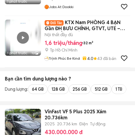
1 phút trước
Jobs At Dookki
KTX Nam PHÒNG 4 BẠN
Gần ĐH BƯU CHÍNH, GTVT, UTE –
FREE HẾT TIỆN ÍCH
Nội thất đầy đủ
1,6 triệu/tháng
32 m²
Tp Hồ Chí Minh
1 phút trước
12
4.0
43
đã bán
Trịnh Phúc Be Kind
Bạn cần tìm
dung lượng
nào ?
Dung lượng:
64 GB
128 GB
256 GB
512 GB
1 TB
2 
VinFast VF 5 Plus 2025 Xám
20.736km
2025
20.736 km
Điện
Tự động
430.000.000 đ