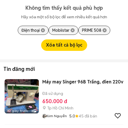
Không tìm thấy kết quả phù hợp
Hãy xóa một số bộ lọc để xem nhiều kết quả hơn
Điện thoại
Mobiistar
PRIME 508
Xóa tất cả bộ lọc
Tin đăng mới
Máy may Singer 96B Trắng, đien 220v
Đã sử dụng
650.000 đ
Tp Hồ Chí Minh
42 giây trước
2
5.0
45
đã bán
Kiim Nguyễn