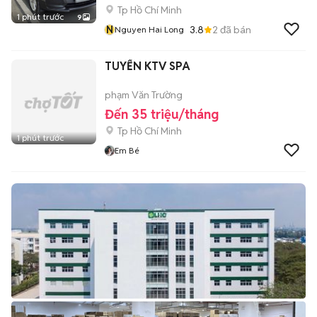
Tp Hồ Chí Minh
1 phút trước
9
N
3.8
2
đã bán
Nguyen Hai Long
TUYỂN KTV SPA
phạm Văn Trường
Đến 35 triệu/tháng
Tp Hồ Chí Minh
1 phút trước
Em Bé