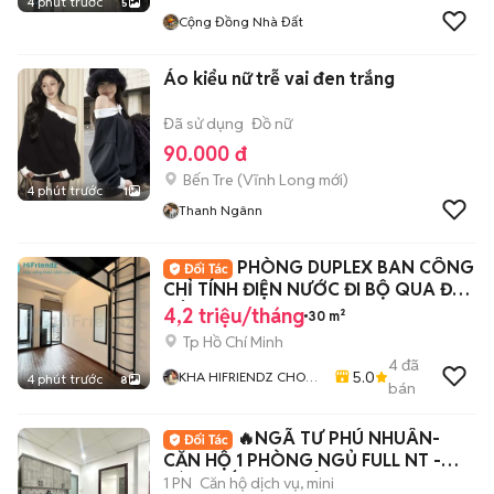
4 phút trước
5
Cộng Đồng Nhà Đất
Áo kiểu nữ trễ vai đen trắng
Đã sử dụng
Đồ nữ
90.000 đ
Bến Tre
(
Vĩnh Long
mới)
4 phút trước
1
Thanh Ngânn
PHÒNG DUPLEX BAN CÔNG
CHỈ TÍNH ĐIỆN NƯỚC ĐI BỘ QUA ĐH
CÔNG NGHIỆP
4,2 triệu/tháng
30 m²
Tp Hồ Chí Minh
4
đã
5.0
KHA HIFRIENDZ CHO
4 phút trước
8
bán
THUÊ PHÒNG GIÁ RẺ
KHU VỰC GÒ VẤP - Q12
🔥NGÃ TƯ PHÚ NHUÂN-
- TÂN BÌNH
CĂN HỘ 1 PHÒNG NGỦ FULL NT -
TÁCH BẾP-BAN CÔNG-40M2
1 PN
Căn hộ dịch vụ, mini