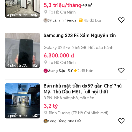
5,3 triệu/tháng
40 m²
Tp Hồ Chí Minh
4 phút trước
10
45
đã bán
Sỹ Lâm Hifriendz
Samsung S23 FE Xám Nguyên zin
Galaxy S23 Fe
256 GB
Hết bảo hành
6.300.000 đ
Tp Hồ Chí Minh
4 phút trước
5
5.0
2
đã bán
Giang Đậu
Bán nhà mặt tiền dx59 gần Chợ Phú
Mỹ, Thủ Dầu Một, full nội thất
3 PN
Nhà mặt phố, mặt tiền
3,2 tỷ
Bình Dương
(
TP Hồ Chí Minh
mới)
4 phút trước
5
Cộng Đồng Nhà Đất