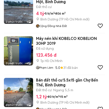
Một, Bình Dương
Đất thổ cư
4 tỷ
5 tr/m²
806 m²
Bình Dương
(
TP Hồ Chí Minh
mới)
2 phút trước
5
Cộng Đồng Nhà Đất
Máy nén khí KOBELCO KOBELION
30HP 2019
Đã sử dụng
123.456 đ
Tp Hồ Chí Minh
3 phút trước
6
5.0
31
đã bán
Phạm Lâm
Bán đất thổ cư 5.5x15 gần Chợ Bến
Thế, Bình Dương
Đất thổ cư
Ngang 5,5 m
1,2 tỷ
80 tr/m²
15 m²
Bình Dương
(
TP Hồ Chí Minh
mới)
3 phút trước
5