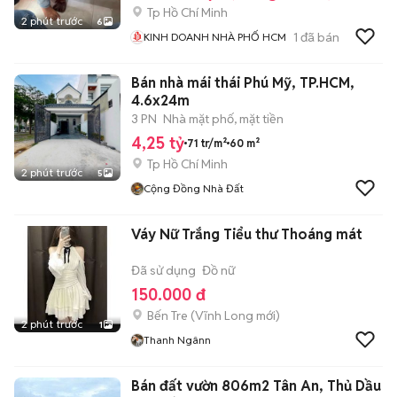
Tp Hồ Chí Minh
2 phút trước
6
1
đã bán
KINH DOANH NHÀ PHỐ HCM
Bán nhà mái thái Phú Mỹ, TP.HCM,
4.6x24m
3 PN
Nhà mặt phố, mặt tiền
4,25 tỷ
71 tr/m²
60 m²
Tp Hồ Chí Minh
2 phút trước
5
Cộng Đồng Nhà Đất
Váy Nữ Trắng Tiểu thư Thoáng mát
Đã sử dụng
Đồ nữ
150.000 đ
Bến Tre
(
Vĩnh Long
mới)
2 phút trước
1
Thanh Ngânn
Bán đất vườn 806m2 Tân An, Thủ Dầu