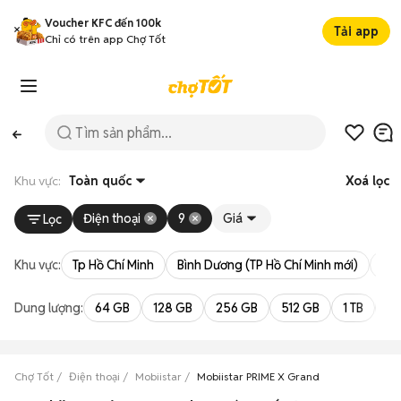
Voucher KFC đến 100k
Tải app
Chỉ có trên app Chợ Tốt
Khu vực:
Toàn quốc
Xoá lọc
Điện thoại
9
Giá
Lọc
Khu vực:
Tp Hồ Chí Minh
Bình Dương (TP Hồ Chí Minh mới)
Bà 
Dung lượng:
64 GB
128 GB
256 GB
512 GB
1 TB
2 
Chợ Tốt
Điện thoại
Mobiistar
Mobiistar PRIME X Grand