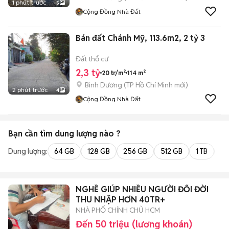
1 phút trước
5
Cộng Đồng Nhà Đất
Bán đất Chánh Mỹ, 113.6m2, 2 tỷ 3
Đất thổ cư
2,3 tỷ
20 tr/m²
114 m²
Bình Dương
(
TP Hồ Chí Minh
mới)
2 phút trước
4
Cộng Đồng Nhà Đất
Bạn cần tìm
dung lượng
nào ?
Dung lượng:
64 GB
128 GB
256 GB
512 GB
1 TB
2 
NGHỀ GIÚP NHIỀU NGƯỜI ĐỔI ĐỜI
THU NHẬP HƠN 40TR+
NHÀ PHỐ CHÍNH CHỦ HCM
Đến 50 triệu (lương khoán)