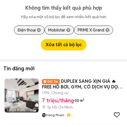
Không tìm thấy kết quả phù hợp
Hãy xóa một số bộ lọc để xem nhiều kết quả hơn
Điện thoại
Mobiistar
PRIME X Grand
Xóa tất cả bộ lọc
Tin đăng mới
DUPLEX SANG XỊN GIÁ 🔥
FREE HỒ BƠI, GYM, CÓ DỊCH VỤ DỌN
PHÒNG
1 PN
Chung cư
7 triệu/tháng
30 m²
Tp Hồ Chí Minh
1 phút trước
12
Hang Pham