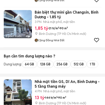
Cộng Đồng Nhà Đất
Bán biệt thự mini gần Changsin, Bình
Dương - 1.85 tỷ
3 PN
Nhà mặt phố, mặt tiền
1,85 tỷ
21 tr/m²
90 m²
Bình Dương
(
TP Hồ Chí Minh
mới)
3 phút trước
5
Cộng Đồng Nhà Đất
Bạn cần tìm
dung lượng
nào ?
Dung lượng:
64 GB
128 GB
256 GB
512 GB
1 TB
2 
Nhà mặt tiền GS, Dĩ An, Bình Dương -
5 tầng thang máy
4 PN
Nhà mặt phố, mặt tiền
13 tỷ
144 tr/m²
90 m²
Bình Dương
(
TP Hồ Chí Minh
mới)