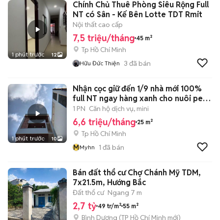
Chính Chủ Thuê Phòng Siêu Rộng Full
NT có Sân - Kế Bên Lotte TDT Rmit
Nội thất cao cấp
7,5 triệu/tháng
45 m²
Tp Hồ Chí Minh
1 phút trước
12
3
đã bán
Hữu Đức Thiện
Nhận cọc giữ đến 1/9 nhà mới 100%
full NT ngay hàng xanh cho nuôi pet
🍃
1 PN
Căn hộ dịch vụ, mini
6,6 triệu/tháng
25 m²
Tp Hồ Chí Minh
1 phút trước
10
M
1
đã bán
Myhn
Bán đất thổ cư Chợ Chánh Mỹ TDM,
7x21.5m, Hướng Bắc
Đất thổ cư
Ngang 7 m
2,7 tỷ
49 tr/m²
55 m²
Bình Dương
(
TP Hồ Chí Minh
mới)