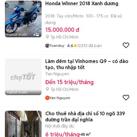
Honda Winner 2018 Xanh dương
2018
Tay côn/Moto
100 - 175 cc
Đã sử
dụng
15.000.000 đ
1 phút trước
6
Tp Hồ Chí Minh
4.6
12351
đã bán
Tuanduy
Làm đêm tại Vinhomes Q9 – có đào
tạo, thu nhập tốt
Yan Nguyen
Đến 15 triệu/tháng
Tp Hồ Chí Minh
1 phút trước
Yan Nguyen
Cho thuê nhà địa chỉ số 10 ngõ 339
đường trần đại nghĩa
Nội thất đầy đủ
6 triệu/tháng
45 m²