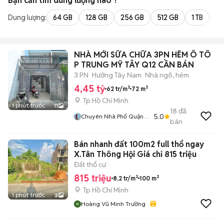
Bạn cần tìm
dung lượng
nào ?
Dung lượng:
64 GB
128 GB
256 GB
512 GB
1 TB
2 
NHÀ MỚI SỮA CHỮA 3PN HẼM Ô TÔ
P TRUNG MỸ TÂY Q12 CẦN BÁN
3 PN
Hướng Tây Nam
Nhà ngõ, hẻm
4,45 tỷ
62 tr/m²
72 m²
Tp Hồ Chí Minh
1 phút trước
11
18
đã
5.0
Chuyên Nhà Phố Quận
bán
12
Bán nhanh đất 100m2 full thổ ngay
X.Tân Thông Hội Giá chỉ 815 triệu
Đất thổ cư
815 triệu
8,2 tr/m²
100 m²
Tp Hồ Chí Minh
1 phút trước
2
Hoàng Vũ Minh Trường