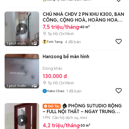
Thai
CHỦ NHÀ CHDV 2 PN KHU K300, BAN
CÔNG, CỘNG HOÀ, HOÀNG HOA
THÁM
7,5 triệu/tháng
40 m²
Tp Hồ Chí Minh
T
4
đã bán
Tinh Tang
1 phút trước
5
Hanzong bể màn hình
Dòng khác
130.000 đ
Tp Hồ Chí Minh
1 phút trước
2
1
đã bán
Hako Chao
🏠 PHÒNG SUTUDIO RỘNG
– FULL NỘI THẤT – NGAY TRUNG
TÂM Q2
1 PN
Căn hộ dịch vụ, mini
4,2 triệu/tháng
30 m²