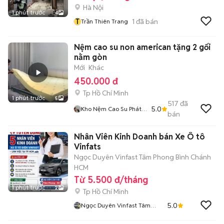
Hà Nội
1 phút trước
4
T
1
đã bán
Trần Thiên Trang
Nệm cao su non american tặng 2 gối
nằm gòn
Mới
Khác
450.000 đ
Tp Hồ Chí Minh
1 phút trước
5
517
đã
5.0
Kho Nệm Cao Su Phát
bán
Tài
Nhân Viên Kinh Doanh bán Xe Ô tô
Vinfats
Ngọc Duyên Vinfast Tâm Phong Bình Chánh
HCM
Từ 5.500 đ/tháng
1 phút trước
2
Tp Hồ Chí Minh
5.0
Ngọc Duyên Vinfast Tâm
Phong Bình Chánh HCM