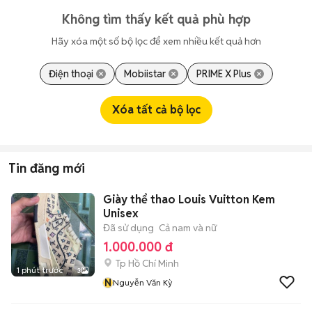
Không tìm thấy kết quả phù hợp
Hãy xóa một số bộ lọc để xem nhiều kết quả hơn
Điện thoại
Mobiistar
PRIME X Plus
Xóa tất cả bộ lọc
Tin đăng mới
Giày thể thao Louis Vuitton Kem
Unisex
Đã sử dụng
Cả nam và nữ
1.000.000 đ
Tp Hồ Chí Minh
1 phút trước
3
N
Nguyễn Văn Kỳ