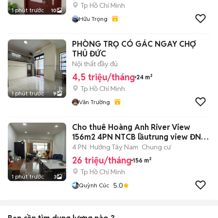
Tp Hồ Chí Minh
1 phút trước
10
Hữu Trọng
PHÒNG TRỌ CÓ GÁC NGAY CHỢ
THỦ ĐỨC
Nội thất đầy đủ
4,5 triệu/tháng
24 m²
Tp Hồ Chí Minh
1 phút trước
9
Văn Trường
Cho thuê Hoàng Anh River View
156m2 4PN NTCB lầutrung view ĐN
giá 26tr
4 PN
Hướng Tây Nam
Chung cư
26 triệu/tháng
156 m²
Tp Hồ Chí Minh
1 phút trước
3
5.0
Quỳnh Cúc