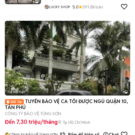
1 phút trước
6
5.0
391
đã bán
LUCKY SHOP
Tin nổi bật
1
TUYỂN BẢO VỆ CA TỐI ĐƯỢC NGỦ QUẬN 10,
TÂN PHÚ
CÔNG TY BẢO VỆ TÙNG SƠN
Đến 7,30 triệu/tháng
Tp Hồ Chí Minh
C
Bấm để hiện số
Chat
CÔNG TY BẢO VỆ TÙNG SƠN