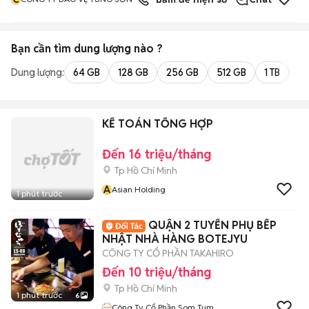
Bạn cần tìm
dung lượng
nào ?
Dung lượng:
64 GB
128 GB
256 GB
512 GB
1 TB
2 
KẾ TOÁN TỔNG HỢP
Đến 16 triệu/tháng
Tp Hồ Chí Minh
A
Asian Holding
1 phút trước
QUẬN 2 TUYỂN PHỤ BẾP
NHẬT NHÀ HÀNG BOTEJYU
CÔNG TY CỔ PHẦN TAKAHIRO
Đến 10 triệu/tháng
Tp Hồ Chí Minh
1 phút trước
6
Công Ty Cổ Phần Som Tum