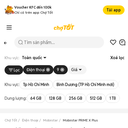
Voucher KFC đến 100k
Tải app
Chỉ có trên app Chợ Tốt
Khu vực:
Toàn quốc
Xoá lọc
Điện thoại
9
Giá
Lọc
Khu vực:
Tp Hồ Chí Minh
Bình Dương (TP Hồ Chí Minh mới)
Bà 
Dung lượng:
64 GB
128 GB
256 GB
512 GB
1 TB
2 
Chợ Tốt
Điện thoại
Mobiistar
Mobiistar PRIME X Plus