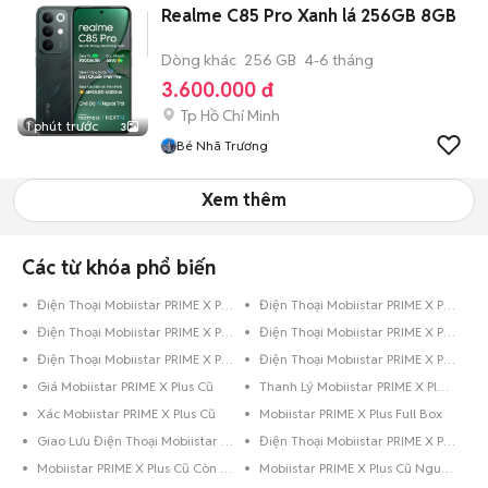
Realme C85 Pro Xanh lá 256GB 8GB
Dòng khác
256 GB
4-6 tháng
3.600.000 đ
Tp Hồ Chí Minh
1 phút trước
3
Bé Nhã Trương
Xem thêm
Các từ khóa phổ biến
Điện Thoại Mobiistar PRIME X Plus 8GB Đen
Điện Thoại Mobiistar PRIME X Plus 64GB Đen
Điện Thoại Mobiistar PRIME X Plus 32GB Trắng
Điện Thoại Mobiistar PRIME X Plus 16GB Trắng
Điện Thoại Mobiistar PRIME X Plus 16GB Đen
Điện Thoại Mobiistar PRIME X Plus 16GB Bạc
Giá Mobiistar PRIME X Plus Cũ
Thanh Lý Mobiistar PRIME X Plus Cũ
Xác Mobiistar PRIME X Plus Cũ
Mobiistar PRIME X Plus Full Box
Giao Lưu Điện Thoại Mobiistar PRIME X Plus
Điện Thoại Mobiistar PRIME X Plus Trả Góp
Mobiistar PRIME X Plus Cũ Còn Bảo Hành
Mobiistar PRIME X Plus Cũ Nguyên Zin