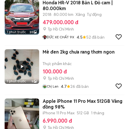
Honda HR-V 2018 Bản L Đỏ cam |
80.000km
2018
80.000 km
Xăng
Tự động
479.000.000 đ
Tp Hồ Chí Minh
1 phút trước
20
4.5
52
đã bán
ĐỨC XE CHẤT 9X
Mè đen 2kg chưa rang thơm ngon
Thực phẩm khác
100.000 đ
Tp Hồ Chí Minh
1 phút trước
5
4.7
26
đã bán
Chị Lan
Apple iPhone 11 Pro Max 512GB Vàng
đồng 98%
iPhone 11 Pro Max
512 GB
1 tháng
6.990.000 đ
Tp Hồ Chí Minh