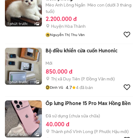
Mèo Anh Lông Ngắn
Mèo con (dưới 3 tháng
tuổi)
2.200.000 đ
1 phút trước
3
Huyện Hòa Thành
n
Nguyễn Thị Thu Vân
Bộ điều khiển cửa cuốn Hunonic
Mới
850.000 đ
Thị xã Duy Tiên
(
P. Đồng Văn
mới)
1 phút trước
3
D
4.7
4
đã bán
Dinh Vũ
Ốp lưng iPhone 15 Pro Max Hồng Bền
Đã sử dụng (chưa sửa chữa)
40.000 đ
Thành phố Vĩnh Long
(
P. Phước Hậu
mới)
3 phút trước
1