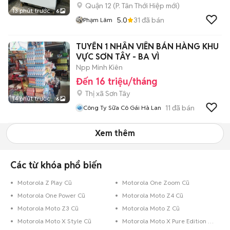
Quận 12
(
P. Tân Thới Hiệp
mới)
13 phút trước
6
5.0
31
đã bán
Phạm Lâm
TUYỂN 1 NHÂN VIÊN BÁN HÀNG KHU
VỰC SƠN TÂY - BA VÌ
Npp Minh Kiên
Đến 16 triệu/tháng
Thị xã Sơn Tây
14 phút trước
6
11
đã bán
Công Ty Sữa Cô Gái Hà Lan
Xem thêm
Các từ khóa phổ biến
Motorola Z Play Cũ
Motorola One Zoom Cũ
Motorola One Power Cũ
Motorola Moto Z4 Cũ
Motorola Moto Z3 Cũ
Motorola Moto Z Cũ
Motorola Moto X Style Cũ
Motorola Moto X Pure Edition Cũ