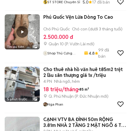
S
5.0
17
đã bán
ST STORE Chuyên Sỉ
Phú Quốc Vện Lửa Dòng To Cao
Chó Phú Quốc
Chó con (dưới 3 tháng tuổi)
2.500.000 đ
Quận 10
(
P. Vườn Lài
mới)
Tin ưu tiên
3
99
đã
4.8
Shop Thú Cưng
bán
PenTa
Cho thuê nhà hồ văn huê t85m2 trệt
2 lầu sân thượng giá 1x /triệu
4 PN
Nhà ngõ, hẻm
18 triệu/tháng
85 m²
Q. Phú Nhuận
(
P. Đức Nhuận
mới)
5 phút trước
3
Nga Phan
CẠNH VTV BA ĐÌNH 50m RỘNG
3.81m NHÀ 2 TẦNG 2 MẶT NGÕ 6 Ty