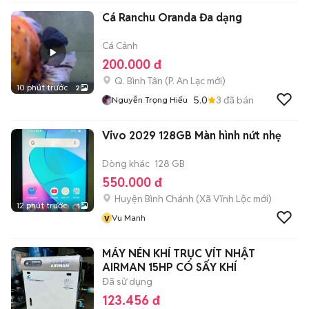
Cá Ranchu Oranda Đa dạng
Cá Cảnh
200.000 đ
Q. Bình Tân
(
P. An Lạc
mới)
10 phút trước
2
5.0
3
đã bán
Nguyễn Trọng Hiếu
Vivo 2029 128GB Màn hình nứt nhẹ
Dòng khác
128 GB
550.000 đ
Huyện Bình Chánh
(
Xã Vĩnh Lộc
mới)
12 phút trước
1
v
Vu Manh
MÁY NÉN KHÍ TRỤC VÍT NHẬT
AIRMAN 15HP CÓ SẤY KHÍ
Đã sử dụng
123.456 đ