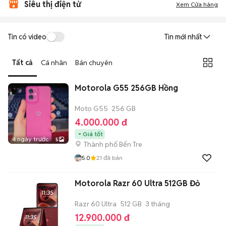
Siêu thị điện tử
Xem Cửa hàng
Tin có video
Tin mới nhất
Tất cả
Cá nhân
Bán chuyên
Motorola G55 256GB Hồng
Moto G55
256 GB
4.000.000 đ
Giá tốt
4 ngày trước
5
Thành phố Bến Tre
5.0
21
đã bán
Motorola Razr 60 Ultra 512GB Đỏ
Razr 60 Ultra
512 GB
3 tháng
12.900.000 đ