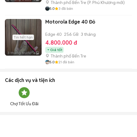
Thành phố Bến Tre
(
P. Phú Khương
mới)
5.0
3
đã bán
Motorola Edge 40 Đỏ
Edge 40
256 GB
3 tháng
Tin hết hạn
4.800.000 đ
Giá tốt
3 tháng trước
6
Thành phố Bến Tre
5.0
21
đã bán
Các dịch vụ và tiện ích
Chợ Tốt Ưu Đãi