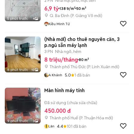
9
2 PN
Nhà mặt phố, mặt tiền
6,9 tỷ
138 tr/m²
50 m²
Q. Ba Đình
(
P. Giảng Võ
mới)
5 phút trước
4
Kiều Minh Tứ
(Nhà mới) cho thuê nguyên căn, 3
p.ngủ sẵn máy lạnh
3 PN
Nhà ngõ, hẻm
8 triệu/tháng
80 m²
Thành phố Thủ Đức
(
P. Linh Xuân
mới)
8 phút trước
10
5.0
1
đã bán
A Khánh
Màn hình máy tính
Đã sử dụng (chưa sửa chữa)
450.000 đ
Thành phố Huế
(
P. Thuận Hóa
mới)
9 phút trước
3
l
4.4
101
đã bán
Lân