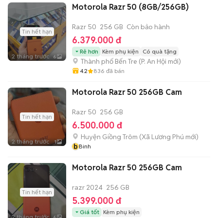
Motorola Razr 50 (8GB/256GB)
Razr 50
256 GB
Còn bảo hành
Tin hết hạn
6.379.000 đ
Rẻ hơn
Kèm phụ kiện
Có quà tặng
2 tháng trước
6
Thành phố Bến Tre
(
P. An Hội
mới)
4.2
836
đã bán
Motorola Razr 50 256GB Cam
Razr 50
256 GB
Tin hết hạn
6.500.000 đ
Huyện Giồng Trôm
(
Xã Lương Phú
mới)
2 tháng trước
1
b
Binh
Motorola Razr 50 256GB Cam
razr 2024
256 GB
Tin hết hạn
5.399.000 đ
Giá tốt
Kèm phụ kiện
2 tháng trước
6