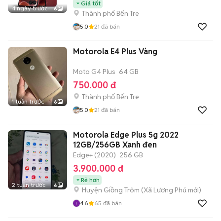
Giá tốt
4 ngày trước
6
Thành phố Bến Tre
5.0
21
đã bán
Motorola E4 Plus Vàng
Moto G4 Plus
64 GB
750.000 đ
Thành phố Bến Tre
1 tuần trước
6
5.0
21
đã bán
Motorola Edge Plus 5g 2022
12GB/256GB Xanh đen
Edge+ (2020)
256 GB
3.900.000 đ
Rẻ hơn
2 tuần trước
6
Huyện Giồng Trôm
(
Xã Lương Phú
mới)
4.6
65
đã bán