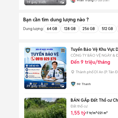
Phan Trung
39 giây trước
3
Bạn cần tìm
dung lượng
nào ?
Dung lượng:
64 GB
128 GB
256 GB
512 GB
Tuyển Bảo Vệ Khu Vực D
CÔNG TY BẢO VỆ NGÀY & 
Đến 9 triệu/tháng
Thành phố Dĩ An
(
P. Tân 
Mr Thanh
39 giây trước
1
BÁN GẤp Đất Thổ cư Ch
Đất thổ cư
1,55 tỷ
7 tr/m²
221 m²