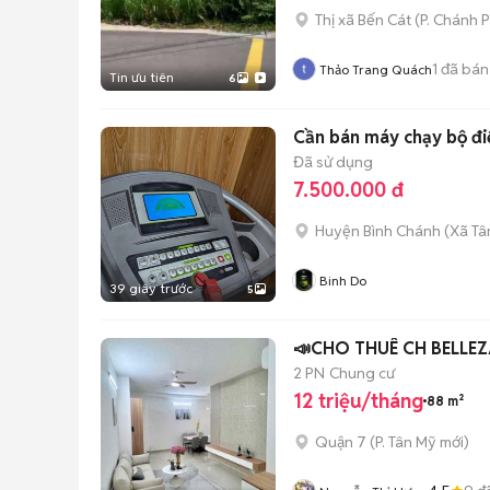
Thị xã Bến Cát
(
P. Chánh 
1
đã bán
Thảo Trang Quách
Tin ưu tiên
6
Cần bán máy chạy bộ đ
Đã sử dụng
7.500.000 đ
Huyện Bình Chánh
(
Xã Tâ
Binh Do
39 giây trước
5
📣CHO THUÊ CH BELLE
2 PN
Chung cư
12 triệu/tháng
88 m²
Quận 7
(
P. Tân Mỹ
mới)