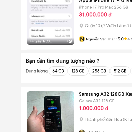
Apple iPhone 17 Pro M
iPhone 17 Pro Max
256 GB
31.000.000 đ
Quận 10
(
P. Vườn Lài
mới)
N
5.0
4
Nguyễn Văn Thành
44 giây trước
4
Bạn cần tìm
dung lượng
nào ?
Dung lượng:
64 GB
128 GB
256 GB
512 GB
Samsung A32 128GB Xa
Galaxy A32
128 GB
1.000.000 đ
Thành phố Biên Hòa
(
P. T