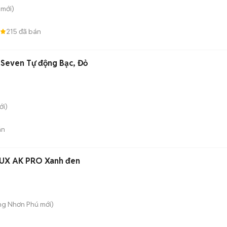
mới)
215
đã bán
l Seven Tự động Bạc, Đỏ
i)
án
AUX AK PRO Xanh đen
ăng Nhơn Phú
mới)