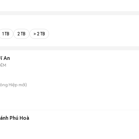
1 TB
2 TB
> 2 TB
ĩ An
ĐÊM
Đông Hiệp
mới)
ánh Phú Hoà