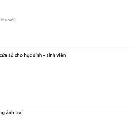
 Hòa
mới)
ửa sổ cho học sinh - sinh viên
ng ánh trai