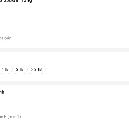
ax 256GB Trắng
đã bán
1 TB
2 TB
> 2 TB
nh
am Hiệp
mới)