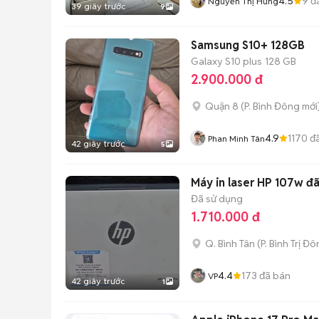
4.5
9
đ
Nguyễn Thị Hưng
39 giây trước
9
Samsung S10+ 128GB
Galaxy S10 plus
128 GB
2.900.000 đ
Quận 8
(
P. Bình Đông
mới
4.9
1170
đã
Phan Minh Tân
42 giây trước
5
Máy in laser HP 107w đ
Đã sử dụng
1.710.000 đ
Q. Bình Tân
(
P. Bình Trị Đ
4.4
173
đã bán
VP
42 giây trước
1