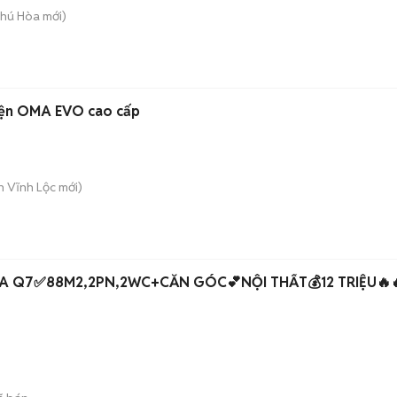
Phú Hòa
mới)
iện OMA EVO cao cấp
n Vĩnh Lộc
mới)
ZA Q7✅88M2,2PN,2WC+CĂN GÓC💕NỘI THẤT💰12 TRIỆU🔥