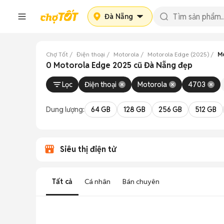
Đà Nẵng
Chợ Tốt
Điện thoại
Motorola
Motorola Edge (2025)
Mo
0 Motorola Edge 2025 cũ Đà Nẵng đẹp
Lọc
Điện thoại
Motorola
4703
Dung lượng:
64 GB
128 GB
256 GB
512 GB
Siêu thị điện tử
Tất cả
Cá nhân
Bán chuyên