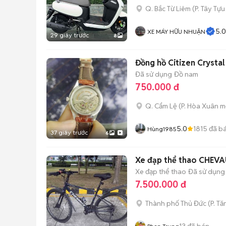
Q. Bắc Từ Liêm
(
P. Tây Tựu
5.0
XE MÁY HỮU NHUẬN
29 giây trước
8
Đồng hồ Citizen Crysta
Đã sử dụng
Đồ nam
750.000 đ
Q. Cẩm Lệ
(
P. Hòa Xuân
mớ
5.0
1815
đã b
Hùng1985
37 giây trước
6
Xe đạp thể thao CHEV
Xe đạp thể thao
Đã sử dụng
7.500.000 đ
Thành phố Thủ Đức
(
P. T
13
đã bán