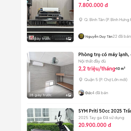
7.800.000 đ
Q. Bình Tân
(
P. Bình Hưng
22
đã bán
Nguyễn Duy Tân
16 giây trước
5
Phòng trọ có máy lạnh, c
Nội thất đầy đủ
2,2 triệu/tháng
10 m²
Quận 5
(
P. Chợ Lớn
mới)
4
đã bán
Đức
28 giây trước
6
SYM Priti 50cc 2025 Trắ
2025
Tay ga
Đã sử dụng
20.900.000 đ