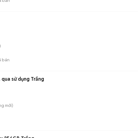
ã bán
)
 bán
ã qua sử dụng Trắng
ông
mới)