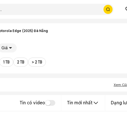
torola Edge (2025) Đà Nẵng
Giá
1 TB
2 TB
> 2 TB
Xem Cử
Tin có video
Tin mới nhất
Dạng lư