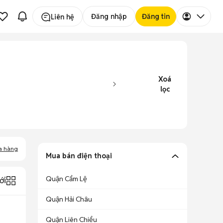
Đăng nhập
Đăng tin
Liên hệ
Xoá
lọc
a hàng
Mua bán điện thoại
Quận Cẩm Lệ
ới
Quận Hải Châu
Quận Liên Chiểu