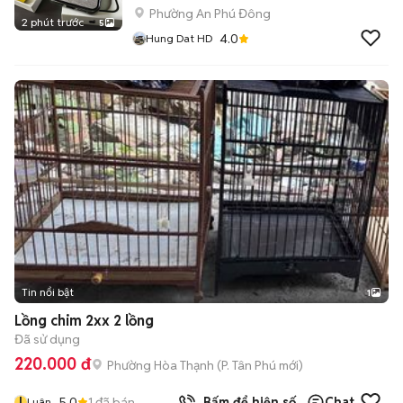
Phường An Phú Đông
2 phút trước
5
4.0
Hung Dat HD
Tin nổi bật
1
Lồng chim 2xx 2 lồng
Đã sử dụng
220.000 đ
Phường Hòa Thạnh
(
P. Tân Phú
mới)
l
5.0
1
đã bán
Bấm để hiện số
Chat
Luân