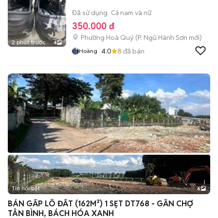
Đã sử dụng
Cả nam và nữ
350.000 đ
Phường Hoà Quý
(
P. Ngũ Hành Sơn
mới)
2 phút trước
4
4.0
8
đã bán
Hoàng
Tin nổi bật
6
+
2
BÁN GẤP LÔ ĐẤT (162M²) 1 SẸT DT768 - GẦN CHỢ
TÂN BÌNH, BÁCH HÓA XANH