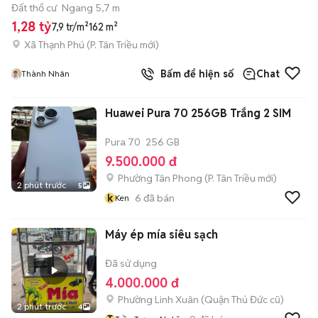
Đất thổ cư
Ngang 5,7 m
1,28 tỷ
7,9 tr/m²
162 m²
Xã Thạnh Phú
(
P. Tân Triều
mới)
Bấm để hiện số
Chat
Thành Nhân
Huawei Pura 70 256GB Trắng 2 SIM
Pura 70
256 GB
9.500.000 đ
Phường Tân Phong
(
P. Tân Triều
mới)
2 phút trước
5
k
6
đã bán
Ken
Máy ép mía siêu sạch
Đã sử dụng
4.000.000 đ
Phường Linh Xuân (Quận Thủ Đức cũ)
2 phút trước
4