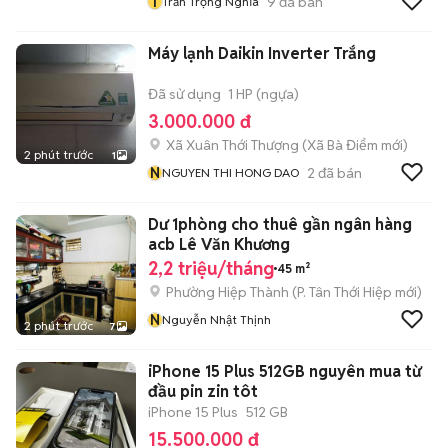
T
9
đã bán
Trần Trọng Nghĩa
Máy lạnh Daikin Inverter Trắng
Đã sử dụng
1 HP (ngựa)
3.000.000 đ
Xã Xuân Thới Thượng
(
Xã Bà Điểm
mới)
2 phút trước
1
N
2
đã bán
NGUYEN THI HONG DAO
Dư 1phòng cho thuê gần ngân hàng
acb Lê Văn Khương
2,2 triệu/tháng
45 m²
Phường Hiệp Thành
(
P. Tân Thới Hiệp
mới)
N
Nguyễn Nhật Thịnh
2 phút trước
7
iPhone 15 Plus 512GB nguyên mua từ
đầu pin zin tôt
iPhone 15 Plus
512 GB
15.500.000 đ