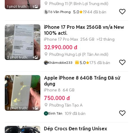
Phường 11
(
P. Bình Lợi Trung
mới)
1 phút trước
5
5.0
1944
đã bán
Tô Văn Phong
iPhone 17 Pro Max 256GB vn/a New
100% acti.
iPhone 17 Pro Max
256 GB
>12 tháng
32.990.000 đ
Phường Hưng Lợi
(
P. Tân An
mới)
2 phút trước
4
5.0
175
đã bán
Khảimoblie233
Apple iPhone 8 64GB Trắng Đã sử
dụng
iPhone 8
64 GB
750.000 đ
Phường Tân Tạo A
2 phút trước
5
109
đã bán
Bình Tân
Dép Crocs Đen trắng Unisex