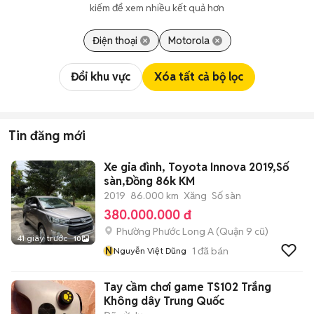
kiếm để xem nhiều kết quả hơn
Điện thoại
Motorola
Đổi khu vực
Xóa tất cả bộ lọc
Tin đăng mới
Xe gia đình, Toyota Innova 2019,Số
sàn,Đồng 86k KM
2019
86.000 km
Xăng
Số sàn
380.000.000 đ
Phường Phước Long A (Quận 9 cũ)
41 giây trước
10
N
1
đã bán
Nguyễn Việt Dũng
Tay cầm chơi game TS102 Trắng
Không dây Trung Quốc