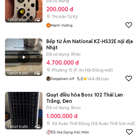
Đã sử dụng
200.000 đ
Thị trấn Tứ Kỳ
1 phút trước
2
Mạnh Vương
Bếp từ Âm National KZ-HS32E nội địa
Nhật
Đã sử dụng
Khác
4.700.000 đ
Phường 15
(
P. An Hội Đông
mới)
1 phút trước
6
5.0
144
đã bán
Dieppham 69
Quạt điều hòa Boss 102 Thái Lan
Trắng, Đen
Đã sử dụng
Boss
1.000.000 đ
Xã Xuân Thới Đông
(
Xã Xuân Thới Sơn
mới)
1 phút trước
4
Đồ Gia Dụng Hóc Môn