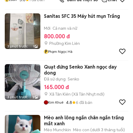
Sanitas SFC 35 Máy hút mụn Trắng
Mới
Cả nam và nữ
800.000 đ
Phường Kim Liên
3 phút trước
1
P
Phạm Ngọc Hà
Quạt đứng Senko Xanh ngọc day
dong
Đã sử dụng
Senko
165.000 đ
Xã Tân Kiên
(
Xã Tân Nhựt
mới)
3 phút trước
2
4.8
6
đã bán
Kim Khuê
Mèo anh lông ngắn chân ngắn trắng
mắt xanh
Mèo Munchkin
Mèo con (dưới 3 tháng tuổi)