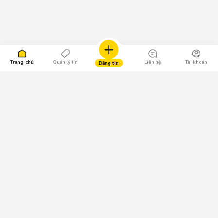
Trang chủ
Quản lý tin
Liên hệ
Tài khoản
Đăng tin
109.000 Bình chọn
Tải ứng dụng Chợ Tốt
Về Chợ Tốt
Quy chế sàn
Chính sách bảo mật
Giải quyết tranh chấp
CÔNG TY TNHH CHỢ TỐT - Người đại diện theo pháp luật:
Nguyễn Trọng Tấn; GPDKKD: 0312120782 do Sở KH & ĐT TP.HCM cấp ngày
11/01/2013;
GPMXH: 185/GP-BTTTT do Bộ Thông tin và Truyền thông
cấp ngày 09/07/2024 - Chịu trách nhiệm