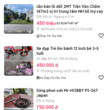
cần bán lô đất 2MT Trần Văn Chẩm
147m2 vị trí trung tâm NH hỗ trợ vay
Đất thổ cư
Ngang 6,5 m
450 triệu
3,1 tr/m²
147 m²
Xã Phước Vĩnh An
(
Xã Củ Chi
mới)
1 phút trước
5
Ông Trẻ Tây Bắc
Xe đạp Trẻ Em bánh 12 inch bé 3-5
tuổi
Xe đạp trẻ em
Đã sử dụng
450.000 đ
Phường Hưng Lợi
(
P. Tân An
mới)
1 phút trước
4
Xe Đạp Cũ Cần Thơ
Súng phun sơn Mr-HOBBY PS-267
Japan
Đã sử dụng
750.000 đ