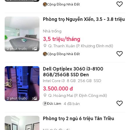
Cộng Đồng Nhà Đất
Phòng trọ Nguyễn Xiển, 3.5 - 3.8 triệu
Nhà trống
3,5 triệu/tháng
Q. Thanh Xuân
(
P. Khương Đình
mới)
2 phút trước
3
Cộng Đồng Nhà Đất
Dell Optiplex 3060 i3-8100
8GB/256GB SSD Đen
Intel Core i3
8 GB
256 GB
SSD
3.500.000 đ
Q. Hoàng Mai
(
P. Định Công
mới)
2 phút trước
3
4
đã bán
Đức Lâm
Phòng trọ 2 ngủ 6 triệu Tân Triều