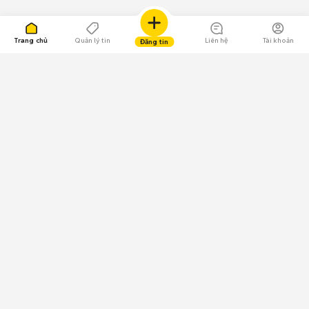
Trang chủ
Quản lý tin
Liên hệ
Tài khoản
Đăng tin
109.000 Bình chọn
Tải ứng dụng Chợ Tốt
Về Chợ Tốt
Quy chế sàn
Chính sách bảo mật
Giải quyết tranh chấp
CÔNG TY TNHH CHỢ TỐT - Người đại diện theo pháp luật:
Nguyễn Trọng Tấn; GPDKKD: 0312120782 do Sở KH & ĐT TP.HCM cấp ngày
11/01/2013;
GPMXH: 185/GP-BTTTT do Bộ Thông tin và Truyền thông
cấp ngày 09/07/2024 - Chịu trách nhiệm
nội dung: Trần Hoàng Ly.
Chính sách sử dụng