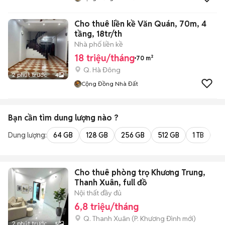
Cho thuê liền kề Văn Quán, 70m, 4
tầng, 18tr/th
Nhà phố liền kề
18 triệu/tháng
70 m²
Q. Hà Đông
2 phút trước
4
Cộng Đồng Nhà Đất
Bạn cần tìm
dung lượng
nào ?
Dung lượng:
64 GB
128 GB
256 GB
512 GB
1 TB
2 
Cho thuê phòng trọ Khương Trung,
Thanh Xuân, full đồ
Nội thất đầy đủ
6,8 triệu/tháng
Q. Thanh Xuân
(
P. Khương Đình
mới)
2 phút trước
5