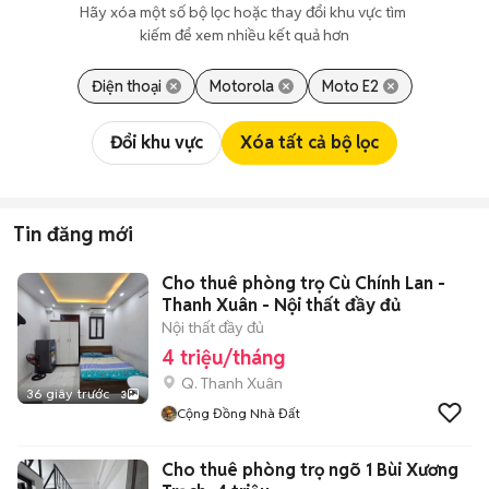
Hãy xóa một số bộ lọc hoặc thay đổi khu vực tìm 
kiếm để xem nhiều kết quả hơn
Điện thoại
Motorola
Moto E2
Đổi khu vực
Xóa tất cả bộ lọc
Tin đăng mới
Cho thuê phòng trọ Cù Chính Lan -
Thanh Xuân - Nội thất đầy đủ
Nội thất đầy đủ
4 triệu/tháng
Q. Thanh Xuân
36 giây trước
3
Cộng Đồng Nhà Đất
Cho thuê phòng trọ ngõ 1 Bùi Xương