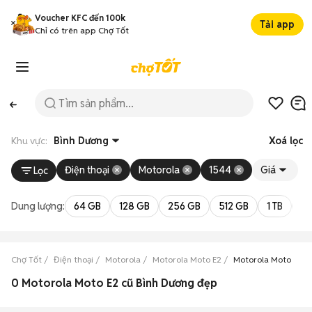
Voucher KFC đến 100k
Tải app
Chỉ có trên app Chợ Tốt
Khu vực:
Bình Dương
Xoá lọc
Điện thoại
Motorola
1544
Giá
Lọc
Dung lượng:
64 GB
128 GB
256 GB
512 GB
1 TB
2 
Chợ Tốt
Điện thoại
Motorola
Motorola Moto E2
Motorola Moto E2 B
0 Motorola Moto E2 cũ Bình Dương đẹp