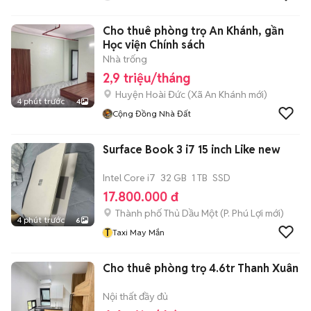
Cho thuê phòng trọ An Khánh, gần
Học viện Chính sách
Nhà trống
2,9 triệu/tháng
Huyện Hoài Đức
(
Xã An Khánh
mới)
4 phút trước
4
Cộng Đồng Nhà Đất
Surface Book 3 i7 15 inch Like new
Intel Core i7
32 GB
1 TB
SSD
17.800.000 đ
Thành phố Thủ Dầu Một
(
P. Phú Lợi
mới)
4 phút trước
6
T
Taxi May Mắn
Cho thuê phòng trọ 4.6tr Thanh Xuân
Nội thất đầy đủ