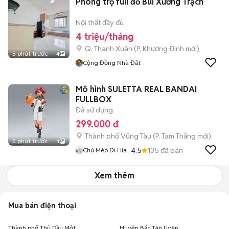
Phòng trọ full đồ Bùi Xương Trạch
Nội thất đầy đủ
4 triệu/tháng
Q. Thanh Xuân
(
P. Khương Đình
mới)
5 phút trước
4
Cộng Đồng Nhà Đất
Mô hình SULETTA REAL BANDAI
FULLBOX
Đã sử dụng
299.000 đ
Thành phố Vũng Tàu
(
P. Tam Thắng
mới)
5 phút trước
1
4.5
135
đã bán
Chú Mèo Đi Hia
Xem thêm
Mua bán điện thoại
Thành phố Thủ Dầu Một
Huyện Bắc Tân Uyên