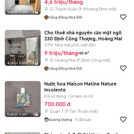
4,6 triệu/tháng
Q. Thanh Xuân
(
P. Khương Đình
mới)
4 phút trước
5
Cộng Đồng Nhà Đất
Cho thuê nhà nguyên căn mặt ngõ
230 Định Công Thượng, Hoàng Mai
3 PN
Nhà mặt phố, mặt tiền
9 triệu/tháng
40 m²
Q. Hoàng Mai
(
P. Định Công
mới)
4 phút trước
5
Cộng Đồng Nhà Đất
Nước hoa Maison Matine Nature
Insolente
Đã sử dụng
Cả nam và nữ
700.000 đ
Quận 7
(
P. Tân Thuận
mới)
5 phút trước
3
11
đã bán
Quang Dương