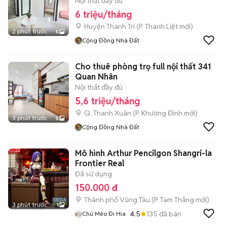
Nội thất đầy đủ
6 triệu/tháng
Huyện Thanh Trì
(
P. Thanh Liệt
mới)
2 phút trước
5
Cộng Đồng Nhà Đất
Cho thuê phòng trọ full nội thất 341
Quan Nhân
Nội thất đầy đủ
5,6 triệu/tháng
Q. Thanh Xuân
(
P. Khương Đình
mới)
3 phút trước
5
Cộng Đồng Nhà Đất
Mô hình Arthur Pencilgon Shangri-la
Frontier Real
Đã sử dụng
150.000 đ
Thành phố Vũng Tàu
(
P. Tam Thắng
mới)
3 phút trước
1
4.5
135
đã bán
Chú Mèo Đi Hia