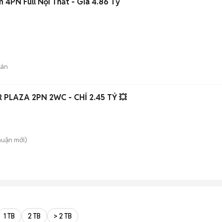
4PN Full Nội Thất - Giá 4.86 Tỷ
)
bán
PLAZA 2PN 2WC - CHỈ 2.45 TỶ 💥
huận
mới)
1 TB
2 TB
> 2 TB