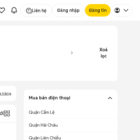
Đăng nhập
Đăng tin
Liên hệ
Xoá
lọc
a hàng
Mua bán điện thoại
Quận Cẩm Lệ
ới
Quận Hải Châu
Quận Liên Chiểu