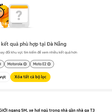
 kết quả phù hợp tại Đà Nẵng
hay đổi khu vực tìm kiếm để xem nhiều kết quả hơn
Motorola
Moto E2
 vực
Xóa tất cả bộ lọc
ỚI ngang 5M, xe hơi ngủ trong nhà gần nhà ga T3