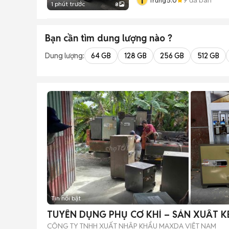
T
Trung
1 phút trước
8
Bạn cần tìm
dung lượng
nào ?
Dung lượng:
64 GB
128 GB
256 GB
512 GB
Tin nổi bật
TUYỂN DỤNG PHỤ CƠ KHÍ – SẢN XUẤT K
CÔNG TY TNHH XUẤT NHẬP KHẨU MAXDA VIỆT NAM