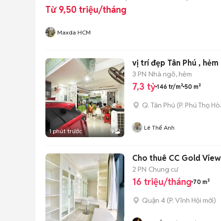
Từ 9,50 triệu/tháng
Maxda HCM
vị trí đẹp Tân Phú , hẻm
3 PN
Nhà ngõ, hẻm
7,3 tỷ
146 tr/m²
50 m²
Q. Tân Phú
(
P. Phú Thọ Hò
Lê Thế Anh
1 phút trước
9
Cho thuê CC Gold View 
2 PN
Chung cư
16 triệu/tháng
70 m²
Quận 4
(
P. Vĩnh Hội
mới)