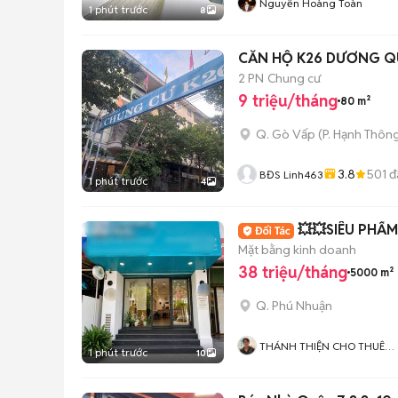
Nguyễn Hoàng Toàn
1 phút trước
8
2 PN
Chung cư
9 triệu/tháng
80 m²
Q. Gò Vấp
(
P. Hạnh Thôn
3.8
501
đ
BĐS Linh463
1 phút trước
4
Mặt bằng kinh doanh
38 triệu/tháng
5000 m²
Q. Phú Nhuận
THÁNH THIỆN CHO THUÊ
1 phút trước
10
NHÀ