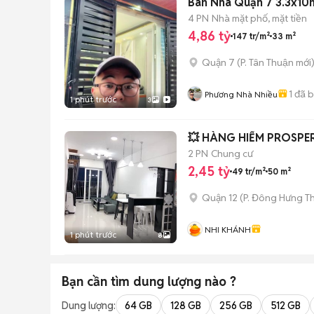
Bán Nhà Quận 7 3.3x10m 
4 PN
Nhà mặt phố, mặt tiền
4,86 tỷ
147 tr/m²
33 m²
Quận 7
(
P. Tân Thuận
mới
1
đã 
Phương Nhà Nhiều
1 phút trước
3
💥 HÀNG HIẾM PROSPER 
2 PN
Chung cư
2,45 tỷ
49 tr/m²
50 m²
Quận 12
(
P. Đông Hưng T
NHI KHÁNH
1 phút trước
8
Bạn cần tìm
dung lượng
nào ?
Dung lượng:
64 GB
128 GB
256 GB
512 GB