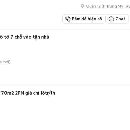
Quận 12
(
P. Trung Mỹ Tâ
Bấm để hiện số
Chat
 ô tô 7 chỗ vào tận nhà
a
mới)
70m2 2PN giá chỉ 16tr/th