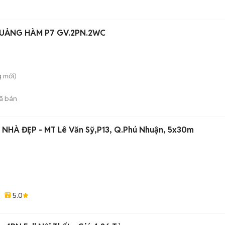
CĂN HỘ K26 DƯƠNG QUẢNG HÀM P7 GV.2PN.2WC
g
mới)
ã bán
💥💥SIÊU PHẨM NHÀ ĐẸP - MT Lê Văn Sỹ,P13, Q.Phú Nhuận, 5x30m
5.0