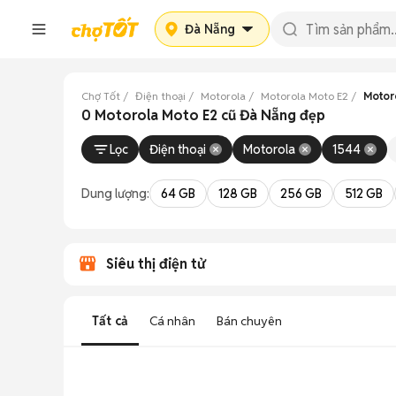
Đà Nẵng
Chợ Tốt
Điện thoại
Motorola
Motorola Moto E2
Motor
0 Motorola Moto E2 cũ Đà Nẵng đẹp
Lọc
Điện thoại
Motorola
1544
Dung lượng:
64 GB
128 GB
256 GB
512 GB
Siêu thị điện tử
Tất cả
Cá nhân
Bán chuyên