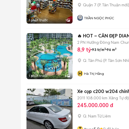
Quận 7
(
P. Tân Thuận
mới
TRẦN NGỌC PHÚC
1 phút trước
1
🔥 HOT – CĂN ĐẸP DIA
2 PN
Hướng Đông Nam
Chun
8,9 tỷ
93 tr/m²
96 m²
Q. Tân Phú
(
P. Tân Sơn Nhì
H
Hà Thị Hằng
1 phút trước
6
Xe cọp c200 w204 chính 
2011
108.000 km
Xăng
Tự đ
245.000.000 đ
Q. Nam Từ Liêm
5.0
9
đã bán