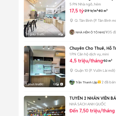
5 PN
Nhà ngõ, hẻm
17,5 tỷ
219 tr/m²
80 m²
Q. Tân Bình
(
P. Tân Bình
mớ
35
đ
NHÀ HẺM Ô TÔ NHƯ Ý
31 giây trước
8
Chuyên Cho Thuê, Hỗ Tr
1 PN
Căn hộ dịch vụ, mini
4,5 triệu/tháng
50 m²
Quận 10
(
P. Vườn Lài
mới)
2
đã bán
Trần Thanh Lập
1 phút trước
12
TUYỂN 2 NHÂN VIÊN B
NHÀ SÁCH ANH QUỐC
Đến 7,50 triệu/tháng