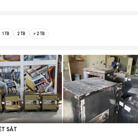
1 TB
2 TB
> 2 TB
ÉT SẮT