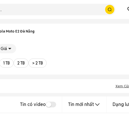
ola Moto E2 Đà Nẵng
Giá
1 TB
2 TB
> 2 TB
Xem Cử
Tin có video
Tin mới nhất
Dạng lư