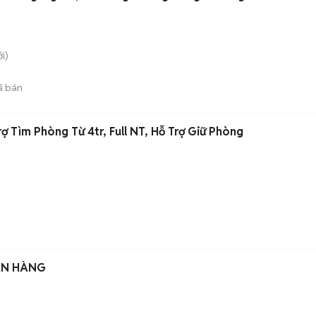
i)
ã bán
ợ Tìm Phòng Từ 4tr, Full NT, Hỗ Trợ Giữ Phòng
ÁN HÀNG