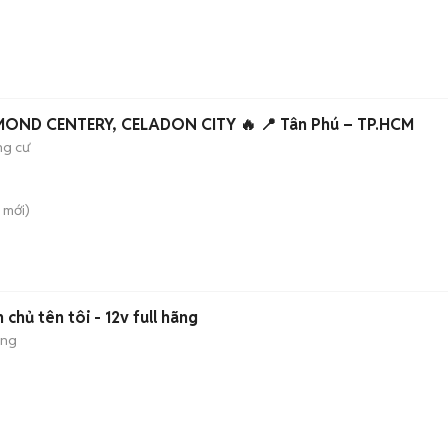
)
MOND CENTERY, CELADON CITY 🔥 📍 Tân Phú – TP.HCM
g cư
mới)
chủ tên tôi - 12v full hãng
ộng