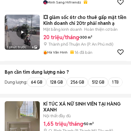
Minh Sang Hifriendz
💥 giảm sốc 6tr cho thuê gấp mặt tiền
Kinh doanh chỉ 20tr phải nhanh ạ
Mặt bằng kinh doanh
Hoàn thiện cơ bản
20 triệu/tháng
300 m²
Thành phố Thuận An
(
P. An Phú
mới)
1 phút trước
6
16
đã bán
Hà Văn Hinh
Bạn cần tìm
dung lượng
nào ?
Dung lượng:
64 GB
128 GB
256 GB
512 GB
1 TB
2 
KÍ TÚC XÁ NỮ SINH VIÊN TẠI HÀNG
XANH
Nội thất đầy đủ
1,65 triệu/tháng
50 m²
Q. Bình Thạnh
(
P. Thạnh Mỹ Tây
mới)