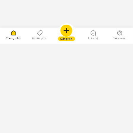
Trang chủ
Quản lý tin
Liên hệ
Tài khoản
Đăng tin
109.000 Bình chọn
Tải ứng dụng Chợ Tốt
Về Chợ Tốt
Quy chế sàn
Chính sách bảo mật
Giải quyết tranh chấp
CÔNG TY TNHH CHỢ TỐT - Người đại diện theo pháp luật:
Nguyễn Trọng Tấn; GPDKKD: 0312120782 do Sở KH & ĐT TP.HCM cấp ngày