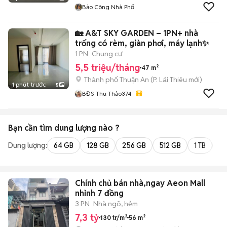
Bảo Công Nhà Phố
🏡 A&T SKY GARDEN – 1PN+ nhà
trống có rèm, giàn phơi, máy lạnh✨
1 PN
Chung cư
5,5 triệu/tháng
47 m²
Thành phố Thuận An
(
P. Lái Thiêu
mới)
1 phút trước
5
BĐS Thu Thảo374
Bạn cần tìm
dung lượng
nào ?
Dung lượng:
64 GB
128 GB
256 GB
512 GB
1 TB
2 
Chính chủ bán nhà,ngay Aeon Mall
nhỉnh 7 đồng
3 PN
Nhà ngõ, hẻm
7,3 tỷ
130 tr/m²
56 m²