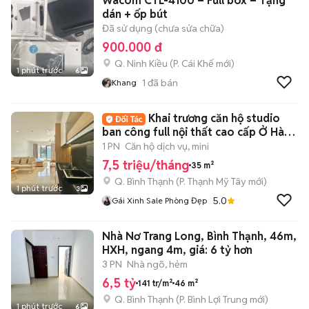
Wacom CTL-4100 – Full box – Tặng
dán + ốp bút
Đã sử dụng (chưa sửa chữa)
900.000 đ
Q. Ninh Kiều
(
P. Cái Khế
mới)
1 phút trước
6
1
đã bán
Khang
Khai trương căn hộ studio
ban công full nội thất cao cấp Ở Hàng
Xanh
1 PN
Căn hộ dịch vụ, mini
7,5 triệu/tháng
35 m²
Q. Bình Thạnh
(
P. Thạnh Mỹ Tây
mới)
1 phút trước
3
5.0
Gái Xinh Sale Phòng Đẹp
Nhà Nơ Trang Long, Bình Thạnh, 46m,
HXH, ngang 4m, giá: 6 tỷ hơn
3 PN
Nhà ngõ, hẻm
6,5 tỷ
141 tr/m²
46 m²
Q. Bình Thạnh
(
P. Bình Lợi Trung
mới)
1 phút trước
6