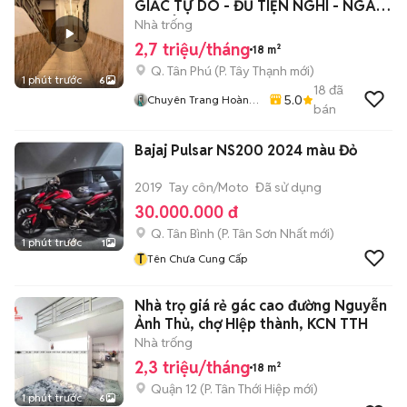
GIẤC TỰ DO - ĐỦ TIỆN NGHI - NGAY
ĐH CÔNG THƯƠNG
Nhà trống
2,7 triệu/tháng
18 m²
Q. Tân Phú
(
P. Tây Thạnh
mới)
1 phút trước
6
18
đã
5.0
Chuyên Trang Hoàng
bán
Sơn
Bajaj Pulsar NS200 2024 màu Đỏ
2019
Tay côn/Moto
Đã sử dụng
30.000.000 đ
Q. Tân Bình
(
P. Tân Sơn Nhất
mới)
1 phút trước
1
T
Tên Chưa Cung Cấp
Nhà trọ giá rẻ gác cao đường Nguyễn
Ảnh Thủ, chợ HIệp thành, KCN TTH
Nhà trống
2,3 triệu/tháng
18 m²
Quận 12
(
P. Tân Thới Hiệp
mới)
1 phút trước
6