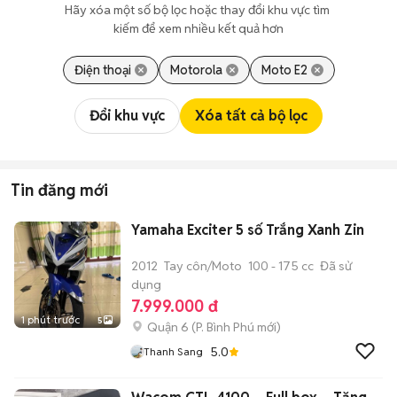
Hãy xóa một số bộ lọc hoặc thay đổi khu vực tìm 
kiếm để xem nhiều kết quả hơn
Điện thoại
Motorola
Moto E2
Đổi khu vực
Xóa tất cả bộ lọc
Tin đăng mới
Yamaha Exciter 5 số Trắng Xanh Zin
2012
Tay côn/Moto
100 - 175 cc
Đã sử
dụng
7.999.000 đ
1 phút trước
5
Quận 6
(
P. Bình Phú
mới)
5.0
Thanh Sang