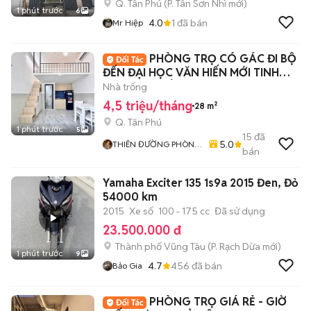
Q. Tân Phú
(
P. Tân Sơn Nhì
mới)
1 phút trước
6
4.0
1
đã bán
Mr Hiệp
PHÒNG TRỌ CÓ GÁC ĐI BỘ
ĐẾN ĐẠI HỌC VĂN HIẾN MỚI TINH
CHO SINH VIÊN
Nhà trống
4,5 triệu/tháng
28 m²
Q. Tân Phú
1 phút trước
5
15
đã
5.0
THIÊN ĐƯỜNG PHÒNG
bán
TRỌ - ALO HOME
Yamaha Exciter 135 1s9a 2015 Đen, Đỏ
54000 km
2015
Xe số
100 - 175 cc
Đã sử dụng
23.500.000 đ
Thành phố Vũng Tàu
(
P. Rạch Dừa
mới)
1 phút trước
9
4.7
456
đã bán
Bảo Gia
PHÒNG TRỌ GIÁ RẺ - GIỜ