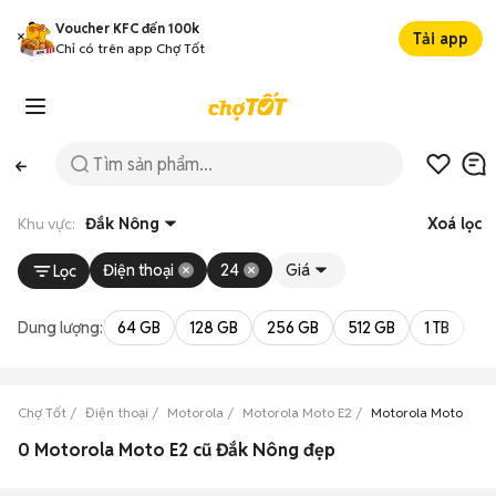
Voucher KFC đến 100k
Tải app
Chỉ có trên app Chợ Tốt
Khu vực:
Đắk Nông
Xoá lọc
Điện thoại
24
Giá
Lọc
Dung lượng:
64 GB
128 GB
256 GB
512 GB
1 TB
2 
Chợ Tốt
Điện thoại
Motorola
Motorola Moto E2
Motorola Moto E2 
0 Motorola Moto E2 cũ Đắk Nông đẹp