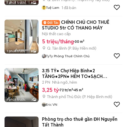
1 phút trước
8
T
1
đã bán
Tuệ Lam
CHÍNH CHỦ CHO THUÊ
STUDIO 5tr CÓ THANG MÁY
Nội thất cao cấp
5 triệu/tháng
30 m²
Q. Tân Bình
(
P. Bảy Hiền
mới)
1 phút trước
8
TyTy Phòng Thuê Chính Chủ
3.15 TỶ● Chợ Hiệp Bình●2
TẦNG●2PN● HẺM TO●SẠCH
THOÁNG
2 PN
Nhà ngõ, hẻm
3,25 tỷ
72 tr/m²
45 m²
Thành phố Thủ Đức
(
P. Hiệp Bình
mới)
1 phút trước
3
Eric VN
Phòng trọ cho thuê gần ĐH Nguyễn
Tất Thành