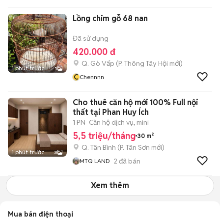
Lồng chim gỗ 68 nan
Đã sử dụng
420.000 đ
Q. Gò Vấp
(
P. Thông Tây Hội
mới)
1 phút trước
1
C
Chennnn
Cho thuê căn hộ mới 100% Full nội
thất tại Phan Huy Ích
1 PN
Căn hộ dịch vụ, mini
5,5 triệu/tháng
30 m²
Q. Tân Bình
(
P. Tân Sơn
mới)
1 phút trước
3
2
đã bán
MTQ LAND
Xem thêm
Mua bán điện thoại