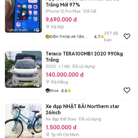
Trắng Mới 97%
iPhone 12 Pro Max
128 GB
9.690.000 đ
Hà Nội
1 phút trước
5
297
đã
4.7
ĐIỆN THOẠI AK TẬN
bán
TÂM TRÁCH NHIỆM
Teraco TERA100MB1 2020 990kg
Trắng
2020
< 1 tấn
Đã sử dụng
140.000.000 đ
Đà Nẵng
1 phút trước
9
4.6
Khoa
Xe đạp NHẬT BÃI Northern star
26inch
Xe đạp thể thao
Đã sử dụng
1.500.000 đ
Tp Hồ Chí Minh
1 phút trước
9