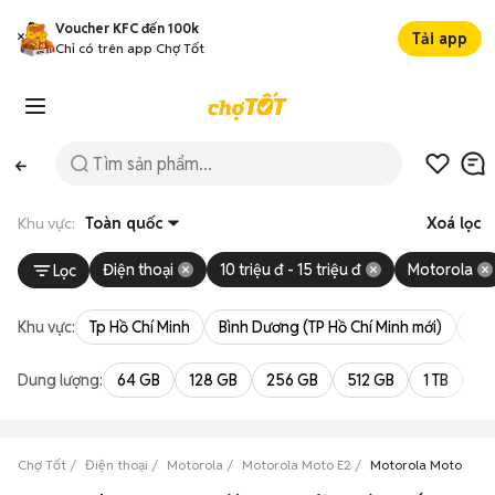
Voucher KFC đến 100k
Tải app
Chỉ có trên app Chợ Tốt
Khu vực:
Toàn quốc
Xoá lọc
Điện thoại
10 triệu đ - 15 triệu đ
Motorola
Lọc
Khu vực:
Tp Hồ Chí Minh
Bình Dương (TP Hồ Chí Minh mới)
Bà 
Dung lượng:
64 GB
128 GB
256 GB
512 GB
1 TB
2 
Chợ Tốt
Điện thoại
Motorola
Motorola Moto E2
Motorola Moto E2 giá