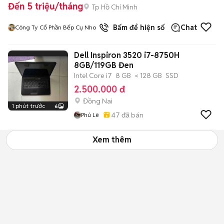
Đến 5 triệu/tháng
Tp Hồ Chí Minh
Bấm để hiện số
Chat
Công Ty Cổ Phần Bếp Cụ Nho
Dell Inspiron 3520 i7-8750H
8GB/119GB Đen
Intel Core i7
8 GB
< 128 GB
SSD
2.500.000 đ
Đồng Nai
1 phút trước
6
47
đã bán
Phú Lê
Xem thêm