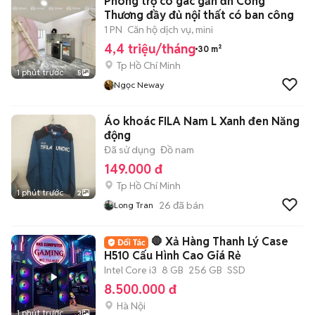
Phòng trọ có gác gần đh Công
Thương đầy đủ nội thất có ban công
1 PN
Căn hộ dịch vụ, mini
4,4 triệu/tháng
30 m²
Tp Hồ Chí Minh
1 phút trước
5
Ngọc Neway
Áo khoác FILA Nam L Xanh đen Năng
động
Đã sử dụng
Đồ nam
149.000 đ
Tp Hồ Chí Minh
1 phút trước
2
26
đã bán
Long Tran
🛑 Xả Hàng Thanh Lý Case
H510 Cấu Hình Cao Giá Rẻ
Intel Core i3
8 GB
256 GB
SSD
8.500.000 đ
Hà Nội
1 phút trước
3