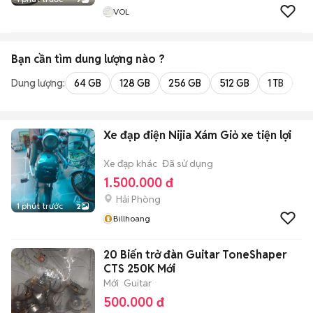
VOL
Bạn cần tìm
dung lượng
nào ?
Dung lượng:
64 GB
128 GB
256 GB
512 GB
1 TB
2 
Xe đạp điện Nijia Xám Giỏ xe tiện lợi
Xe đạp khác
Đã sử dụng
1.500.000 đ
Hải Phòng
1 phút trước
2
Billhoang
20 Biến trở đàn Guitar ToneShaper
CTS 250K Mới
Mới
Guitar
500.000 đ