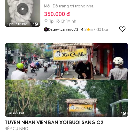
Mới
Đồ trang trí trong nhà
350.000 đ
Tp Hồ Chí Minh
1 phút trước
1
4.3
87
đã bán
Daquytuanngoc12
Tin nổi bật
1
TUYỂN NHÂN VIÊN BÁN XÔI BUỔI SÁNG Q2
BẾP CỤ NHO