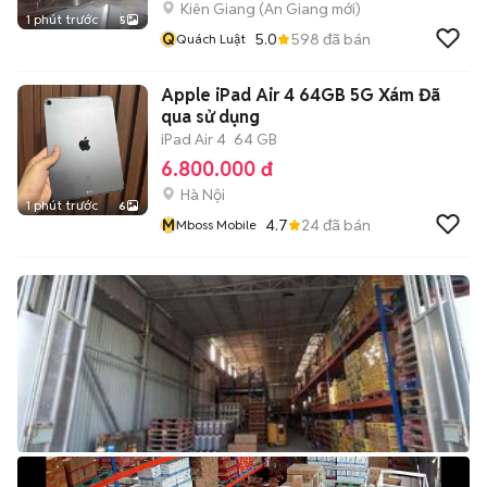
Kiên Giang
(
An Giang
mới)
1 phút trước
5
Q
5.0
598
đã bán
Quách Luật
Apple iPad Air 4 64GB 5G Xám Đã
qua sử dụng
iPad Air 4
64 GB
6.800.000 đ
Hà Nội
1 phút trước
6
M
4.7
24
đã bán
Mboss Mobile