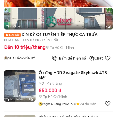
Tin nổi bật
4
DÌN KÝ Q1 TUYỂN TIẾP THỰC CA TRƯA
NHÀ HÀNG DÌN KÝ NGUYỄN TRÃI
Đến 10 triệu/tháng
Tp Hồ Chí Minh
Bấm để hiện số
Chat
NHÀ HÀNG DÌN KÝ
Ổ cứng HDD Seagate Skyhawk 4TB
Mới
Mới
>12 tháng
850.000 đ
Tp Hồ Chí Minh
1 phút trước
2
p
5.0
94
đã bán
Phạm Quang Phúc