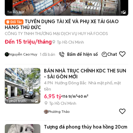
Tin nổi bật
3
TUYỂN DỤNG TÀI XẾ VÀ PHỤ XE TẢI GIAO
HÀNG THỦ ĐỨC
CÔNG TY TNHH THƯƠNG MẠI DỊCH VỤ HUY HÀ FOODS
Đến 15 triệu/tháng
Tp Hồ Chí Minh
1
đã bán
Bấm để hiện số
Chat
Nguyễn Cao Huy
BÁN NHÀ TRỤC CHÍNH KDC THE SUN
- SÀI GÒN MỚI
4 PN
Hướng Đông Bắc
Nhà mặt phố, mặt
tiền
6,95 tỷ
116 tr/m²
60 m²
1 phút trước
10
Tp Hồ Chí Minh
Phương Thảo
Tượng đá phong thủy hoa hồng 20cm