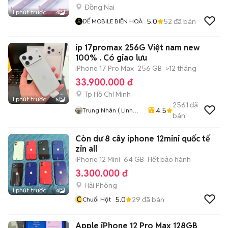
Đồng Nai
1 phút trước
4
5.0
52
đã bán
ĐẾ MOBILE BIÊN HOÀ
ip 17promax 256G Việt nam new
100% . Có giao lưu
iPhone 17 Pro Max
256 GB
>12 tháng
33.900.000 đ
Tp Hồ Chí Minh
1 phút trước
5
2561
đã
4.5
Trung Nhân ( Linh
bán
Xuân . Thủ Đức .
Tphcm)
Còn dư 8 cây iphone 12mini quốc tế
zin all
iPhone 12 Mini
64 GB
Hết bảo hành
3.300.000 đ
Hải Phòng
1 phút trước
4
C
5.0
29
đã bán
Chuối Hột
Apple iPhone 12 Pro Max 128GB