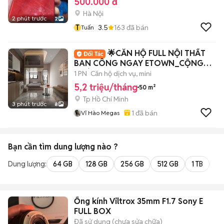
500.000 đ
Hà Nội
2 phút trước
2
T
3.5
163
đã bán
Tuấn
🌟CĂN HỘ FULL NỘI THẤT
BAN CÔNG NGAY ETOWN_CỘNG
HOÀ
1 PN
Căn hộ dịch vụ, mini
5,2 triệu/tháng
50 m²
Tp Hồ Chí Minh
3 phút trước
8
1
đã bán
Vĩ Hào Megas
Bạn cần tìm
dung lượng
nào ?
Dung lượng:
64 GB
128 GB
256 GB
512 GB
1 TB
2 
Ống kính Viltrox 35mm F1.7 Sony E
FULL BOX
Đã sử dụng (chưa sửa chữa)