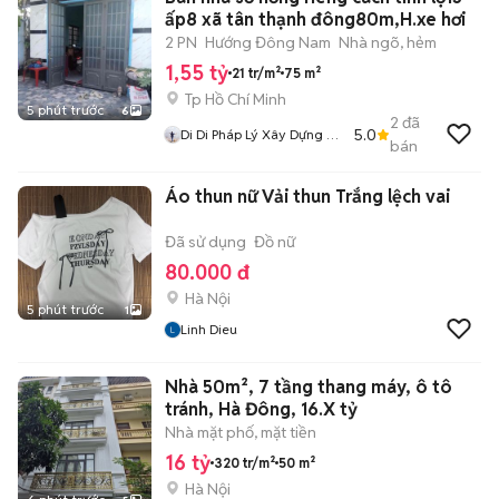
ấp8 xã tân thạnh đông80m,H.xe hơi
2 PN
Hướng Đông Nam
Nhà ngõ, hẻm
1,55 tỷ
21 tr/m²
75 m²
Tp Hồ Chí Minh
5 phút trước
6
2
đã
5.0
Di Di Pháp Lý Xây Dựng Củ
bán
Chi
Áo thun nữ Vải thun Trắng lệch vai
Đã sử dụng
Đồ nữ
80.000 đ
Hà Nội
5 phút trước
1
Linh Dieu
Nhà 50m², 7 tầng thang máy, ô tô
tránh, Hà Đông, 16.X tỷ
Nhà mặt phố, mặt tiền
16 tỷ
320 tr/m²
50 m²
Hà Nội