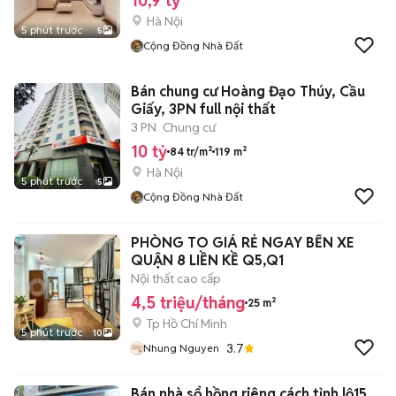
10,9 tỷ
Hà Nội
5 phút trước
5
Cộng Đồng Nhà Đất
Bán chung cư Hoàng Đạo Thúy, Cầu
Giấy, 3PN full nội thất
3 PN
Chung cư
10 tỷ
84 tr/m²
119 m²
Hà Nội
5 phút trước
5
Cộng Đồng Nhà Đất
PHÒNG TO GIÁ RẺ NGAY BẾN XE
QUẬN 8 LIỀN KỀ Q5,Q1
Nội thất cao cấp
4,5 triệu/tháng
25 m²
Tp Hồ Chí Minh
5 phút trước
10
3.7
Nhung Nguyen
Bán nhà sổ hồng riêng cách tỉnh lộ15