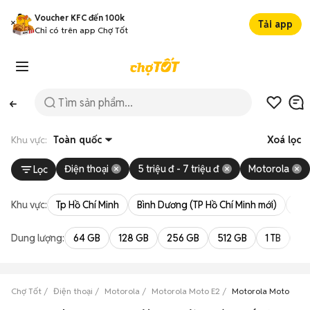
Voucher KFC đến 100k
Tải app
Chỉ có trên app Chợ Tốt
Khu vực:
Toàn quốc
Xoá lọc
Điện thoại
5 triệu đ - 7 triệu đ
Motorola
Lọc
Khu vực:
Tp Hồ Chí Minh
Bình Dương (TP Hồ Chí Minh mới)
Bà 
Dung lượng:
64 GB
128 GB
256 GB
512 GB
1 TB
2 
Chợ Tốt
Điện thoại
Motorola
Motorola Moto E2
Motorola Moto E2 giá