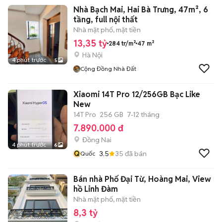
Nhà Bạch Mai, Hai Bà Trưng, 47m², 6
tầng, full nội thất
Nhà mặt phố, mặt tiền
13,35 tỷ
284 tr/m²
47 m²
Hà Nội
4 phút trước
5
Cộng Đồng Nhà Đất
Xiaomi 14T Pro 12/256GB Bạc Like
New
14T Pro
256 GB
7-12 tháng
7.890.000 đ
Đồng Nai
4 phút trước
6
Q
3.5
35
đã bán
Quốc
Bán nhà Phố Đại Từ, Hoàng Mai, View
hồ Linh Đàm
Nhà mặt phố, mặt tiền
8,3 tỷ