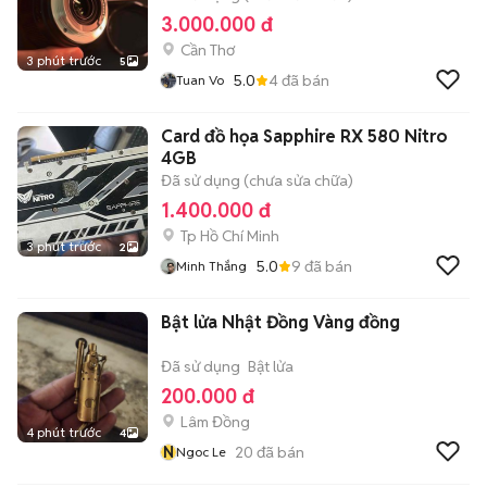
3.000.000 đ
Cần Thơ
3 phút trước
5
5.0
4
đã bán
Tuan Vo
Card đồ họa Sapphire RX 580 Nitro
4GB
Đã sử dụng (chưa sửa chữa)
1.400.000 đ
Tp Hồ Chí Minh
3 phút trước
2
5.0
9
đã bán
Minh Thắng
Bật lửa Nhật Đồng Vàng đồng
Đã sử dụng
Bật lửa
200.000 đ
Lâm Đồng
4 phút trước
4
N
20
đã bán
Ngoc Le