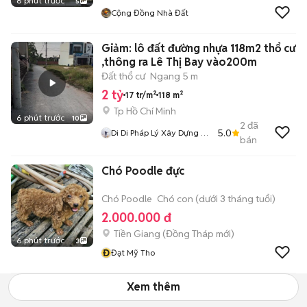
6 phút trước
5
Cộng Đồng Nhà Đất
Giảm: lô đất đường nhựa 118m2 thổ cư
,thông ra Lê Thị Bay vào200m
Đất thổ cư
Ngang 5 m
2 tỷ
17 tr/m²
118 m²
Tp Hồ Chí Minh
6 phút trước
10
2
đã
5.0
Di Di Pháp Lý Xây Dựng Củ
bán
Chi
Chó Poodle đực
Chó Poodle
Chó con (dưới 3 tháng tuổi)
2.000.000 đ
Tiền Giang
(
Đồng Tháp
mới)
6 phút trước
3
Đ
Đạt Mỹ Tho
Xem thêm