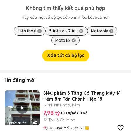
Không tìm thấy kết quả phù hợp
Hãy xóa một số bộ lọc để xem nhiều kết quả hơn
Điện thoại
5 triệu đ - 7 tri...
Motorola
Moto E2
Xóa tất cả bộ lọc
Tin đăng mới
Siêu phẩm 5 Tầng Có Thang Máy 1/
Hẻm 8m Tân Chánh Hiệp 18
5 PN
Nhà ngõ, hẻm
7,98 tỷ
100 tr/m²
80 m²
Tp Hồ Chí Minh
1 phút trước
11
BĐS Nhà Phố Quận 12