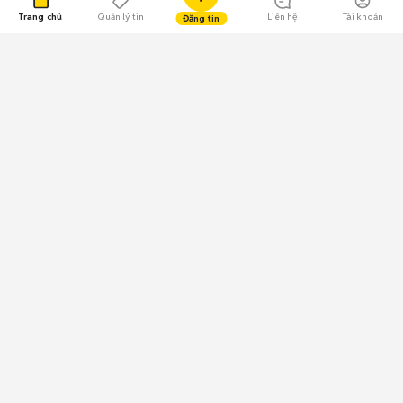
Trang chủ
Quản lý tin
Liên hệ
Tài khoản
Đăng tin
109.000 Bình chọn
Tải ứng dụng Chợ Tốt
Về Chợ Tốt
Quy chế sàn
Chính sách bảo mật
Giải quyết tranh chấp
CÔNG TY TNHH CHỢ TỐT - Người đại diện theo pháp luật:
Nguyễn Trọng Tấn; GPDKKD: 0312120782 do Sở KH & ĐT TP.HCM cấp ngày
11/01/2013;
GPMXH: 185/GP-BTTTT do Bộ Thông tin và Truyền thông
cấp ngày 09/07/2024 - Chịu trách nhiệm