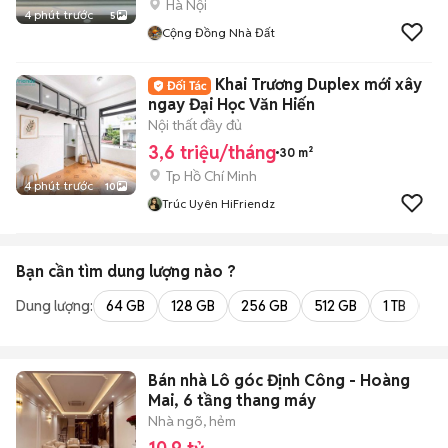
Hà Nội
4 phút trước
5
Cộng Đồng Nhà Đất
Khai Trương Duplex mới xây
ngay Đại Học Văn Hiến
Nội thất đầy đủ
3,6 triệu/tháng
30 m²
Tp Hồ Chí Minh
4 phút trước
10
Trúc Uyên HiFriendz
Bạn cần tìm
dung lượng
nào ?
Dung lượng:
64 GB
128 GB
256 GB
512 GB
1 TB
2 
Bán nhà Lô góc Định Công - Hoàng
Mai, 6 tầng thang máy
Nhà ngõ, hẻm