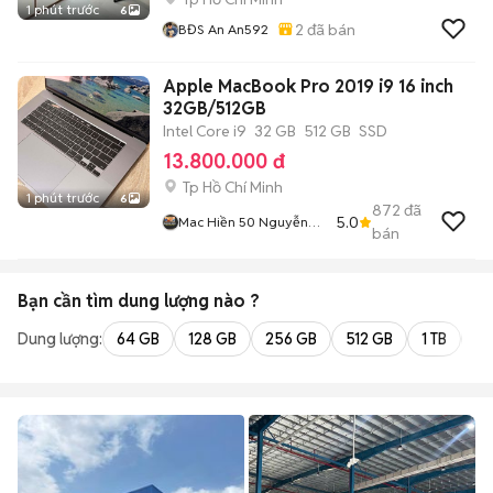
1 phút trước
6
2
đã bán
BĐS An An592
Apple MacBook Pro 2019 i9 16 inch
32GB/512GB
Intel Core i9
32 GB
512 GB
SSD
13.800.000 đ
Tp Hồ Chí Minh
1 phút trước
6
872
đã
5.0
Mac Hiền 50 Nguyễn
bán
Cửu Vân
Bạn cần tìm
dung lượng
nào ?
Dung lượng:
64 GB
128 GB
256 GB
512 GB
1 TB
2 