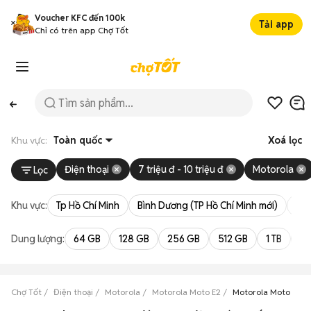
Voucher KFC đến 100k
Tải app
Chỉ có trên app Chợ Tốt
Khu vực:
Toàn quốc
Xoá lọc
Điện thoại
7 triệu đ - 10 triệu đ
Motorola
Lọc
Khu vực:
Tp Hồ Chí Minh
Bình Dương (TP Hồ Chí Minh mới)
Bà 
Dung lượng:
64 GB
128 GB
256 GB
512 GB
1 TB
2 
Chợ Tốt
Điện thoại
Motorola
Motorola Moto E2
Motorola Moto E2 giá