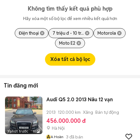
Không tìm thấy kết quả phù hợp
Hãy xóa một số bộ lọc để xem nhiều kết quả hơn
Điện thoại
7 triệu đ - 10 tr...
Motorola
Moto E2
Xóa tất cả bộ lọc
Tin đăng mới
Audi Q5 2.0 2013 Nâu 12 vạn
2013
120.000 km
Xăng
Bán tự động
456.000.000 đ
Hà Nội
1 phút trước
10
A
3
đã bán
A Hoàn