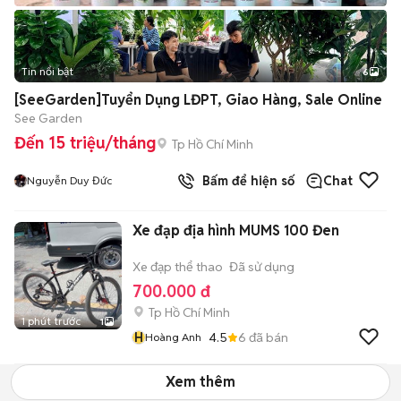
Tin nổi bật
6
+
2
[SeeGarden]Tuyển Dụng LĐPT, Giao Hàng, Sale Online
See Garden
Đến 15 triệu/tháng
Tp Hồ Chí Minh
Bấm để hiện số
Chat
Nguyễn Duy Đức
Xe đạp địa hình MUMS 100 Đen
Xe đạp thể thao
Đã sử dụng
700.000 đ
Tp Hồ Chí Minh
1 phút trước
1
H
4.5
6
đã bán
Hoàng Anh
Xem thêm