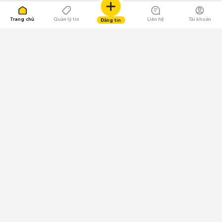
Trang chủ
Quản lý tin
Liên hệ
Tài khoản
Đăng tin
109.000 Bình chọn
Tải ứng dụng Chợ Tốt
Về Chợ Tốt
Quy chế sàn
Chính sách bảo mật
Giải quyết tranh chấp
CÔNG TY TNHH CHỢ TỐT - Người đại diện theo pháp luật:
Nguyễn Trọng Tấn; GPDKKD: 0312120782 do Sở KH & ĐT TP.HCM cấp ngày
11/01/2013;
GPMXH: 185/GP-BTTTT do Bộ Thông tin và Truyền thông