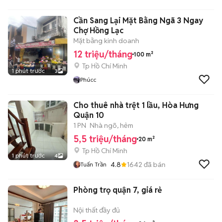
Cần Sang Lại Mặt Bằng Ngã 3 Ngay
Chợ Hồng Lạc
Mặt bằng kinh doanh
12 triệu/tháng
100 m²
Tp Hồ Chí Minh
1 phút trước
3
Phúcc
Cho thuê nhà trệt 1 lầu, Hòa Hưng
Quận 10
1 PN
Nhà ngõ, hẻm
5,5 triệu/tháng
20 m²
Tp Hồ Chí Minh
1 phút trước
4
4.8
1642
đã bán
Tuấn Trần
Phòng trọ quận 7, giá rẻ
Nội thất đầy đủ