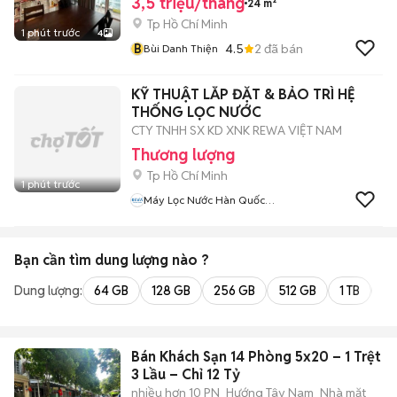
3,5 triệu/tháng
24 m²
Tp Hồ Chí Minh
1 phút trước
4
B
4.5
2
đã bán
Bùi Danh Thiện
KỸ THUẬT LẮP ĐẶT & BẢO TRÌ HỆ
THỐNG LỌC NƯỚC
CTY TNHH SX KD XNK REWA VIỆT NAM
Thương lượng
Tp Hồ Chí Minh
1 phút trước
Máy Lọc Nước Hàn Quốc
REWA
Bạn cần tìm
dung lượng
nào ?
Dung lượng:
64 GB
128 GB
256 GB
512 GB
1 TB
2 
Bán Khách Sạn 14 Phòng 5x20 – 1 Trệt
3 Lầu – Chỉ 12 Tỷ
nhiều hơn 10 PN
Hướng Tây Nam
Nhà mặt