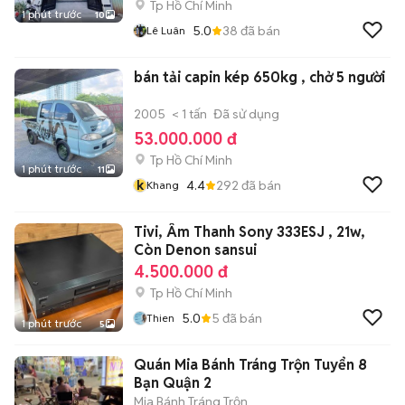
Tp Hồ Chí Minh
1 phút trước
10
5.0
38
đã bán
Lê Luân
bán tải capin kép 650kg , chở 5 người
2005
< 1 tấn
Đã sử dụng
53.000.000 đ
Tp Hồ Chí Minh
1 phút trước
11
k
4.4
292
đã bán
Khang
Tivi, Âm Thanh Sony 333ESJ , 21w,
Còn Denon sansui
4.500.000 đ
Tp Hồ Chí Minh
5.0
5
đã bán
Thien
1 phút trước
5
Quán Mia Bánh Tráng Trộn Tuyển 8
Bạn Quận 2
Mia Bánh Tráng Trộn