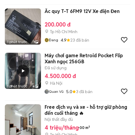
Ắc quy T-T 6FM9 12V Xe điện Đen
200.000 đ
Tp Hồ Chí Minh
Đ
4.9
23
đã bán
Đang
1 phút trước
1
Máy chơi game Retroid Pocket Flip
Xanh ngọc 256GB
Đã sử dụng
4.500.000 đ
Hà Nội
1 phút trước
6
5.0
3
đã bán
Quan Vũ
Free dịch vụ và xe - hỗ trợ giữ phòng
đến cuối tháng 🔥
Nội thất đầy đủ
4 triệu/tháng
30 m²
Tp Hồ Chí Minh