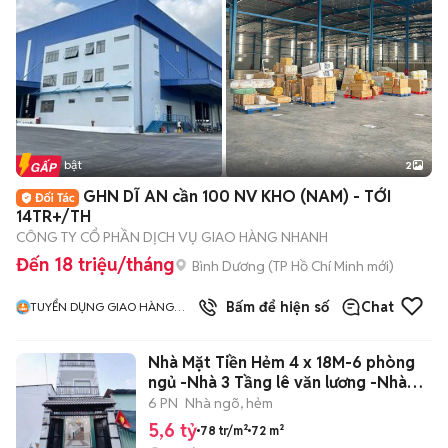
Tin nổi bật
2
GHN DĨ AN cần 100 NV KHO (NAM) - TỚI
14TR+/TH
CÔNG TY CỔ PHẦN DỊCH VỤ GIAO HÀNG NHANH
Đến 18 triệu/tháng
Bình Dương
(
TP Hồ Chí Minh
mới)
Bấm để hiện số
Chat
TUYỂN DỤNG GIAO HÀNG
NHANH MIỀN NAM
Nhà Mặt Tiền Hẻm 4 x 18M-6 phòng
ngủ -Nhà 3 Tầng lê văn lương -Nhà
Bè.
6 PN
Nhà ngõ, hẻm
5,6 tỷ
78 tr/m²
72 m²