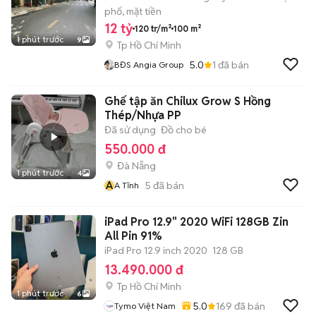
phố, mặt tiền
12 tỷ
120 tr/m²
100 m²
1 phút trước
9
Tp Hồ Chí Minh
5.0
1
đã bán
BĐS Angia Group
Ghế tập ăn Chilux Grow S Hồng
Thép/Nhựa PP
Đã sử dụng
Đồ cho bé
550.000 đ
Đà Nẵng
1 phút trước
4
A
5
đã bán
A Tĩnh
iPad Pro 12.9" 2020 WiFi 128GB Zin
All Pin 91%
iPad Pro 12.9 inch 2020
128 GB
13.490.000 đ
Tp Hồ Chí Minh
1 phút trước
6
5.0
169
đã bán
Tymo Việt Nam