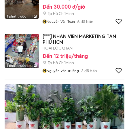
Đến 30.000 đ/giờ
Tp Hồ Chí Minh
1 phút trước
1
N
6
đã bán
Nguyễn Văn Toản
[***] NHÂN VIÊN MARKETING TÂN
PHÚ HCM
HOÀI LÔC QTANI
Đến 12 triệu/tháng
Tp Hồ Chí Minh
1 phút trước
1
N
3
đã bán
Nguyễn Văn Trường