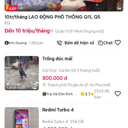
Tin nổi bật
1
10tr/tháng LAO ĐỘNG PHỔ THÔNG Q11, Q5
KQ
Đến 10 triệu/tháng
Quận 11
(
P. Minh Phụng
mới)
1
đã bán
Bấm để hiện số
Chat
Kim Quang
Trống đúc mái
Gà Chọi
Gà lớn (từ 3 tháng tuổi)
800.000 đ
Thành phố Thuận An
(
P. An Phú
mới)
1 phút trước
3
2526
đã
3.7
Trại Gà Đòn Bình
bán
Dương
Redmi Turbo 4
Redmi Turbo 4
256 GB