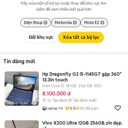
Hãy xóa một số bộ lọc hoặc thay đổi khu vực tìm 
kiếm để xem nhiều kết quả hơn
Điện thoại
Motorola
Moto E2
Đổi khu vực
Xóa tất cả bộ lọc
Tin đăng mới
Hp Dragonfly G2 i5-1145G7 gập 360*
13.3in touch
Intel Core i5
16 GB
256 GB
SSD
8.100.000 đ
Q. Tân Bình
(
P. Tân Bình
mới)
35 giây trước
6
5.0
101
đã bán
Laptop YG
Vivo X200 Ultra 12GB 256GB.zin đẹp.