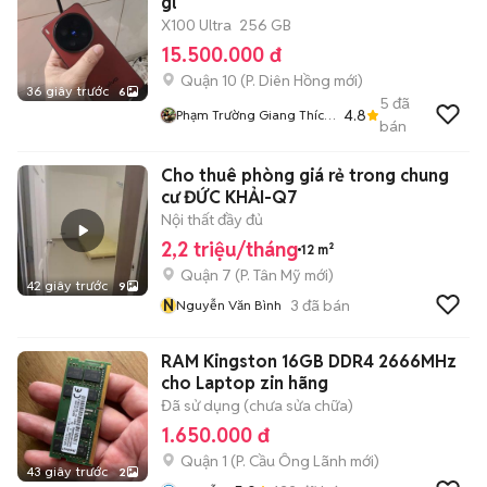
gl
X100 Ultra
256 GB
15.500.000 đ
Quận 10
(
P. Diên Hồng
mới)
36 giây trước
6
5
đã
4.8
Phạm Trường Giang Thích
bán
Giao Lưu
Cho thuê phòng giá rẻ trong chung
cư ĐỨC KHẢI-Q7
Nội thất đầy đủ
2,2 triệu/tháng
12 m²
Quận 7
(
P. Tân Mỹ
mới)
42 giây trước
9
N
3
đã bán
Nguyễn Văn Bình
RAM Kingston 16GB DDR4 2666MHz
cho Laptop zin hãng
Đã sử dụng (chưa sửa chữa)
1.650.000 đ
Quận 1
(
P. Cầu Ông Lãnh
mới)
43 giây trước
2