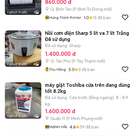
860.000 đ
Q. Bình Tân
(
P. Bình Trị Đông
mới)
1 phút trước
1
H
1.0
13
đã bán
Hưng Thịnh Printer
Nồi cơm điện Sharp 5 lít va 7 lít Trắng
Đã sử dụng
Đã sử dụng
Sharp
1.400.000 đ
Q. Tân Phú
(
P. Tây Thạnh
mới)
1 phút trước
4
T
5.0
3
đã bán
Thu Hồng
máy giặt Toshiba cửa trên đang dùng
tốt 8.2kg
Đã sử dụng
Cửa trước (lồng ngang)
8 - 8.9
kg
1.600.000 đ
1 phút trước
3
Quận 11
(
P. Minh Phụng
mới)
M
4.6
39
đã bán
MẠNH HẢI