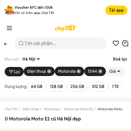
Voucher KFC đến 100k
Tải app
Chỉ có trên app Chợ Tốt
Khu vực:
Hà Nội
Xoá lọc
Điện thoại
Motorola
1544
Giá
Lọc
Dung lượng:
64 GB
128 GB
256 GB
512 GB
1 TB
2 
Chợ Tốt
Điện thoại
Motorola
Motorola Moto E2
Motorola Moto E2 H
0 Motorola Moto E2 cũ Hà Nội đẹp