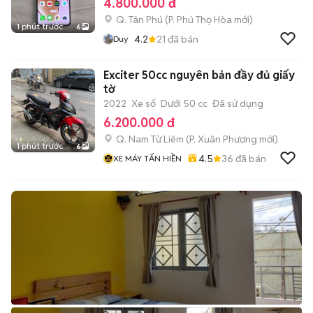
4.800.000 đ
Q. Tân Phú
(
P. Phú Thọ Hòa
mới)
1 phút trước
6
4.2
21
đã bán
Duy
Exciter 50cc nguyên bản đầy đủ giấy
tờ
2022
Xe số
Dưới 50 cc
Đã sử dụng
6.200.000 đ
Q. Nam Từ Liêm
(
P. Xuân Phương
mới)
1 phút trước
6
4.5
36
đã bán
XE MÁY TẤN HIỀN