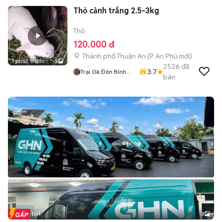
Thỏ cảnh trắng 2.5-3kg
Thỏ
120.000 đ
Thành phố Thuận An
(
P. An Phú
mới)
1 phút trước
3
2526
đã
3.7
Trại Gà Đòn Bình
bán
Dương
Tin nổi bật
3