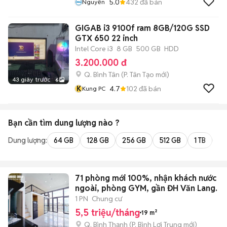
5.0
432
đã bán
Nguyễn
GIGAB i3 9100f ram 8GB/120G SSD
GTX 650 22 inch
Intel Core i3
8 GB
500 GB
HDD
3.200.000 đ
Q. Bình Tân
(
P. Tân Tạo
mới)
43 giây trước
6
K
4.7
102
đã bán
Kung PC
Bạn cần tìm
dung lượng
nào ?
Dung lượng:
64 GB
128 GB
256 GB
512 GB
1 TB
2 
71 phòng mới 100%, nhận khách nước
ngoài, phòng GYM, gần ĐH Văn Lang.
1 PN
Chung cư
5,5 triệu/tháng
19 m²
Q. Bình Thạnh
(
P. Bình Lợi Trung
mới)