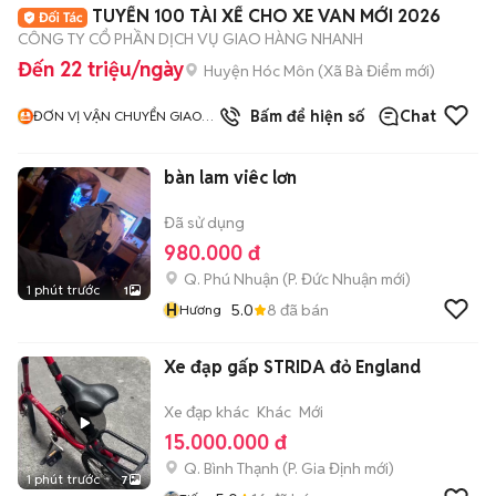
TUYỂN 100 TÀI XẾ CHO XE VAN MỚI 2026
CÔNG TY CỔ PHẦN DỊCH VỤ GIAO HÀNG NHANH
Đến 22 triệu/ngày
Huyện Hóc Môn
(
Xã Bà Điểm
mới)
Bấm để hiện số
Chat
ĐƠN VỊ VẬN CHUYỂN GIAO
HÀNG NHANH
bàn lam viêc lơn
Đã sử dụng
980.000 đ
Q. Phú Nhuận
(
P. Đức Nhuận
mới)
1 phút trước
1
H
5.0
8
đã bán
Hương
Xe đạp gấp STRIDA đỏ England
Xe đạp khác
Khác
Mới
15.000.000 đ
Q. Bình Thạnh
(
P. Gia Định
mới)
1 phút trước
7