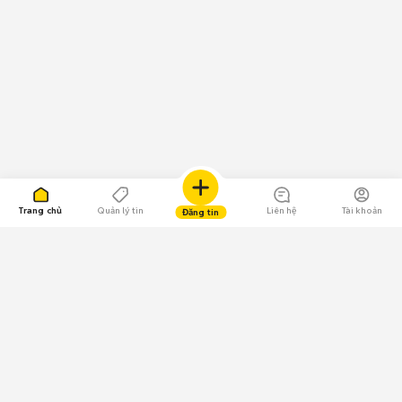
Trang chủ
Quản lý tin
Liên hệ
Tài khoản
Đăng tin
109.000 Bình chọn
Tải ứng dụng Chợ Tốt