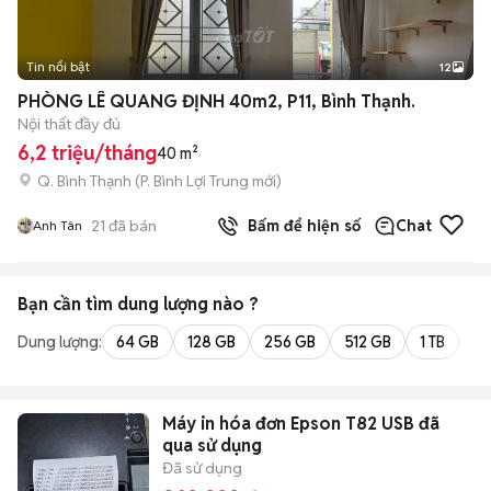
Tin nổi bật
12
+
2
PHÒNG LÊ QUANG ĐỊNH 40m2, P11, Bình Thạnh.
Nội thất đầy đủ
6,2 triệu/tháng
40 m²
Q. Bình Thạnh
(
P. Bình Lợi Trung
mới)
21
đã bán
Bấm để hiện số
Chat
Anh Tân
Bạn cần tìm
dung lượng
nào ?
Dung lượng:
64 GB
128 GB
256 GB
512 GB
1 TB
2 
Máy in hóa đơn Epson T82 USB đã
qua sử dụng
Đã sử dụng