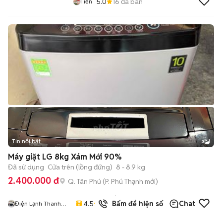
5.0
16
đã bán
Tiến
Tin nổi bật
3
Máy giặt LG 8kg Xám Mới 90%
Đã sử dụng
Cửa trên (lồng đứng)
8 - 8.9 kg
2.400.000 đ
Q. Tân Phú
(
P. Phú Thạnh
mới)
173
đã
4.5
Bấm để hiện số
Chat
Điện Lạnh Thanh
bán
Sang