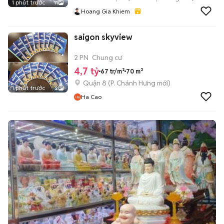
1 phút trước
11
Hoang Gia Khiem
saigon skyview
2 PN
Chung cư
4,7 tỷ
67 tr/m²
70 m²
Quận 8
(
P. Chánh Hưng
mới)
1 phút trước
2
Ha Cao