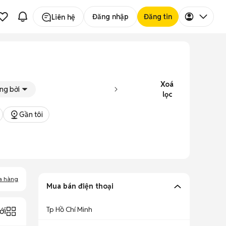
Đăng nhập
Đăng tin
Liên hệ
Xoá
ng bởi
lọc
Gần tôi
a hàng
Mua bán điện thoại
Tp Hồ Chí Minh
ới