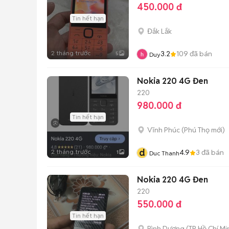
450.000 đ
Tin hết hạn
Đắk Lắk
2 tháng trước
3.2
109
đã bán
5
Duy
Nokia 220 4G Đen
220
980.000 đ
Tin hết hạn
Vĩnh Phúc
(
Phú Thọ
mới)
d
2 tháng trước
4.9
3
đã bán
1
Duc Thanh
Nokia 220 4G Đen
220
550.000 đ
Tin hết hạn
Bình Dương
(
TP Hồ Chí Mi