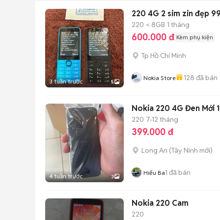
220 4G 2 sim zin đẹp 9
220
< 8GB
1 tháng
600.000 đ
Kèm phụ kiện
Tp Hồ Chí Minh
128
đã bán
Nokia Store
3 tuần trước
5
Nokia 220 4G Đen Mới
220
7-12 tháng
399.000 đ
Long An
(
Tây Ninh
mới)
1
đã bán
Hiếu Ba
4 tuần trước
3
Nokia 220 Cam
220