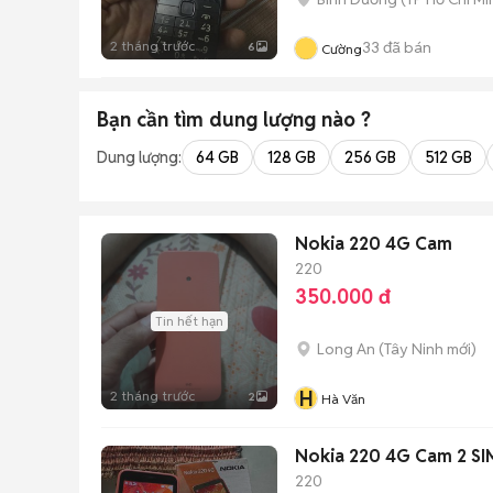
2 tháng trước
33
đã bán
6
Cường
Bạn cần tìm
dung lượng
nào ?
Dung lượng:
64 GB
128 GB
256 GB
512 GB
Nokia 220 4G Cam
220
350.000 đ
Tin hết hạn
Long An
(
Tây Ninh
mới)
H
2 tháng trước
2
Hà Văn
Nokia 220 4G Cam 2 SI
220