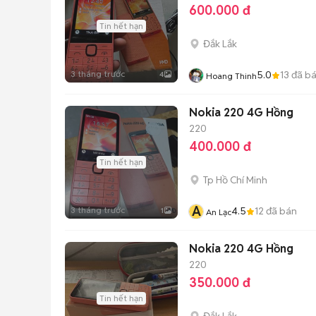
600.000 đ
Tin hết hạn
Đắk Lắk
3 tháng trước
5.0
13
đã b
4
Hoang Thinh
Nokia 220 4G Hồng
220
400.000 đ
Tin hết hạn
Tp Hồ Chí Minh
A
3 tháng trước
4.5
12
đã bán
1
An Lạc
Nokia 220 4G Hồng
220
350.000 đ
Tin hết hạn
Đắk Lắk