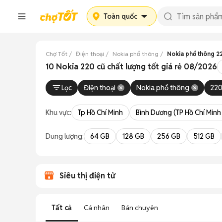
Toàn quốc
Chợ Tốt
Điện thoại
Nokia phổ thông
Nokia phổ thông 2
10 Nokia 220 cũ chất lượng tốt giá rẻ 08/2026
Lọc
Điện thoại
Nokia phổ thông
22
Khu vực:
Tp Hồ Chí Minh
Bình Dương (TP Hồ Chí Minh
Dung lượng:
64 GB
128 GB
256 GB
512 GB
Siêu thị điện tử
Tất cả
Cá nhân
Bán chuyên