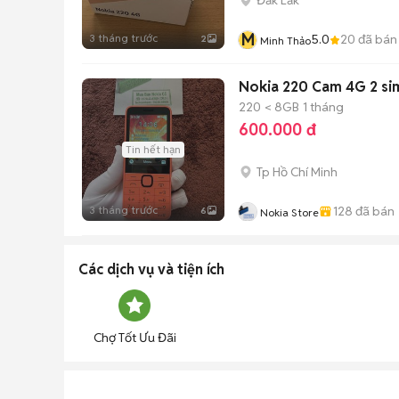
M
3 tháng trước
5.0
20
đã bán
2
Minh Thảo
Nokia 220 Cam 4G 2 si
220
< 8GB
1 tháng
600.000 đ
Tin hết hạn
Tp Hồ Chí Minh
3 tháng trước
128
đã bán
6
Nokia Store
Các dịch vụ và tiện ích
Chợ Tốt Ưu Đãi