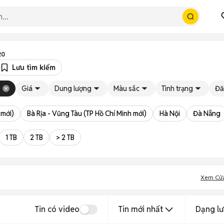
20
Lưu tìm kiếm
0
Giá
Dung lượng
Màu sắc
Tình trạng
Đă
 mới)
Bà Rịa - Vũng Tàu (TP Hồ Chí Minh mới)
Hà Nội
Đà Nẵng
1 TB
2 TB
> 2 TB
Xem Cử
Tin có video
Tin mới nhất
Dạng lư