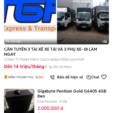
Tin nổi bật
2
CẦN TUYỂN 3 TÀI XẾ XE TẢI VÀ 3 PHỤ XE- ĐI LÀM
NGAY
CÔNG TY TNHH TMDV GIAO NHẬN TRẦN GIA PHÁT
Đến 14 triệu/tháng
Tp Hồ Chí Minh
T
5.0
Bấm để hiện số
Chat
TRẦN THỊ KIM THU
Gigabyte Pentium Gold G6405 4GB
Đen
Intel Pentium
4 GB
2.000.000 đ