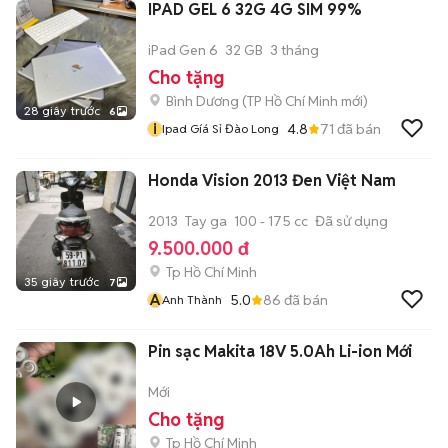
IPAD GEL 6 32G 4G SIM 99%
iPad Gen 6
32 GB
3 tháng
Cho tặng
Bình Dương
(
TP Hồ Chí Minh
mới)
28 giây trước
6
i
4.8
71
đã bán
Ipad Gíá Sỉ Đào Long
Honda Vision 2013 Đen Việt Nam
2013
Tay ga
100 - 175 cc
Đã sử dụng
9.500.000 đ
Tp Hồ Chí Minh
35 giây trước
7
A
5.0
86
đã bán
Anh Thành
Pin sạc Makita 18V 5.0Ah Li-ion Mới
Mới
Cho tặng
Tp Hồ Chí Minh