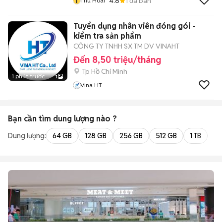
T
4.8
1
đã bán
Thu Hoai
Tuyển dụng nhân viên đóng gói -
kiểm tra sản phẩm
CÔNG TY TNHH SX TM DV VINAHT
Đến 8,50 triệu/tháng
Tp Hồ Chí Minh
1 phút trước
1
Vina HT
Bạn cần tìm
dung lượng
nào ?
Dung lượng:
64 GB
128 GB
256 GB
512 GB
1 TB
2 