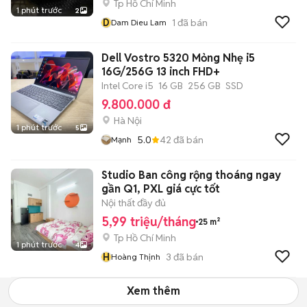
Tp Hồ Chí Minh
1 phút trước
2
D
1
đã bán
Dam Dieu Lam
Dell Vostro 5320 Mỏng Nhẹ i5
16G/256G 13 inch FHD+
Intel Core i5
16 GB
256 GB
SSD
9.800.000 đ
Hà Nội
1 phút trước
5
5.0
42
đã bán
Mạnh
Studio Ban công rộng thoáng ngay
gần Q1, PXL giá cực tốt
Nội thất đầy đủ
5,99 triệu/tháng
25 m²
Tp Hồ Chí Minh
1 phút trước
4
H
3
đã bán
Hoàng Thịnh
Xem thêm