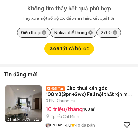
Không tìm thấy kết quả phù hợp
Hãy xóa một số bộ lọc để xem nhiều kết quả hơn
Điện thoại
Nokia phổ thông
2700
Xóa tất cả bộ lọc
Tin đăng mới
Cho thuê căn góc
100m2(3pn+3wc) Full nội thất xịn mịn
đầy đủ .
3 PN
Chung cư
10 triệu/tháng
100 m²
Tp Hồ Chí Minh
25 giây trước
8
4.0
48
đã bán
Hồ Thọ