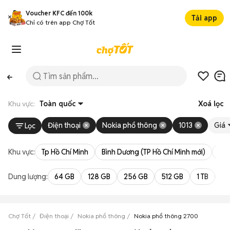
Voucher KFC đến 100k
Tải app
Chỉ có trên app Chợ Tốt
Khu vực:
Toàn quốc
Xoá lọc
Điện thoại
Nokia phổ thông
1013
Giá
Lọc
Khu vực:
Tp Hồ Chí Minh
Bình Dương (TP Hồ Chí Minh mới)
Bà 
Dung lượng:
64 GB
128 GB
256 GB
512 GB
1 TB
2 
Chợ Tốt
Điện thoại
Nokia phổ thông
Nokia phổ thông 2700