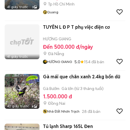
Tp Hồ Chí Minh
41 giây trước
3
Q
Quang
TUYỂN L Đ P T phụ việc điện cơ
HƯƠNG GIANG
Đến 500.000 đ/ngày
Đà Nẵng
41 giây trước
5.0
154
đã bán
HƯƠNG GIANG
Gà mái que chân xanh 2.4kg bổn dữ
Gà Bướm
Gà lớn (từ 3 tháng tuổi)
1.500.000 đ
Đồng Nai
42 giây trước
6
N
28
đã bán
Nhà Đất Nhơn Trạch
Tủ lạnh Sharp 165L Đen