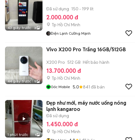
Đã sử dụng
150 - 199 lít
2.000.000 đ
Tp Hồ Chí Minh
43 giây trước
2
Điện Lạnh Cường Mạnh
Vivo X200 Pro Trắng 16GB/512GB
X200 Pro
512 GB
Hết bảo hành
13.700.000 đ
Tp Hồ Chí Minh
44 giây trước
5
5.0
841
đã bán
Góc Mobile
Đẹp như mới, máy nước uống nóng
lạnh kangaroo
Đã sử dụng
1.450.000 đ
Tp Hồ Chí Minh
1 phút trước
1