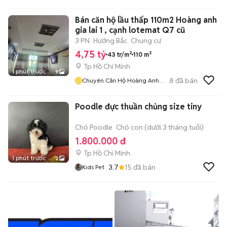
Tốt
Bán căn hộ lầu thấp 110m2 Hoàng anh
gia lai 1 , cạnh lotemat Q7 cũ
3 PN
Hướng Bắc
Chung cư
4,75 tỷ
43 tr/m²
110 m²
Tp Hồ Chí Minh
1 phút trước
9
8
đã bán
Chuyên Căn Hộ Hoàng Anh
Gia Lai 1
Poodle đực thuần chủng size tiny
Chó Poodle
Chó con (dưới 3 tháng tuổi)
1.800.000 đ
Tp Hồ Chí Minh
1 phút trước
2
3.7
15
đã bán
Kids Pet