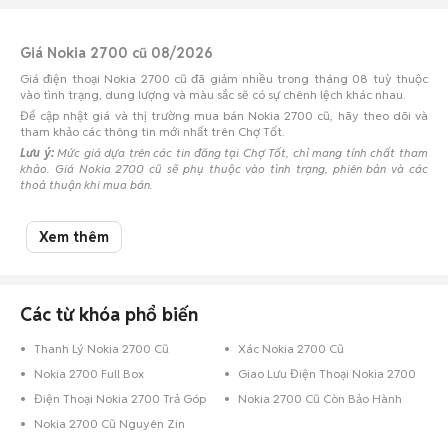
Giá Nokia 2700 cũ 08/2026
Giá điện thoại Nokia 2700 cũ đã giảm nhiều trong tháng 08 tuỳ thuộc
vào tình trạng, dung lượng và màu sắc sẽ có sự chênh lệch khác nhau.
Để cập nhật giá và thị trường mua bán Nokia 2700 cũ, hãy theo dõi và
tham khảo các thông tin mới nhất trên Chợ Tốt.
Lưu ý:
Mức giá dựa trên các tin đăng tại Chợ Tốt, chỉ mang tính chất tham
khảo. Giá Nokia 2700 cũ sẽ phụ thuộc vào tình trạng, phiên bản và các
thoả thuận khi mua bán.
Mua bán Nokia 2700 cũ
Xem thêm
Chợ Tốt có 0 tin đăng bán, mua Nokia 2700 cũ với nhiều khoảng giá giúp
người dùng dễ dàng tìm kiếm và so sánh giá cả.
Chợ Tốt - Nơi mua bán Nokia 2700 cũ giá tốt nhất!
Các từ khóa phổ biến
Thanh Lý Nokia 2700 Cũ
Xác Nokia 2700 Cũ
Nokia 2700 Full Box
Giao Lưu Điện Thoại Nokia 2700
Điện Thoại Nokia 2700 Trả Góp
Nokia 2700 Cũ Còn Bảo Hành
Nokia 2700 Cũ Nguyên Zin