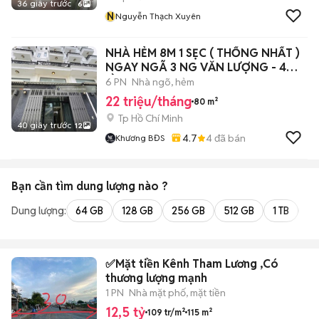
36 giây trước
6
N
Nguyễn Thạch Xuyên
NHÀ HẺM 8M 1 SẸC ( THỐNG NHẤT )
NGAY NGÃ 3 NG VĂN LƯỢNG - 4
LẦU
6 PN
Nhà ngõ, hẻm
22 triệu/tháng
80 m²
Tp Hồ Chí Minh
40 giây trước
12
4.7
4
đã bán
Khương BĐS
Bạn cần tìm
dung lượng
nào ?
Dung lượng:
64 GB
128 GB
256 GB
512 GB
1 TB
2 
✅Mặt tiền Kênh Tham Lương ,Có
thương lượng mạnh
1 PN
Nhà mặt phố, mặt tiền
12,5 tỷ
109 tr/m²
115 m²