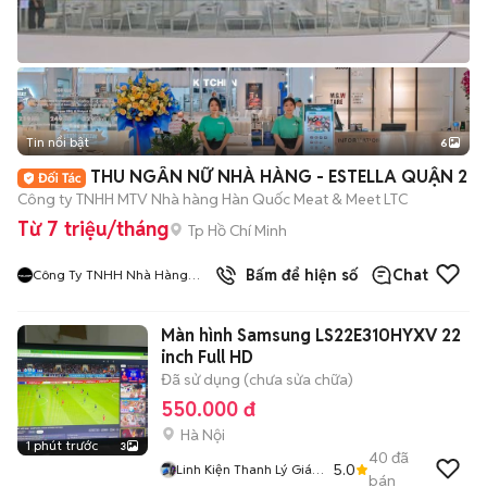
Tin nổi bật
6
+
2
THU NGÂN NỮ NHÀ HÀNG - ESTELLA QUẬN 2
Công ty TNHH MTV Nhà hàng Hàn Quốc Meat & Meet LTC
Từ 7 triệu/tháng
Tp Hồ Chí Minh
9
đã bán
Bấm để hiện số
Chat
Công Ty TNHH Nhà Hàng
Hàn Quốc Meat And Meet
Màn hình Samsung LS22E310HYXV 22
inch Full HD
Đã sử dụng (chưa sửa chữa)
550.000 đ
Hà Nội
1 phút trước
3
40
đã
5.0
Linh Kiện Thanh Lý Giá
bán