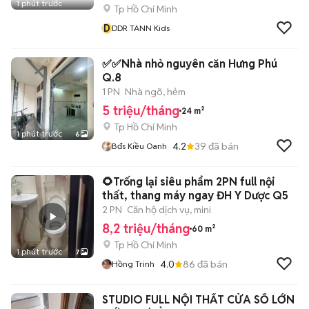
1 phút trước
Tp Hồ Chí Minh
D
DDR TANN Kids
✅✅Nhà nhỏ nguyên căn Hưng Phú
Q.8
1 PN
Nhà ngõ, hẻm
5 triệu/tháng
24 m²
Tp Hồ Chí Minh
1 phút trước
6
4.2
39
đã bán
Bđs Kiều Oanh
🌻Trống lại siêu phẩm 2PN full nội
thất, thang máy ngay ĐH Y Dược Q5
2 PN
Căn hộ dịch vụ, mini
8,2 triệu/tháng
60 m²
Tp Hồ Chí Minh
1 phút trước
7
4.0
86
đã bán
Hồng Trinh
STUDIO FULL NỘI THẤT CỬA SỔ LỚN