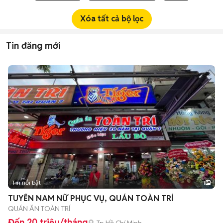
Xóa tất cả bộ lọc
Tin đăng mới
Tin nổi bật
1
TUYỂN NAM NỮ PHỤC VỤ, QUÁN TOÀN TRÍ
QUÁN ĂN TOÀN TRÍ
Đến 20 triệu/tháng
Tp Hồ Chí Minh