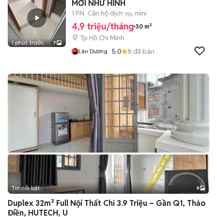
MỚI NHƯ HÌNH
1 PN
Căn hộ dịch vụ, mini
4,9 triệu/tháng
30 m²
Tp Hồ Chí Minh
1 phút trước
7
5.0
8
đã bán
Lân Dương
Tin nổi bật
9
+
2
Duplex 32m² Full Nội Thất Chỉ 3.9 Triệu – Gần Q1, Thảo
Điền, HUTECH, U