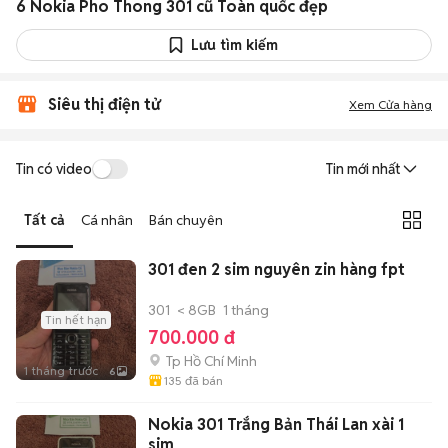
6 Nokia Pho Thong 301 cũ Toàn quốc đẹp
Lưu tìm kiếm
Siêu thị điện tử
Xem Cửa hàng
Tin có video
Tin mới nhất
Tất cả
Cá nhân
Bán chuyên
301 đen 2 sim nguyên zin hàng fpt
301
< 8GB
1 tháng
Tin hết hạn
700.000 đ
Tp Hồ Chí Minh
1 tháng trước
6
135
đã bán
Nokia 301 Trắng Bản Thái Lan xài 1
sim