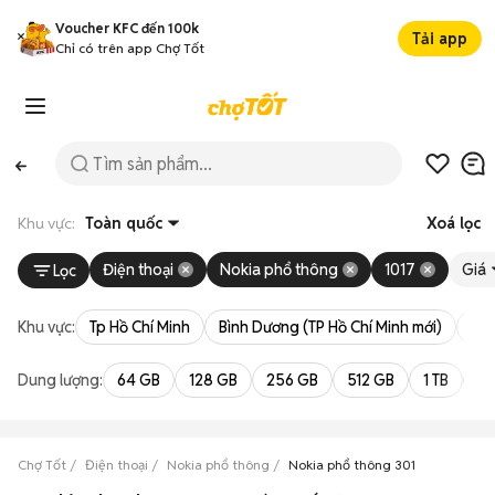
Voucher KFC đến 100k
Tải app
Chỉ có trên app Chợ Tốt
Khu vực:
Toàn quốc
Xoá lọc
Điện thoại
Nokia phổ thông
1017
Giá
Lọc
Khu vực:
Tp Hồ Chí Minh
Bình Dương (TP Hồ Chí Minh mới)
Bà 
Dung lượng:
64 GB
128 GB
256 GB
512 GB
1 TB
2 
Chợ Tốt
Điện thoại
Nokia phổ thông
Nokia phổ thông 301