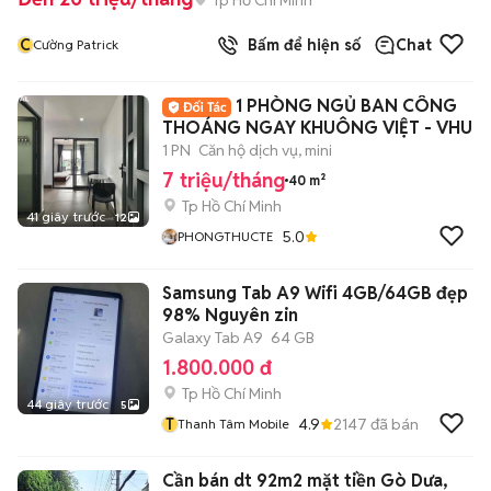
C
Bấm để hiện số
Chat
Cường Patrick
1 PHÒNG NGỦ BAN CÔNG
THOÁNG NGAY KHUÔNG VIỆT - VHU
1 PN
Căn hộ dịch vụ, mini
7 triệu/tháng
40 m²
Tp Hồ Chí Minh
41 giây trước
12
5.0
PHONGTHUCTE
Samsung Tab A9 Wifi 4GB/64GB đẹp
98% Nguyên zin
Galaxy Tab A9
64 GB
1.800.000 đ
Tp Hồ Chí Minh
44 giây trước
5
T
4.9
2147
đã bán
Thanh Tâm Mobile
Cần bán dt 92m2 mặt tiền Gò Dưa,