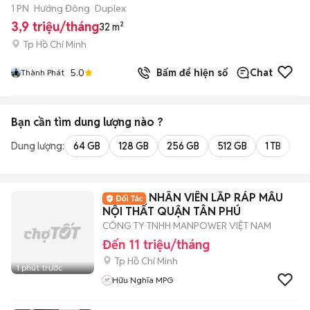
1 PN
Hướng Đông
Duplex
3,9 triệu/tháng
32 m²
Tp Hồ Chí Minh
5.0
Bấm để hiện số
Chat
Thành Phát
Bạn cần tìm
dung lượng
nào ?
Dung lượng:
64 GB
128 GB
256 GB
512 GB
1 TB
2 
NHÂN VIÊN LẮP RÁP MẪU
NỘI THẤT QUẬN TÂN PHÚ
CÔNG TY TNHH MANPOWER VIỆT NAM
Đến 11 triệu/tháng
Tp Hồ Chí Minh
1 phút trước
Hữu Nghĩa MPG