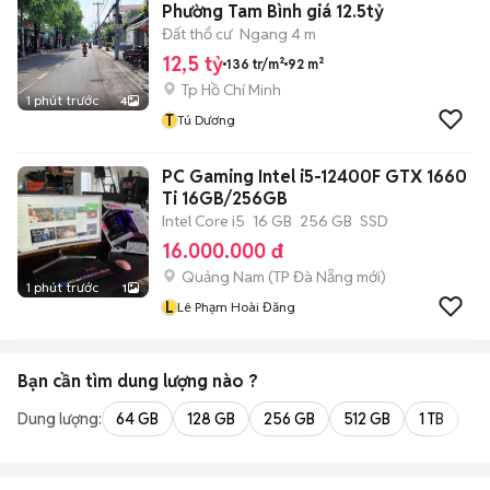
Phường Tam Bình giá 12.5tỷ
Đất thổ cư
Ngang 4 m
12,5 tỷ
136 tr/m²
92 m²
Tp Hồ Chí Minh
1 phút trước
4
T
Tú Dương
PC Gaming Intel i5-12400F GTX 1660
Ti 16GB/256GB
Intel Core i5
16 GB
256 GB
SSD
16.000.000 đ
Quảng Nam
(
TP Đà Nẵng
mới)
1 phút trước
1
L
Lê Phạm Hoài Đăng
Bạn cần tìm
dung lượng
nào ?
Dung lượng:
64 GB
128 GB
256 GB
512 GB
1 TB
2 