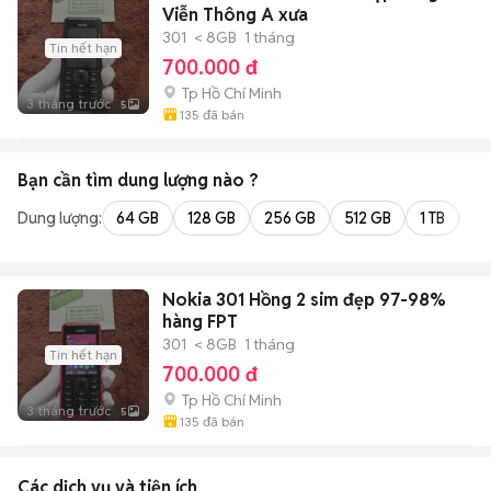
Viễn Thông A xưa
301
< 8GB
1 tháng
Tin hết hạn
700.000 đ
Tp Hồ Chí Minh
3 tháng trước
5
135
đã bán
Bạn cần tìm
dung lượng
nào ?
Dung lượng:
64 GB
128 GB
256 GB
512 GB
1 TB
2 
Nokia 301 Hồng 2 sim đẹp 97-98%
hàng FPT
301
< 8GB
1 tháng
Tin hết hạn
700.000 đ
Tp Hồ Chí Minh
3 tháng trước
5
135
đã bán
Các dịch vụ và tiện ích