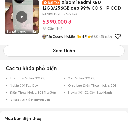
Xiaomi Redmi K80
12GB/256GB đẹp 99% CÓ SHIP COD
Redmi K80
256 GB
6.990.000 đ
Cần Thơ
1 phút trước
4
4.9
680
đã bán
Tấn Dương Mobile
Xem thêm
Các từ khóa phổ biến
Thanh Lý Nokia 301 Cũ
Xác Nokia 301 Cũ
Nokia 301 Full Box
Giao Lưu Điện Thoại Nokia 301
Điện Thoại Nokia 301 Trả Góp
Nokia 301 Cũ Còn Bảo Hành
Nokia 301 Cũ Nguyên Zin
Mua bán điện thoại