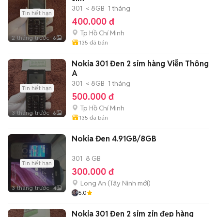
301
< 8GB
1 tháng
Tin hết hạn
400.000 đ
Tp Hồ Chí Minh
2 tháng trước
6
135
đã bán
Nokia 301 Đen 2 sim hàng Viễn Thông
A
301
< 8GB
1 tháng
Tin hết hạn
500.000 đ
Tp Hồ Chí Minh
3 tháng trước
6
135
đã bán
Nokia Đen 4.91GB/8GB
301
8 GB
Tin hết hạn
300.000 đ
Long An
(
Tây Ninh
mới)
3 tháng trước
4
5.0
Nokia 301 Đen 2 sim zin đẹp hàng