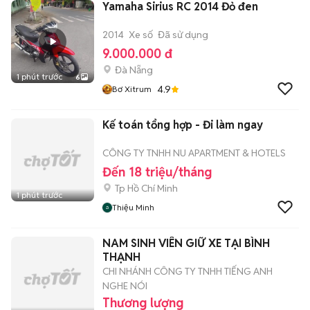
Yamaha Sirius RC 2014 Đỏ đen
2014
Xe số
Đã sử dụng
9.000.000 đ
Đà Nẵng
1 phút trước
6
4.9
Bơ Xitrum
Kế toán tổng hợp - Đi làm ngay
CÔNG TY TNHH NU APARTMENT & HOTELS
Đến 18 triệu/tháng
Tp Hồ Chí Minh
1 phút trước
Thiệu Minh
NAM SINH VIÊN GIỮ XE TẠI BÌNH
THẠNH
CHI NHÁNH CÔNG TY TNHH TIẾNG ANH
NGHE NÓI
Thương lượng