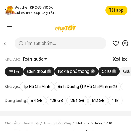
Voucher KFC đến 100k
Tải app
Chỉ có trên app Chợ Tốt
Khu vực:
Toàn quốc
Xoá lọc
Điện thoại
Nokia phổ thông
5610
Giá
Lọc
Khu vực:
Tp Hồ Chí Minh
Bình Dương (TP Hồ Chí Minh mới)
Bà 
Dung lượng:
64 GB
128 GB
256 GB
512 GB
1 TB
2 
Chợ Tốt
Điện thoại
Nokia phổ thông
Nokia phổ thông 5610