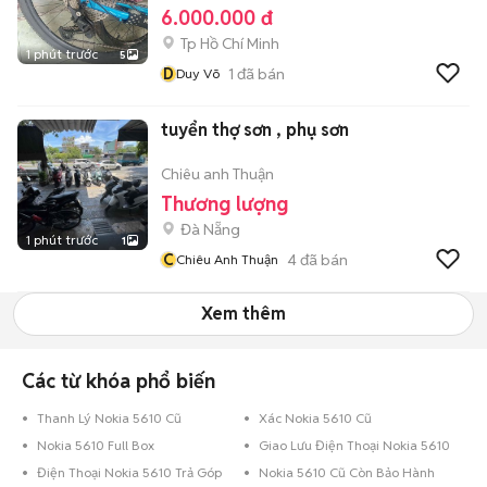
6.000.000 đ
Tp Hồ Chí Minh
1 phút trước
5
D
1
đã bán
Duy Võ
tuyển thợ sơn , phụ sơn
Chiêu anh Thuận
Thương lượng
Đà Nẵng
1 phút trước
1
C
4
đã bán
Chiêu Anh Thuận
Xem thêm
Các từ khóa phổ biến
Thanh Lý Nokia 5610 Cũ
Xác Nokia 5610 Cũ
Nokia 5610 Full Box
Giao Lưu Điện Thoại Nokia 5610
Điện Thoại Nokia 5610 Trả Góp
Nokia 5610 Cũ Còn Bảo Hành