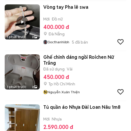
Vòng tay Pha lê swa
Mới
Đồ nữ
400.000 đ
Đà Nẵng
1 phút trước
2
5
đã bán
Gocthanhlibh
Ghế chỉnh dáng ngồi Roichen Nữ
Trắng
Đã sử dụng
Vải
450.000 đ
Tp Hồ Chí Minh
1 phút trước
2
N
Nguyễn Xuân Thiện
Tủ quần áo Nhựa Đài Loan Nâu 1m8
Mới
Nhựa
2.590.000 đ