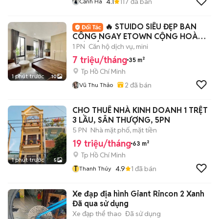
4.1
117
đã bán
Cảnh Hà
🔥 STUIDO SIÊU ĐẸP BAN
CÔNG NGAY ETOWN CỘNG HOÀ
GIÁ TỐT
1 PN
Căn hộ dịch vụ, mini
7 triệu/tháng
35 m²
Tp Hồ Chí Minh
1 phút trước
10
2
đã bán
Vũ Thu Thảo
CHO THUÊ NHÀ KINH DOANH 1 TRỆT
3 LẦU, SÂN THƯỢNG, 5PN
5 PN
Nhà mặt phố, mặt tiền
19 triệu/tháng
63 m²
Tp Hồ Chí Minh
1 phút trước
5
T
4.9
1
đã bán
Thanh Thúy
Xe đạp địa hình Giant Rincon 2 Xanh
Đã qua sử dụng
Xe đạp thể thao
Đã sử dụng