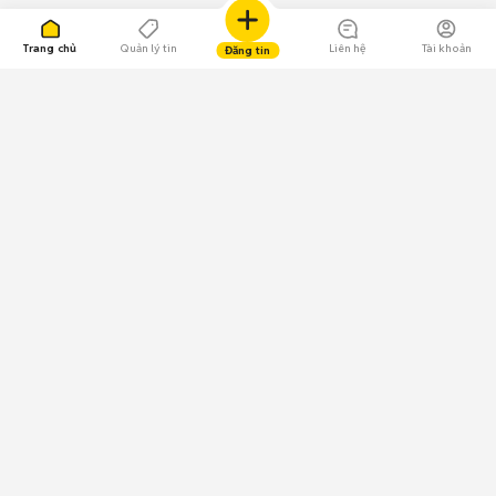
Trang chủ
Quản lý tin
Liên hệ
Tài khoản
Đăng tin
109.000 Bình chọn
Tải ứng dụng Chợ Tốt
Về Chợ Tốt
Quy chế sàn
Chính sách bảo mật
Giải quyết tranh chấp
CÔNG TY TNHH CHỢ TỐT - Người đại diện theo pháp luật:
Nguyễn Trọng Tấn; GPDKKD: 0312120782 do Sở KH & ĐT TP.HCM cấp ngày
11/01/2013;
GPMXH: 185/GP-BTTTT do Bộ Thông tin và Truyền thông