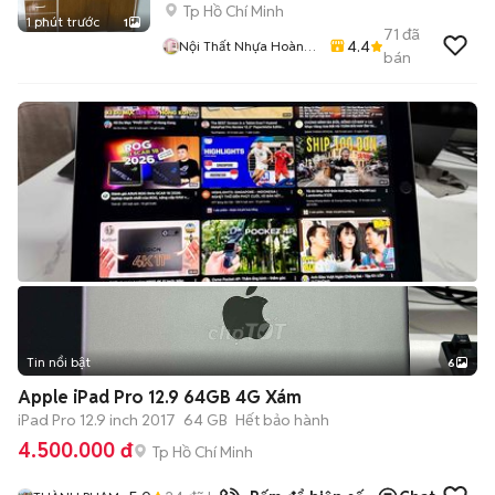
Tp Hồ Chí Minh
1 phút trước
1
71
đã
4.4
Nội Thất Nhựa Hoàng
bán
Quân
Tin nổi bật
6
+
2
Apple iPad Pro 12.9 64GB 4G Xám
iPad Pro 12.9 inch 2017
64 GB
Hết bảo hành
4.500.000 đ
Tp Hồ Chí Minh