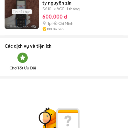
ty nguyên zin
5610
< 8GB
1 tháng
Tin hết hạn
600.000 đ
Tp Hồ Chí Minh
2 tháng trước
6
133
đã bán
Các dịch vụ và tiện ích
Chợ Tốt Ưu Đãi