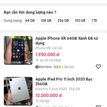
Bạn cần tìm
dung lượng
nào ?
Dung lượng:
64 GB
128 GB
256 GB
512 GB
1 TB
2 
Apple iPhone XR 64GB Xanh Đã sử
dụng
iPhone XR
64 GB
1.950.000 đ
Tp Hồ Chí Minh
1 phút trước
4
3.0
3
đã bán
Bình Minh
Apple iPad Pro 11 inch 2020 Bạc
256GB
iPad Pro 11 inch 2020
256 GB
12.000.000 đ
Hà Nội
1 phút trước
6