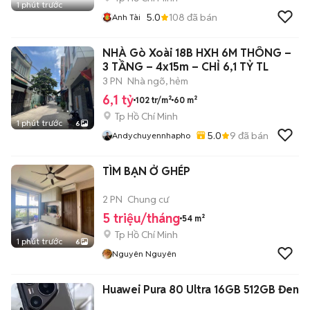
1 phút trước
5.0
108
đã bán
Anh Tài
NHÀ Gò Xoài 18B HXH 6M THÔNG –
3 TẦNG – 4x15m – CHỈ 6,1 TỶ TL
3 PN
Nhà ngõ, hẻm
6,1 tỷ
102 tr/m²
60 m²
Tp Hồ Chí Minh
1 phút trước
6
5.0
9
đã bán
Andychuyennhapho
TÌM BẠN Ở GHÉP
2 PN
Chung cư
5 triệu/tháng
54 m²
Tp Hồ Chí Minh
1 phút trước
6
Nguyên Nguyên
Huawei Pura 80 Ultra 16GB 512GB Đen