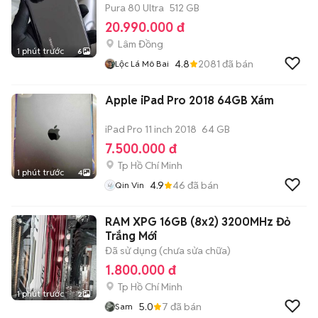
Pura 80 Ultra
512 GB
20.990.000 đ
Lâm Đồng
1 phút trước
6
4.8
2081
đã bán
Lộc Lá Mô Bai
Apple iPad Pro 2018 64GB Xám
iPad Pro 11 inch 2018
64 GB
7.500.000 đ
Tp Hồ Chí Minh
1 phút trước
4
4.9
46
đã bán
Qin Vin
RAM XPG 16GB (8x2) 3200MHz Đỏ
Trắng Mới
Đã sử dụng (chưa sửa chữa)
1.800.000 đ
Tp Hồ Chí Minh
1 phút trước
2
5.0
7
đã bán
Sam