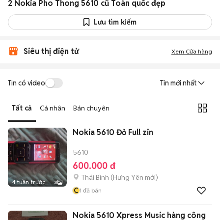
2 Nokia Pho Thong 5610 cũ Toàn quốc đẹp
Lưu tìm kiếm
Siêu thị điện tử
Xem Cửa hàng
Tin có video
Tin mới nhất
Tất cả
Cá nhân
Bán chuyên
Nokia 5610 Đỏ Full zin
5610
600.000 đ
Thái Bình
(
Hưng Yên
mới)
4 tuần trước
3
C
1
đã bán
Nokia 5610 Xpress Music hàng công