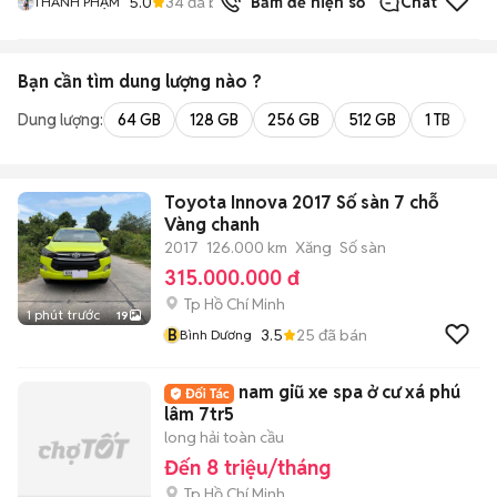
5.0
34
đã bán
Bấm để hiện số
Chat
THÀNH PHẠM
Bạn cần tìm
dung lượng
nào ?
Dung lượng:
64 GB
128 GB
256 GB
512 GB
1 TB
2 
Toyota Innova 2017 Số sàn 7 chỗ
Vàng chanh
2017
126.000 km
Xăng
Số sàn
315.000.000 đ
Tp Hồ Chí Minh
1 phút trước
19
B
3.5
25
đã bán
Bình Dương
nam giũ xe spa ở cư xá phú
lâm 7tr5
long hải toàn cầu
Đến 8 triệu/tháng
Tp Hồ Chí Minh