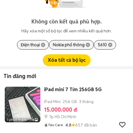
Không còn kết quả phù hợp.
Hãy xóa một số bộ lọc để xem nhiều kết quả hơn.
Điện thoại
Nokia phổ thông
5610
Xóa tất cả bộ lọc
Tin đăng mới
iPad mini 7 Tím 256GB 5G
iPad Mini
256 GB
3 tháng
15.000.000 đ
Tp Hồ Chí Minh
1 phút trước
6
4.8
657
đã bán
Táo Care