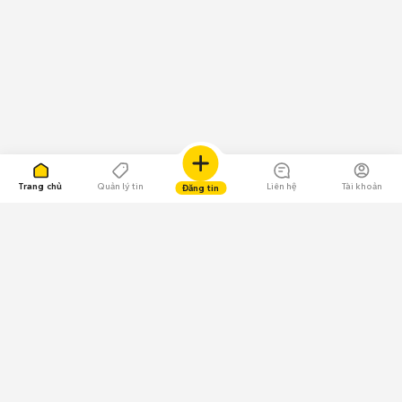
Trang chủ
Quản lý tin
Liên hệ
Tài khoản
Đăng tin
109.000 Bình chọn
Tải ứng dụng Chợ Tốt