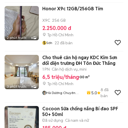
Honor X9c 12GB/256GB Tím
X9C
256 GB
2.250.000 đ
Tp Hồ Chí Minh
2 phút trước
6
S
22
đã bán
Sơn
Cho thuê căn hộ ngay KDC Kim Sơn
đối diện trường ĐH Tôn Đức Thắng
1 PN
Căn hộ dịch vụ, mini
6,5 triệu/tháng
30 m²
Tp Hồ Chí Minh
3 phút trước
9
8
đã
5.0
Hà Dương Chuyên
bán
CHDV Quận 7
Cocoon Sữa chống nắng Bí đao SPF
50+ 50ml
Đã sử dụng
Cả nam và nữ