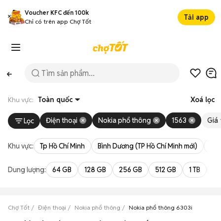
Voucher KFC đến 100k
Tải app
Chỉ có trên app Chợ Tốt
Khu vực:
Toàn quốc
Xoá lọc
Điện thoại
Nokia phổ thông
1563
Giá
Lọc
Khu vực:
Tp Hồ Chí Minh
Bình Dương (TP Hồ Chí Minh mới)
Bà 
Dung lượng:
64 GB
128 GB
256 GB
512 GB
1 TB
2 
Chợ Tốt
Điện thoại
Nokia phổ thông
Nokia phổ thông 6303i