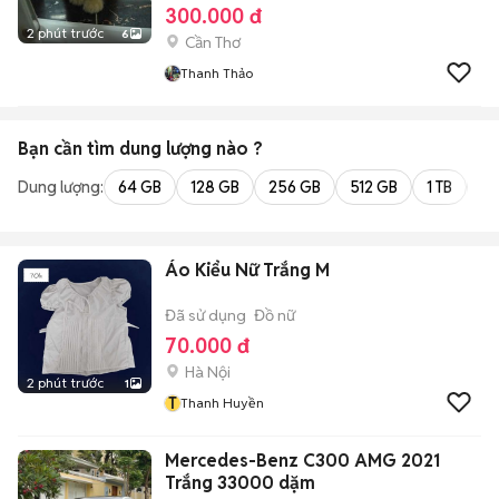
300.000 đ
2 phút trước
6
Cần Thơ
Thanh Thảo
Bạn cần tìm
dung lượng
nào ?
Dung lượng:
64 GB
128 GB
256 GB
512 GB
1 TB
2 
Áo Kiểu Nữ Trắng M
Đã sử dụng
Đồ nữ
70.000 đ
Hà Nội
2 phút trước
1
T
Thanh Huyền
Mercedes-Benz C300 AMG 2021
Trắng 33000 dặm