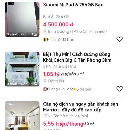
Xiaomi Mi Pad 6 256GB Bạc
Pad 6
256 GB
4.500.000 đ
Bình Dương
(
TP Hồ Chí Minh
mới)
3 phút trước
5
h
6
đã bán
Hhhh
Biệt Thự Mini Cách Đường Đồng
Khởi,Cách Big C Tân Phong 3km
3 PN
Nhà biệt thự
1,85 tỷ
21 tr/m²
90 m²
Đồng Nai
4 phút trước
11
4.9
5
đã bán
Dương Kun
Căn hộ dịch vụ ngay gần khách sạn
Marriot, đầy đủ đồ cao cấp
1 PN
Căn hộ dịch vụ, mini
5,55 triệu/tháng
30 m²