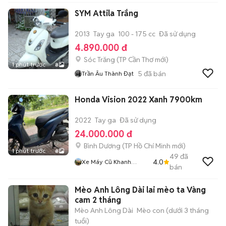
SYM Attila Trắng
2013
Tay ga
100 - 175 cc
Đã sử dụng
4.890.000 đ
Sóc Trăng
(
TP Cần Thơ
mới)
1 phút trước
8
5
đã bán
Trần Âu Thành Đạt
Honda Vision 2022 Xanh 7900km
2022
Tay ga
Đã sử dụng
24.000.000 đ
Bình Dương
(
TP Hồ Chí Minh
mới)
1 phút trước
8
49
đã
4.0
Xe Máy Cũ Khanh
bán
Khanh
Mèo Anh Lông Dài lai mèo ta Vàng
cam 2 tháng
Mèo Anh Lông Dài
Mèo con (dưới 3 tháng
tuổi)