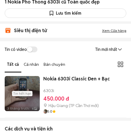
1 Nokia Pho Thong 6303i cũ Toàn quốc đẹp
Lưu tìm kiếm
Siêu thị điện tử
Xem Cửa hàng
Tin có video
Tin mới nhất
Tất cả
Cá nhân
Bán chuyên
Nokia 6303i Classic Đen + Bạc
6303i
Tin hết hạn
450.000 đ
Hậu Giang
(
TP Cần Thơ
mới)
3 tháng trước
6
5.0
Các dịch vụ và tiện ích