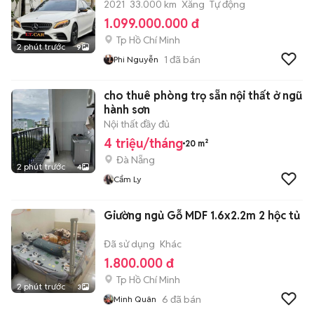
2021
33.000 km
Xăng
Tự động
1.099.000.000 đ
Tp Hồ Chí Minh
2 phút trước
9
1
đã bán
Phi Nguyễn
cho thuê phòng trọ sẵn nội thất ở ngũ
hành sơn
Nội thất đầy đủ
4 triệu/tháng
20 m²
Đà Nẵng
2 phút trước
4
Cẩm Ly
Giường ngủ Gỗ MDF 1.6x2.2m 2 hộc tủ
Đã sử dụng
Khác
1.800.000 đ
Tp Hồ Chí Minh
2 phút trước
3
6
đã bán
Minh Quân