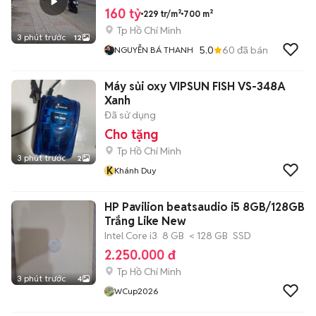
160 tỷ
229 tr/m²
700 m²
Tp Hồ Chí Minh
3 phút trước
12
5.0
60
đã bán
NGUYỄN BÁ THANH
Máy sủi oxy VIPSUN FISH VS-348A
Xanh
Đã sử dụng
Cho tặng
Tp Hồ Chí Minh
3 phút trước
2
K
Khánh Duy
HP Pavilion beatsaudio i5 8GB/128GB
Trắng Like New
Intel Core i3
8 GB
< 128 GB
SSD
2.250.000 đ
Tp Hồ Chí Minh
3 phút trước
4
WCup2026