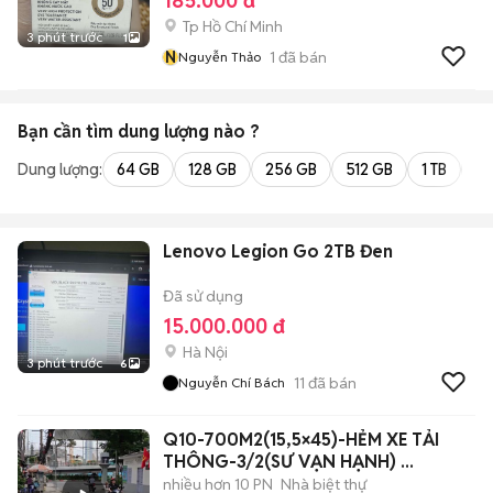
185.000 đ
Tp Hồ Chí Minh
3 phút trước
1
N
1
đã bán
Nguyễn Thảo
Bạn cần tìm
dung lượng
nào ?
Dung lượng:
64 GB
128 GB
256 GB
512 GB
1 TB
2 
Lenovo Legion Go 2TB Đen
Đã sử dụng
15.000.000 đ
Hà Nội
3 phút trước
6
11
đã bán
Nguyễn Chí Bách
Q10-700M2(15,5×45)-HẺM XE TẢI
THÔNG-3/2(SƯ VẠN HẠNH) ...
nhiều hơn 10 PN
Nhà biệt thự