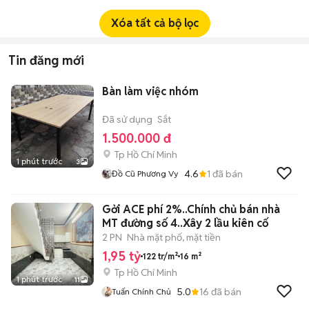
Xóa tất cả bộ lọc
Tin đăng mới
Bàn làm việc nhóm
Đã sử dụng
Sắt
1.500.000 đ
Tp Hồ Chí Minh
1 phút trước
3
4.6
1
đã bán
Đồ Cũ Phương Vy
Gởi ACE phí 2%..Chính chủ bán nhà
MT đường số 4..Xây 2 lầu kiên cố
2 PN
Nhà mặt phố, mặt tiền
1,95 tỷ
122 tr/m²
16 m²
Tp Hồ Chí Minh
1 phút trước
11
5.0
16
đã bán
Tuấn Chính Chủ