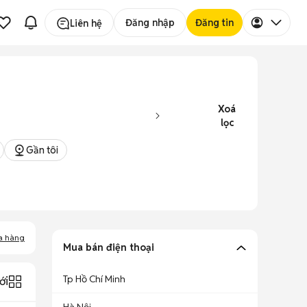
Đăng nhập
Đăng tin
Liên hệ
Xoá
lọc
Gần tôi
a hàng
Mua bán điện thoại
Tp Hồ Chí Minh
ới