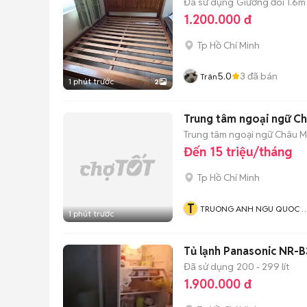
Đã sử dụng
Giường đôi 1.6m
1.200.000 đ
Tp Hồ Chí Minh
5.0
3
đã bán
Trân
1 phút trước
2
Trung tâm ngoại ngữ C
Trung tâm ngoại ngữ Châu 
Đến 15 triệu/tháng
Tp Hồ Chí Minh
T
TRUONG ANH NGU QUOC T
1 phút trước
CHAU MY
Tủ lạnh Panasonic NR-B
Đã sử dụng
200 - 299 lít
1.900.000 đ