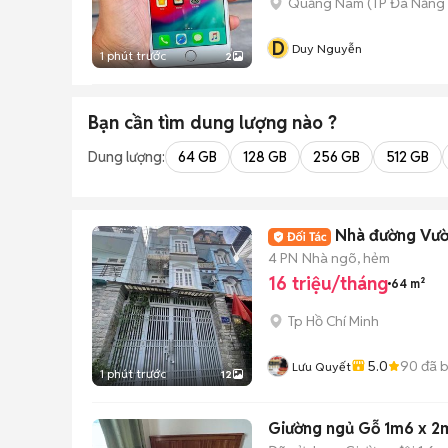
Quảng Nam
(
TP Đà Nẵng
D
Duy Nguyễn
1 phút trước
2
Bạn cần tìm
dung lượng
nào ?
Dung lượng:
64 GB
128 GB
256 GB
512 GB
Nhà đường Vườn 
4 PN
Nhà ngõ, hẻm
16 triệu/tháng
64 m²
Tp Hồ Chí Minh
5.0
90
đã 
Lưu Quyết
1 phút trước
12
Giường ngủ Gỗ 1m6 x 2