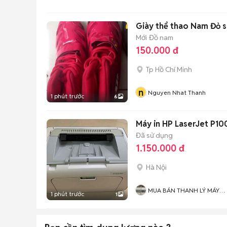
Giày thể thao Nam Đỏ s
Mới
Đồ nam
150.000 đ
Tp Hồ Chí Minh
n
Nguyen Nhat Thanh
1 phút trước
6
Máy in HP LaserJet P10
Đã sử dụng
1.150.000 đ
Hà Nội
MUA BÁN THANH LÝ MÁY
1 phút trước
1
VĂN PHÒNG TẠI HÀ NỘI