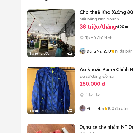
Cho thuê Kho Xưởng 800
Mặt bằng kinh doanh
38 triệu/tháng
800 m²
Tp Hồ Chí Minh
5.0
19
đã bán
Đông Nam
1 phút trước
4
Áo khoác Puma Chính 
Đã sử dụng
Đồ nam
280.000 đ
Đắk Lắk
4.8
100
đã bán
Vi Linh
1 phút trước
6
Dụng cụ chà nhám NT Dr