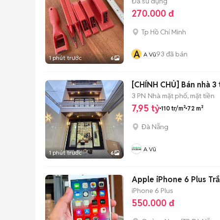
Đã sử dụng
270.000 đ
Tp Hồ Chí Minh
A
93
đã bán
A Vũ
1 phút trước
6
[CHÍNH CHỦ] Bán nhà 3 
3 PN
Nhà mặt phố, mặt tiền
7,95 tỷ
110 tr/m²
72 m²
Đà Nẵng
A Vũ
1 phút trước
6
Apple iPhone 6 Plus Tr
iPhone 6 Plus
550.000 đ