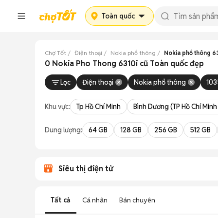
Toàn quốc
Chợ Tốt
Điện thoại
Nokia phổ thông
Nokia phổ thông 6
0 Nokia Pho Thong 6310i cũ Toàn quốc đẹp
Lọc
Điện thoại
Nokia phổ thông
103
Khu vực:
Tp Hồ Chí Minh
Bình Dương (TP Hồ Chí Minh
Dung lượng:
64 GB
128 GB
256 GB
512 GB
Siêu thị điện tử
Tất cả
Cá nhân
Bán chuyên