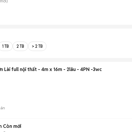
mới)
1 TB
2 TB
> 2 TB
Lài full nội thất - 4m x 16m - 2lâu - 4PN -3wc
bán
m Còn mới