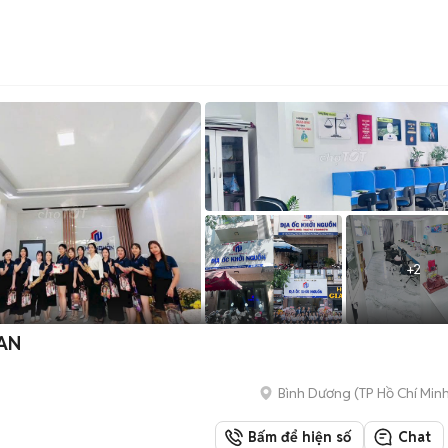
+
2
 AN
Bình Dương
(
TP Hồ Chí Min
Bấm để hiện số
Chat