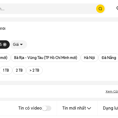
310i
5
Giá
 mới)
Bà Rịa - Vũng Tàu (TP Hồ Chí Minh mới)
Hà Nội
Đà Nẵng
1 TB
2 TB
> 2 TB
Xem Cử
Tin có video
Tin mới nhất
Dạng lư