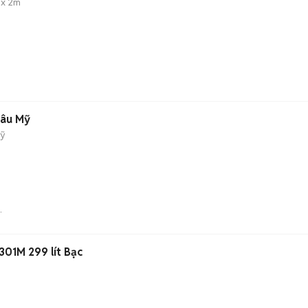
 x 2m
hâu Mỹ
Mỹ
E
301M 299 lít Bạc