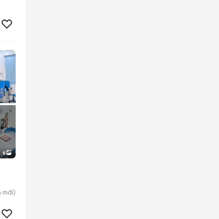
6
h
mới)