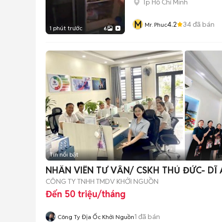
Tp Hồ Chí Minh
M
4.2
34
đã bán
Mr. Phuc
1 phút trước
6
Tin nổi bật
NHÂN VIÊN TƯ VẤN/ CSKH THỦ ĐỨC- DĨ
CÔNG TY TNHH TMDV KHỞI NGUỒN
Đến 50 triệu/tháng
1
đã bán
Công Ty Địa Ốc Khởi Nguồn