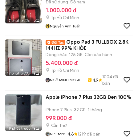
Đã sử dụng
Đồ nam
1.000.000 đ
Tp Hồ Chí Minh
17 phút trước
3
N
Nguyễn Anh Tuấn
Oppo Pad 3 FULLBOX 2.8K
144HZ 99% KHỎE
Dòng khác
128 GB
Còn bảo hành
5.400.000 đ
Tp Hồ Chí Minh
17 phút trước
6
1004
đã
4.9
NGÔ MINH MOBILE
bán
SHOP
Apple iPhone 7 Plus 32GB Đen 100%
iPhone 7 Plus
32 GB
1 tháng
999.000 đ
Cần Thơ
19 phút trước
6
4.8
1219
đã bán
NP Store