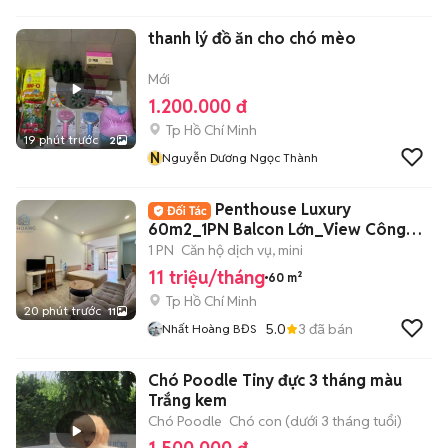
thanh lý đồ ăn cho chó mèo
Mới
1.200.000 đ
Tp Hồ Chí Minh
19 phút trước
2
N
Nguyễn Dương Ngọc Thành
Penthouse Luxury
60m2_1PN Balcon Lớn_View Công
Viên Ngay Võ Thị Sáu
1 PN
Căn hộ dịch vụ, mini
11 triệu/tháng
60 m²
Tp Hồ Chí Minh
20 phút trước
11
5.0
3
đã bán
Nhất Hoàng BĐS
Chó Poodle Tiny đực 3 tháng màu
Trắng kem
Chó Poodle
Chó con (dưới 3 tháng tuổi)