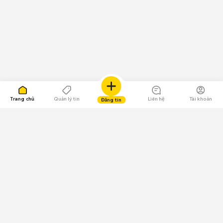
Trang chủ
Quản lý tin
Liên hệ
Tài khoản
Đăng tin
109.000 Bình chọn
Tải ứng dụng Chợ Tốt