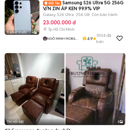
Samsung S26 Ultra 5G 256G
V/N ZIN ÁP KEN 99.9% VIP
Galaxy S26 Ultra
256 GB
Còn bảo hành
23.000.000 đ
Tp Hồ Chí Minh
5 phút trước
4
1004
đã
4.9
NGÔ MINH MOBILE
bán
SHOP
Tin nổi bật
2