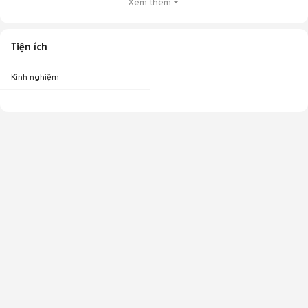
Xem thêm
Tiện ích
Kinh nghiệm