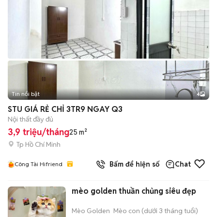
Tin nổi bật
4
STU GIÁ RẺ CHỈ 3TR9 NGAY Q3
Nội thất đầy đủ
3,9 triệu/tháng
25 m²
Tp Hồ Chí Minh
Bấm để hiện số
Chat
Công Tài Hifriend
mèo golden thuần chủng siêu đẹp
Mèo Golden
Mèo con (dưới 3 tháng tuổi)