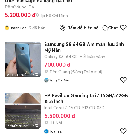
Ghế massage đa năng da chất
Đã sử dụng
Da
5.200.000 đ
Tp Hồ Chí Minh
T
9
đã bán
Bấm để hiện số
Chat
Thanh Lee
Samsung S8 64GB Ám màn, lưu ảnh
Mỹ Hàn
Galaxy S8
64 GB
Hết bảo hành
700.000 đ
Tiền Giang
(
Đồng Tháp
mới)
6 phút trước
4
Nguyên Bảo
HP Pavilion Gaming 15 i7 16GB/512GB
15.6 inch
Intel Core i7
16 GB
512 GB
SSD
6.500.000 đ
Hà Nội
7 phút trước
1
Hoa Tran