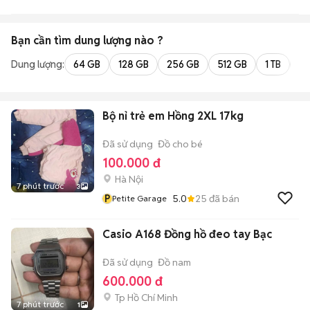
Bạn cần tìm
dung lượng
nào ?
Dung lượng:
64 GB
128 GB
256 GB
512 GB
1 TB
2 
Bộ nỉ trẻ em Hồng 2XL 17kg
Đã sử dụng
Đồ cho bé
100.000 đ
Hà Nội
7 phút trước
3
P
5.0
25
đã bán
Petite Garage
Casio A168 Đồng hồ đeo tay Bạc
Đã sử dụng
Đồ nam
600.000 đ
Tp Hồ Chí Minh
7 phút trước
1