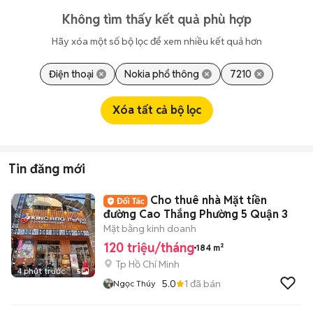
Không tìm thấy kết quả phù hợp
Hãy xóa một số bộ lọc để xem nhiều kết quả hơn
Điện thoại
Nokia phổ thông
7210
Xóa tất cả bộ lọc
Tin đăng mới
Cho thuê nhà Mặt tiền
đường Cao Thắng Phường 5 Quận 3
Mặt bằng kinh doanh
120 triệu/tháng
184 m²
Tp Hồ Chí Minh
4 phút trước
5
5.0
1
đã bán
Ngọc Thúy