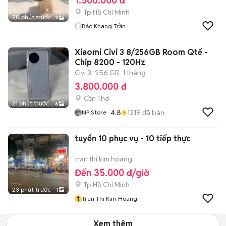
1.500.000 đ
Tp Hồ Chí Minh
20 phút trước
2
Bảo Khang Trần
Xiaomi Civi 3 8/256GB Room Qtế -
Chip 8200 - 120Hz
Civi 3
256 GB
1 tháng
3.800.000 đ
Cần Thơ
21 phút trước
6
4.8
1219
đã bán
NP Store
tuyển 10 phục vụ - 10 tiếp thực
tran thi kim hoang
Đến 35.000 đ/giờ
Tp Hồ Chí Minh
23 phút trước
1
t
Tran Thi Kim Hoang
Xem thêm