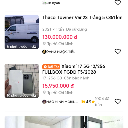
Jin Ryan
Thaco Towner Van2S Trắng 57.351 km
2021
< 1 tấn
Đã sử dụng
130.000.000 đ
Tp Hồ Chí Minh
8 phút trước
15
ĐẶNG NGỌC TIẾN
Xiaomi 17 5G 12/256
FULLBOX TGDĐ T5/2028
17
256 GB
Còn bảo hành
15.950.000 đ
Tp Hồ Chí Minh
10 phút trước
6
1004
đã
4.9
NGÔ MINH MOBILE
bán
SHOP