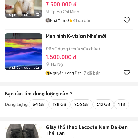
7.500.000 đ
Tp Hồ Chí Minh
16 phút trước
5
5.0
41
đã bán
Như Ý
Màn hình K-vision Như mới
Đã sử dụng (chưa sửa chữa)
1.500.000 đ
Hà Nội
16 phút trước
3
n
7
đã bán
Nguyễn Công Đạt
Bạn cần tìm
dung lượng
nào ?
Dung lượng:
64 GB
128 GB
256 GB
512 GB
1 TB
2 
Giày thể thao Lacoste Nam Da Đen
Thái Lan