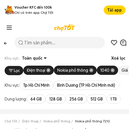
Voucher KFC đến 100k
Tải app
Chỉ có trên app Chợ Tốt
Khu vực:
Toàn quốc
Xoá lọc
Điện thoại
Nokia phổ thông
1040
Giá
Lọc
Khu vực:
Tp Hồ Chí Minh
Bình Dương (TP Hồ Chí Minh mới)
Bà 
Dung lượng:
64 GB
128 GB
256 GB
512 GB
1 TB
2 
Chợ Tốt
Điện thoại
Nokia phổ thông
Nokia phổ thông 7210