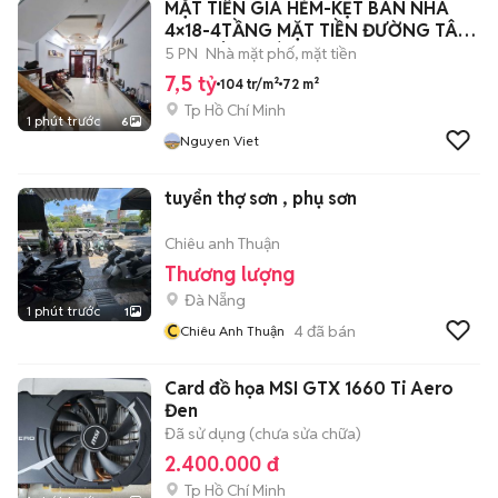
MẶT TIỀN GIÁ HẺM-KẸT BÁN NHÀ
4×18-4TẦNG MẶT TIỀN ĐƯỜNG TÂY
SƠN TÂN PHÚ
5 PN
Nhà mặt phố, mặt tiền
7,5 tỷ
104 tr/m²
72 m²
Tp Hồ Chí Minh
1 phút trước
6
Nguyen Viet
tuyển thợ sơn , phụ sơn
Chiêu anh Thuận
Thương lượng
Đà Nẵng
1 phút trước
1
C
4
đã bán
Chiêu Anh Thuận
Card đồ họa MSI GTX 1660 Ti Aero
Đen
Đã sử dụng (chưa sửa chữa)
2.400.000 đ
Tp Hồ Chí Minh