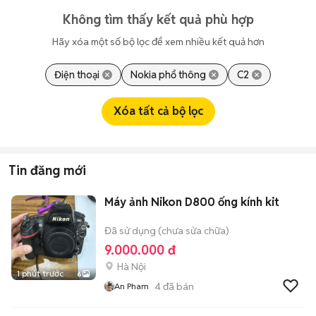
Không tìm thấy kết quả phù hợp
Hãy xóa một số bộ lọc để xem nhiều kết quả hơn
Điện thoại
Nokia phổ thông
C2
Xóa tất cả bộ lọc
Tin đăng mới
Máy ảnh Nikon D800 ống kính kit
Đã sử dụng (chưa sửa chữa)
9.000.000 đ
Hà Nội
1 phút trước
6
4
đã bán
An Pham