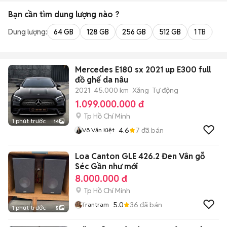
Bạn cần tìm
dung lượng
nào ?
Dung lượng:
64 GB
128 GB
256 GB
512 GB
1 TB
2 
Mercedes E180 sx 2021 up E300 full
đồ ghế da nâu
2021
45.000 km
Xăng
Tự động
1.099.000.000 đ
Tp Hồ Chí Minh
1 phút trước
14
4.6
7
đã bán
Võ Văn Kiệt
Loa Canton GLE 426.2 Đen Vân gỗ
Séc Gần như mới
8.000.000 đ
Tp Hồ Chí Minh
5.0
36
đã bán
Trantram
1 phút trước
5