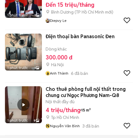
Đến 15 triệu/tháng
Bình Dương
(
TP Hồ Chí Minh
mới)
1 phút trước
1
Diepvy Le
Điện thoại bàn Panasonic Đen
Dòng khác
300.000 đ
Hà Nội
1 phút trước
1
a
6
đã bán
Anh Thành
Cho thuê phòng full nội thất trong
chung cư Ngọc Phương Nam-Q8
Nội thất đầy đủ
4 triệu/tháng
15 m²
Tp Hồ Chí Minh
1 phút trước
9
N
3
đã bán
Nguyễn Văn Bình