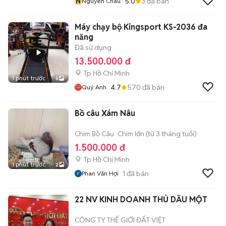
N
5.0
3
đã bán
Nguyễn Chau
Máy chạy bộ Kingsport KS-2036 đa
năng
Đã sử dụng
13.500.000 đ
Tp Hồ Chí Minh
1 phút trước
5
4.7
570
đã bán
Quý Anh
Bồ câu Xám Nâu
Chim Bồ Câu
Chim lớn (từ 3 tháng tuổi)
1.500.000 đ
Tp Hồ Chí Minh
1 phút trước
2
1
đã bán
Phan Văn Hợi
22 NV KINH DOANH THỦ DẦU MỘT
CÔNG TY THẾ GIỚI ĐẤT VIỆT