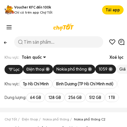
Voucher KFC đến 100k
Tải app
Chỉ có trên app Chợ Tốt
Khu vực:
Toàn quốc
Xoá lọc
Điện thoại
Nokia phổ thông
1059
Giá
Lọc
Khu vực:
Tp Hồ Chí Minh
Bình Dương (TP Hồ Chí Minh mới)
Bà 
Dung lượng:
64 GB
128 GB
256 GB
512 GB
1 TB
2 
Chợ Tốt
Điện thoại
Nokia phổ thông
Nokia phổ thông C2