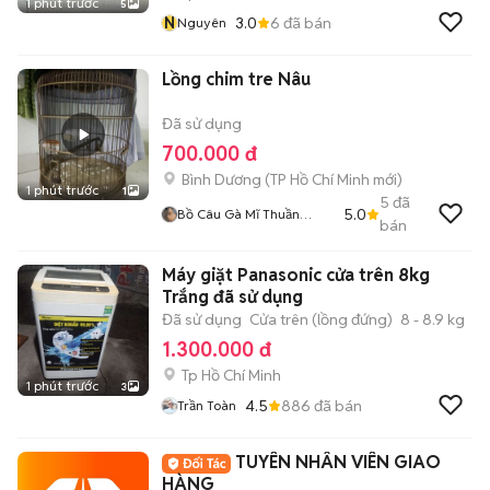
1 phút trước
5
N
3.0
6
đã bán
Nguyên
Lồng chim tre Nâu
Đã sử dụng
700.000 đ
Bình Dương
(
TP Hồ Chí Minh
mới)
1 phút trước
1
5
đã
5.0
Bồ Câu Gà Mĩ Thuần
bán
Chủng
Máy giặt Panasonic cửa trên 8kg
Trắng đã sử dụng
Đã sử dụng
Cửa trên (lồng đứng)
8 - 8.9 kg
1.300.000 đ
Tp Hồ Chí Minh
1 phút trước
3
4.5
886
đã bán
Trần Toàn
TUYÊN NHÂN VIÊN GIAO
HÀNG