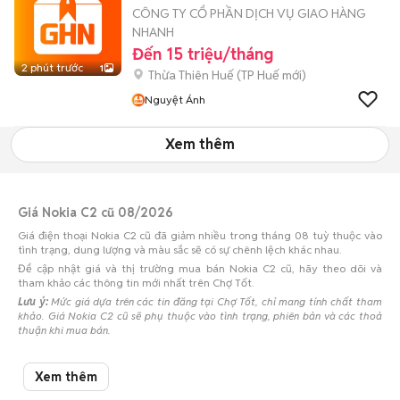
CÔNG TY CỔ PHẦN DỊCH VỤ GIAO HÀNG
NHANH
Đến 15 triệu/tháng
2 phút trước
1
Thừa Thiên Huế
(
TP Huế
mới)
Nguyệt Ánh
Xem thêm
Giá Nokia C2 cũ 08/2026
Giá điện thoại Nokia C2 cũ đã giảm nhiều trong tháng 08 tuỳ thuộc vào
tình trạng, dung lượng và màu sắc sẽ có sự chênh lệch khác nhau.
Để cập nhật giá và thị trường mua bán Nokia C2 cũ, hãy theo dõi và
tham khảo các thông tin mới nhất trên Chợ Tốt.
Lưu ý:
Mức giá dựa trên các tin đăng tại Chợ Tốt, chỉ mang tính chất tham
khảo. Giá Nokia C2 cũ sẽ phụ thuộc vào tình trạng, phiên bản và các thoả
thuận khi mua bán.
Mua bán Nokia C2 cũ
Xem thêm
Chợ Tốt có 0 tin đăng bán, mua Nokia C2 cũ với nhiều khoảng giá giúp
người dùng dễ dàng tìm kiếm và so sánh giá cả.