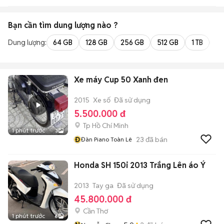
Bạn cần tìm
dung lượng
nào ?
Dung lượng:
64 GB
128 GB
256 GB
512 GB
1 TB
2 
Xe máy Cup 50 Xanh đen
2015
Xe số
Đã sử dụng
5.500.000 đ
Tp Hồ Chí Minh
1 phút trước
3
Đ
23
đã bán
Đàn Piano Toàn Lê
Honda SH 150i 2013 Trắng Lên áo Ý
2013
Tay ga
Đã sử dụng
45.800.000 đ
Cần Thơ
1 phút trước
6