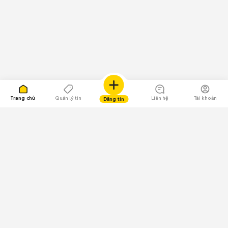
Trang chủ
Quản lý tin
Liên hệ
Tài khoản
Đăng tin
109.000 Bình chọn
Tải ứng dụng Chợ Tốt