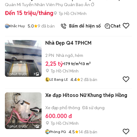
Quán Mì Tuyển Nhân Viên Phụ Quán Bao Ăn Ở
Đến 15 triệu/tháng
Tp Hồ Chí Minh
5.0
9
đã bán
Bấm để hiện số
Chat
Khắc Huy
Nhà Đẹp Q4 TPHCM
2 PN
Nhà ngõ, hẻm
2,25 tỷ
179 tr/m²
13 m²
Tp Hồ Chí Minh
1 phút trước
7
L
4.4
2
đã bán
LE Bang LE
Xe đạp Hitoso Nữ Khung thép Hồng
Xe đạp phổ thông
Đã sử dụng
600.000 đ
Tp Hồ Chí Minh
1 phút trước
1
4.5
14
đã bán
Phòng PQ