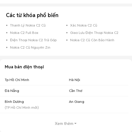
Chợ Tốt - Nơi mua bán Nokia C2 cũ giá tốt nhất!
Các từ khóa phổ biến
Thanh Lý Nokia C2 Cũ
Xác Nokia C2 Cũ
Nokia C2 Full Box
Giao Lưu Điện Thoại Nokia C2
Điện Thoại Nokia C2 Trả Góp
Nokia C2 Cũ Còn Bảo Hành
Nokia C2 Cũ Nguyên Zin
Mua bán điện thoại
Tp Hồ Chí Minh
Hà Nội
Đà Nẵng
Cần Thơ
Bình Dương
An Giang
(
TP Hồ Chí Minh
mới)
Xem thêm