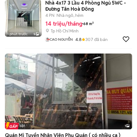
Nhà 4x17 3 Lầu 4 Phòng Ngủ 5WC -
Đường Tân Hoà Đông
4 PN
Nhà ngõ, hẻm
14 triệu/tháng
68 m²
Tp Hồ Chí Minh
1 phút trước
5
4.8
307
đã bán
CAO NGUYỄN
Tin nổi bật
1
Quán Mì Tuyển Nhân Viên Phụ Quán ( có nhiều ca )