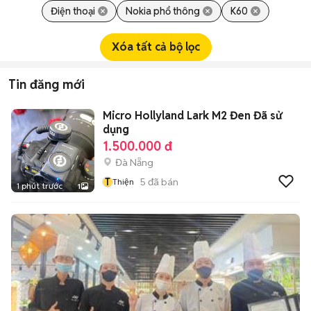
Điện thoại
Nokia phổ thông
K60
Xóa tất cả bộ lọc
Tin đăng mới
Micro Hollyland Lark M2 Đen Đã sử
dụng
1.500.000 đ
Đà Nẵng
T
5
đã bán
Thiện
1 phút trước
1