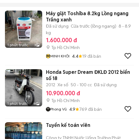
Máy giặt Toshiba 8.2kg Lồng ngang
Trắng xanh
Đã sử dụng
Cửa trước (lồng ngang)
8 - 8.9
kg
1.600.000 đ
1 phút trước
3
Tp Hồ Chí Minh
M
4.4
19
đã bán
MINH KHÔI
Honda Super Dream ĐKLĐ 2012 biển
số 18
2012
Xe số
50 - 100 cc
Đã sử dụng
10.900.000 đ
Tp Hồ Chí Minh
1 phút trước
11
4.9
769
đã bán
Phong Vũ
Tuyển kế toán viên
Công ty TNHH Nước Uống Trường Phát