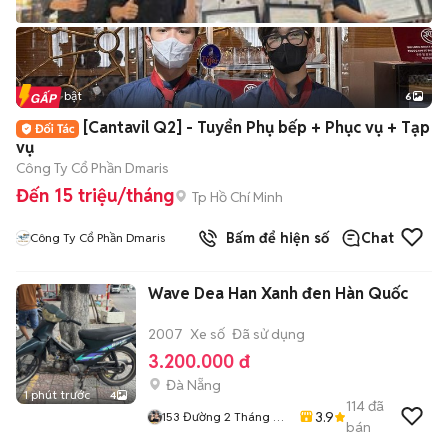
Tin nổi bật
6
+
2
[Cantavil Q2] - Tuyển Phụ bếp + Phục vụ + Tạp
vụ
Công Ty Cổ Phần Dmaris
Đến 15 triệu/tháng
Tp Hồ Chí Minh
Bấm để hiện số
Chat
Công Ty Cổ Phần Dmaris
Wave Dea Han Xanh đen Hàn Quốc
2007
Xe số
Đã sử dụng
3.200.000 đ
Đà Nẵng
1 phút trước
4
114
đã
3.9
153 Đường 2 Tháng 9
bán
Hoà Cường Tp Đà