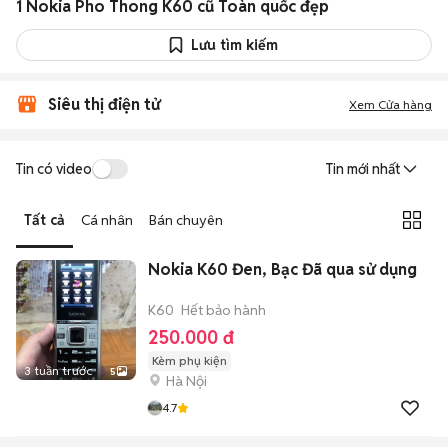
1 Nokia Pho Thong K60 cũ Toàn quốc đẹp
Lưu tìm kiếm
Siêu thị điện tử
Xem Cửa hàng
Tin có video
Tin mới nhất
Tất cả
Cá nhân
Bán chuyên
Nokia K60 Đen, Bạc Đã qua sử dụng
K60
Hết bảo hành
250.000 đ
Kèm phụ kiện
3 tuần trước
5
Hà Nội
4.7