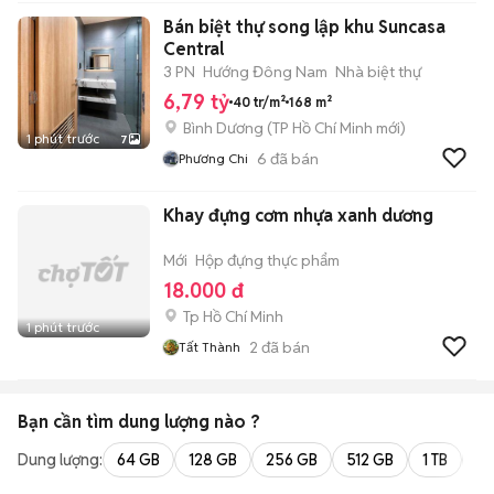
Nẵng
Bán biệt thự song lập khu Suncasa
Central
3 PN
Hướng Đông Nam
Nhà biệt thự
6,79 tỷ
40 tr/m²
168 m²
Bình Dương
(
TP Hồ Chí Minh
mới)
1 phút trước
7
6
đã bán
Phương Chi
Khay đựng cơm nhựa xanh dương
Mới
Hộp đựng thực phẩm
18.000 đ
Tp Hồ Chí Minh
1 phút trước
2
đã bán
Tất Thành
Bạn cần tìm
dung lượng
nào ?
Dung lượng:
64 GB
128 GB
256 GB
512 GB
1 TB
2 