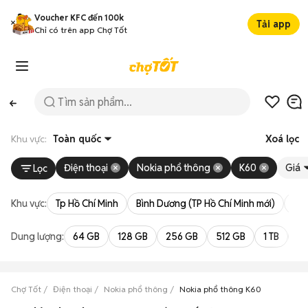
Voucher KFC đến 100k
Tải app
Chỉ có trên app Chợ Tốt
Khu vực:
Toàn quốc
Xoá lọc
Điện thoại
Nokia phổ thông
K60
Giá
Lọc
Khu vực:
Tp Hồ Chí Minh
Bình Dương (TP Hồ Chí Minh mới)
Bà 
Dung lượng:
64 GB
128 GB
256 GB
512 GB
1 TB
2 
Chợ Tốt
Điện thoại
Nokia phổ thông
Nokia phổ thông K60