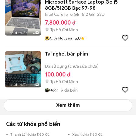
Microsoft Surface Laptop Go i5
8GB/512GB Bạc 97-98
Intel Core i5
8 GB
512 GB
SSD
7.800.000 đ
Tp Hồ Chí Minh
1 phút trước
6
A
5.0
Alice Nguyen
Tai nghe, bàn phím
Đã sử dụng (chưa sửa chữa)
100.000 đ
Tp Hồ Chí Minh
1 phút trước
1
9
đã bán
Ngọc
Xem thêm
Các từ khóa phổ biến
Thanh Lý Nokia K60 Cũ
Xác Nokia K60 Cũ