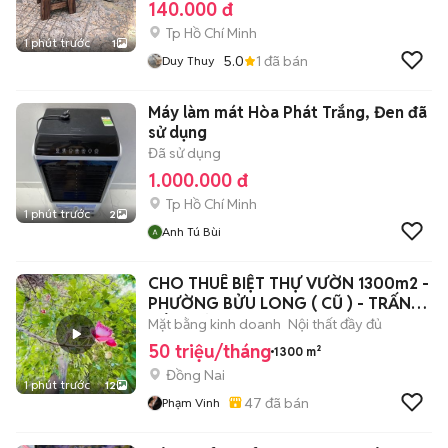
140.000 đ
Tp Hồ Chí Minh
1 phút trước
1
5.0
1
đã bán
Duy Thuy
Máy làm mát Hòa Phát Trắng, Đen đã
sử dụng
Đã sử dụng
1.000.000 đ
Tp Hồ Chí Minh
1 phút trước
2
Anh Tú Bùi
CHO THUÊ BIỆT THỰ VƯỜN 1300m2 -
PHƯỜNG BỬU LONG ( CŨ ) - TRẤN
BIÊN MỚI
Mặt bằng kinh doanh
Nội thất đầy đủ
50 triệu/tháng
1300 m²
Đồng Nai
1 phút trước
12
47
đã bán
Phạm Vinh