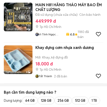
MAIN H81 HÃNG THÁO MÁY BAO ÊM
CHẤT LƯỢNG
Đã sử dụng (chưa sửa chữa)
Còn bảo hành
449.999 đ
Tp Hồ Chí Minh
1 phút trước
4
1180
đã
4.8
Vi Tính Ngọc
bán
Trang
Khay đựng cơm nhựa xanh dương
Mới
Khay, kệ đựng đồ
18.000 đ
Tp Hồ Chí Minh
1 phút trước
6
2
đã bán
Tất Thành
Bạn cần tìm
dung lượng
nào ?
Dung lượng:
64 GB
128 GB
256 GB
512 GB
1 TB
2 