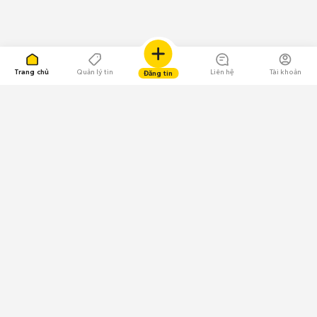
Trang chủ
Quản lý tin
Liên hệ
Tài khoản
Đăng tin
109.000 Bình chọn
Tải ứng dụng Chợ Tốt
Về Chợ Tốt
Quy chế sàn
Chính sách bảo mật
Giải quyết tranh chấp
CÔNG TY TNHH CHỢ TỐT - Người đại diện theo pháp luật: