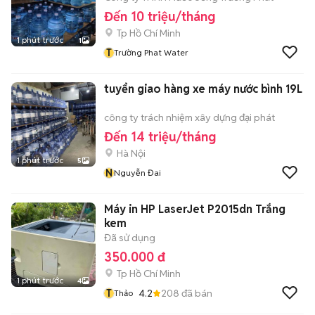
Đến 10 triệu/tháng
Tp Hồ Chí Minh
1 phút trước
1
T
Trường Phat Water
tuyển giao hàng xe máy nước bình 19L
công ty trách nhiệm xây dựng đại phát
Đến 14 triệu/tháng
Hà Nội
1 phút trước
5
N
Nguyễn Đai
Máy in HP LaserJet P2015dn Trắng
kem
Đã sử dụng
350.000 đ
Tp Hồ Chí Minh
1 phút trước
4
T
4.2
208
đã bán
Thảo