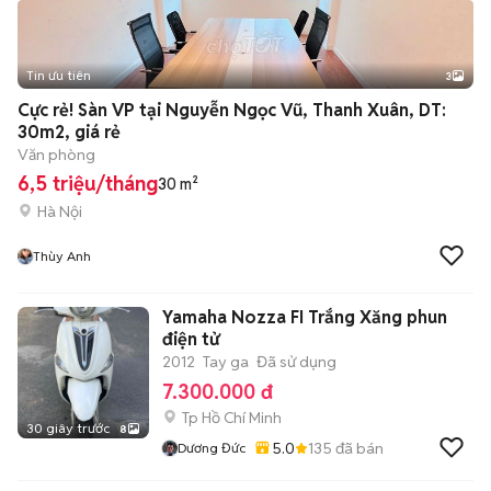
Tin ưu tiên
3
Cực rẻ! Sàn VP tại Nguyễn Ngọc Vũ, Thanh Xuân, DT:
30m2, giá rẻ
Văn phòng
6,5 triệu/tháng
30 m²
Hà Nội
Thùy Anh
Yamaha Nozza FI Trắng Xăng phun
điện tử
2012
Tay ga
Đã sử dụng
7.300.000 đ
Tp Hồ Chí Minh
30 giây trước
8
5.0
135
đã bán
Dương Đức