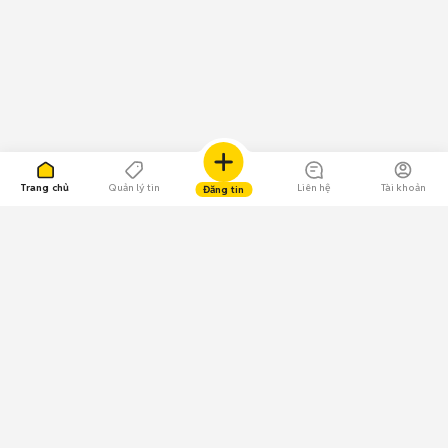
Trang chủ
Quản lý tin
Liên hệ
Tài khoản
Đăng tin
109.000 Bình chọn
Tải ứng dụng Chợ Tốt