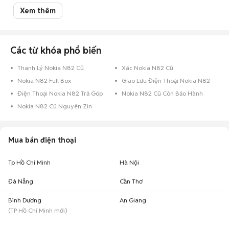
Mua bán Nokia N82 cũ
Xem thêm
Chợ Tốt có 0 tin đăng bán, mua Nokia N82 cũ với nhiều khoảng giá giúp
người dùng dễ dàng tìm kiếm và so sánh giá cả.
Chợ Tốt - Nơi mua bán Nokia N82 cũ giá tốt nhất!
Các từ khóa phổ biến
Thanh Lý Nokia N82 Cũ
Xác Nokia N82 Cũ
Nokia N82 Full Box
Giao Lưu Điện Thoại Nokia N82
Điện Thoại Nokia N82 Trả Góp
Nokia N82 Cũ Còn Bảo Hành
Nokia N82 Cũ Nguyên Zin
Mua bán điện thoại
Tp Hồ Chí Minh
Hà Nội
Đà Nẵng
Cần Thơ
Bình Dương
An Giang
(
TP Hồ Chí Minh
mới)