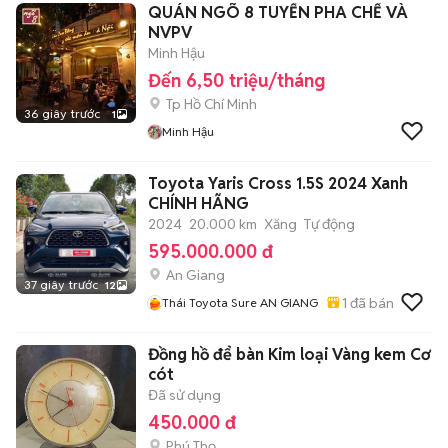
QUÁN NGÕ 8 TUYỂN PHA CHẾ VÀ
NVPV
Minh Hậu
Đến 6,50 triệu/tháng
Tp Hồ Chí Minh
36 giây trước
1
Minh Hậu
Toyota Yaris Cross 1.5S 2024 Xanh
CHÍNH HÃNG
2024
20.000 km
Xăng
Tự động
595.000.000 đ
An Giang
37 giây trước
12
1
đã bán
Thái Toyota Sure AN GIANG
Đồng hồ để bàn Kim loại Vàng kem Cơ
cót
Đã sử dụng
450.000 đ
Phú Thọ