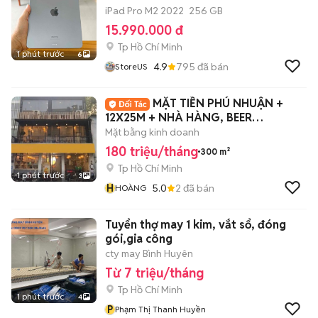
iPad Pro M2 2022
256 GB
15.990.000 đ
Tp Hồ Chí Minh
1 phút trước
6
4.9
795
đã bán
StoreUS
MẶT TIỀN PHÚ NHUẬN +
12X25M + NHÀ HÀNG, BEER
RESTAURANT, F&B
Mặt bằng kinh doanh
180 triệu/tháng
300 m²
Tp Hồ Chí Minh
1 phút trước
3
H
5.0
2
đã bán
HOÀNG
Tuyển thợ may 1 kim, vắt sổ, đóng
gói,gia công
cty may Bình Huyên
Từ 7 triệu/tháng
Tp Hồ Chí Minh
1 phút trước
4
P
Phạm Thị Thanh Huyền