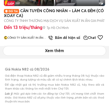
Tin nổi bật
2
CẦN TUYỂN CÔNG NHÂN – LÀM CA ĐÊM (CÓ
XOAY CA)
CÔNG TY TNHH THƯƠNG MẠI DỊCH VỤ SẢN XUẤT IN ẤN GIA PHÁT
Đến 13 triệu/tháng
Tp Hồ Chí Minh
C
Bấm để hiện số
Chat
CÔNG TY SẢN XUẤT IN ẤN
GIA PHÁT
Xem thêm
Giá Nokia N82 cũ 08/2026
Giá điện thoại Nokia N82 cũ đã giảm nhiều trong tháng 08 tuỳ thuộc vào
tình trạng, dung lượng và màu sắc sẽ có sự chênh lệch khác nhau.
Để cập nhật giá và thị trường mua bán Nokia N82 cũ, hãy theo dõi và
tham khảo các thông tin mới nhất trên Chợ Tốt.
Lưu ý:
Mức giá dựa trên các tin đăng tại Chợ Tốt, chỉ mang tính chất tham
khảo. Giá Nokia N82 cũ sẽ phụ thuộc vào tình trạng, phiên bản và các thoả
thuận khi mua bán.