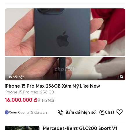
Tin nổi bật
5
iPhone 15 Pro Max 256GB Xám Mỹ Like New
iPhone 15 Pro Max
256 GB
16.000.000 đ
Hà Nội
2
đã bán
Bấm để hiện số
Chat
Xuan Cuong
Mercedes-Benz GLC200 Sport V1