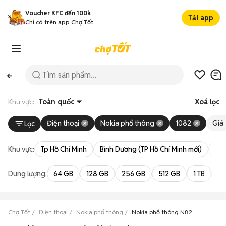
Voucher KFC đến 100k
Tải app
Chỉ có trên app Chợ Tốt
Khu vực:
Toàn quốc
Xoá lọc
Điện thoại
Nokia phổ thông
1082
Giá
Lọc
Khu vực:
Tp Hồ Chí Minh
Bình Dương (TP Hồ Chí Minh mới)
Bà 
Dung lượng:
64 GB
128 GB
256 GB
512 GB
1 TB
2 
Chợ Tốt
Điện thoại
Nokia phổ thông
Nokia phổ thông N82