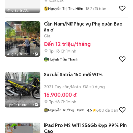
Đắk Lắk
N
187
đã bán
Nguyễn Thị Thu Hiền
41 giây trước
Cần Nam/Nữ Phục vụ Phụ quán Bao
ăn ở
Gia
Đến 12 triệu/tháng
Tp Hồ Chí Minh
41 giây trước
1
Huỳnh Trần Thành
Suzuki Satria 150 mới 90%
2021
Tay côn/Moto
Đã sử dụng
16.900.000 đ
Tp Hồ Chí Minh
1 phút trước
6
4.9
880
đã bán
Nguyễn Trường Thịnh
iPad Pro M2 Wifi 256Gb Đẹp 99% Pin
Cao