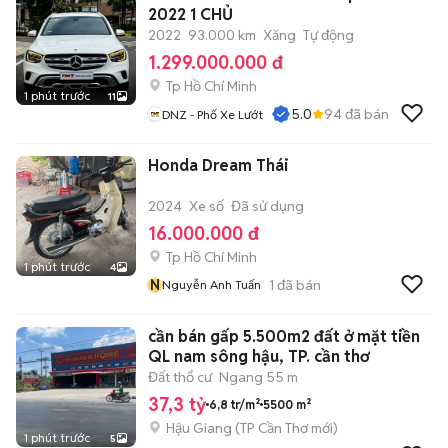
2022 1 CHỦ
2022
93.000 km
Xăng
Tự động
1.299.000.000 đ
Tp Hồ Chí Minh
1 phút trước
11
5.0
94
đã bán
DNZ - Phố Xe Lướt
Honda Dream Thái
2024
Xe số
Đã sử dụng
16.000.000 đ
Tp Hồ Chí Minh
1 phút trước
4
N
1
đã bán
Nguyễn Anh Tuấn
cần bán gấp 5.500m2 đất ở mặt tiền
QL nam sông hậu, TP. cần thơ
Đất thổ cư
Ngang 55 m
37,3 tỷ
6,8 tr/m²
5500 m²
Hậu Giang
(
TP Cần Thơ
mới)
1 phút trước
5