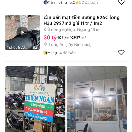
5.0
52
đã bán
Trần Hoàng
cần bán mặt tiền đường 826C long
Hậu 2927m2 giá 11 tr / 1m2
Đất nông nghiệp
Ngang 18 m
30 tỷ
10 tr/m²
2927 m²
Long An
(
Tây Ninh
mới)
1 phút trước
3
h
4
đã bán
Hùng