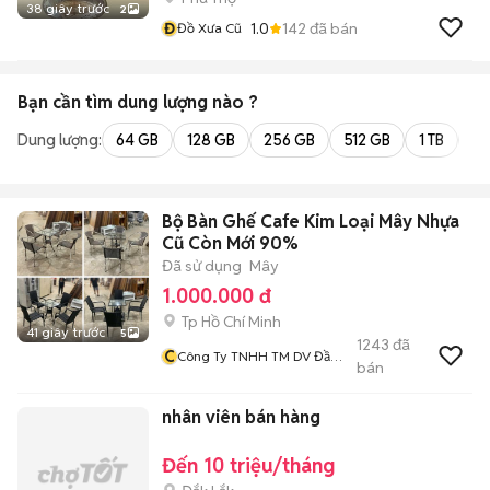
38 giây trước
2
Đ
1.0
142
đã bán
Đồ Xưa Cũ
Bạn cần tìm
dung lượng
nào ?
Dung lượng:
64 GB
128 GB
256 GB
512 GB
1 TB
2 
Bộ Bàn Ghế Cafe Kim Loại Mây Nhựa
Cũ Còn Mới 90%
Đã sử dụng
Mây
1.000.000 đ
Tp Hồ Chí Minh
41 giây trước
5
1243
đã
C
Công Ty TNHH TM DV Đầu
bán
Tư Và Xây Dựng Hải Đăng
nhân viên bán hàng
Đến 10 triệu/tháng