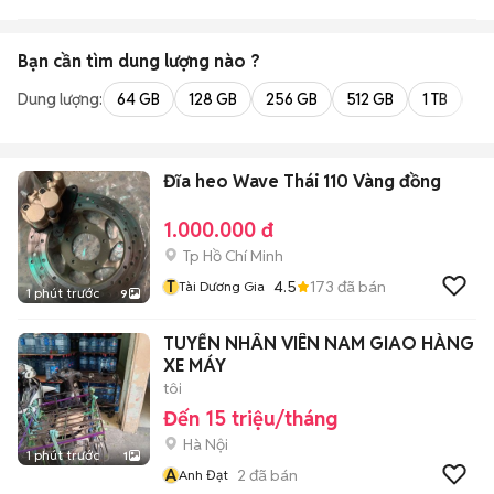
Bạn cần tìm
dung lượng
nào ?
Dung lượng:
64 GB
128 GB
256 GB
512 GB
1 TB
2 
Đĩa heo Wave Thái 110 Vàng đồng
1.000.000 đ
Tp Hồ Chí Minh
T
4.5
173
đã bán
Tài Dương Gia
1 phút trước
9
TUYỂN NHÂN VIÊN NAM GIAO HÀNG
XE MÁY
tôi
Đến 15 triệu/tháng
Hà Nội
1 phút trước
1
A
2
đã bán
Anh Đạt