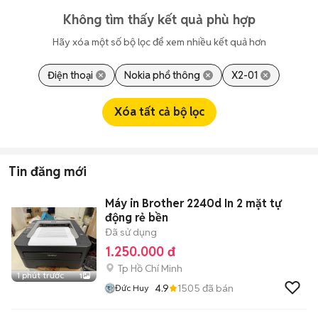
Không tìm thấy kết quả phù hợp
Hãy xóa một số bộ lọc để xem nhiều kết quả hơn
Điện thoại
Nokia phổ thông
X2-01
Xóa tất cả bộ lọc
Tin đăng mới
Máy in Brother 2240d In 2 mặt tự
động rẻ bền
Đã sử dụng
1.250.000 đ
Tp Hồ Chí Minh
1 phút trước
1
4.9
1505
đã bán
Đức Huy