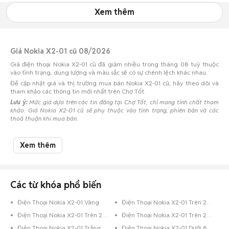
Xem thêm
Giá Nokia X2-01 cũ 08/2026
Giá điện thoại Nokia X2-01 cũ đã giảm nhiều trong tháng 08 tuỳ thuộc
vào tình trạng, dung lượng và màu sắc sẽ có sự chênh lệch khác nhau.
Để cập nhật giá và thị trường mua bán Nokia X2-01 cũ, hãy theo dõi và
tham khảo các thông tin mới nhất trên Chợ Tốt.
Lưu ý:
Mức giá dựa trên các tin đăng tại Chợ Tốt, chỉ mang tính chất tham
khảo. Giá Nokia X2-01 cũ sẽ phụ thuộc vào tình trạng, phiên bản và các
thoả thuận khi mua bán.
Mua bán Nokia X2-01 cũ
Xem thêm
Chợ Tốt có 0 tin đăng bán, mua Nokia X2-01 cũ với nhiều khoảng giá giúp
người dùng dễ dàng tìm kiếm và so sánh giá cả.
Chợ Tốt - Nơi mua bán Nokia X2-01 cũ giá tốt nhất!
Các từ khóa phổ biến
Điện Thoại Nokia X2-01 Vàng
Điện Thoại Nokia X2-01 Trên 256GB Xám
Điện Thoại Nokia X2-01 Trên 256GB Đỏ
Điện Thoại Nokia X2-01 Trên 256GB Đen
Điện Thoại Nokia X2-01 Trắng
Điện Thoại Nokia X2-01 Dưới 8GB Xanh Dương