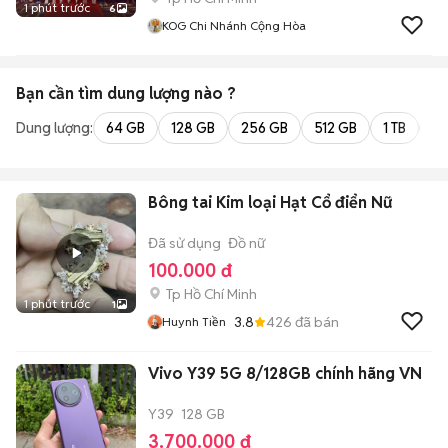
1 phút trước
6
KOG Chi Nhánh Cộng Hòa
Bạn cần tìm
dung lượng
nào ?
Dung lượng:
64 GB
128 GB
256 GB
512 GB
1 TB
2 
Bông tai Kim loại Hạt Cổ điển Nữ
Đã sử dụng
Đồ nữ
100.000 đ
Tp Hồ Chí Minh
1 phút trước
1
3.8
426
đã bán
Huynh Tiền
Vivo Y39 5G 8/128GB chính hãng VN
Y39
128 GB
3.700.000 đ