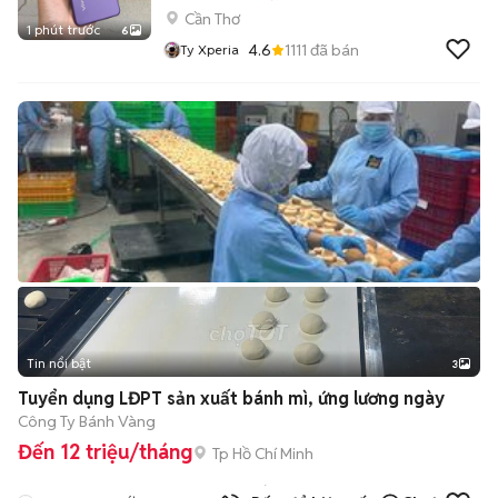
Cần Thơ
1 phút trước
6
4.6
1111
đã bán
Ty Xperia
Tin nổi bật
3
Tuyển dụng LĐPT sản xuất bánh mì, ứng lương ngày
Công Ty Bánh Vàng
Đến 12 triệu/tháng
Tp Hồ Chí Minh
137
đã