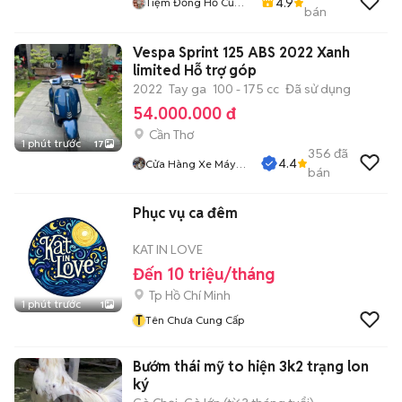
4.9
Tiệm Đồng Hồ Cũ
bán
Nhật Thuỵ Sĩ
Vespa Sprint 125 ABS 2022 Xanh
limited Hỗ trợ góp
2022
Tay ga
100 - 175 cc
Đã sử dụng
54.000.000 đ
Cần Thơ
1 phút trước
17
356
đã
4.4
Cửa Hàng Xe Máy
bán
Quang Sang
Phục vụ ca đêm
KAT IN LOVE
Đến 10 triệu/tháng
Tp Hồ Chí Minh
1 phút trước
1
T
Tên Chưa Cung Cấp
Bướm thái mỹ to hiện 3k2 trạng lon
ký