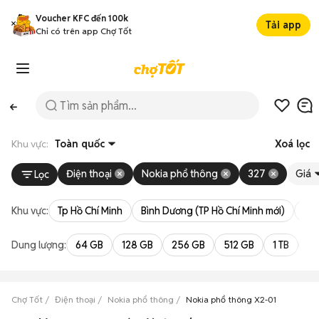
Voucher KFC đến 100k
Tải app
Chỉ có trên app Chợ Tốt
Khu vực:
Toàn quốc
Xoá lọc
Điện thoại
Nokia phổ thông
327
Giá
Lọc
Khu vực:
Tp Hồ Chí Minh
Bình Dương (TP Hồ Chí Minh mới)
Bà 
Dung lượng:
64 GB
128 GB
256 GB
512 GB
1 TB
2 
Chợ Tốt
Điện thoại
Nokia phổ thông
Nokia phổ thông X2-01