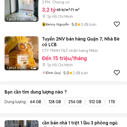
2 PN
Chung cư
3,2 tỷ
45 tr/m²
71 m²
Tp Hồ Chí Minh
1 phút trước
5
k
5.0
3
đã bán
Kenny Nguyễn
Tuyển 2NV bán hàng Quận 7, Nhà Bè
có LCB
CTY TNHH T&Z nhãn hàng Mikiri
Đến 15 triệu/tháng
Tp Hồ Chí Minh
1 phút trước
6
5.0
2
đã bán
Đình Quý
Bạn cần tìm
dung lượng
nào ?
Dung lượng:
64 GB
128 GB
256 GB
512 GB
1 TB
2 
cần bán nhà 1 trệt 1 lầu 3 phòng ngủ