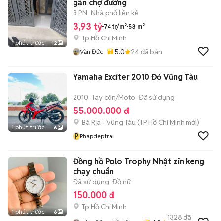
gần chợ đường
3 PN
Nhà phố liền kề
3,93 tỷ
74 tr/m²
53 m²
Tp Hồ Chí Minh
1 phút trước
12
5.0
24
đã bán
Văn Đức
Yamaha Exciter 2010 Đỏ Vũng Tàu
2010
Tay côn/Moto
Đã sử dụng
55.000.000 đ
Bà Rịa - Vũng Tàu
(
TP Hồ Chí Minh
mới)
1 phút trước
6
P
Phapdeptrai
Đồng hồ Polo Trophy Nhật zin keng
chạy chuẩn
Đã sử dụng
Đồ nữ
150.000 đ
Tp Hồ Chí Minh
1 phút trước
6
1328
đã