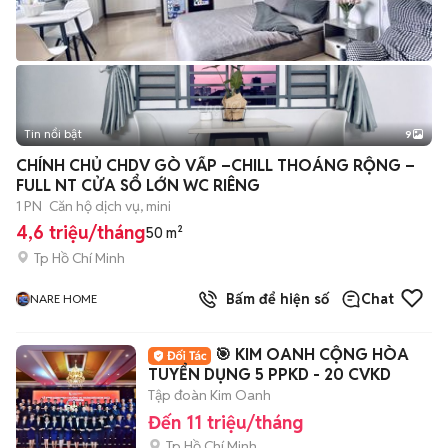
Tin nổi bật
9
+
2
CHÍNH CHỦ CHDV GÒ VẤP –CHILL THOÁNG RỘNG –
FULL NT CỬA SỔ LỚN WC RIÊNG
1 PN
Căn hộ dịch vụ, mini
4,6 triệu/tháng
50 m²
Tp Hồ Chí Minh
Bấm để hiện số
Chat
NARE HOME
🎯 KIM OANH CỘNG HÒA
TUYỂN DỤNG 5 PPKD - 20 CVKD
Tập đoàn Kim Oanh
Đến 11 triệu/tháng
Tp Hồ Chí Minh