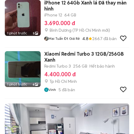
iPhone 12 64Gb Xanh lá Đã thay màn
hình
iPhone 12
64 GB
3.690.000 đ
Bình Dương
(
TP Hồ Chí Minh
mới)
1 phút trước
5
4.8
2667
đã bán
Mai Tuấn Đt Giá Rẻ
Xiaomi Redmi Turbo 3 12GB/256GB
Xanh
Redmi Turbo 3
256 GB
Hết bảo hành
4.400.000 đ
Tp Hồ Chí Minh
1 phút trước
6
5
đã bán
Vinh