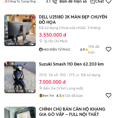
4.5
Bấm để hiện số
Chat
Công Ty Cung Ứng
bán
Nhân Lực Nhân Kiệt
DELL U2518D 2K MÀN ĐẸP CHUYÊN
ĐỒ HỌA
Đã sử dụng (chưa sửa chữa)
3 tháng
3.550.000 đ
Tp Hồ Chí Minh
1 phút trước
3
198
đã
4.9
HKD ĐIỆN TỬ PHÚC
bán
THỊNH
Suzuki Smash 110 Đen 62.203 km
2012
Xe số
100 - 175 cc
Đã sử dụng
7.000.000 đ
Bến Tre
(
Vĩnh Long
mới)
1 phút trước
6
B
4.5
126
đã bán
Ben Tre
CHÍNH CHỦ BÁN CĂN HỘ KHANG
GIA GÒ VẤP – FULL NỘI THẤT