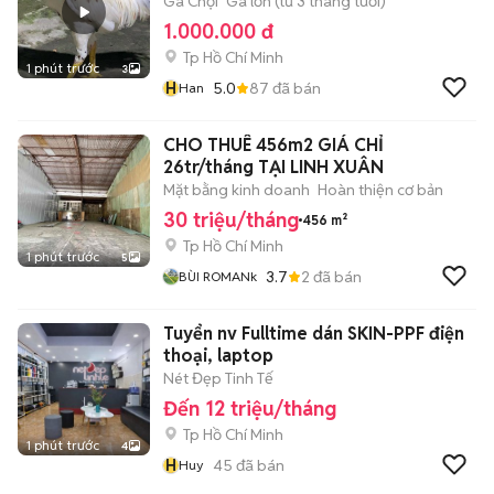
Gà Chọi
Gà lớn (từ 3 tháng tuổi)
1.000.000 đ
Tp Hồ Chí Minh
1 phút trước
3
H
5.0
87
đã bán
Han
CHO THUÊ 456m2 GIÁ CHỈ
26tr/tháng TẠI LINH XUÂN
Mặt bằng kinh doanh
Hoàn thiện cơ bản
30 triệu/tháng
456 m²
Tp Hồ Chí Minh
1 phút trước
5
3.7
2
đã bán
BÙI ROMANk
Tuyển nv Fulltime dán SKIN-PPF điện
thoại, laptop
Nét Đẹp Tinh Tế
Đến 12 triệu/tháng
Tp Hồ Chí Minh
1 phút trước
4
H
45
đã bán
Huy