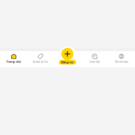
Trang chủ
Quản lý tin
Liên hệ
Tài khoản
Đăng tin
109.000 Bình chọn
Tải ứng dụng Chợ Tốt