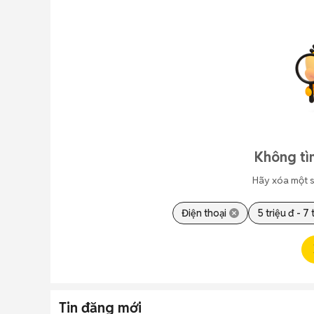
Không tì
Hãy xóa một s
Điện thoại
5 triệu đ - 7 
Tin đăng mới