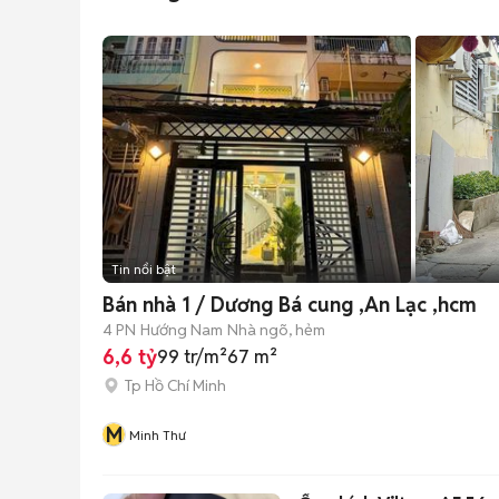
Tin nổi bật
Bán nhà 1 / Dương Bá cung ,An Lạc ,hcm
4 PN
Hướng Nam
Nhà ngõ, hẻm
6,6 tỷ
99 tr/m²
67 m²
Tp Hồ Chí Minh
M
Minh Thư