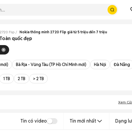
2720 Flip
Nokia thông minh 2720 Flip giá từ 5 triệu đến 7 triệu
u Toàn quốc đẹp
0
 mới)
Bà Rịa - Vũng Tàu (TP Hồ Chí Minh mới)
Hà Nội
Đà Nẵng
1 TB
2 TB
> 2 TB
Xem Cử
Tin có video
Tin mới nhất
Dạng lư