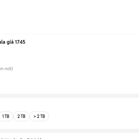
la giá 1745
nh
mới)
1 TB
2 TB
> 2 TB