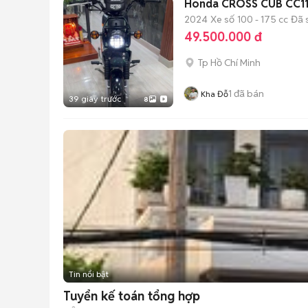
Honda CROSS CUB CC11
2024
Xe số
100 - 175 cc
Đã 
49.500.000 đ
Tp Hồ Chí Minh
1
đã bán
Kha Đỗ
39 giây trước
8
Tin nổi bật
Tuyển kế toán tổng hợp