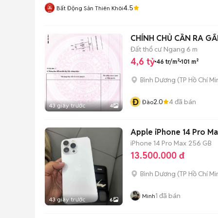
4.5
Bất Động Sản Thiên Khôi
CHÍNH CHỦ CẦN RA GẤ
Đất thổ cư
Ngang 6 m
4,6 tỷ
46 tr/m²
101 m²
Bình Dương
(
TP Hồ Chí Mi
Đ
2.0
4
đã bán
Đào
43 giây trước
4
Apple iPhone 14 Pro M
iPhone 14 Pro Max
256 GB
13.500.000 đ
Bình Dương
(
TP Hồ Chí Mi
1
đã bán
Minh
43 giây trước
6