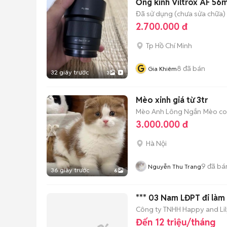
Ống kính Viltrox AF 56
Đã sử dụng (chưa sửa chữa)
2.700.000 đ
Tp Hồ Chí Minh
G
8
đã bán
Gia Khiêm
32 giây trước
3
Mèo xinh giá từ 3tr
Mèo Anh Lông Ngắn
Mèo con
3.000.000 đ
Hà Nội
9
đã bá
Nguyễn Thu Trang
36 giây trước
6
*** 03 Nam LĐPT đi làm
Công ty TNHH Happy and Lil
Đến 12 triệu/tháng