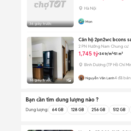
Hà Nội
Mon
36 giây trước
Căn hộ 2pn2wc bcons sa
2 PN
Hướng Nam
Chung cư
1,745 tỷ
34 tr/m²
51 m²
Bình Dương
(
TP Hồ Chí Mi
4
đã bán
Nguyễn Văn Lanh
36 giây trước
3
Bạn cần tìm
dung lượng
nào ?
Dung lượng:
64 GB
128 GB
256 GB
512 GB