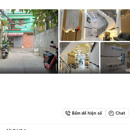
+
2
12
Bấm để hiện số
Chat