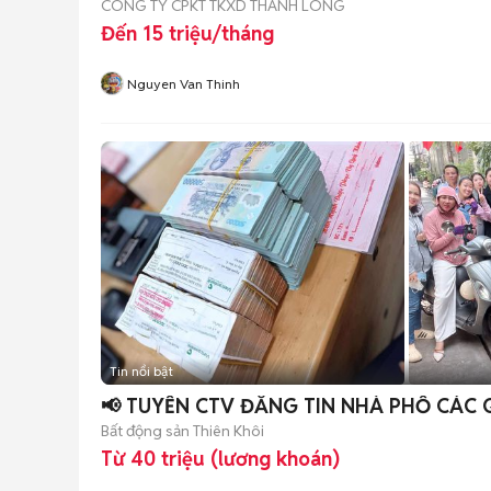
CÔNG TY CPKT TKXD THANH LONG
Đến 15 triệu/tháng
Nguyen Van Thinh
Tin nổi bật
📢 TUYỂN CTV ĐĂNG TIN NHÀ PHỐ CÁC 
Bất động sản Thiên Khôi
Từ 40 triệu (lương khoán)