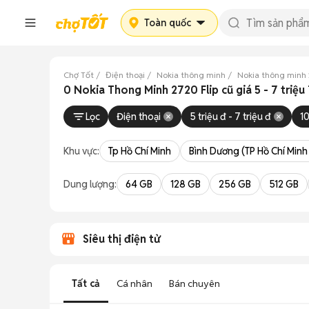
Toàn quốc
Chợ Tốt
Điện thoại
Nokia thông minh
Nokia thông minh 
0 Nokia Thong Minh 2720 Flip cũ giá 5 - 7 triệ
Lọc
Điện thoại
5 triệu đ - 7 triệu đ
1
Khu vực:
Tp Hồ Chí Minh
Bình Dương (TP Hồ Chí Minh
Dung lượng:
64 GB
128 GB
256 GB
512 GB
Siêu thị điện tử
Tất cả
Cá nhân
Bán chuyên