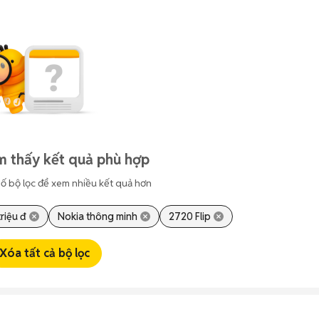
m thấy kết quả phù hợp
ố bộ lọc để xem nhiều kết quả hơn
triệu đ
Nokia thông minh
2720 Flip
Xóa tất cả bộ lọc