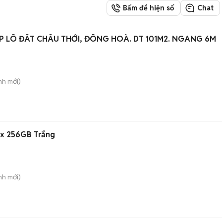
Bấm để hiện số
Chat
P LÔ ĐÂT CHÂU THỚI, ĐÔNG HOÀ. DT 101M2. NGANG 6M
nh
mới)
ax 256GB Trắng
nh
mới)