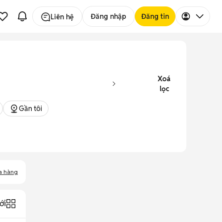
Đăng nhập
Đăng tin
Liên hệ
Xoá
lọc
Gần tôi
a hàng
ới