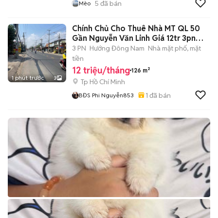
5
đã bán
Mèo
Chính Chủ Cho Thuê Nhà MT QL 50
Gần Nguyễn Văn Linh Giá 12tr 3pn
3wc
3 PN
Hướng Đông Nam
Nhà mặt phố, mặt
tiền
12 triệu/tháng
126 m²
1 phút trước
3
Tp Hồ Chí Minh
1
đã bán
BĐS Phi Nguyễn853