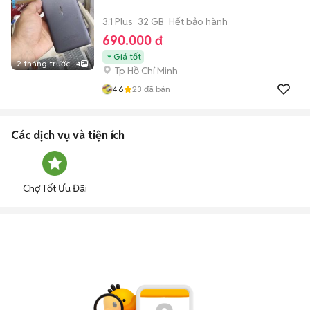
3.1 Plus
32 GB
Hết bảo hành
690.000 đ
Giá tốt
2 tháng trước
4
Tp Hồ Chí Minh
4.6
23
đã bán
Các dịch vụ và tiện ích
Chợ Tốt Ưu Đãi