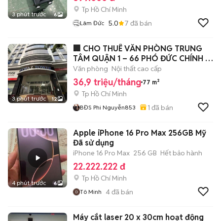
Tp Hồ Chí Minh
3 phút trước
6
5.0
7
đã bán
Lâm Đức
🏢 CHO THUÊ VĂN PHÒNG TRUNG
TÂM QUẬN 1 – 66 PHÓ ĐỨC CHÍNH ▪️
Vị trí: 66
Văn phòng
Nội thất cao cấp
36,9 triệu/tháng
77 m²
Tp Hồ Chí Minh
3 phút trước
12
1
đã bán
BĐS Phi Nguyễn853
Apple iPhone 16 Pro Max 256GB Mỹ
Đã sử dụng
iPhone 16 Pro Max
256 GB
Hết bảo hành
22.222.222 đ
Tp Hồ Chí Minh
4 phút trước
6
4
đã bán
Tô Minh
Máy cắt laser 20 x 30cm hoạt động