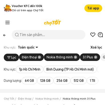
Voucher KFC đến 100k
Tải app
Chỉ có trên app Chợ Tốt
Khu vực:
Toàn quốc
Xoá lọc
Điện thoại
Nokia thông minh
3.1 Plus
G
Lọc
Khu vực:
Tp Hồ Chí Minh
Bình Dương (TP Hồ Chí Minh mới)
Bà 
Dung lượng:
64 GB
128 GB
256 GB
512 GB
1 TB
2 
Chợ Tốt
Điện thoại
Nokia thông minh
Nokia thông minh 3.1 Plus