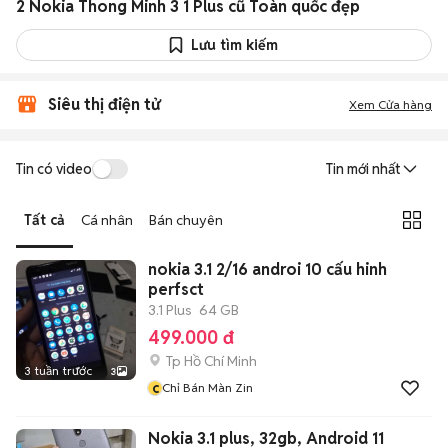
2 Nokia Thong Minh 3 1 Plus cũ Toàn quốc đẹp
Lưu tìm kiếm
Siêu thị điện tử
Xem Cửa hàng
Tin có video
Tin mới nhất
Tất cả
Cá nhân
Bán chuyên
nokia 3.1 2/16 androi 10 cấu hinh
perfsct
3.1 Plus
64 GB
499.000 đ
Tp Hồ Chí Minh
3 tuần trước
3
c
Chỉ Bán Màn Zin
Nokia 3.1 plus, 32gb, Android 11