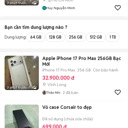
Tp Hồ Chí Minh
3 phút trước
3
Huy Nguyễn Minh
Bạn cần tìm
dung lượng
nào ?
Dung lượng:
64 GB
128 GB
256 GB
512 GB
1 TB
2 
Apple iPhone 17 Pro Max 256GB Bạc
Mới
iPhone 17 Pro Max
256 GB
Còn bảo hành
32.900.000 đ
Vĩnh Long
3 phút trước
3
2
đã bán
Thảo Nhi
Vỏ case Corsair to đẹp
Đã sử dụng (chưa sửa chữa)
699.000 đ