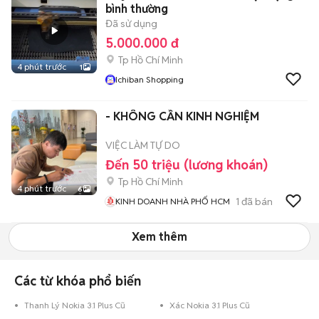
bình thường
Đã sử dụng
5.000.000 đ
Tp Hồ Chí Minh
4 phút trước
1
Ichiban Shopping
- KHÔNG CẦN KINH NGHIỆM
VIỆC LÀM TỰ DO
Đến 50 triệu (lương khoán)
Tp Hồ Chí Minh
4 phút trước
6
1
đã bán
KINH DOANH NHÀ PHỐ HCM
Xem thêm
Các từ khóa phổ biến
Thanh Lý Nokia 3.1 Plus Cũ
Xác Nokia 3.1 Plus Cũ