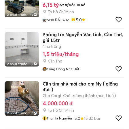
6,15 tỷ
62 tr/m²
100 m²
Tp Hồ Chí Minh
2 phút trước
12
5.0
NHÀ ĐẤT Q12
Phòng trọ Nguyễn Văn Linh, Cần Thơ,
giá 1.5tr
Nhà trống
1,5 triệu/tháng
Cần Thơ
2 phút trước
5
Cộng Đồng Nhà Đất
Cần tìm nhà mới cho em Ny ( giống
đực )
Chó Corgi
Chó trưởng thành (hơn 1 tuổi)
4.000.000 đ
Tp Hồ Chí Minh
2 phút trước
1
T
5.0
15
đã bán
Thu Hà Nguyễn