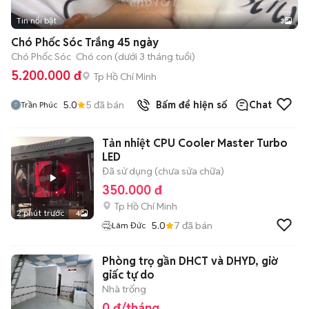
Tin nổi bật
3
Chó Phốc Sóc Trắng 45 ngày
Chó Phốc Sóc
Chó con (dưới 3 tháng tuổi)
5.200.000 đ
Tp Hồ Chí Minh
5.0
5
đã bán
Bấm để hiện số
Chat
Trần Phúc
Tản nhiệt CPU Cooler Master Turbo
LED
Đã sử dụng (chưa sửa chữa)
350.000 đ
Tp Hồ Chí Minh
2 phút trước
4
5.0
7
đã bán
Lâm Đức
Phòng trọ gần DHCT và DHYD, giờ
giấc tự do
Nhà trống
0 đ/tháng