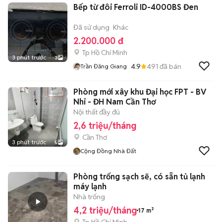
Bếp từ đôi Ferroli ID-4000BS Đen
Đã sử dụng
Khác
2.200.000 đ
Tp Hồ Chí Minh
3 phút trước
3
4.9
491
đã bán
Trần Đăng Giang
Phòng mới xây khu Đại học FPT - BV
Nhi - ĐH Nam Cần Thơ
Nội thất đầy đủ
2,6 triệu/tháng
Cần Thơ
3 phút trước
5
Cộng Đồng Nhà Đất
Phòng trống sạch sẽ, có sẵn tủ lạnh
máy lạnh
Nhà trống
4,2 triệu/tháng
17 m²