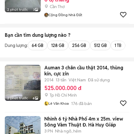
Cần Thơ
2 phút trước
3
Cộng Đồng Nhà Đất
Bạn cần tìm
dung lượng
nào ?
Dung lượng:
64 GB
128 GB
256 GB
512 GB
1 TB
2 
Auman 3 chân cầu thật 2014, thùng
kín, cực zin
2014
13 tấn
Việt Nam
Đã sử dụng
525.000.000 đ
Tp Hồ Chí Minh
2 phút trước
6
L
176
đã bán
Lê Văn Khoa
Nhỉnh 6 tỷ Nhà Phố 4m x 25m. view
Sông Vàm Thuật Đ. Hà Huy Giáp
3 PN
Nhà ngõ, hẻm