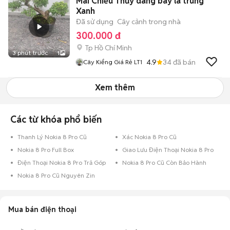
Mai Chiếu Thủy dáng bay lá trung
Xanh
Đã sử dụng
Cây cảnh trong nhà
300.000 đ
Tp Hồ Chí Minh
3 phút trước
1
4.9
34
đã bán
Cây Kiểng Giá Rẻ LT1
Xem thêm
Các từ khóa phổ biến
Thanh Lý Nokia 8 Pro Cũ
Xác Nokia 8 Pro Cũ
Nokia 8 Pro Full Box
Giao Lưu Điện Thoại Nokia 8 Pro
Điện Thoại Nokia 8 Pro Trả Góp
Nokia 8 Pro Cũ Còn Bảo Hành
Nokia 8 Pro Cũ Nguyên Zin
Mua bán điện thoại