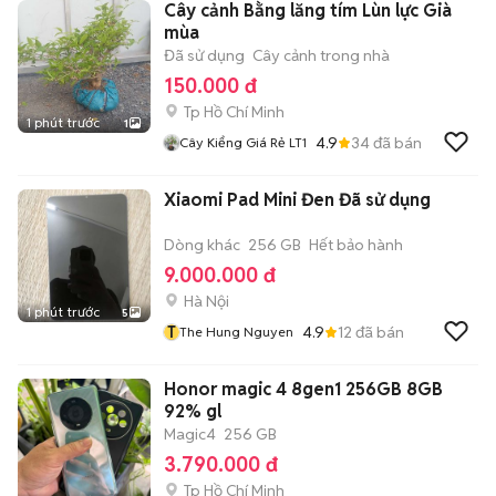
Cây cảnh Bằng lăng tím Lùn lực Già
mùa
Đã sử dụng
Cây cảnh trong nhà
150.000 đ
Tp Hồ Chí Minh
1 phút trước
1
4.9
34
đã bán
Cây Kiểng Giá Rẻ LT1
Xiaomi Pad Mini Đen Đã sử dụng
Dòng khác
256 GB
Hết bảo hành
9.000.000 đ
Hà Nội
1 phút trước
5
T
4.9
12
đã bán
The Hung Nguyen
Honor magic 4 8gen1 256GB 8GB
92% gl
Magic4
256 GB
3.790.000 đ
Tp Hồ Chí Minh