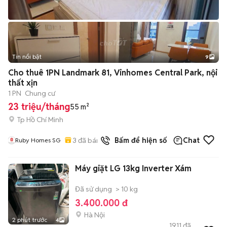
Tin nổi bật
9
+
2
Cho thuê 1PN Landmark 81, Vinhomes Central Park, nội
thất xịn
1 PN
Chung cư
23 triệu/tháng
55 m²
Tp Hồ Chí Minh
3
đã bán
Bấm để hiện số
Chat
Ruby Homes SG
Máy giặt LG 13kg Inverter Xám
Đã sử dụng
> 10 kg
3.400.000 đ
Hà Nội
2 phút trước
4
1911
đã