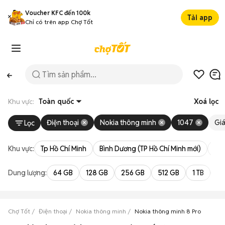
Voucher KFC đến 100k
Tải app
Chỉ có trên app Chợ Tốt
Khu vực:
Toàn quốc
Xoá lọc
Điện thoại
Nokia thông minh
1047
Gi
Lọc
Khu vực:
Tp Hồ Chí Minh
Bình Dương (TP Hồ Chí Minh mới)
Bà 
Dung lượng:
64 GB
128 GB
256 GB
512 GB
1 TB
2 
Chợ Tốt
Điện thoại
Nokia thông minh
Nokia thông minh 8 Pro