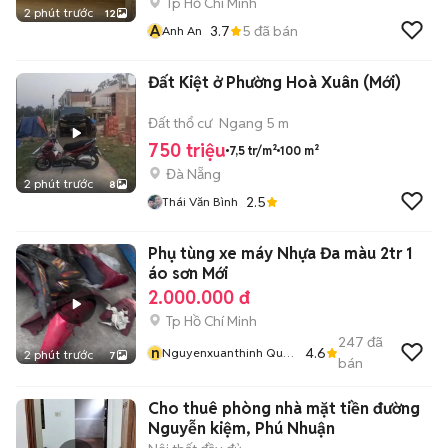
Tp Hồ Chí Minh
2 phút trước
12
A
3.7
5
đã bán
Anh An
Đất Kiệt ở Phường Hoà Xuân (Mới)
Đất thổ cư
Ngang 5 m
750 triệu
7,5 tr/m²
100 m²
Đà Nẵng
2 phút trước
8
2.5
Thái Văn Bình
Phụ tùng xe máy Nhựa Đa màu 2tr 1
áo sơn Mới
2.000.000 đ
Tp Hồ Chí Minh
247
đã
n
4.6
Nguyenxuanthinh Quận
2 phút trước
7
bán
Tân Phú
Cho thuê phòng nhà mặt tiền đường
Nguyễn kiệm, Phú Nhuận