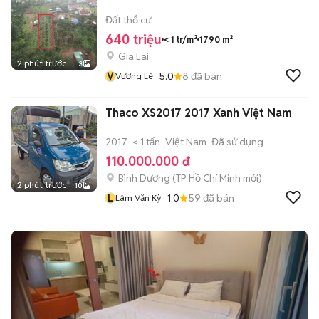
Đất thổ cư
640 triệu
< 1 tr/m²
1790 m²
Gia Lai
2 phút trước
3
V
5.0
8
đã bán
Vương Lê
Thaco XS2017 2017 Xanh Việt Nam
2017
< 1 tấn
Việt Nam
Đã sử dụng
110.000.000 đ
Bình Dương
(
TP Hồ Chí Minh
mới)
2 phút trước
10
L
1.0
59
đã bán
Lâm Văn Kỳ