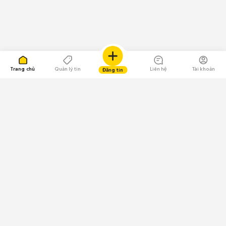
Trang chủ
Quản lý tin
Liên hệ
Tài khoản
Đăng tin
109.000 Bình chọn
Tải ứng dụng Chợ Tốt
Về Chợ Tốt
Quy chế sàn