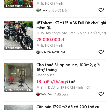
Tp Hồ Chí Minh
1 phút trước
2
85
đã bán
Thuong
🌈Tphcm..KTM125 ABS Full Đồ chơi..giá
mềm 🥰
2016
Tay côn/Moto
Trên 175 cc
Đã sử dụng
28.000.000 đ
Tp Hồ Chí Minh
1 phút trước
3
MotoGiáRẻTPHCM
Cho thuê SHop house, 100m2, giá
18tr/ tháng
Shophouse
18 triệu/tháng
98 m²
Bình Dương
(
TP Hồ Chí Minh
mới)
2 phút trước
3
1
đã bán
Quốc Bảo
Cần bán 1790m2 đã có 200 thổ cư