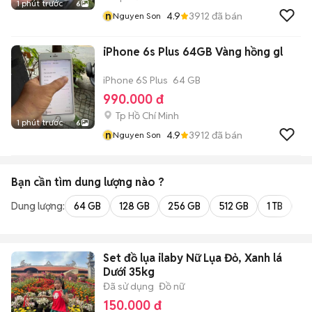
1 phút trước
6
n
4.9
3912
đã bán
Nguyen Son
iPhone 6s Plus 64GB Vàng hồng gl
iPhone 6S Plus
64 GB
990.000 đ
Tp Hồ Chí Minh
1 phút trước
6
n
4.9
3912
đã bán
Nguyen Son
Bạn cần tìm
dung lượng
nào ?
Dung lượng:
64 GB
128 GB
256 GB
512 GB
1 TB
2 
Set đồ lụa ilaby Nữ Lụa Đỏ, Xanh lá
Dưới 35kg
Đã sử dụng
Đồ nữ
150.000 đ