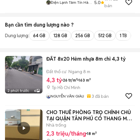
5.0
Điện Lạnh Tâm Tín Hà
bán
Nội
Bạn cần tìm
dung lượng
nào ?
Dung lượng:
64 GB
128 GB
256 GB
512 GB
1 TB
2 
ĐẤT 8x20 Hẻm nhựa 8m chỉ 4,3 tỷ
Đất thổ cư
Ngang 8 m
4,3 tỷ
26 tr/m²
163 m²
Tp Hồ Chí Minh
2 phút trước
6
3
đã bán
NGUYỄN VĂN GIÀU
CHO THUÊ PHÒNG TRỌ CHÍNH CHỦ
TẠI QUẬN TÂN PHÚ CÓ THANG MÁY,
WC RIÊNG,
Nhà trống
2,3 triệu/tháng
18 m²