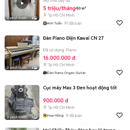
Nội thất đầy đủ
5 triệu/tháng
50 m²
Tp Hồ Chí Minh
2 phút trước
8
91
đã bán
Anh Tuấn
Đàn Piano Điện Kawai CN 27
Đã sử dụng
Piano
16.000.000 đ
Tp Hồ Chí Minh
2 phút trước
6
Đàn Piano Organ Guitar
Cục máy Max 3 Đen hoạt động tốt
900.000 đ
Tp Hồ Chí Minh
H
9
đã bán
Hoa Hồng
2 phút trước
3