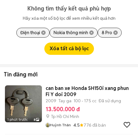
Không tìm thấy kết quả phù hợp
Hãy xóa một số bộ lọc để xem nhiều kết quả hơn
Điện thoại
Nokia thông minh
8 Pro
Xóa tất cả bộ lọc
Tin đăng mới
can ban xe Honda SH150i xang phun
Fi Y doi 2009
2009
Tay ga
100 - 175 cc
Đã sử dụng
13.500.000 đ
Tp Hồ Chí Minh
1 phút trước
8
4.5
776
đã bán
Huỳnh Thân