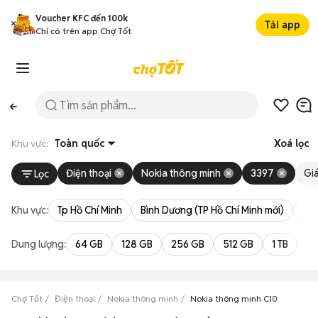
Voucher KFC đến 100k
Tải app
Chỉ có trên app Chợ Tốt
Khu vực:
Toàn quốc
Xoá lọc
Điện thoại
Nokia thông minh
3397
Gi
Lọc
Khu vực:
Tp Hồ Chí Minh
Bình Dương (TP Hồ Chí Minh mới)
Bà 
Dung lượng:
64 GB
128 GB
256 GB
512 GB
1 TB
2 
Chợ Tốt
Điện thoại
Nokia thông minh
Nokia thông minh C10