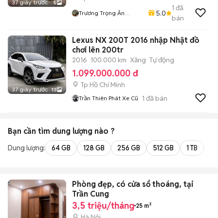
37 giây trước
5
1
đã
5.0
Trương Trọng Ân
bán
Hifriendz
Lexus NX 200T 2016 nhập Nhật đồ
chơi lên 200tr
2016
100.000 km
Xăng
Tự động
1.099.000.000 đ
Tp Hồ Chí Minh
37 giây trước
13
1
đã bán
Trần Thiên Phát Xe Cũ
Bạn cần tìm
dung lượng
nào ?
Dung lượng:
64 GB
128 GB
256 GB
512 GB
1 TB
2 
Phòng đẹp, có cửa sổ thoáng, tại
Trần Cung
3,5 triệu/tháng
25 m²
Hà Nội