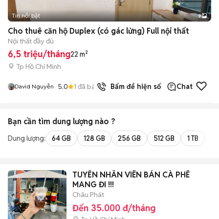
Tin nổi bật
9
+
2
Cho thuê căn hộ Duplex (có gác lửng) Full nội thất
Nội thất đầy đủ
6,5 triệu/tháng
22 m²
Tp Hồ Chí Minh
5.0
1
đã bán
Bấm để hiện số
Chat
David Nguyễn
Bạn cần tìm
dung lượng
nào ?
Dung lượng:
64 GB
128 GB
256 GB
512 GB
1 TB
2 
TUYỂN NHÂN VIÊN BÁN CÀ PHÊ
MANG ĐI !!!
Châu Phát
Đến 35.000 đ/tháng