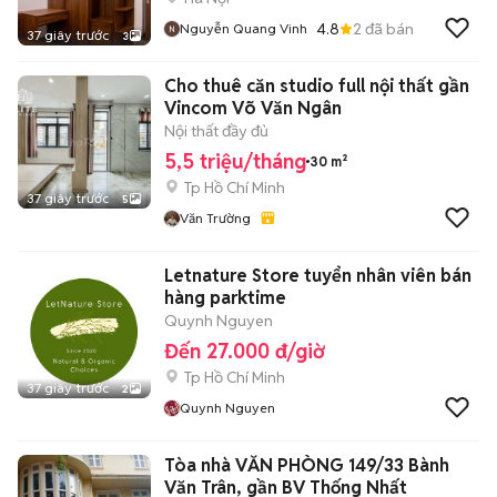
4.8
2
đã bán
Nguyễn Quang Vinh
37 giây trước
3
Cho thuê căn studio full nội thất gần
Vincom Võ Văn Ngân
Nội thất đầy đủ
5,5 triệu/tháng
30 m²
Tp Hồ Chí Minh
37 giây trước
5
Văn Trường
Letnature Store tuyển nhân viên bán
hàng parktime
Quynh Nguyen
Đến 27.000 đ/giờ
Tp Hồ Chí Minh
37 giây trước
2
Quynh Nguyen
Tòa nhà VĂN PHÒNG 149/33 Bành
Văn Trân, gần BV Thống Nhất