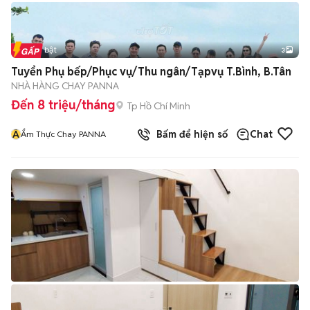
Tin nổi bật
3
Tuyển Phụ bếp/Phục vụ/Thu ngân/Tạpvụ T.Bình, B.Tân
NHÀ HÀNG CHAY PANNA
Đến 8 triệu/tháng
Tp Hồ Chí Minh
Ẩ
Bấm để hiện số
Chat
Ẩm Thực Chay PANNA