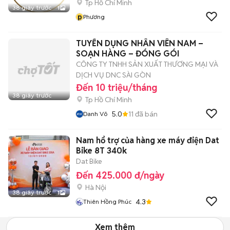
Tp Hồ Chí Minh
38 giây trước
1
p
Phương
TUYỂN DỤNG NHÂN VIÊN NAM –
SOẠN HÀNG – ĐÓNG GÓI
CÔNG TY TNHH SẢN XUẤT THƯƠNG MẠI VÀ
DỊCH VỤ DNC SÀI GÒN
Đến 10 triệu/tháng
38 giây trước
Tp Hồ Chí Minh
5.0
11
đã bán
Danh Võ
Nam hổ trợ của hàng xe máy điện Dat
Bike 8T 340k
Dat Bike
Đến 425.000 đ/ngày
Hà Nội
38 giây trước
1
4.3
Thiên Hồng Phúc
Xem thêm