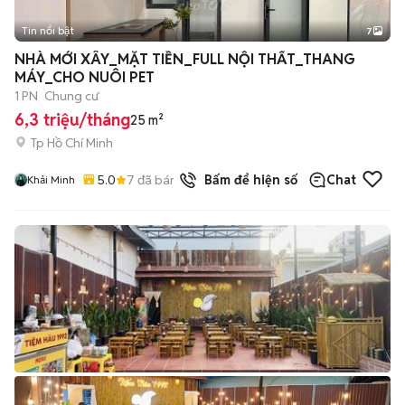
Tin nổi bật
7
+
2
NHÀ MỚI XÂY_MẶT TIỀN_FULL NỘI THẤT_THANG
MÁY_CHO NUÔI PET
1 PN
Chung cư
6,3 triệu/tháng
25 m²
Tp Hồ Chí Minh
5.0
7
đã bán
Bấm để hiện số
Chat
Khải Minh