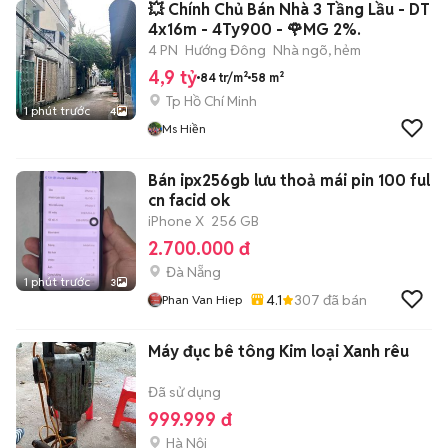
💥 Chính Chủ Bán Nhà 3 Tầng Lầu - DT
4x16m - 4Ty900 - 🌹MG 2%.
4 PN
Hướng Đông
Nhà ngõ, hẻm
4,9 tỷ
84 tr/m²
58 m²
Tp Hồ Chí Minh
1 phút trước
4
Ms Hiền
Bán ipx256gb lưu thoả mái pin 100 ful
cn facid ok
iPhone X
256 GB
2.700.000 đ
Đà Nẵng
1 phút trước
3
4.1
307
đã bán
Phan Van Hiep
Máy đục bê tông Kim loại Xanh rêu
Đã sử dụng
999.999 đ
Hà Nội