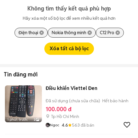
Không tìm thấy kết quả phù hợp
Hãy xóa một số bộ lọc để xem nhiều kết quả hơn
Điện thoại
Nokia thông minh
C12 Pro
Xóa tất cả bộ lọc
Tin đăng mới
Điều khiển Viettel Đen
Đã sử dụng (chưa sửa chữa)
Hết bảo hành
100.000 đ
Tp Hồ Chí Minh
1 phút trước
2
4.6
563
đã bán
Ngoc