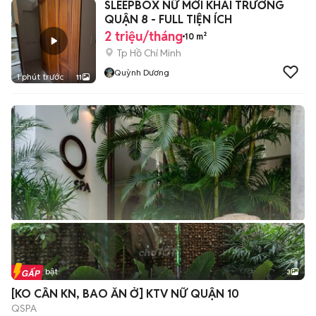
SLEEPBOX NỮ MỚI KHAI TRƯƠNG
QUẬN 8 - FULL TIỆN ÍCH
2 triệu/tháng
10 m²
Tp Hồ Chí Minh
Quỳnh Dương
1 phút trước
11
Tin nổi bật
3
[KO CẦN KN, BAO ĂN Ở] KTV NỮ QUẬN 10
QSPA