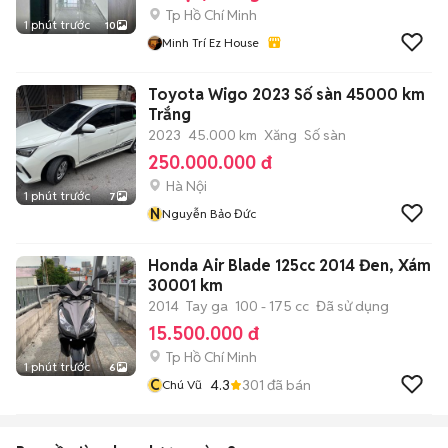
Tp Hồ Chí Minh
1 phút trước
10
Minh Trí Ez House
Toyota Wigo 2023 Số sàn 45000 km
Trắng
2023
45.000 km
Xăng
Số sàn
250.000.000 đ
Hà Nội
1 phút trước
7
N
Nguyễn Bảo Đức
Honda Air Blade 125cc 2014 Đen, Xám
30001 km
2014
Tay ga
100 - 175 cc
Đã sử dụng
15.500.000 đ
Tp Hồ Chí Minh
1 phút trước
6
C
4.3
301
đã bán
Chú Vũ