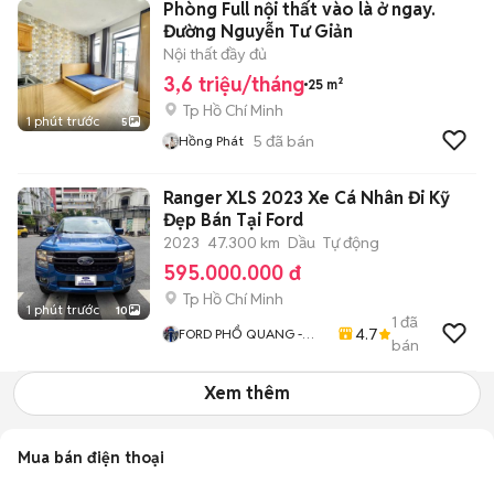
Phòng Full nội thất vào là ở ngay.
Đường Nguyễn Tư Giản
Nội thất đầy đủ
3,6 triệu/tháng
25 m²
Tp Hồ Chí Minh
1 phút trước
5
5
đã bán
Hồng Phát
Ranger XLS 2023 Xe Cá Nhân Đi Kỹ
Đẹp Bán Tại Ford
2023
47.300 km
Dầu
Tự động
595.000.000 đ
Tp Hồ Chí Minh
1 phút trước
10
1
đã
4.7
FORD PHỔ QUANG -
bán
FORD CŨ CHÍNH HÃNG
Xem thêm
Mua bán điện thoại