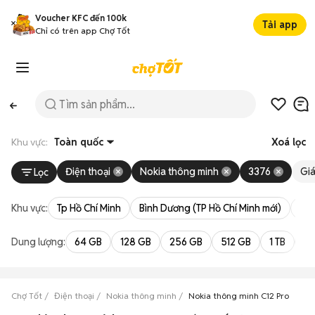
Voucher KFC đến 100k
Tải app
Chỉ có trên app Chợ Tốt
Khu vực:
Toàn quốc
Xoá lọc
Điện thoại
Nokia thông minh
3376
Gi
Lọc
Khu vực:
Tp Hồ Chí Minh
Bình Dương (TP Hồ Chí Minh mới)
Bà 
Dung lượng:
64 GB
128 GB
256 GB
512 GB
1 TB
2 
Chợ Tốt
Điện thoại
Nokia thông minh
Nokia thông minh C12 Pro