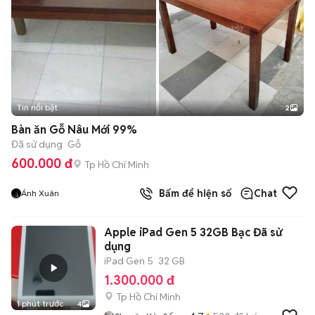
Tin nổi bật
2
Bàn ăn Gỗ Nâu Mới 99%
Đã sử dụng
Gỗ
600.000 đ
Tp Hồ Chí Minh
Bấm để hiện số
Chat
Ánh Xuân
Apple iPad Gen 5 32GB Bạc Đã sử
dụng
iPad Gen 5
32 GB
1.300.000 đ
Tp Hồ Chí Minh
1 phút trước
4