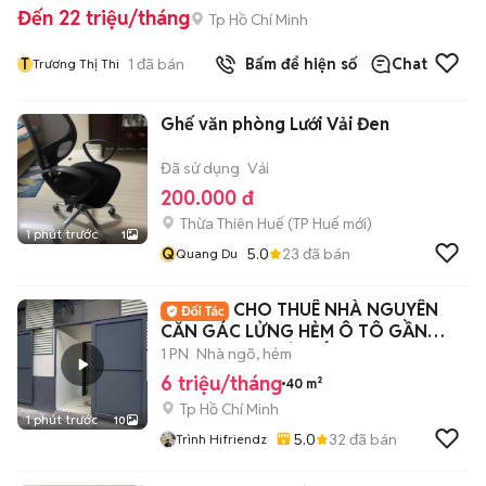
Đến 22 triệu/tháng
Tp Hồ Chí Minh
T
1
đã bán
Bấm để hiện số
Chat
Trương Thị Thi
Ghế văn phòng Lưới Vải Đen
Đã sử dụng
Vải
200.000 đ
Thừa Thiên Huế
(
TP Huế
mới)
1 phút trước
1
Q
5.0
23
đã bán
Quang Du
CHO THUÊ NHÀ NGUYÊN
CĂN GÁC LỬNG HẺM Ô TÔ GẦN
LOTTE MART GÒ VẤP
1 PN
Nhà ngõ, hẻm
6 triệu/tháng
40 m²
Tp Hồ Chí Minh
1 phút trước
10
5.0
32
đã bán
Trình Hifriendz