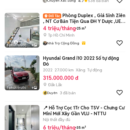
4.7
538
đã bán
Chuyên Xác Sống
Phòng Duplex , Giá Sinh Ziên
, NT Cơ Bản Tiện Qua ĐH Y Dược ,UEH
, VHU
4 triệu/tháng
25 m²
Tp Hồ Chí Minh
Nhà Trọ Cộng Đồng
1 phút trước
8
Hyundai Grand i10 2022 Số tự động
Đỏ
2022
27.000 km
Xăng
Tự động
315.000.000 đ
Đắk Lắk
1 phút trước
9
d
3
đã bán
Duyên
📍 Hỗ Trợ Cọc 1Tr Cho TSV - Chưng Cư
Mini Mới Xây Gần VLU - NTTU
Nội thất đầy đủ
6 triệu/tháng
35 m²