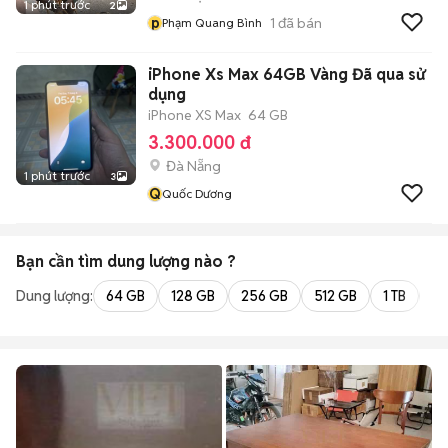
1 phút trước
2
p
1
đã bán
Phạm Quang Bình
iPhone Xs Max 64GB Vàng Đã qua sử
dụng
iPhone XS Max
64 GB
3.300.000 đ
Đà Nẵng
1 phút trước
3
Q
Quốc Dương
Bạn cần tìm
dung lượng
nào ?
Dung lượng:
64 GB
128 GB
256 GB
512 GB
1 TB
2 