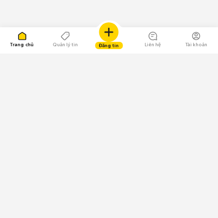
Trang chủ
Quản lý tin
Liên hệ
Tài khoản
Đăng tin
109.000 Bình chọn
Tải ứng dụng Chợ Tốt
Về Chợ Tốt
Quy chế sàn
Chính sách bảo mật
Giải quyết tranh chấp
CÔNG TY TNHH CHỢ TỐT - Người đại diện theo pháp luật: