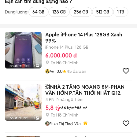
Bạn cần tìm
dung lượng
nào ?
Dung lượng:
64 GB
128 GB
256 GB
512 GB
1 TB
2 
Apple iPhone 14 Plus 128GB Xanh
99%
iPhone 14 Plus
128 GB
6.000.000 đ
Tp Hồ Chí Minh
1 phút trước
6
A
3.0
45
đã bán
An
💥NHÀ 2 TẦNG NGANG 8M-PHAN
VĂN HỚN P.TÂN THỚI NHẤT Q12.
4 PN
Nhà ngõ, hẻm
5,8 tỷ
66 tr/m²
88 m²
Tp Hồ Chí Minh
1 phút trước
5
Phan Thị Thuý Vân