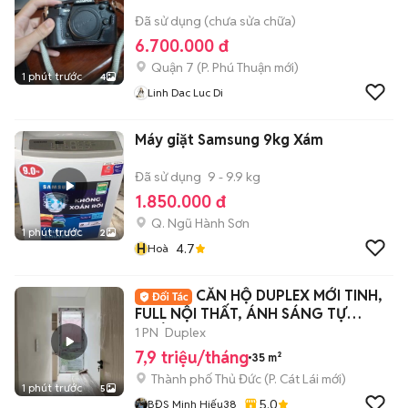
Đã sử dụng (chưa sửa chữa)
6.700.000 đ
Quận 7
(
P. Phú Thuận
mới)
1 phút trước
4
Linh Dac Luc Di
Máy giặt Samsung 9kg Xám
Đã sử dụng
9 - 9.9 kg
1.850.000 đ
Q. Ngũ Hành Sơn
1 phút trước
2
H
4.7
Hoà
CĂN HỘ DUPLEX MỚI TINH,
FULL NỘI THẤT, ÁNH SÁNG TỰ
NHIÊN- NGAY ĐKC
1 PN
Duplex
7,9 triệu/tháng
35 m²
Thành phố Thủ Đức
(
P. Cát Lái
mới)
1 phút trước
5
5.0
BĐS Minh Hiếu38