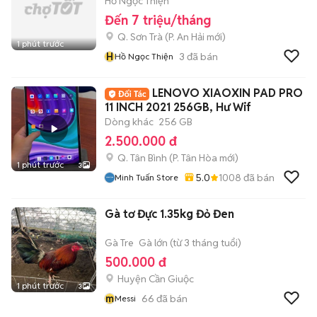
Hồ Ngọc Thiện
Đến 7 triệu/tháng
Q. Sơn Trà
(
P. An Hải
mới)
1 phút trước
H
3
đã bán
Hồ Ngọc Thiện
LENOVO XIAOXIN PAD PRO
11 INCH 2021 256GB, Hư Wif
Dòng khác
256 GB
2.500.000 đ
Q. Tân Bình
(
P. Tân Hòa
mới)
1 phút trước
3
5.0
1008
đã bán
Minh Tuấn Store
Gà tơ Đực 1.35kg Đỏ Đen
Gà Tre
Gà lớn (từ 3 tháng tuổi)
500.000 đ
Huyện Cần Giuộc
1 phút trước
3
m
66
đã bán
Messi