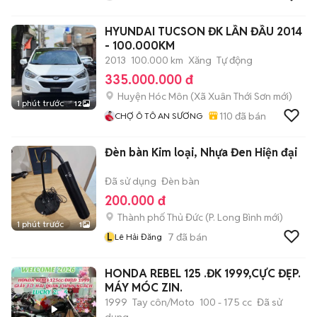
HYUNDAI TUCSON ĐK LẦN ĐẦU 2014
- 100.000KM
2013
100.000 km
Xăng
Tự động
335.000.000 đ
Huyện Hóc Môn
(
Xã Xuân Thới Sơn
mới)
1 phút trước
12
110
đã bán
CHỢ Ô TÔ AN SƯƠNG
Đèn bàn Kim loại, Nhựa Đen Hiện đại
Đã sử dụng
Đèn bàn
200.000 đ
Thành phố Thủ Đức
(
P. Long Bình
mới)
1 phút trước
1
L
7
đã bán
Lê Hải Đăng
HONDA REBEL 125 .ĐK 1999,CỰC ĐẸP.
MÁY MÓC ZIN.
1999
Tay côn/Moto
100 - 175 cc
Đã sử