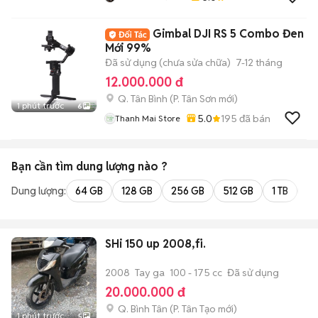
Gimbal DJI RS 5 Combo Đen
Mới 99%
Đã sử dụng (chưa sửa chữa)
7-12 tháng
12.000.000 đ
Q. Tân Bình
(
P. Tân Sơn
mới)
1 phút trước
6
5.0
195
đã bán
Thanh Mai Store
Bạn cần tìm
dung lượng
nào ?
Dung lượng:
64 GB
128 GB
256 GB
512 GB
1 TB
2 
SHi 150 up 2008,fi.
2008
Tay ga
100 - 175 cc
Đã sử dụng
20.000.000 đ
Q. Bình Tân
(
P. Tân Tạo
mới)
1 phút trước
5