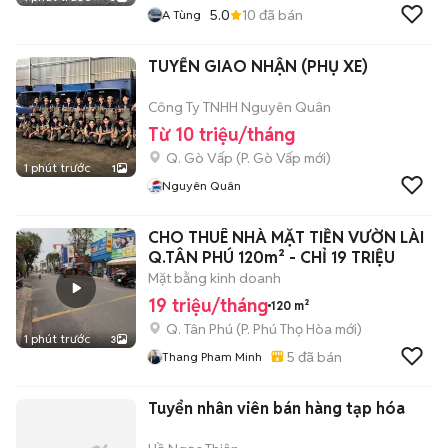
5.0
10
đã bán
A Tùng
TUYỂN GIAO NHẬN (PHỤ XE)
Công Ty TNHH Nguyên Quân
Từ 10 triệu/tháng
Q. Gò Vấp
(
P. Gò Vấp
mới)
1 phút trước
1
Nguyên Quân
CHO THUÊ NHÀ MẶT TIỀN VƯỜN LÀI
Q.TÂN PHÚ 120m² - CHỈ 19 TRIỆU
Mặt bằng kinh doanh
19 triệu/tháng
120 m²
Q. Tân Phú
(
P. Phú Thọ Hòa
mới)
1 phút trước
3
5
đã bán
Thang Pham Minh
Tuyển nhân viên bán hàng tạp hóa