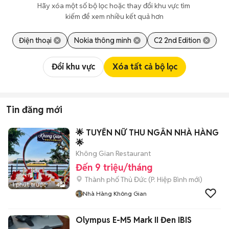
Hãy xóa một số bộ lọc hoặc thay đổi khu vực tìm 
kiếm để xem nhiều kết quả hơn
Điện thoại
Nokia thông minh
C2 2nd Edition
Đổi khu vực
Xóa tất cả bộ lọc
Tin đăng mới
🌟 TUYỂN NỮ THU NGÂN NHÀ HÀNG
🌟
Không Gian Restaurant
Đến 9 triệu/tháng
Thành phố Thủ Đức
(
P. Hiệp Bình
mới)
1 phút trước
4
Nhà Hàng Không Gian
Olympus E-M5 Mark II Đen IBIS