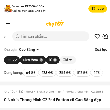
Voucher KFC đến 100k
Tải app
Chỉ có trên app Chợ Tốt
Khu vực:
Cao Bằng
Xoá lọc
Điện thoại
10
Giá
Lọc
Dung lượng:
64 GB
128 GB
256 GB
512 GB
1 TB
2 
Chợ Tốt
Điện thoại
Nokia thông minh
Nokia thông minh C2 2nd Editio
0 Nokia Thong Minh C2 2nd Edition cũ Cao Bằng đẹp