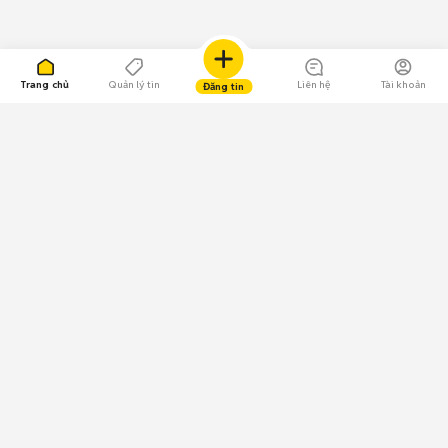
Trang chủ
Quản lý tin
Liên hệ
Tài khoản
Đăng tin
109.000 Bình chọn
Tải ứng dụng Chợ Tốt
Về Chợ Tốt
Quy chế sàn
Chính sách bảo mật
Giải quyết tranh chấp
CÔNG TY TNHH CHỢ TỐT - Người đại diện theo pháp luật:
Nguyễn Trọng Tấn; GPDKKD: 0312120782 do Sở KH & ĐT TP.HCM cấp ngày
11/01/2013;
GPMXH: 185/GP-BTTTT do Bộ Thông tin và Truyền thông