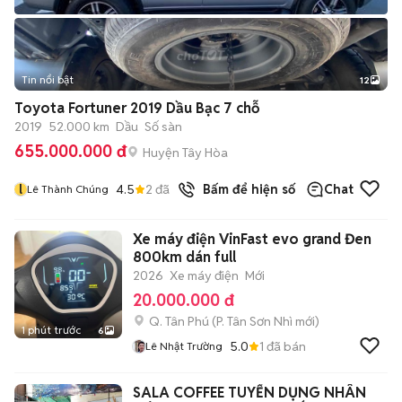
Tin nổi bật
12
+
2
Toyota Fortuner 2019 Dầu Bạc 7 chỗ
2019
52.000 km
Dầu
Số sàn
655.000.000 đ
Huyện Tây Hòa
l
4.5
2
đã bán
Bấm để hiện số
Chat
Lê Thành Chúng
Xe máy điện VinFast evo grand Đen
800km dán full
2026
Xe máy điện
Mới
20.000.000 đ
Q. Tân Phú
(
P. Tân Sơn Nhì
mới)
1 phút trước
6
5.0
1
đã bán
Lê Nhật Trường
SALA COFFEE TUYỂN DỤNG NHÂN