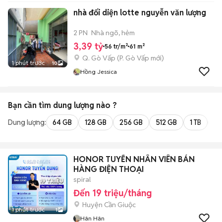
nhà đối diện lotte nguyễn văn lượng
2 PN
Nhà ngõ, hẻm
3,39 tỷ
56 tr/m²
61 m²
Q. Gò Vấp
(
P. Gò Vấp
mới)
1 phút trước
10
Hồng Jessica
Bạn cần tìm
dung lượng
nào ?
Dung lượng:
64 GB
128 GB
256 GB
512 GB
1 TB
2 
HONOR TUYỂN NHÂN VIÊN BÁN
HÀNG ĐIỆN THOẠI
spiral
Đến 19 triệu/tháng
Huyện Cần Giuộc
1 phút trước
1
Hân Hân