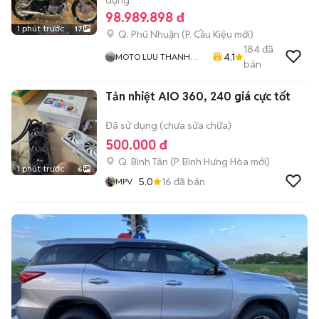
dụng
98.989.898 đ
1 phút trước
17
Q. Phú Nhuận
(
P. Cầu Kiệu
mới)
184
đã
4.1
MOTO LUU THANH
bán
HAI-Cua Hang MOTO
LUU THANH HAI 77A
Tản nhiệt AIO 360, 240 giá cực tốt
Hoang Van Thu , PN ,
TPHCM
Đã sử dụng (chưa sửa chữa)
500.000 đ
Q. Bình Tân
(
P. Bình Hưng Hòa
mới)
1 phút trước
6
5.0
16
đã bán
MPV