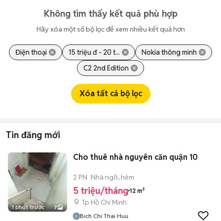
Không tìm thấy kết quả phù hợp
Hãy xóa một số bộ lọc để xem nhiều kết quả hơn
Điện thoại
15 triệu đ - 20 t...
Nokia thông minh
C2 2nd Edition
Xóa tất cả bộ lọc
Tin đăng mới
Cho thuê nhà nguyên căn quận 10
2 PN
Nhà ngõ, hẻm
5 triệu/tháng
12 m²
Tp Hồ Chí Minh
1 phút trước
7
Bich Chi Thai Huu