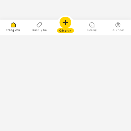
Trang chủ
Quản lý tin
Liên hệ
Tài khoản
Đăng tin
109.000 Bình chọn
Tải ứng dụng Chợ Tốt
Về Chợ Tốt
Quy chế sàn
Chính sách bảo mật
Giải quyết tranh chấp
CÔNG TY TNHH CHỢ TỐT - Người đại diện theo pháp luật: