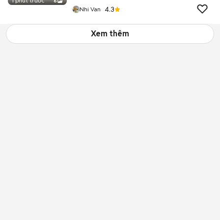
1 phút trước
6
4.3
Nhi Van
Xem thêm