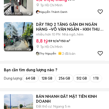
Tp Hồ Chí Minh
Nguyễn Thành Danh
1 phút trước
7
DÃY TRỌ 2 TẦNG GẦN ĐH NGÂN
HÀNG –VÕ VĂN NGÂN - HXH THU
NHẬP 30TR/THÁG
nhiều hơn 10 PN
Nhà ngõ, hẻm
8,8 tỷ
59 tr/m²
150 m²
Tp Hồ Chí Minh
1 phút trước
5
2
đã bán
Thy Nguyễn
Bạn cần tìm
dung lượng
nào ?
Dung lượng:
64 GB
128 GB
256 GB
512 GB
1 TB
2 
BÁN NHANH ĐẤT MẶT TIỀN KINH
DOANH
Đất thổ cư
Ngang 5 m