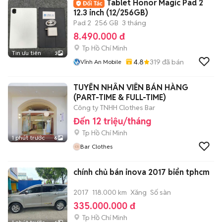
Tablet Honor Magic Pad 2
12.3 inch (12/256GB)
Pad 2
256 GB
3 tháng
8.490.000 đ
Tp Hồ Chí Minh
Tin ưu tiên
3
4.8
319
đã bán
Vĩnh An Mobile
TUYỂN NHÂN VIÊN BÁN HÀNG
(PART-TIME & FULL-TIME)
Công ty TNHH Clothes Bar
Đến 12 triệu/tháng
Tp Hồ Chí Minh
1 phút trước
6
Bar Clothes
chính chủ bán inova 2017 biển tphcm
2017
118.000 km
Xăng
Số sàn
335.000.000 đ
Tp Hồ Chí Minh