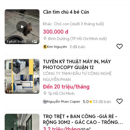
Cần tìm chủ 4 bé Cún
Khác
Chó con (dưới 3 tháng tuổi)
300.000 đ
Bình Dương
(
TP Hồ Chí Minh
mới)
1 phút trước
5
K
3
đã bán
Kim Nguyên
TUYỂN KỸ THUẬT MÁY IN, MÁY
PHOTOCOPY QUẬN 12
CÔNG TY TNHH ĐẦU TƯ CÔNG NGHỆ
NGUYỄN PHAN
Đến 20 triệu/tháng
1 phút trước
1
Tp Hồ Chí Minh
5.0
113
đã bán
Nguyễn Phan Copier
TRỌ TRỆT + BAN CÔNG -GIÁ RẺ -
RỘNG 30M2 - GÁC CAO - TRỐNG
SẴN Ở NGAY‼️
3,2 triệu/tháng
30 m²