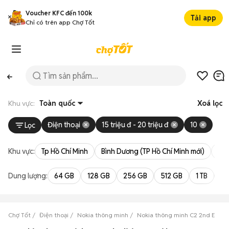
Voucher KFC đến 100k
Tải app
Chỉ có trên app Chợ Tốt
Khu vực:
Toàn quốc
Xoá lọc
Điện thoại
15 triệu đ - 20 triệu đ
10
Lọc
Khu vực:
Tp Hồ Chí Minh
Bình Dương (TP Hồ Chí Minh mới)
Bà 
Dung lượng:
64 GB
128 GB
256 GB
512 GB
1 TB
2 
Chợ Tốt
Điện thoại
Nokia thông minh
Nokia thông minh C2 2nd Editio