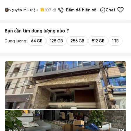
107
đã bán
Bấm để hiện số
Chat
Nguyễn Phú Triệu
Bạn cần tìm
dung lượng
nào ?
Dung lượng:
64 GB
128 GB
256 GB
512 GB
1 TB
2 
Tin nổi bật
12