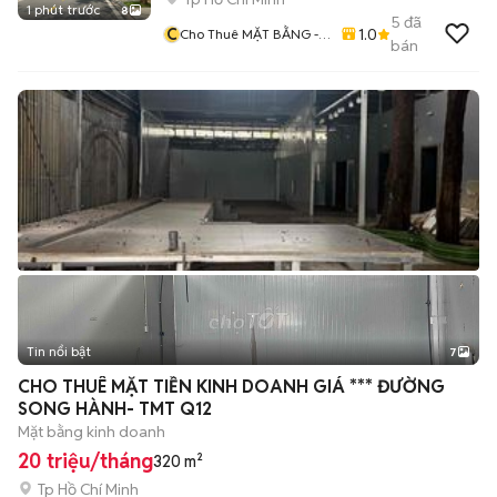
1 phút trước
8
5
đã
C
1.0
Cho Thuê MẶT BẰNG -
bán
VĂN PHÒNG - CĂN HỘ
VINHOME
Tin nổi bật
7
+
2
CHO THUÊ MẶT TIỀN KINH DOANH GIÁ *** ĐƯỜNG
SONG HÀNH- TMT Q12
Mặt bằng kinh doanh
20 triệu/tháng
320 m²
Tp Hồ Chí Minh