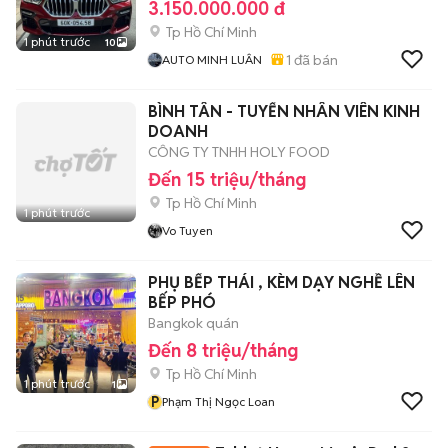
3.150.000.000 đ
Tp Hồ Chí Minh
1 phút trước
10
1
đã bán
AUTO MINH LUÂN
BÌNH TÂN - TUYỂN NHÂN VIÊN KINH
DOANH
CÔNG TY TNHH HOLY FOOD
Đến 15 triệu/tháng
Tp Hồ Chí Minh
1 phút trước
Vo Tuyen
PHỤ BẾP THÁI , KÈM DẠY NGHỀ LÊN
BẾP PHÓ
Bangkok quán
Đến 8 triệu/tháng
Tp Hồ Chí Minh
1 phút trước
1
P
Phạm Thị Ngọc Loan