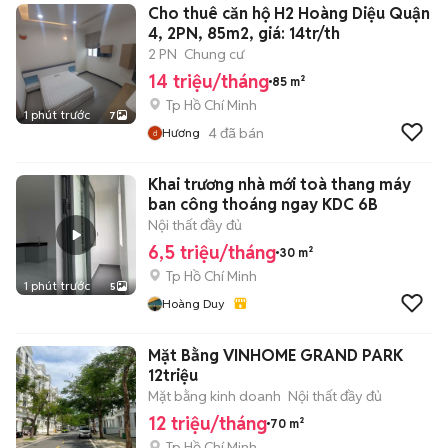
Cho thuê căn hộ H2 Hoàng Diệu Quận
4, 2PN, 85m2, giá: 14tr/th
2 PN
Chung cư
14 triệu/tháng
85 m²
Tp Hồ Chí Minh
1 phút trước
7
4
đã bán
Hương
Khai trương nhà mới toà thang máy
ban công thoáng ngay KDC 6B
Nội thất đầy đủ
6,5 triệu/tháng
30 m²
Tp Hồ Chí Minh
1 phút trước
5
Hoàng Duy
Mặt Bằng VINHOME GRAND PARK
12triệu
Mặt bằng kinh doanh
Nội thất đầy đủ
12 triệu/tháng
70 m²
Tp Hồ Chí Minh