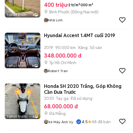
400 triệu
2 tr/m²
200 m²
Bình Phước
(
Đồng Nai
mới)
1 phút trước
4
Nhã Linh
Hyundai Accent 1.4MT cuối 2019
2019
90.000 km
Xăng
Số sàn
348.000.000 đ
Tp Hồ Chí Minh
1 phút trước
11
Robert Tran
Honda SH 2020 Trắng, Góp Không
Cần Đưa Trước
2020
Tay ga
Đã sử dụng
68.000.000 đ
Đà Nẵng
1 phút trước
5
4.5
48
đã bán
Xe Máy Ánh Vy