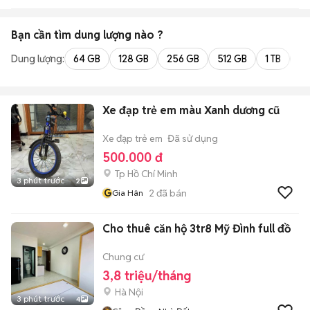
Bạn cần tìm
dung lượng
nào ?
Dung lượng:
64 GB
128 GB
256 GB
512 GB
1 TB
2 
Xe đạp trẻ em màu Xanh dương cũ
Xe đạp trẻ em
Đã sử dụng
500.000 đ
Tp Hồ Chí Minh
3 phút trước
2
G
2
đã bán
Gia Hân
Cho thuê căn hộ 3tr8 Mỹ Đình full đồ
Chung cư
3,8 triệu/tháng
Hà Nội
3 phút trước
4