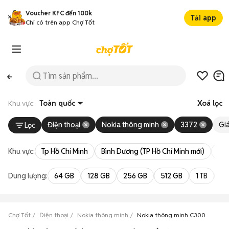
Voucher KFC đến 100k
Tải app
Chỉ có trên app Chợ Tốt
Khu vực:
Toàn quốc
Xoá lọc
Điện thoại
Nokia thông minh
3372
Gi
Lọc
Khu vực:
Tp Hồ Chí Minh
Bình Dương (TP Hồ Chí Minh mới)
Bà 
Dung lượng:
64 GB
128 GB
256 GB
512 GB
1 TB
2 
Chợ Tốt
Điện thoại
Nokia thông minh
Nokia thông minh C300