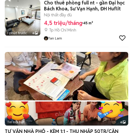
Cho thuê phòng full nt - gần Đại học
Bách Khoa, Sư Vạn Hạnh, ĐH Huflit
Nội thất đầy đủ
4,5 triệu/tháng
45 m²
Tp Hồ Chí Minh
1 phút trước
6
Tan Lam
Tin nổi bật
6
+
2
TƯ VẤN NHÀ PHỐ - KÈM 1:1 - THU NHẬP 50TR/CĂN