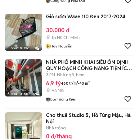
Cộng Đồng Nhà Đất
Giỏ sườn Wave 110 Đen 2017-2024
30.000 đ
Tp Hồ Chí Minh
H
Huy Nguyễn
3 phút trước
3
NHÀ PHỐ MINH KHAI SIÊU ỔN ĐỊNH
QUY HOẠCH CÔNG NĂNG TIỆN ÍCH
Ở NGAY.
3 PN
Nhà ngõ, hẻm
6,9 tỷ
160 tr/m²
43 m²
Hà Nội
3 phút trước
12
Bùi Tường Kiên
Cho thuê Studio 5', Hồ Tùng Mậu, Hà
Nội
Nhà trống
0 đ/tháng