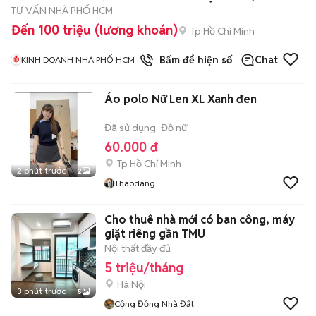
TƯ VẤN NHÀ PHỐ HCM
Đến 100 triệu (lương khoán)
Tp Hồ Chí Minh
1
đã bán
Bấm để hiện số
Chat
KINH DOANH NHÀ PHỐ HCM
Áo polo Nữ Len XL Xanh đen
Đã sử dụng
Đồ nữ
60.000 đ
Tp Hồ Chí Minh
2 phút trước
2
Thaodang
Cho thuê nhà mới có ban công, máy
giặt riêng gần TMU
Nội thất đầy đủ
5 triệu/tháng
Hà Nội
3 phút trước
5
Cộng Đồng Nhà Đất