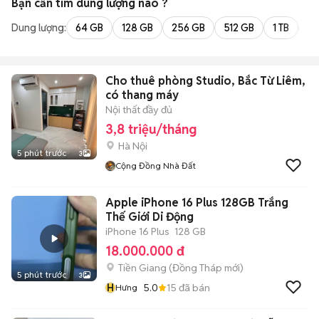
Bạn cần tìm
dung lượng
nào ?
Dung lượng:
64 GB
128 GB
256 GB
512 GB
1 TB
2 
Cho thuê phòng Studio, Bắc Từ Liêm,
có thang máy
Nội thất đầy đủ
3,8 triệu/tháng
Hà Nội
5 phút trước
3
Cộng Đồng Nhà Đất
Apple iPhone 16 Plus 128GB Trắng
Thế Giới Di Động
iPhone 16 Plus
128 GB
18.000.000 đ
Tiền Giang
(
Đồng Tháp
mới)
5 phút trước
3
H
5.0
15
đã bán
Hưng