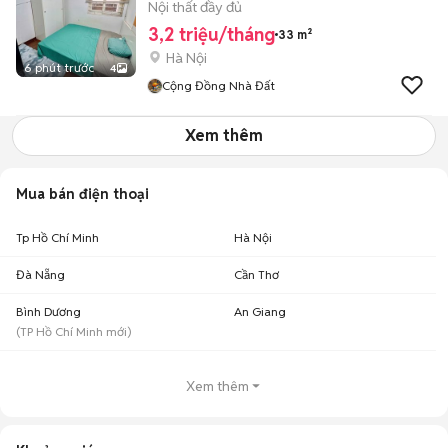
Nội thất đầy đủ
3,2 triệu/tháng
33 m²
Hà Nội
6 phút trước
4
Cộng Đồng Nhà Đất
Xem thêm
Mua bán điện thoại
Tp Hồ Chí Minh
Hà Nội
Đà Nẵng
Cần Thơ
Bình Dương
An Giang
(
TP Hồ Chí Minh
mới)
Xem thêm