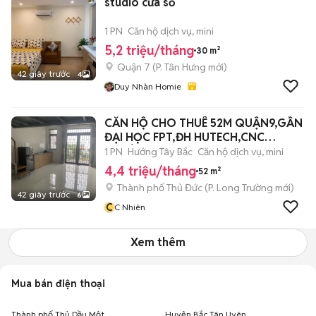
studio cửa sổ
1 PN
Căn hộ dịch vụ, mini
5,2 triệu/tháng
30 m²
Quận 7
(
P. Tân Hưng
mới)
42 giây trước
4
Duy Nhàn Homie
CĂN HỘ CHO THUÊ 52M QUẬN9,GẦN
ĐẠI HỌC FPT,ĐH HUTECH,CNC
SS,LIÊN PHƯỜNG
1 PN
Hướng Tây Bắc
Căn hộ dịch vụ, mini
4,4 triệu/tháng
52 m²
Thành phố Thủ Đức
(
P. Long Trường
mới)
42 giây trước
6
C
C Nhiên
Xem thêm
Mua bán điện thoại
Thành phố Thủ Dầu Một
Huyện Bắc Tân Uyên