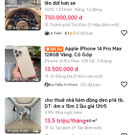
lên đời hơn xe
2010
1.234 km
Xăng
Tự động
750.000.000 đ
Thành phố Thủ Đức
(
P. Hiệp Bình
mới)
26 giây trước
18
4.1
514
đã bán
Lê Toàn
Apple iPhone 14 Pro Max
128GB Vàng. Có Góp
iPhone 14 Pro Max
128 GB
3 tháng
13.500.000 đ
Q. Đống Đa
(
P. Kim Liên
mới)
31 giây trước
6
122
đã bán
Bùi Hiếu H IStore
cho thuê nhà hẻm đồng đen p14 tb.
DT: 4m x 15m 2 lầu giá 13tr5
3 PN
Nhà ngõ, hẻm
13,5 triệu/tháng
60 m²
Q. Tân Bình
(
P. Tân Bình
mới)
31 giây trước
6