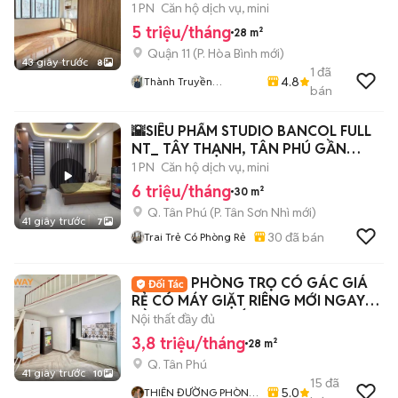
Sen - QUẬN 11
1 PN
Căn hộ dịch vụ, mini
5 triệu/tháng
28 m²
Quận 11
(
P. Hòa Bình
mới)
43 giây trước
8
1
đã
4.8
Thành Truyền
bán
HiFriendz
🌇SIÊU PHẨM STUDIO BANCOL FULL
NT_ TÂY THẠNH, TÂN PHÚ GẦN
AEON MALL
1 PN
Căn hộ dịch vụ, mini
6 triệu/tháng
30 m²
Q. Tân Phú
(
P. Tân Sơn Nhì
mới)
41 giây trước
7
30
đã bán
Trai Trẻ Có Phòng Rẻ
PHÒNG TRỌ CÓ GÁC GIÁ
RẺ CÓ MÁY GIẶT RIÊNG MỚI NGAY
GẦN ĐH VĂN HIẾN
Nội thất đầy đủ
3,8 triệu/tháng
28 m²
Q. Tân Phú
41 giây trước
10
15
đã
5.0
THIÊN ĐƯỜNG PHÒNG