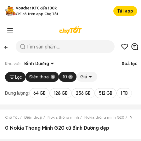
Voucher KFC đến 100k
Tải app
Chỉ có trên app Chợ Tốt
Khu vực:
Bình Dương
Xoá lọc
Điện thoại
10
Giá
Lọc
Dung lượng:
64 GB
128 GB
256 GB
512 GB
1 TB
2 
Chợ Tốt
Điện thoại
Nokia thông minh
Nokia thông minh G20
Nokia
0 Nokia Thong Minh G20 cũ Bình Dương đẹp