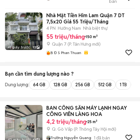
bán
TRỌ - ALO HOME
Nhà Mặt Tiền Him Lam Quận 7 DT
7,5x20 Giá 55 Triệu/Tháng
4 PN
Hướng Nam
Nhà biệt thự
55 triệu/tháng
150 m²
Quận 7
(
P. Tân Hưng
mới)
41 giây trước
12
B Đ S Phan Thuan
Bạn cần tìm
dung lượng
nào ?
Dung lượng:
64 GB
128 GB
256 GB
512 GB
1 TB
2 
BAN CÔNG SẴN MÁY LẠNH NGAY
CÔNG VIÊN LÀNG HOA
4,2 triệu/tháng
25 m²
Q. Gò Vấp
(
P. Thông Tây Hội
mới)
1
đã bán
Trường Nguyễn Quang
42 giây trước
12