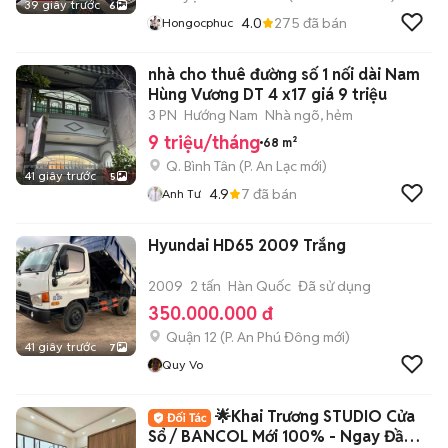
39 giây trước
6
4.0
275
đã bán
Hongocphuc
nhà cho thuê đường số 1 nối dài Nam
Hùng Vương DT 4 x17 giá 9 triệu
3 PN
Hướng Nam
Nhà ngõ, hẻm
9 triệu/tháng
68 m²
Q. Bình Tân
(
P. An Lạc
mới)
41 giây trước
5
4.9
7
đã bán
Anh Tư
Hyundai HD65 2009 Trắng
2009
2 tấn
Hàn Quốc
Đã sử dụng
350.000.000 đ
Quận 12
(
P. An Phú Đông
mới)
41 giây trước
7
Quy Vo
🌟Khai Trương STUDIO Cửa
Sổ / BANCOL Mới 100% - Ngay Đầm