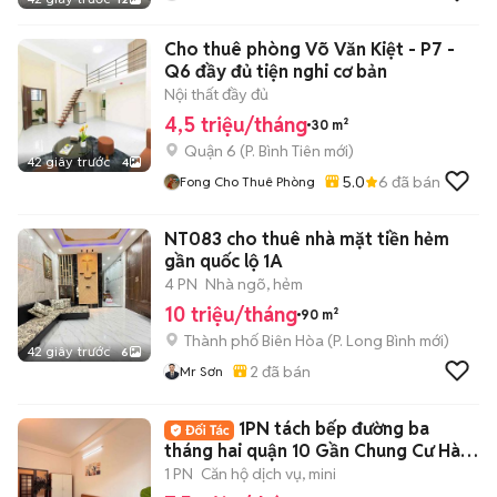
Cho thuê phòng Võ Văn Kiệt - P7 -
Q6 đầy đủ tiện nghi cơ bản
Nội thất đầy đủ
4,5 triệu/tháng
30 m²
Quận 6
(
P. Bình Tiên
mới)
42 giây trước
4
5.0
6
đã bán
Fong Cho Thuê Phòng
NT083 cho thuê nhà mặt tiền hẻm
gần quốc lộ 1A
4 PN
Nhà ngõ, hẻm
10 triệu/tháng
90 m²
Thành phố Biên Hòa
(
P. Long Bình
mới)
42 giây trước
6
2
đã bán
Mr Sơn
1PN tách bếp đường ba
tháng hai quận 10 Gần Chung Cư Hà
Đô, Cao Thắng
1 PN
Căn hộ dịch vụ, mini