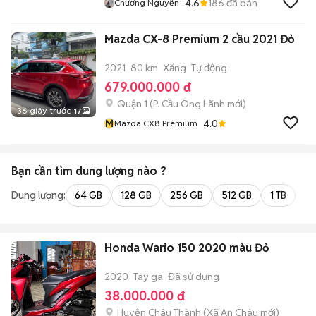
4.6
186
đã bán
Chương Nguyễn
Mazda CX-8 Premium 2 cầu 2021 Đỏ
2021
80 km
Xăng
Tự động
679.000.000 đ
Quận 1
(
P. Cầu Ông Lãnh
mới)
36 giây trước
17
M
4.0
Mazda CX8 Premium
Bạn cần tìm
dung lượng
nào ?
Dung lượng:
64 GB
128 GB
256 GB
512 GB
1 TB
2 
Honda Wario 150 2020 màu Đỏ
2020
Tay ga
Đã sử dụng
38.000.000 đ
Huyện Châu Thành
(
Xã An Châu
mới)