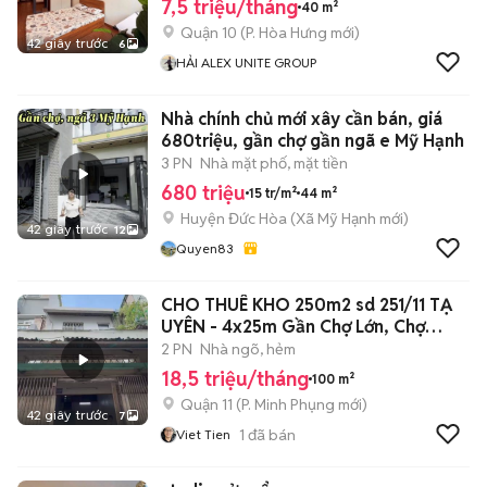
7,5 triệu/tháng
40 m²
Quận 10
(
P. Hòa Hưng
mới)
42 giây trước
6
HẢI ALEX UNITE GROUP
Nhà chính chủ mới xây cần bán, giá
680triệu, gần chợ gần ngã e Mỹ Hạnh
3 PN
Nhà mặt phố, mặt tiền
680 triệu
15 tr/m²
44 m²
Huyện Đức Hòa
(
Xã Mỹ Hạnh
mới)
42 giây trước
12
Quyen83
CHO THUÊ KHO 250m2 sd 251/11 TẠ
UYÊN - 4x25m Gần Chợ Lớn, Chợ
Thiết
2 PN
Nhà ngõ, hẻm
18,5 triệu/tháng
100 m²
Quận 11
(
P. Minh Phụng
mới)
42 giây trước
7
1
đã bán
Viet Tien