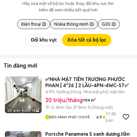
Hãy xóa một số bộ lọc hoặc thay đổi khu vực tìm 
kiếm để xem nhiều kết quả hơn
Điện thoại
Nokia thông minh
G20
Đổi khu vực
Xóa tất cả bộ lọc
Tin đăng mới
✅NHÀ MẶT TIỀN TRƯƠNG PHƯỚC
PHAN [ 4*26 ] 2 LẦU-4PN-4WC-ST✅
4 PN
Hướng Đông
Nhà mặt phố, mặt tiền
20 triệu/tháng
104 m²
Q. Bình Tân
(
P. Bình Trị Đông
mới)
26 giây trước
12
17
đã
4.9
BĐS MINH PHÁT CHUYÊN
bán
MUA BÁN CHO THUÊ
NHÀ BÌNH TÂN
Porsche Panamera S xanh dương.tiền