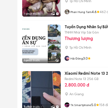
Tp Hồ Chí Minh
4.6
462
đ
Phan Hung Tam
1 phút trước
4
Tuyển Dụng Nhân Sự Bấ
TNHH Nhà Vip Sài Gòn
Thương lượng
Tp Hồ Chí Minh
3.0
Hải Đông
1 phút trước
1
Xiaomi Redmi Note 13 
Redmi Note 13
256 GB
2.800.000 đ
An Giang
5.0
158
đ
Tk Smartphone
1 phút trước
4