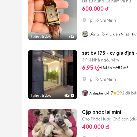
Đã sử dụng
Cả nam và nữ
600.000 đ
Tp Hồ Chí Minh
Đồng Hồ Phụ Kiện Nhật Thu
1 phút trước
6
sát bv 175 - cv gia định
3 PN
Nhà ngõ, hẻm
6,95 tỷ
134 tr/m²
52 m²
Tp Hồ Chí Minh
4.7
292
đã bá
Anlapland
1 phút trước
4
Cặp phóc lai mini
Chó Phốc Hươu
Chó con (dướ
400.000 đ