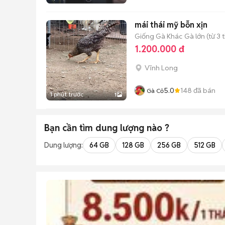
mái thái mỹ bỗn xịn
Giống Gà Khác
Gà lớn (từ 3 
1.200.000 đ
Vĩnh Long
5.0
148
đã bán
Gà Cỏ
1 phút trước
1
Bạn cần tìm
dung lượng
nào ?
Dung lượng:
64 GB
128 GB
256 GB
512 GB