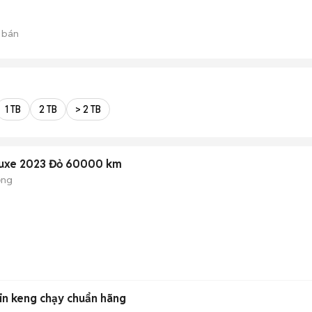
 bán
1 TB
2 TB
> 2 TB
luxe 2023 Đỏ 60000 km
ộng
in keng chạy chuẩn hãng