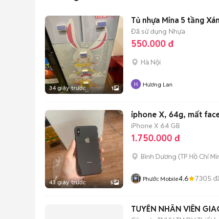
Tủ nhựa Mina 5 tầng Xá
Đã sử dụng
Nhựa
550.000 đ
Hà Nội
Hương Lan
34 giây trước
1
iphone X, 64g, mất face
iPhone X
64 GB
1.750.000 đ
Bình Dương
(
TP Hồ Chí Mi
4.6
7305
đ
Phước Mobile
43 giây trước
5
TUYỂN NHÂN VIÊN GI