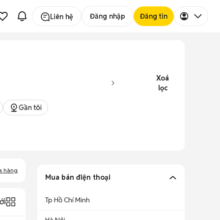
Đăng nhập
Đăng tin
Liên hệ
Xoá
lọc
Gần tôi
a hàng
Mua bán điện thoại
Tp Hồ Chí Minh
ới