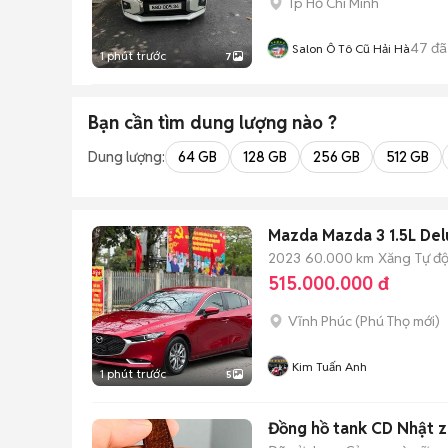
Tp Hồ Chí Minh
47
đã
Salon Ô Tô Cũ Hải Hà
1 phút trước
7
Bạn cần tìm
dung lượng
nào ?
Dung lượng:
64 GB
128 GB
256 GB
512 GB
Mazda Mazda 3 1.5L De
2023
60.000 km
Xăng
Tự đ
515.000.000 đ
Vĩnh Phúc
(
Phú Thọ
mới)
Kim Tuấn Anh
1 phút trước
5
Đồng hồ tank CD Nhật z