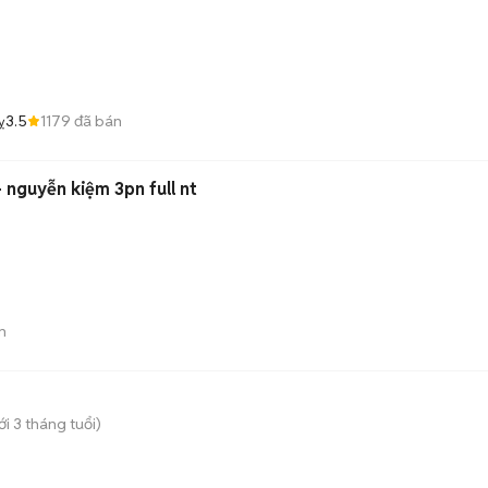
3.5
1179
đã bán
ỵ
 - nguyễn kiệm 3pn full nt
n
i 3 tháng tuổi)