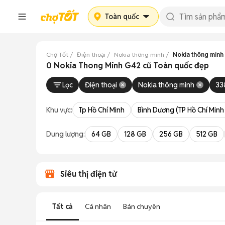
Toàn quốc
Chợ Tốt
Điện thoại
Nokia thông minh
Nokia thông minh
0 Nokia Thong Minh G42 cũ Toàn quốc đẹp
Lọc
Điện thoại
Nokia thông minh
33
Khu vực:
Tp Hồ Chí Minh
Bình Dương (TP Hồ Chí Minh
Dung lượng:
64 GB
128 GB
256 GB
512 GB
Siêu thị điện tử
Tất cả
Cá nhân
Bán chuyên