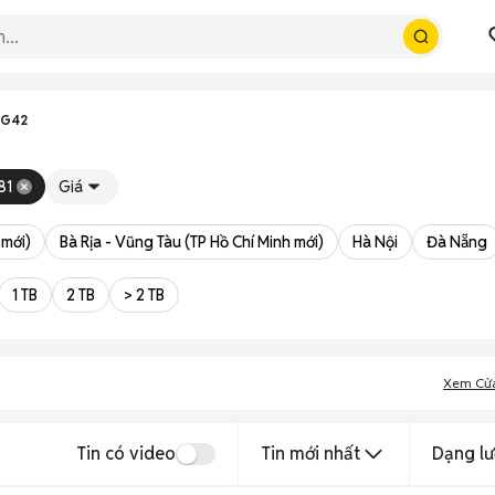
 G42
81
Giá
 mới)
Bà Rịa - Vũng Tàu (TP Hồ Chí Minh mới)
Hà Nội
Đà Nẵng
1 TB
2 TB
> 2 TB
Xem Cử
Tin có video
Tin mới nhất
Dạng lư