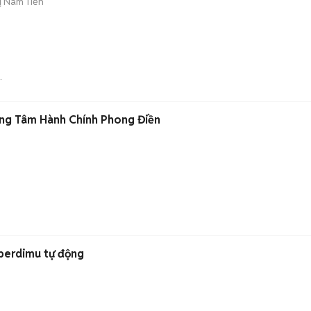
ị Nam Tiến
m
ung Tâm Hành Chính Phong Điền
 perdimu tự động