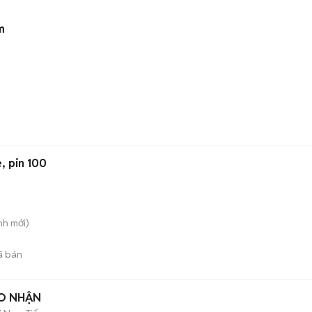
m
, pin 100
nh
mới)
ã bán
AO NHẬN