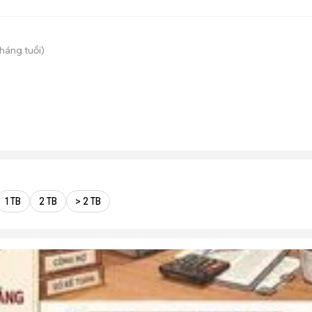
tháng tuổi)
1 TB
2 TB
> 2 TB