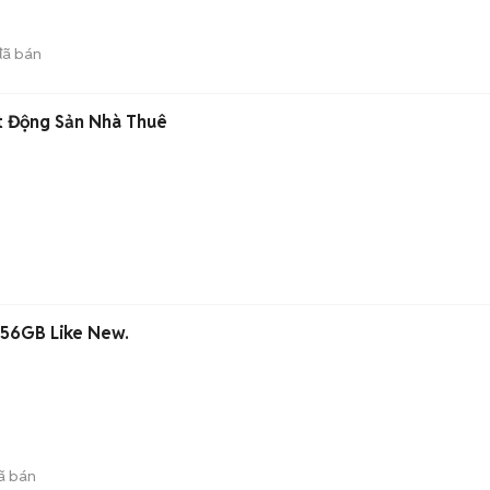
ã bán
t Động Sản Nhà Thuê
256GB Like New.
ã bán