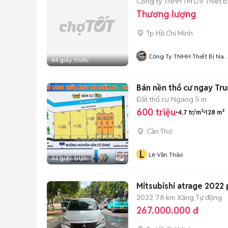
Công ty TNHH TM DV Thiết b
Thương lượng
Tp Hồ Chí Minh
Công Ty TNHH Thiết Bị Na
44 giây trước
Tiến
Bán nền thổ cư ngay Tr
Đất thổ cư
Ngang 5 m
600 triệu
4,7 tr/m²
128 m²
Cần Thơ
L
Lê Văn Thảo
44 giây trước
4
Mitsubishi atrage 2022
2022
78 km
Xăng
Tự động
267.000.000 đ